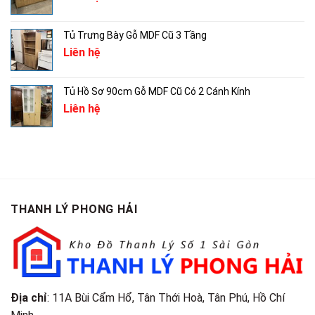
Tủ Trưng Bày Gỗ MDF Cũ 3 Tầng
Liên hệ
Tủ Hồ Sơ 90cm Gỗ MDF Cũ Có 2 Cánh Kính
Liên hệ
THANH LÝ PHONG HẢI
Địa chỉ
: 11A Bùi Cẩm Hổ, Tân Thới Hoà, Tân Phú, Hồ Chí