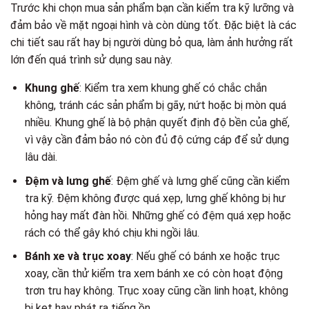
Trước khi chọn mua sản phẩm bạn cần kiểm tra kỹ lưỡng và
đảm bảo về mặt ngoại hình và còn dùng tốt. Đặc biệt là các
chi tiết sau rất hay bị người dùng bỏ qua, làm ảnh hưởng rất
lớn đến quá trình sử dụng sau này.
Khung ghế
: Kiểm tra xem khung ghế có chắc chắn
không, tránh các sản phẩm bị gãy, nứt hoặc bị mòn quá
nhiều. Khung ghế là bộ phận quyết định độ bền của ghế,
vì vậy cần đảm bảo nó còn đủ độ cứng cáp để sử dụng
lâu dài.
Đệm và lưng ghế
: Đệm ghế và lưng ghế cũng cần kiểm
tra kỹ. Đệm không được quá xẹp, lưng ghế không bị hư
hỏng hay mất đàn hồi. Những ghế có đệm quá xẹp hoặc
rách có thể gây khó chịu khi ngồi lâu.
Bánh xe và trục xoay
: Nếu ghế có bánh xe hoặc trục
xoay, cần thử kiểm tra xem bánh xe có còn hoạt động
trơn tru hay không. Trục xoay cũng cần linh hoạt, không
bị kẹt hay phát ra tiếng ồn.