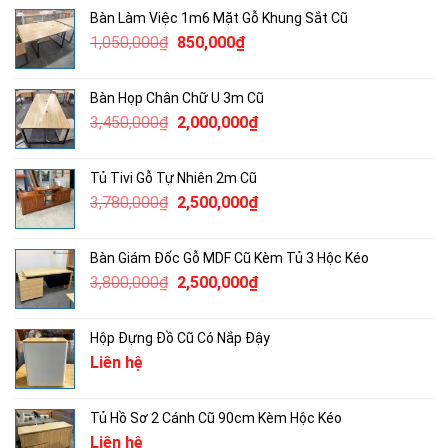
là:
tại
Bàn Làm Việc 1m6 Mặt Gỗ Khung Sắt Cũ
2,000,000₫.
là:
Giá
Giá
1,050,000
₫
850,000
₫
1,400,000₫.
gốc
hiện
là:
tại
Bàn Họp Chân Chữ U 3m Cũ
1,050,000₫.
là:
Giá
Giá
3,450,000
₫
2,000,000
₫
850,000₫.
gốc
hiện
là:
tại
Tủ Tivi Gỗ Tự Nhiên 2m Cũ
3,450,000₫.
là:
Giá
Giá
3,780,000
₫
2,500,000
₫
2,000,000₫.
gốc
hiện
là:
tại
Bàn Giám Đốc Gỗ MDF Cũ Kèm Tủ 3 Hộc Kéo
3,780,000₫.
là:
Giá
Giá
3,800,000
₫
2,500,000
₫
2,500,000₫.
gốc
hiện
là:
tại
Hộp Đựng Đồ Cũ Có Nắp Đậy
3,800,000₫.
là:
Liên hệ
2,500,000₫.
Tủ Hồ Sơ 2 Cánh Cũ 90cm Kèm Hộc Kéo
Liên hệ