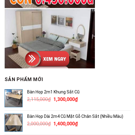
SẢN PHẨM MỚI
Bàn Họp 2m1 Khung Sắt Cũ
Giá
Giá
2,115,000
₫
1,300,000
₫
gốc
hiện
là:
tại
Bàn Họp Dài 2m4 Cũ Mặt Gỗ Chân Sắt (Nhiều Màu)
2,115,000₫.
là:
Giá
Giá
2,000,000
₫
1,400,000
₫
1,300,000₫.
gốc
hiện