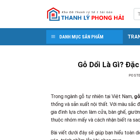
Skip
to
Tì
kiế
content
TRA
DANH MỤC SẢN PHẨM
Gỗ Dổi Là Gì? Đặc
POST
Trong ngành gỗ tự nhiên tại Việt Nam,
gỗ
thống và sản xuất nội thất. Với màu sắc 
gia đình lựa chọn làm cửa, bàn ghế, giường
thuộc nhóm mấy và cách nhận biết ra sao
Bài viết dưới đây sẽ giúp bạn hiểu toàn d