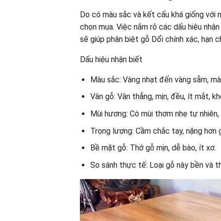
Do có màu sắc và kết cấu khá giống với mộ
chọn mua. Việc nắm rõ các dấu hiệu nhận
sẽ giúp phân biệt gỗ Dổi chính xác, hạn
Dấu hiệu nhận biết
Màu sắc: Vàng nhạt đến vàng sẫm, mà
Vân gỗ: Vân thẳng, mịn, đều, ít mắt, k
Mùi hương: Có mùi thơm nhẹ tự nhiên, 
Trọng lượng: Cầm chắc tay, nặng hơn 
Bề mặt gỗ: Thớ gỗ mịn, dễ bào, ít xơ.
So sánh thực tế: Loại gỗ này bền và 