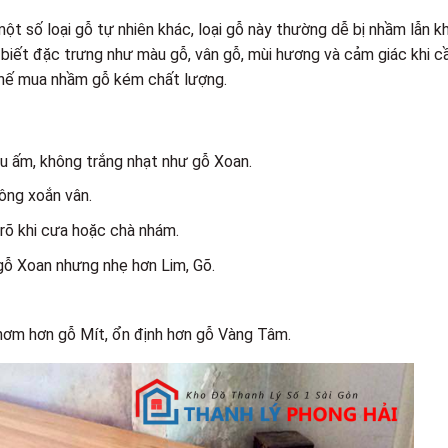
t số loại gỗ tự nhiên khác, loại gỗ này thường dễ bị nhầm lẫn kh
 biết đặc trưng như màu gỗ, vân gỗ, mùi hương và cảm giác khi 
 chế mua nhầm gỗ kém chất lượng.
u ấm, không trắng nhạt như gỗ Xoan.
hông xoắn vân.
rõ khi cưa hoặc chà nhám.
gỗ Xoan nhưng nhẹ hơn Lim, Gõ.
thơm hơn gỗ Mít, ổn định hơn gỗ Vàng Tâm.