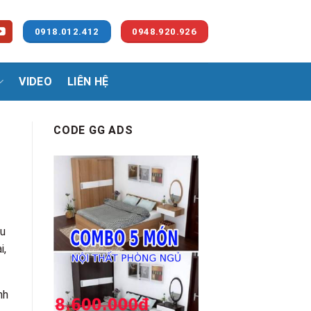
0918.012.412
0948.920.926
VIDEO
LIÊN HỆ
CODE GG ADS
ều
i,
nh