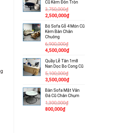
Cũ Kèm Đôn Tròn
490,000₫.
là:
3,750,000
₫
300,000₫.
Giá
Giá
2,500,000
₫
gốc
hiện
Bộ Sofa Gỗ 4 Món Cũ
là:
tại
Kèm Bàn Chân
3,750,000₫.
là:
Chuông
2,500,000₫.
6,900,000
₫
Giá
Giá
4,500,000
₫
gốc
hiện
Quầy Lễ Tân 1m8
là:
tại
Nan Dọc Bo Cong Cũ
6,900,000₫.
là:
ng
5,100,000
₫
4,500,000₫.
Giá
Giá
3,500,000
₫
gốc
hiện
Bàn Sofa Mặt Vân
là:
tại
Đá Cũ Chân Chụm
5,100,000₫.
là:
1,300,000
₫
3,500,000₫.
Giá
Giá
800,000
₫
gốc
hiện
là:
tại
1,300,000₫.
là: