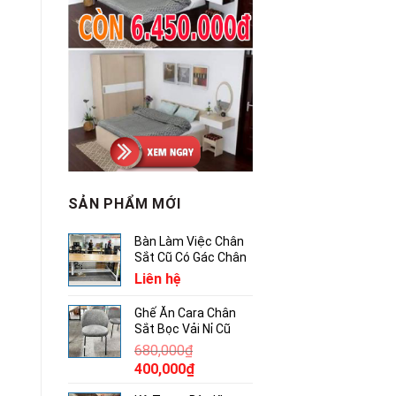
SẢN PHẨM MỚI
Bàn Làm Việc Chân
Sắt Cũ Có Gác Chân
Liên hệ
Ghế Ăn Cara Chân
Sắt Bọc Vải Nỉ Cũ
680,000
₫
Giá
Giá
400,000
₫
gốc
hiện