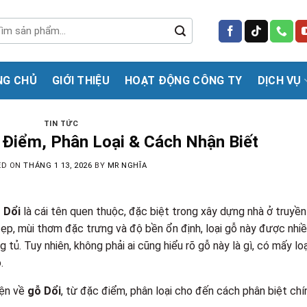
m
m:
NG CHỦ
GIỚI THIỆU
HOẠT ĐỘNG CÔNG TY
DỊCH VỤ
TIN TỨC
 Điểm, Phân Loại & Cách Nhận Biết
ED ON
THÁNG 1 13, 2026
BY
MR NGHĨA
 Dổi
là cái tên quen thuộc, đặc biệt trong xây dựng nhà ở truyền
đẹp, mùi thơm đặc trưng và độ bền ổn định, loại gỗ này được nhi
 tủ. Tuy nhiên, không phải ai cũng hiểu rõ gỗ này là gì, có mấy loạ
.
iện về
gỗ Dổi
, từ đặc điểm, phân loại cho đến cách phân biệt chí