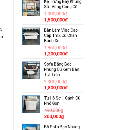
Kệ Trưng Bày Khung
là:
tại
Sắt Vòng Cong Cũ
680,000₫.
là:
1,900,000
₫
400,000₫.
Giá
Giá
1,500,000
₫
gốc
hiện
ộc
Bàn Làm Việc Cao
là:
tại
Cấp 1m2 Cũ Chân
ẩm
1,900,000₫.
là:
Bánh Xe
1,500,000₫.
1,860,000
₫
Giá
Giá
1,200,000
₫
gốc
hiện
Sofa Băng Bọc
là:
tại
Nhung Cũ Kèm Bàn
1,860,000₫.
là:
Trà Tròn
1,200,000₫.
2,300,000
₫
Giá
Giá
1,800,000
₫
gốc
hiện
Tủ Hồ Sơ 1 Cánh Cũ
là:
tại
Nhỏ Gọn
2,300,000₫.
là:
490,000
₫
1,800,000₫.
Giá
Giá
300,000
₫
gốc
hiện
Bộ Sofa Bọc Nhung
là:
tại