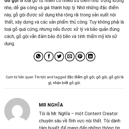
Gỗ gội
là loại gỗ tự nhiên có nhiều ưu điểm như trọng lượng
nhẹ, dễ gia công và giá thành hợp lý. Nhờ những đặc điểm
này, gỗ gội được sử dụng khá rộng rãi trong sản xuất nội
thất, xây dựng và các sản phẩm thủ công. Tuy không phải là
loại gỗ quá cứng, nhưng nếu được xử lý và bảo quản đúng
cách, gỗ gội vẫn đảm bảo độ bền và tính thẩm mỹ khi sử
dụng.
Cụm từ liên quan
Tin tức
and tagged
đặc điểm gỗ gội
,
gỗ gội
,
gỗ gội là
gì
,
nhận biết gỗ gội
.
MR NGHĨA
Tôi là Mr. Nghĩa – một Content Creator
chuyên sâu về lĩnh vực nội thất. Tôi dành
tâm huyết để mang đến những thông tin