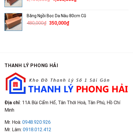
850,000₫.
gốc
hiện
là:
tại
Băng Ngồi Bọc Da Nâu 80cm Cũ
2,130,000₫.
là:
Giá
Giá
480,000
₫
350,000
₫
1,600,000₫.
gốc
hiện
là:
tại
480,000₫.
là:
350,000₫.
THANH LÝ PHONG HẢI
Địa chỉ
: 11A Bùi Cẩm Hổ, Tân Thới Hoà, Tân Phú, Hồ Chí
Minh
Mr. Hoà:
0948.920.926
Mr. Lâm:
0918.012.412