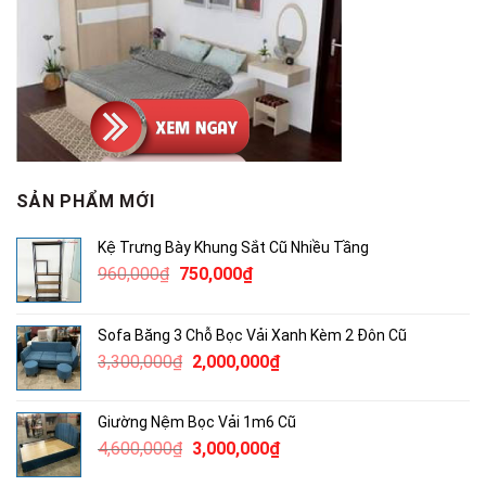
SẢN PHẨM MỚI
Kệ Trưng Bày Khung Sắt Cũ Nhiều Tầng
Giá
Giá
960,000
₫
750,000
₫
gốc
hiện
là:
tại
Sofa Băng 3 Chỗ Bọc Vải Xanh Kèm 2 Đôn Cũ
960,000₫.
là:
Giá
Giá
3,300,000
₫
2,000,000
₫
750,000₫.
gốc
hiện
là:
tại
Giường Nệm Bọc Vải 1m6 Cũ
3,300,000₫.
là:
Giá
Giá
4,600,000
₫
3,000,000
₫
2,000,000₫.
gốc
hiện