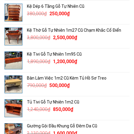
là:
tại
Kệ Dép 6 Tầng Gỗ Tự Nhiên Cũ
4,600,000₫.
là:
Giá
Giá
380,000
₫
250,000
₫
3,000,000₫.
gốc
hiện
là:
tại
Kệ Thờ Gỗ Tự Nhiên 1m27 Cũ Chạm Khắc Cổ Điển
380,000₫.
là:
Giá
Giá
3,800,000
₫
2,500,000
₫
250,000₫.
gốc
hiện
là:
tại
Kệ Tivi Gỗ Tự Nhiên 1m95 Cũ
3,800,000₫.
là:
Giá
Giá
1,890,000
₫
1,200,000
₫
2,500,000₫.
gốc
hiện
là:
tại
Bàn Làm Việc 1m2 Cũ Kèm Tủ Hồ Sơ Treo
1,890,000₫.
là:
Giá
Giá
790,000
₫
500,000
₫
1,200,000₫.
gốc
hiện
là:
tại
Tủ Tivi Gỗ Tự Nhiên 1m2 Cũ
790,000₫.
là:
Giá
Giá
1,240,000
₫
850,000
₫
500,000₫.
gốc
hiện
là:
tại
Giường Gội Đầu Khung Gỗ Đêm Da Cũ
1,240,000₫.
là:
Giá
Giá
2,130,000
₫
1,600,000
₫