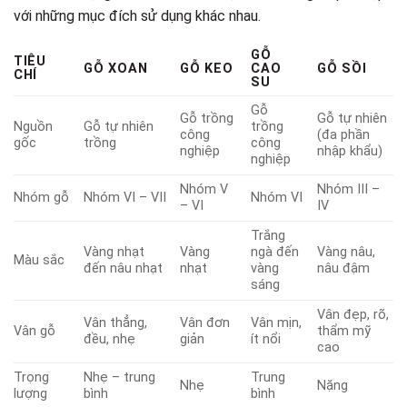
với những mục đích sử dụng khác nhau.
GỖ
TIÊU
GỖ XOAN
GỖ KEO
CAO
GỖ SỒI
CHÍ
SU
Gỗ
Gỗ trồng
Gỗ tự nhiên
Nguồn
Gỗ tự nhiên
trồng
công
(đa phần
gốc
trồng
công
nghiệp
nhập khẩu)
nghiệp
Nhóm V
Nhóm III –
Nhóm gỗ
Nhóm VI – VII
Nhóm VI
– VI
IV
Trắng
Vàng nhạt
Vàng
ngà đến
Vàng nâu,
Màu sắc
đến nâu nhạt
nhạt
vàng
nâu đậm
sáng
Vân đẹp, rõ,
Vân thẳng,
Vân đơn
Vân mịn,
Vân gỗ
thẩm mỹ
đều, nhẹ
giản
ít nổi
cao
Trọng
Nhẹ – trung
Trung
Nhẹ
Nặng
lượng
bình
bình