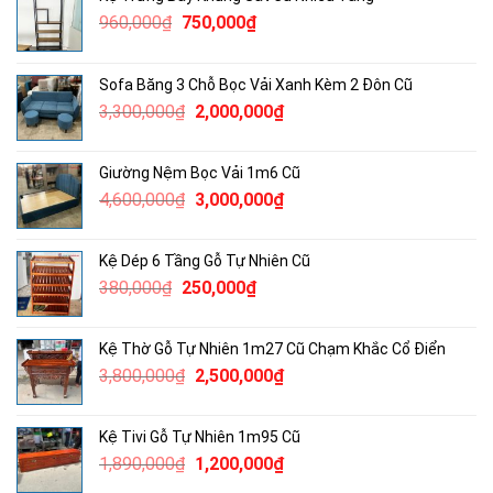
Giá
Giá
960,000
₫
750,000
₫
gốc
hiện
là:
tại
Sofa Băng 3 Chỗ Bọc Vải Xanh Kèm 2 Đôn Cũ
960,000₫.
là:
Giá
Giá
3,300,000
₫
2,000,000
₫
750,000₫.
gốc
hiện
là:
tại
Giường Nệm Bọc Vải 1m6 Cũ
3,300,000₫.
là:
Giá
Giá
4,600,000
₫
3,000,000
₫
2,000,000₫.
gốc
hiện
là:
tại
Kệ Dép 6 Tầng Gỗ Tự Nhiên Cũ
4,600,000₫.
là:
Giá
Giá
380,000
₫
250,000
₫
3,000,000₫.
gốc
hiện
là:
tại
Kệ Thờ Gỗ Tự Nhiên 1m27 Cũ Chạm Khắc Cổ Điển
380,000₫.
là:
Giá
Giá
3,800,000
₫
2,500,000
₫
250,000₫.
gốc
hiện
là:
tại
Kệ Tivi Gỗ Tự Nhiên 1m95 Cũ
3,800,000₫.
là:
Giá
Giá
1,890,000
₫
1,200,000
₫
2,500,000₫.
gốc
hiện