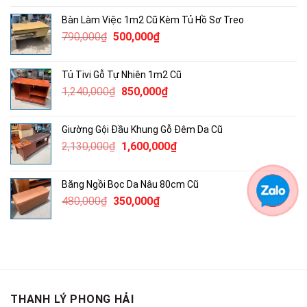
là:
tại
Bàn Làm Việc 1m2 Cũ Kèm Tủ Hồ Sơ Treo
1,890,000₫.
là:
Giá
Giá
790,000
₫
500,000
₫
1,200,000₫.
gốc
hiện
là:
tại
Tủ Tivi Gỗ Tự Nhiên 1m2 Cũ
790,000₫.
là:
Giá
Giá
1,240,000
₫
850,000
₫
500,000₫.
gốc
hiện
là:
tại
Giường Gội Đầu Khung Gỗ Đêm Da Cũ
1,240,000₫.
là:
Giá
Giá
2,130,000
₫
1,600,000
₫
850,000₫.
gốc
hiện
là:
tại
Băng Ngồi Bọc Da Nâu 80cm Cũ
2,130,000₫.
là:
Giá
Giá
480,000
₫
350,000
₫
1,600,000₫.
gốc
hiện
là:
tại
480,000₫.
là:
350,000₫.
THANH LÝ PHONG HẢI