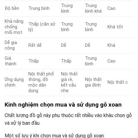
Trung
Trung
Độ bền
Trung bình
Cao
bình
bình khá
Khả năng
Thấp (cần xử
Trung
Trung
chống
Khá tốt
lý)
bình
bình
mối mọt
Dễ gia
Rất dễ
Dễ
Dễ
Khá
công
Giá
Trung
Thấp
Thấp
Cao
thành
bình
Nội thất phổ
Nội thất
Ứng dụng
thông, đồ
giá rẻ,
Nội thất
Nội thất c
chính
mộc dân
kết cấu
gia đình
dụng
nhẹ
Kinh nghiệm chọn mua và sử dụng gỗ xoan
Chất lượng đồ gỗ này phụ thuộc rất nhiều vào khâu chọn gỗ
và xử lý ban đầu.
Một số lưu ý khi chọn mua và sử dụng gỗ xoan: