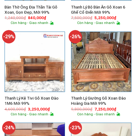
Bàn Thờ Ông Địa Thần Tài Gỗ
Thanh Lý Bộ Bàn Ăn Gỗ Xoan 6
Xoan, Gọn Đẹp, Mới 99%
Ghế Cổ Điển Mới 99%
Giá
Giá
Giá
Giá
1,240,000
₫
840,000
₫
7,500,000
₫
5,250,000
₫
gốc
hiện
gốc
hiện
Còn hàng - Giao nhanh
Còn hàng - Giao nhanh
là:
tại
là:
tại
1,240,000₫.
là:
7,500,000₫.
là:
840,000₫.
5,250,000
-29%
-26%
Thanh Lý Kệ Tivi Gỗ Xoan Đào
Thanh Lý Giường Gỗ Xoan Đào
1M6 Mới 99%
Hoàng Gia Mới 99%
Giá
Giá
Giá
Giá
4,600,000
₫
3,250,000
₫
9,800,000
₫
7,250,000
₫
gốc
hiện
gốc
hiện
Còn hàng - Giao nhanh
Còn hàng - Giao nhanh
là:
tại
là:
tại
4,600,000₫.
là:
9,800,000₫.
là:
3,250,000₫.
7,250,000
-24%
-23%