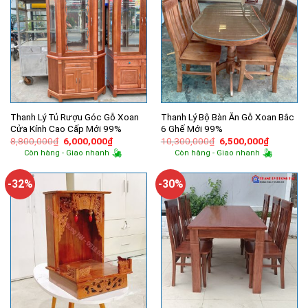
Thanh Lý Tủ Rượu Góc Gỗ Xoan
Thanh Lý Bộ Bàn Ăn Gỗ Xoan Bắc
Cửa Kính Cao Cấp Mới 99%
6 Ghế Mới 99%
Giá
Giá
Giá
Giá
8,800,000
₫
6,000,000
₫
10,300,000
₫
6,500,000
₫
gốc
hiện
gốc
hiện
Còn hàng - Giao nhanh
Còn hàng - Giao nhanh
là:
tại
là:
tại
8,800,000₫.
là:
10,300,000₫.
là:
6,000,000₫.
6,500,00
-32%
-30%