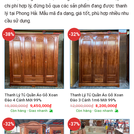
chi phí hợp lý, đừng bỏ qua các sản phẩm đang được thanh
lý tại Phong Hải. Mẫu mã đa dạng, giá tốt, phù hợp nhiều nhu
cầu sử dụng.
-38%
-32%
Thanh Lý Tủ Quần Áo Gỗ Xoan
Thanh Lý Tủ Quần Áo Gỗ Xoan
Đào 4 Cánh Mới 99%
Đào 3 Cánh 1m6 Mới 99%
Giá
Giá
Giá
Giá
15,300,000
₫
9,450,000
₫
12,000,000
₫
8,200,000
₫
gốc
hiện
gốc
hiện
Còn hàng - Giao nhanh
Còn hàng - Giao nhanh
là:
tại
là:
tại
15,300,000₫.
là:
12,000,000₫.
là:
9,450,000₫.
8,200,00
-32%
-37%