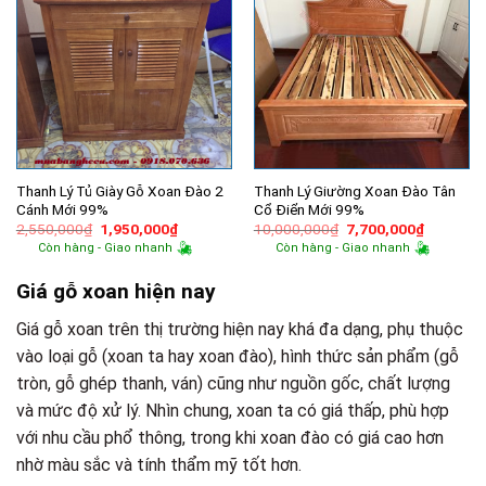
Thanh Lý Tủ Giày Gỗ Xoan Đào 2
Thanh Lý Giường Xoan Đào Tân
Cánh Mới 99%
Cổ Điển Mới 99%
Giá
Giá
Giá
Giá
2,550,000
₫
1,950,000
₫
10,000,000
₫
7,700,000
₫
gốc
hiện
gốc
hiện
Còn hàng - Giao nhanh
Còn hàng - Giao nhanh
là:
tại
là:
tại
2,550,000₫.
là:
10,000,000₫.
là:
1,950,000₫.
7,700,00
Giá gỗ xoan hiện nay
Giá gỗ xoan trên thị trường hiện nay khá đa dạng, phụ thuộc
vào loại gỗ (xoan ta hay xoan đào), hình thức sản phẩm (gỗ
tròn, gỗ ghép thanh, ván) cũng như nguồn gốc, chất lượng
và mức độ xử lý. Nhìn chung, xoan ta có giá thấp, phù hợp
với nhu cầu phổ thông, trong khi xoan đào có giá cao hơn
nhờ màu sắc và tính thẩm mỹ tốt hơn.