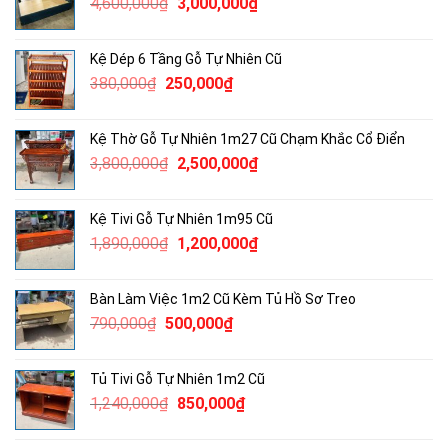
Giá
Giá
4,600,000
₫
3,000,000
₫
2,000,000₫.
gốc
hiện
là:
tại
Kệ Dép 6 Tầng Gỗ Tự Nhiên Cũ
4,600,000₫.
là:
Giá
Giá
380,000
₫
250,000
₫
3,000,000₫.
gốc
hiện
là:
tại
Kệ Thờ Gỗ Tự Nhiên 1m27 Cũ Chạm Khắc Cổ Điển
380,000₫.
là:
Giá
Giá
3,800,000
₫
2,500,000
₫
250,000₫.
gốc
hiện
là:
tại
Kệ Tivi Gỗ Tự Nhiên 1m95 Cũ
3,800,000₫.
là:
Giá
Giá
1,890,000
₫
1,200,000
₫
2,500,000₫.
gốc
hiện
là:
tại
Bàn Làm Việc 1m2 Cũ Kèm Tủ Hồ Sơ Treo
1,890,000₫.
là:
Giá
Giá
790,000
₫
500,000
₫
1,200,000₫.
gốc
hiện
là:
tại
Tủ Tivi Gỗ Tự Nhiên 1m2 Cũ
790,000₫.
là:
Giá
Giá
1,240,000
₫
850,000
₫
500,000₫.
gốc
hiện
là:
tại