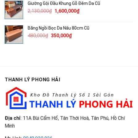
Giường Gội Đầu Khung Gỗ Đêm Da Cũ
1,240,000₫.
là:
Giá
Giá
2,130,000
₫
1,600,000
₫
850,000₫.
gốc
hiện
là:
tại
Băng Ngồi Bọc Da Nâu 80cm Cũ
2,130,000₫.
là:
Giá
Giá
480,000
₫
350,000
₫
1,600,000₫.
gốc
hiện
là:
tại
480,000₫.
là:
350,000₫.
THANH LÝ PHONG HẢI
Địa chỉ
: 11A Bùi Cẩm Hổ, Tân Thới Hoà, Tân Phú, Hồ Chí
Minh