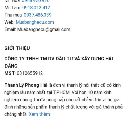
Mr. Hoà:
0948.920.926
Mr. Lâm:
0918.012.412
Thu mua:
0937.486.339
Web:
Muabanghecu.com
Email: Muabanghecu@gmail.com
GIỚI THIỆU
CÔNG TY TNHH TM DV ĐẦU TƯ VÀ XÂY DỰNG HẢI
ĐĂNG
MST
: 0310655912
Thanh Lý Phong Hải
là đơn vị thanh lý nội thất cũ có kinh
nghiệm lâu năm nhất tại TPHCM. Với hơn 10 năm kinh
nghiệm chúng tôi đã cung cấp cho rất nhiều đơn vị, hộ gia
đình những sản phẩm thanh lý chất lượng với giá thành phải
chăng nhất.
Xem thêm