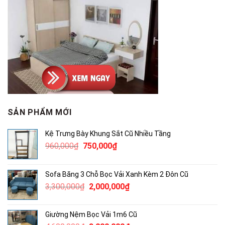
SẢN PHẨM MỚI
Kệ Trưng Bày Khung Sắt Cũ Nhiều Tầng
Giá
Giá
960,000
₫
750,000
₫
gốc
hiện
là:
tại
Sofa Băng 3 Chỗ Bọc Vải Xanh Kèm 2 Đôn Cũ
960,000₫.
là:
Giá
Giá
3,300,000
₫
2,000,000
₫
750,000₫.
gốc
hiện
là:
tại
Giường Nệm Bọc Vải 1m6 Cũ
3,300,000₫.
là: