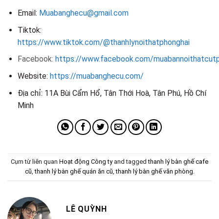
Email:
Muabanghecu@gmail.com
Tiktok:
https://www.tiktok.com/@thanhlynoithatphonghai
Facebook:
https://www.facebook.com/muabannoithatcut
Website:
https://muabanghecu.com/
Địa chỉ: 11A Bùi Cẩm Hổ, Tân Thới Hoà, Tân Phú, Hồ Chí
Minh
Cụm từ liên quan
Hoạt động Công ty
and tagged
thanh lý bàn ghế cafe
cũ
,
thanh lý bàn ghế quán ăn cũ
,
thanh lý bàn ghế văn phòng
.
LÊ QUỲNH