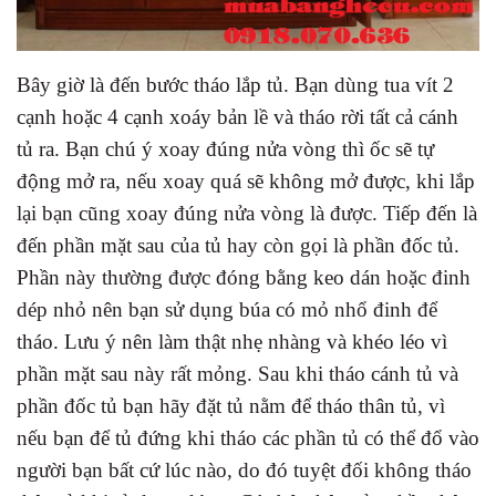
Bây giờ là đến bước tháo lắp tủ. Bạn dùng tua vít 2
cạnh hoặc 4 cạnh xoáy bản lề và tháo rời tất cả cánh
tủ ra. Bạn chú ý xoay đúng nửa vòng thì ốc sẽ tự
động mở ra, nếu xoay quá sẽ không mở được, khi lắp
lại bạn cũng xoay đúng nửa vòng là được. Tiếp đến là
đến phần mặt sau của tủ hay còn gọi là phần đốc tủ.
Phần này thường được đóng bằng keo dán hoặc đinh
dép nhỏ nên bạn sử dụng búa có mỏ nhổ đinh để
tháo. Lưu ý nên làm thật nhẹ nhàng và khéo léo vì
phần mặt sau này rất mỏng. Sau khi tháo cánh tủ và
phần đốc tủ bạn hãy đặt tủ nằm để tháo thân tủ, vì
nếu bạn để tủ đứng khi tháo các phần tủ có thể đổ vào
người bạn bất cứ lúc nào, do đó tuyệt đối không tháo