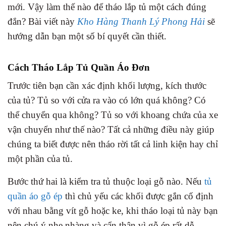
mới. Vậy làm thế nào để tháo lắp tủ một cách đúng
đắn? Bài viết này
Kho Hàng Thanh Lý Phong Hải
sẽ
hướng dẫn bạn một số bí quyết cần thiết.
Cách Tháo Lắp Tủ Quần Áo Đơn
Trước tiên bạn cần xác định khối lượng, kích thước
của tủ? Tủ so với cửa ra vào có lớn quá không? Có
thể chuyển qua không? Tủ so với khoang chứa của xe
vận chuyển như thế nào? Tất cả những điều này giúp
chúng ta biết được nên tháo rời tất cả linh kiện hay chỉ
một phần của tủ.
Bước thứ hai là kiểm tra tủ thuộc loại gỗ nào. Nếu
tủ
quần áo gỗ ép
thì chủ yếu các khối được gắn cố định
với nhau bằng vít gỗ hoặc ke, khi tháo loại tủ này bạn
nên chú ý nhẹ nhàng và cẩn thận vì gỗ ép rất dễ