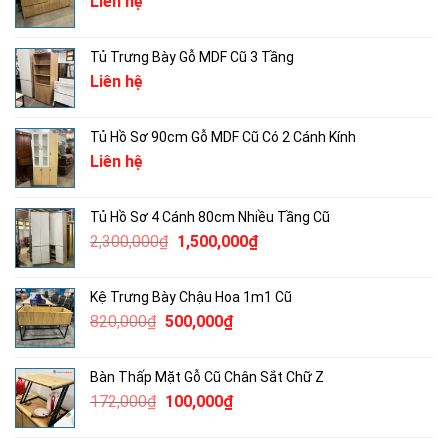
Liên hệ
Tủ Trưng Bày Gỗ MDF Cũ 3 Tầng
Liên hệ
Tủ Hồ Sơ 90cm Gỗ MDF Cũ Có 2 Cánh Kính
Liên hệ
Tủ Hồ Sơ 4 Cánh 80cm Nhiều Tầng Cũ
Giá
Giá
2,300,000
₫
1,500,000
₫
gốc
hiện
là:
tại
Kệ Trưng Bày Chậu Hoa 1m1 Cũ
2,300,000₫.
là:
Giá
Giá
820,000
₫
500,000
₫
1,500,000₫.
gốc
hiện
là:
tại
Bàn Thấp Mặt Gỗ Cũ Chân Sắt Chữ Z
820,000₫.
là:
Giá
Giá
172,000
₫
100,000
₫
500,000₫.
gốc
hiện
là:
tại