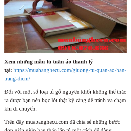
Xem những mẫu tủ tuần áo thanh lý
tại
:
https://muabanghecu.com/giuong-tu-quan-ao-ban-
trang-diem/
Đối với một số loại tủ gỗ nguyên khối không thể tháo
ra được bạn nên bọc lót thật kỹ càng để tránh va chạm
khi di chuyển.
Trên đây muabanghecu.com đã chia sẻ những bước
đơn giản giúp bạn tháo lắp tủ một cách dễ dàng.