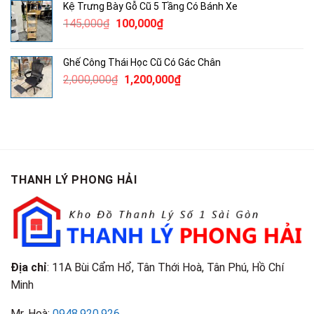
Kệ Trưng Bày Gỗ Cũ 5 Tầng Có Bánh Xe
172,000₫.
là:
Giá
Giá
145,000
₫
100,000
₫
100,000₫.
gốc
hiện
là:
tại
Ghế Công Thái Học Cũ Có Gác Chân
145,000₫.
là:
Giá
Giá
2,000,000
₫
1,200,000
₫
100,000₫.
gốc
hiện
là:
tại
2,000,000₫.
là:
1,200,000₫.
THANH LÝ PHONG HẢI
Địa chỉ
: 11A Bùi Cẩm Hổ, Tân Thới Hoà, Tân Phú, Hồ Chí
Minh
Mr. Hoà:
0948.920.926