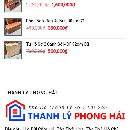
Giá
Giá
2,130,000
₫
1,600,000
₫
850,000₫.
gốc
hiện
là:
tại
Băng Ngồi Bọc Da Nâu 80cm Cũ
2,130,000₫.
là:
Giá
Giá
480,000
₫
350,000
₫
1,600,000₫.
gốc
hiện
là:
tại
Tủ Hồ Sơ 2 Cánh Gỗ MDF 92cm Cũ
480,000₫.
là:
Giá
Giá
760,000
₫
500,000
₫
350,000₫.
gốc
hiện
là:
tại
760,000₫.
là:
500,000₫.
THANH LÝ PHONG HẢI
Địa chỉ
: 11A Bùi Cẩm Hổ, Tân Thới Hoà, Tân Phú, Hồ Chí