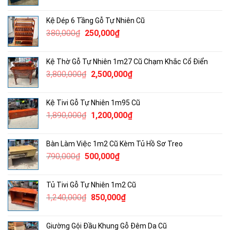
gốc
hiện
là:
tại
Kệ Dép 6 Tầng Gỗ Tự Nhiên Cũ
4,600,000₫.
là:
Giá
Giá
380,000
₫
250,000
₫
3,000,000₫.
gốc
hiện
là:
tại
Kệ Thờ Gỗ Tự Nhiên 1m27 Cũ Chạm Khắc Cổ Điển
380,000₫.
là:
Giá
Giá
3,800,000
₫
2,500,000
₫
250,000₫.
gốc
hiện
là:
tại
Kệ Tivi Gỗ Tự Nhiên 1m95 Cũ
3,800,000₫.
là:
Giá
Giá
1,890,000
₫
1,200,000
₫
2,500,000₫.
gốc
hiện
là:
tại
Bàn Làm Việc 1m2 Cũ Kèm Tủ Hồ Sơ Treo
1,890,000₫.
là:
Giá
Giá
790,000
₫
500,000
₫
1,200,000₫.
gốc
hiện
là:
tại
Tủ Tivi Gỗ Tự Nhiên 1m2 Cũ
790,000₫.
là:
Giá
Giá
1,240,000
₫
850,000
₫
500,000₫.
gốc
hiện
là:
tại
Giường Gội Đầu Khung Gỗ Đêm Da Cũ
1,240,000₫.
là: