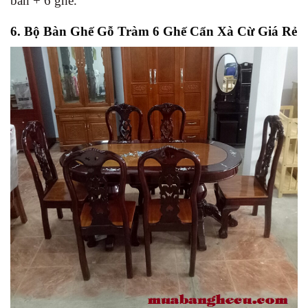
bàn + 6 ghế.
6. Bộ Bàn Ghế Gỗ Tràm 6 Ghế Cẩn Xà Cừ Giá Rẻ