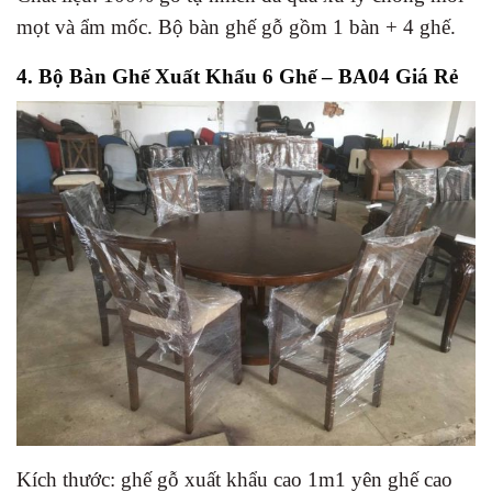
mọt và ẩm mốc. Bộ bàn ghế gỗ gồm 1 bàn + 4 ghế.
4. Bộ Bàn Ghế Xuất Khẩu 6 Ghế – BA04 Giá Rẻ
Kích thước: ghế gỗ xuất khẩu cao 1m1 yên ghế cao