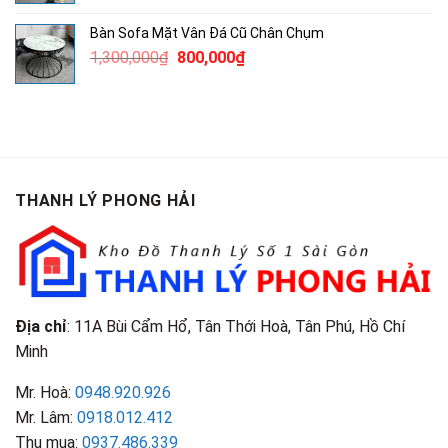
là:
tại
Bàn Sofa Mặt Vân Đá Cũ Chân Chụm
5,100,000₫.
là:
Giá
Giá
1,300,000
₫
800,000
₫
3,500,000₫.
gốc
hiện
là:
tại
1,300,000₫.
là:
800,000₫.
THANH LÝ PHONG HẢI
Địa chỉ
: 11A Bùi Cẩm Hổ, Tân Thới Hoà, Tân Phú, Hồ Chí
Minh
Mr. Hoà:
0948.920.926
Mr. Lâm:
0918.012.412
Thu mua:
0937.486.339