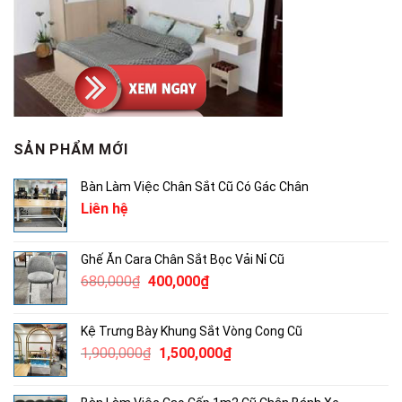
SẢN PHẨM MỚI
Bàn Làm Việc Chân Sắt Cũ Có Gác Chân
Liên hệ
Ghế Ăn Cara Chân Sắt Bọc Vải Nỉ Cũ
Giá
Giá
680,000
₫
400,000
₫
gốc
hiện
là:
tại
Kệ Trưng Bày Khung Sắt Vòng Cong Cũ
680,000₫.
là:
Giá
Giá
1,900,000
₫
1,500,000
₫
400,000₫.
gốc
hiện
là:
tại