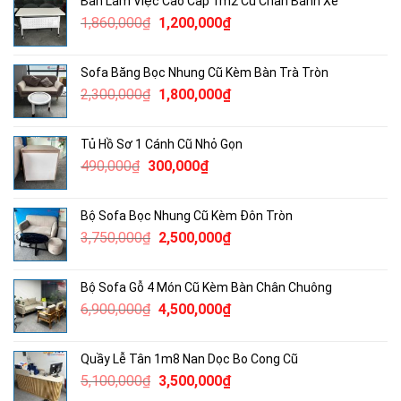
Bàn Làm Việc Cao Cấp 1m2 Cũ Chân Bánh Xe
1,900,000₫.
là:
Giá
Giá
1,860,000
₫
1,200,000
₫
1,500,000₫.
gốc
hiện
là:
tại
Sofa Băng Bọc Nhung Cũ Kèm Bàn Trà Tròn
1,860,000₫.
là:
Giá
Giá
2,300,000
₫
1,800,000
₫
1,200,000₫.
gốc
hiện
là:
tại
Tủ Hồ Sơ 1 Cánh Cũ Nhỏ Gọn
2,300,000₫.
là:
Giá
Giá
490,000
₫
300,000
₫
1,800,000₫.
gốc
hiện
là:
tại
Bộ Sofa Bọc Nhung Cũ Kèm Đôn Tròn
490,000₫.
là:
Giá
Giá
3,750,000
₫
2,500,000
₫
300,000₫.
gốc
hiện
là:
tại
Bộ Sofa Gỗ 4 Món Cũ Kèm Bàn Chân Chuông
3,750,000₫.
là:
Giá
Giá
6,900,000
₫
4,500,000
₫
2,500,000₫.
gốc
hiện
là:
tại
Quầy Lễ Tân 1m8 Nan Dọc Bo Cong Cũ
6,900,000₫.
là:
Giá
Giá
5,100,000
₫
3,500,000
₫
4,500,000₫.
gốc
hiện