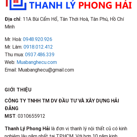
Địa chỉ
: 11A Bùi Cẩm Hổ, Tân Thới Hoà, Tân Phú, Hồ Chí
Minh
Mr. Hoà:
0948.920.926
Mr. Lâm:
0918.012.412
Thu mua:
0937.486.339
Web:
Muabanghecu.com
Email: Muabanghecu@gmail.com
GIỚI THIỆU
CÔNG TY TNHH TM DV ĐẦU TƯ VÀ XÂY DỰNG HẢI
ĐĂNG
MST
: 0310655912
Thanh Lý Phong Hải
là đơn vị thanh lý nội thất cũ có kinh
nghiệm lâu năm nhất tại TPHCM. Với hơn 10 năm kinh