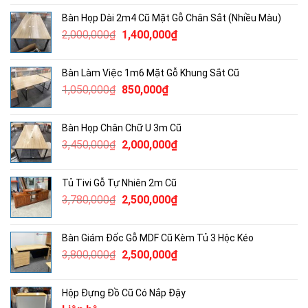
là:
tại
Bàn Họp Dài 2m4 Cũ Mặt Gỗ Chân Sắt (Nhiều Màu)
2,115,000₫.
là:
Giá
Giá
2,000,000
₫
1,400,000
₫
1,300,000₫.
gốc
hiện
là:
tại
Bàn Làm Việc 1m6 Mặt Gỗ Khung Sắt Cũ
2,000,000₫.
là:
Giá
Giá
1,050,000
₫
850,000
₫
1,400,000₫.
gốc
hiện
là:
tại
Bàn Họp Chân Chữ U 3m Cũ
1,050,000₫.
là:
Giá
Giá
3,450,000
₫
2,000,000
₫
850,000₫.
gốc
hiện
là:
tại
Tủ Tivi Gỗ Tự Nhiên 2m Cũ
3,450,000₫.
là:
Giá
Giá
3,780,000
₫
2,500,000
₫
2,000,000₫.
gốc
hiện
là:
tại
Bàn Giám Đốc Gỗ MDF Cũ Kèm Tủ 3 Hộc Kéo
3,780,000₫.
là:
Giá
Giá
3,800,000
₫
2,500,000
₫
2,500,000₫.
gốc
hiện
là:
tại
Hộp Đựng Đồ Cũ Có Nắp Đậy
3,800,000₫.
là: