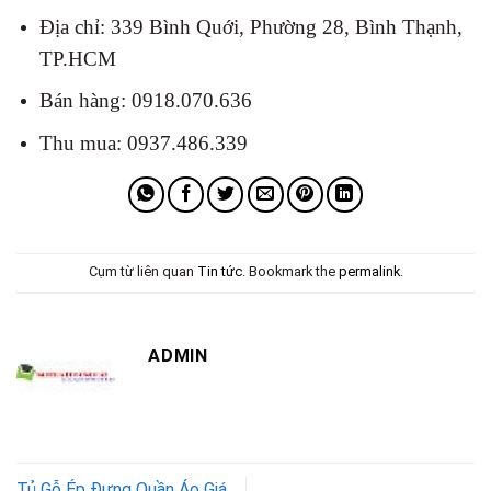
Địa chỉ: 339 Bình Quới, Phường 28, Bình Thạnh,
TP.HCM
Bán hàng: 0918.070.636
Thu mua: 0937.486.339
Cụm từ liên quan
Tin tức
. Bookmark the
permalink
.
ADMIN
Tủ Gỗ Ép Đựng Quần Áo Giá