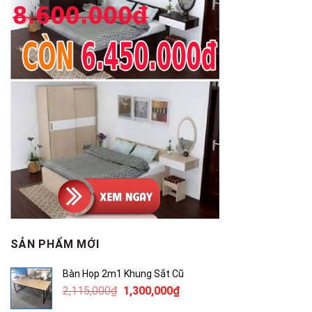
SẢN PHẨM MỚI
Bàn Họp 2m1 Khung Sắt Cũ
Giá
Giá
2,115,000
₫
1,300,000
₫
gốc
hiện