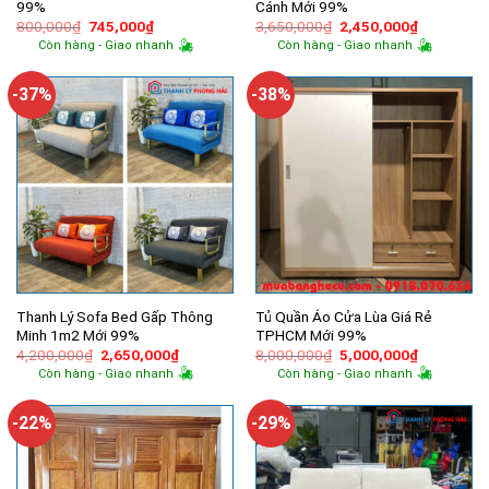
99%
Cánh Mới 99%
Giá
Giá
Giá
Giá
800,000
₫
745,000
₫
3,650,000
₫
2,450,000
₫
gốc
hiện
gốc
hiện
Còn hàng - Giao nhanh
Còn hàng - Giao nhanh
là:
tại
là:
tại
800,000₫.
là:
3,650,000₫.
là:
745,000₫.
2,450,000
-37%
-38%
Thanh Lý Sofa Bed Gấp Thông
Tủ Quần Áo Cửa Lùa Giá Rẻ
Minh 1m2 Mới 99%
TPHCM Mới 99%
Giá
Giá
Giá
Giá
4,200,000
₫
2,650,000
₫
8,000,000
₫
5,000,000
₫
gốc
hiện
gốc
hiện
Còn hàng - Giao nhanh
Còn hàng - Giao nhanh
là:
tại
là:
tại
4,200,000₫.
là:
8,000,000₫.
là:
2,650,000₫.
5,000,000
-22%
-29%