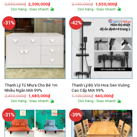
Giá
Giá
Giá
Giá
3,550,000
₫
2,300,000
₫
2,150,000
₫
1,550,000
₫
gốc
hiện
gốc
hiện
Còn hàng - Giao nhanh
Còn hàng - Giao nhanh
là:
tại
là:
tại
3,550,000₫.
là:
2,150,000₫.
là:
2,300,000₫.
1,550,000
-31%
-42%
Thanh Lý Tủ Nhựa Cho Bé 1m
Thanh Lý Bộ Vòi Hoa Sen Vuông
Nhiều Ngăn Mới 99%
Cao Cấp Mới 99%
Giá
Giá
Giá
Giá
2,450,000
₫
1,680,000
₫
1,100,000
₫
640,000
₫
gốc
hiện
gốc
hiện
Còn hàng - Giao nhanh
Còn hàng - Giao nhanh
là:
tại
là:
tại
2,450,000₫.
là:
1,100,000₫.
là:
1,680,000₫.
640,000₫.
-31%
-39%