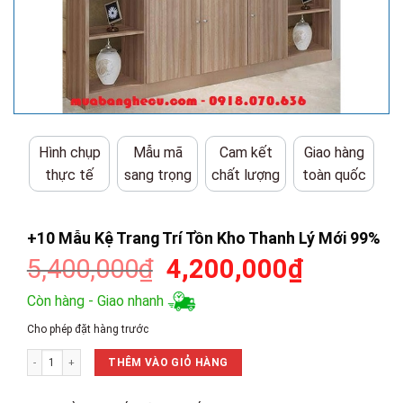
Hình chụp
Mẫu mã
Cam kết
Giao hàng
thực tế
sang trọng
chất lượng
toàn quốc
+10 Mẫu Kệ Trang Trí Tồn Kho Thanh Lý Mới 99%
Giá
Giá
5,400,000
₫
4,200,000
₫
gốc
hiện
Còn hàng - Giao nhanh
là:
tại
Cho phép đặt hàng trước
5,400,000₫.
là:
+10 Mẫu Kệ Trang Trí Tồn Kho Thanh Lý Mới 99% số lượng
4,200,00
THÊM VÀO GIỎ HÀNG