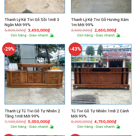
Thanh Lý Kệ Tivi Gỗ Sồi 1m8 3
Thanh Lý Kệ Tivi Gỗ Hương Xám
Ngăn Mới 99%
1m Mới 99%
Giá
Giá
Giá
Giá
5,800,000
₫
3,450,000
₫
3,500,000
₫
2,650,000
₫
gốc
hiện
gốc
hiện
Còn hàng - Giao nhanh
Còn hàng - Giao nhanh
là:
tại
là:
tại
5,800,000₫.
là:
3,500,000₫.
là:
3,450,000₫.
2,650,000
-29%
-43%
Thanh Lý Tủ Tivi Gỗ Tự Nhiên 2
Tủ Tivi Gỗ Tự Nhiên 1m8 2 Cánh
Tầng 1m8 Mới 99%
Mới 99%
Giá
Giá
Giá
Giá
7,100,000
₫
5,050,000
₫
8,300,000
₫
4,750,000
₫
gốc
hiện
gốc
hiện
Còn hàng - Giao nhanh
Còn hàng - Giao nhanh
là:
tại
là:
tại
7,100,000₫.
là:
8,300,000₫.
là: