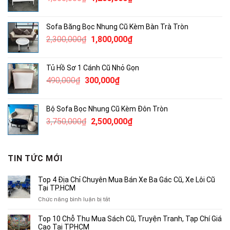
gốc
hiện
là:
tại
Sofa Băng Bọc Nhung Cũ Kèm Bàn Trà Tròn
1,860,000₫.
là:
Giá
Giá
2,300,000
₫
1,800,000
₫
1,200,000₫.
gốc
hiện
là:
tại
Tủ Hồ Sơ 1 Cánh Cũ Nhỏ Gọn
2,300,000₫.
là:
Giá
Giá
490,000
₫
300,000
₫
1,800,000₫.
gốc
hiện
là:
tại
Bộ Sofa Bọc Nhung Cũ Kèm Đôn Tròn
490,000₫.
là:
Giá
Giá
3,750,000
₫
2,500,000
₫
300,000₫.
gốc
hiện
là:
tại
3,750,000₫.
là:
TIN TỨC MỚI
2,500,000₫.
Top 4 Địa Chỉ Chuyên Mua Bán Xe Ba Gác Cũ, Xe Lôi Cũ
Tại TP.HCM
ở
Chức năng bình luận bị tắt
Top
4
Top 10 Chỗ Thu Mua Sách Cũ, Truyện Tranh, Tạp Chí Giá
Địa
Cao Tại TPHCM