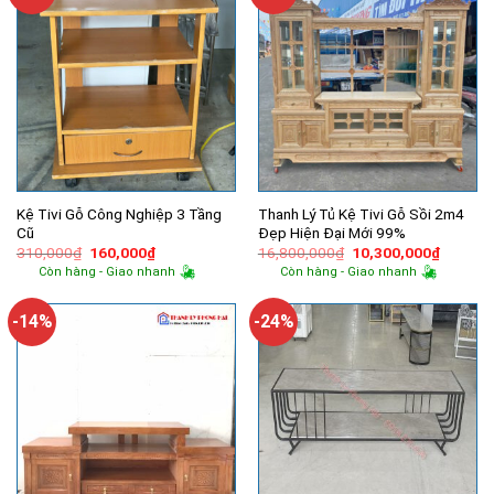
Kệ Tivi Gỗ Công Nghiệp 3 Tầng
Thanh Lý Tủ Kệ Tivi Gỗ Sồi 2m4
Cũ
Đẹp Hiện Đại Mới 99%
Giá
Giá
Giá
Giá
310,000
₫
160,000
₫
16,800,000
₫
10,300,000
₫
gốc
hiện
gốc
hiện
Còn hàng - Giao nhanh
Còn hàng - Giao nhanh
là:
tại
là:
tại
310,000₫.
là:
16,800,000₫.
là:
160,000₫.
10,300,
-14%
-24%