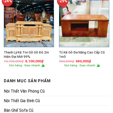
-24%
-29%
Thanh Lý Kệ Tivi Gỗ Gõ Đỏ 2m
Tủ Kệ Gỗ Đa Năng Cao Cấp Cũ
Hiện Đại Mới 99%
1m5
Giá
Giá
Giá
Giá
10,700,000
₫
8,100,000
₫
960,000
₫
680,000
₫
gốc
hiện
gốc
hiện
Còn hàng - Giao nhanh
Còn hàng - Giao nhanh
là:
tại
là:
tại
10,700,000₫.
là:
960,000₫.
là:
8,100,000₫.
680,000₫.
DANH MỤC SẢN PHẨM
Nội Thất Văn Phòng Cũ
Nội Thất Gia Đình Cũ
Bàn Ghế Sofa Cũ