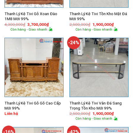
Thanh Lý Kệ Tivi Gỗ Xoan Đào
Thanh Lý Kệ Tivi Tồn Kho Mặt Đá
1M8 Mới 99%
Mới 99%
Giá
Giá
Giá
Giá
4,300,000
₫
3,700,000
₫
2,500,000
₫
1,900,000
₫
gốc
hiện
gốc
hiện
Còn hàng - Giao nhanh
Còn hàng - Giao nhanh
là:
tại
là:
tại
4,300,000₫.
là:
2,500,000₫.
là:
3,700,000₫.
1,900,000
-24%
Thanh Lý Kệ Tivi Gỗ Gõ Cao Cấp
Thanh Lý Kệ Tivi Vân Đá Sang
Mới 99%
Trọng Tồn Kho Mới 99%
Giá
Giá
Liên hệ
2,500,000
₫
1,900,000
₫
gốc
hiện
Còn hàng - Giao nhanh
là:
tại
2,500,000₫.
là:
1,900,000
-16%
-42%