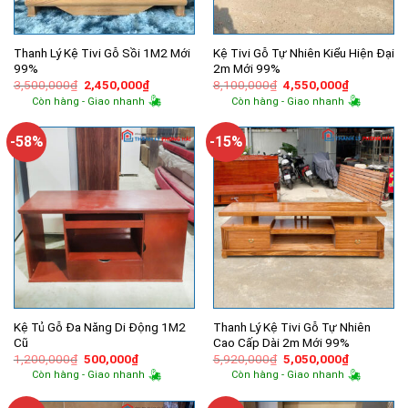
Thanh Lý Kệ Tivi Gỗ Sồi 1M2 Mới
Kệ Tivi Gỗ Tự Nhiên Kiểu Hiện Đại
99%
2m Mới 99%
Giá
Giá
Giá
Giá
3,500,000
₫
2,450,000
₫
8,100,000
₫
4,550,000
₫
gốc
hiện
gốc
hiện
Còn hàng - Giao nhanh
Còn hàng - Giao nhanh
là:
tại
là:
tại
3,500,000₫.
là:
8,100,000₫.
là:
2,450,000₫.
4,550,000
-58%
-15%
Kệ Tủ Gỗ Đa Năng Di Động 1M2
Thanh Lý Kệ Tivi Gỗ Tự Nhiên
Cũ
Cao Cấp Dài 2m Mới 99%
Giá
Giá
Giá
Giá
1,200,000
₫
500,000
₫
5,920,000
₫
5,050,000
₫
gốc
hiện
gốc
hiện
Còn hàng - Giao nhanh
Còn hàng - Giao nhanh
là:
tại
là:
tại
1,200,000₫.
là:
5,920,000₫.
là:
500,000₫.
5,050,000