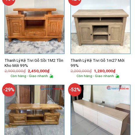
Thanh Lý Kệ Tivi Gỗ Sồi 1M2 Tồn
Thanh Lý Kệ Tivi Gỗ 1m27 Mới
Kho Mới 99%
99%
Giá
Giá
Giá
Giá
2,900,000
₫
2,450,000
₫
2,200,000
₫
1,280,000
₫
gốc
hiện
gốc
hiện
Còn hàng - Giao nhanh
Còn hàng - Giao nhanh
là:
tại
là:
tại
2,900,000₫.
là:
2,200,000₫.
là:
2,450,000₫.
1,280,000
-29%
-52%