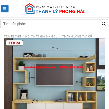
Skip
to
content
Tìm
kiếm:
TRANG CHỦ
/
NỘI THẤT GIA ĐÌNH CŨ
/
THANH LÝ KỆ TIVI CŨ