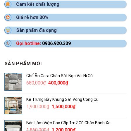
Cam kết chất lượng
Giá rẻ hơn 30%
Sản phẩm đa dạng
Gọi hotline:
0906.920.339
SẢN PHẨM MỚI
Ghế Ăn Cara Chân Sắt Bọc Vải Nỉ Cũ
Giá
Giá
680,000
₫
400,000
₫
gốc
hiện
là:
tại
Kệ Trưng Bày Khung Sắt Vòng Cong Cũ
680,000₫.
là:
Giá
Giá
1,900,000
₫
1,500,000
₫
400,000₫.
gốc
hiện
là:
tại
Bàn Làm Việc Cao Cấp 1m2 Cũ Chân Bánh Xe
1,900,000₫.
là:
Giá
Giá
1,860,000
₫
1,200,000
₫
1,500,000₫.