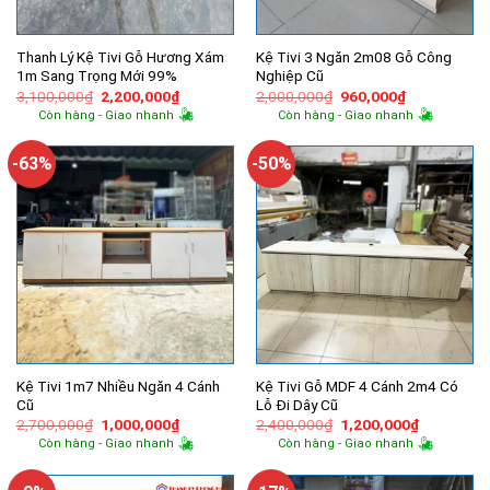
Thanh Lý Kệ Tivi Gỗ Hương Xám
Kệ Tivi 3 Ngăn 2m08 Gỗ Công
1m Sang Trọng Mới 99%
Nghiệp Cũ
Giá
Giá
Giá
Giá
3,100,000
₫
2,200,000
₫
2,000,000
₫
960,000
₫
gốc
hiện
gốc
hiện
Còn hàng - Giao nhanh
Còn hàng - Giao nhanh
là:
tại
là:
tại
3,100,000₫.
là:
2,000,000₫.
là:
2,200,000₫.
960,000₫.
-63%
-50%
Kệ Tivi 1m7 Nhiều Ngăn 4 Cánh
Kệ Tivi Gỗ MDF 4 Cánh 2m4 Có
Cũ
Lỗ Đi Dây Cũ
Giá
Giá
Giá
Giá
2,700,000
₫
1,000,000
₫
2,400,000
₫
1,200,000
₫
gốc
hiện
gốc
hiện
Còn hàng - Giao nhanh
Còn hàng - Giao nhanh
là:
tại
là:
tại
2,700,000₫.
là:
2,400,000₫.
là:
1,000,000₫.
1,200,000