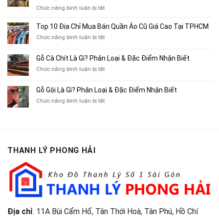
Chỉ
ở
Chức năng bình luận bị tắt
Chuyên
Top
Mua
10
Top 10 Địa Chỉ Mua Bán Quần Áo Cũ Giá Cao Tại TPHCM
Bán
Chỗ
Xe
ở
Chức năng bình luận bị tắt
Thu
Ba
Top
Mua
Gác
10
Gỗ Cà Chít Là Gì? Phân Loại & Đặc Điểm Nhận Biết
Sách
Cũ,
Địa
Cũ,
ở
Chức năng bình luận bị tắt
Xe
Chỉ
Truyện
Gỗ
Lôi
Mua
Tranh,
Cà
Cũ
Bán
Gỗ Gội Là Gì? Phân Loại & Đặc Điểm Nhận Biết
Tạp
Chít
Tại
Quần
Chí
ở
Chức năng bình luận bị tắt
Là
TP.HCM
Áo
Giá
Gỗ
Gì?
Cũ
Cao
Gội
Phân
Giá
Tại
Là
Loại
Cao
TPHCM
Gì?
&
Tại
Phân
Đặc
TPHCM
THANH LÝ PHONG HẢI
Loại
Điểm
&
Nhận
Đặc
Biết
Điểm
Nhận
Biết
Địa chỉ
: 11A Bùi Cẩm Hổ, Tân Thới Hoà, Tân Phú, Hồ Chí