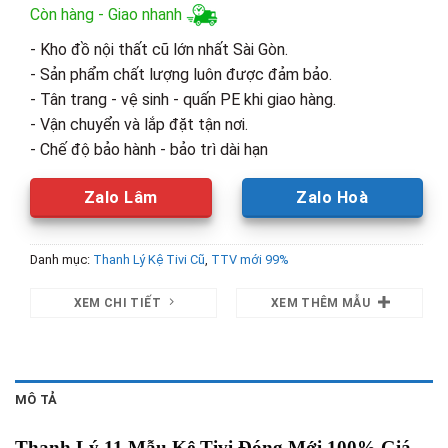
Còn hàng - Giao nhanh
- Kho đồ nội thất cũ lớn nhất Sài Gòn.
- Sản phẩm chất lượng luôn được đảm bảo.
- Tân trang - vệ sinh - quấn PE khi giao hàng.
- Vận chuyển và lắp đặt tận nơi.
- Chế độ bảo hành - bảo trì dài hạn
Zalo Lâm
Zalo Hoà
Danh mục:
Thanh Lý Kệ Tivi Cũ
,
TTV mới 99%
XEM CHI TIẾT
XEM THÊM MẪU
MÔ TẢ
Thanh Lý 11 Mẫu Kệ Tivi Đóng Mới 100% Giá