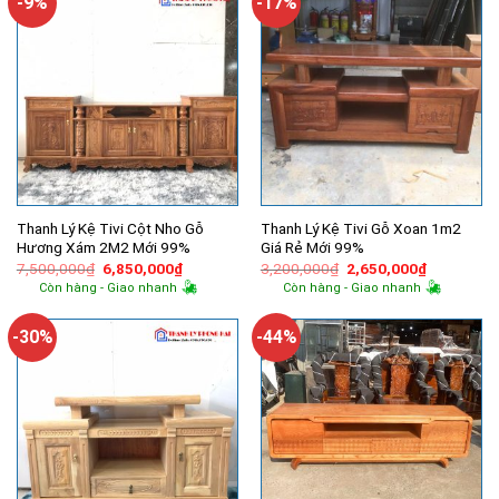
-9%
-17%
Thanh Lý Kệ Tivi Cột Nho Gỗ
Thanh Lý Kệ Tivi Gỗ Xoan 1m2
Hương Xám 2M2 Mới 99%
Giá Rẻ Mới 99%
Giá
Giá
Giá
Giá
7,500,000
₫
6,850,000
₫
3,200,000
₫
2,650,000
₫
gốc
hiện
gốc
hiện
Còn hàng - Giao nhanh
Còn hàng - Giao nhanh
là:
tại
là:
tại
7,500,000₫.
là:
3,200,000₫.
là:
6,850,000₫.
2,650,000
-30%
-44%