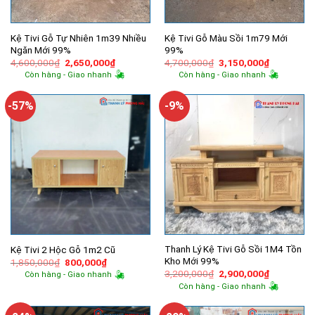
Kệ Tivi Gỗ Tự Nhiên 1m39 Nhiều
Kệ Tivi Gỗ Màu Sồi 1m79 Mới
Ngăn Mới 99%
99%
Giá
Giá
Giá
Giá
4,600,000
₫
2,650,000
₫
4,700,000
₫
3,150,000
₫
gốc
hiện
gốc
hiện
Còn hàng - Giao nhanh
Còn hàng - Giao nhanh
là:
tại
là:
tại
4,600,000₫.
là:
4,700,000₫.
là:
2,650,000₫.
3,150,000
-57%
-9%
Thanh Lý Kệ Tivi Gỗ Sồi 1M4 Tồn
Kệ Tivi 2 Hộc Gỗ 1m2 Cũ
Kho Mới 99%
Giá
Giá
1,850,000
₫
800,000
₫
gốc
hiện
Giá
Giá
3,200,000
₫
2,900,000
₫
Còn hàng - Giao nhanh
là:
tại
gốc
hiện
Còn hàng - Giao nhanh
1,850,000₫.
là:
là:
tại
800,000₫.
3,200,000₫.
là:
2,900,000