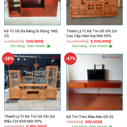
Kệ Tủ Gỗ Đa Năng Di Động 1M2
Thanh Lý Tủ Kệ Tivi Gỗ Sồi 2m
Cũ
Cao Cấp Hiện Đại Mới 99%
Giá
Giá
Giá
Giá
1,200,000
₫
500,000
₫
12,100,000
₫
8,500,000
₫
gốc
hiện
gốc
hiện
Còn hàng - Giao nhanh
Còn hàng - Giao nhanh
là:
tại
là:
tại
1,200,000₫.
là:
12,100,000₫.
là:
500,000₫.
8,500,00
-28%
-47%
Thanh Lý Tủ Kệ Tivi Gỗ Sồi 2m
Kệ Tivi Treo Màu Nâu Gỗ Cũ
Mẫu Cột Kính Mới 99%
Giá
Giá
750,000
₫
400,000
₫
gốc
hiện
Giá
Giá
9,600,000
₫
6,950,000
₫
Còn hàng - Giao nhanh