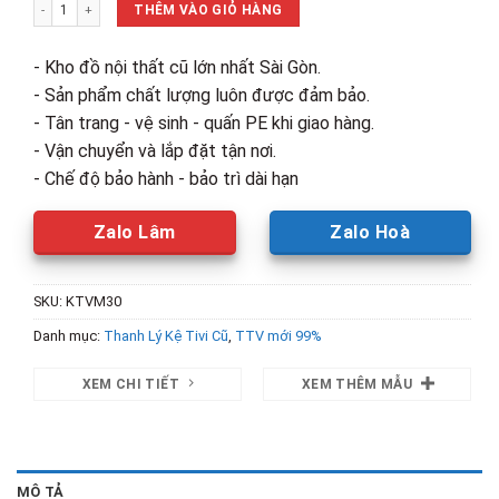
Kệ Tivi Gỗ Tự Nhiên Kiểu Hiện Đại 2m Mới 99% số lượng
8,100,000₫.
là:
THÊM VÀO GIỎ HÀNG
4,550,00
- Kho đồ nội thất cũ lớn nhất Sài Gòn.
- Sản phẩm chất lượng luôn được đảm bảo.
- Tân trang - vệ sinh - quấn PE khi giao hàng.
- Vận chuyển và lắp đặt tận nơi.
- Chế độ bảo hành - bảo trì dài hạn
Zalo Lâm
Zalo Hoà
SKU:
KTVM30
Danh mục:
Thanh Lý Kệ Tivi Cũ
,
TTV mới 99%
XEM CHI TIẾT
XEM THÊM MẪU
MÔ TẢ