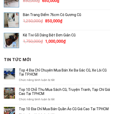
Giá
Giá
850,000
₫
650,000
₫
2,500,000₫.
gốc
hiện
là:
tại
Bàn Trang Điểm 76cm Có Gương Cũ
850,000₫.
là:
Giá
Giá
1,250,000
₫
850,000
₫
650,000₫.
gốc
hiện
là:
tại
Kệ Tivi Gỗ Dáng Bệt Đơn Giản Cũ
1,250,000₫.
là:
Giá
Giá
1,750,000
₫
1,000,000
₫
850,000₫.
gốc
hiện
là:
tại
1,750,000₫.
là:
TIN TỨC MỚI
1,000,000₫.
Top 4 Địa Chỉ Chuyên Mua Bán Xe Ba Gác Cũ, Xe Lôi Cũ
Tại TP.HCM
ở
Chức năng bình luận bị tắt
Top
4
Top 10 Chỗ Thu Mua Sách Cũ, Truyện Tranh, Tạp Chí Giá
Địa
Cao Tại TPHCM
Chỉ
ở
Chức năng bình luận bị tắt
Chuyên
Top
Mua
10
Top 10 Địa Chỉ Mua Bán Quần Áo Cũ Giá Cao Tại TPHCM
Bán
Chỗ