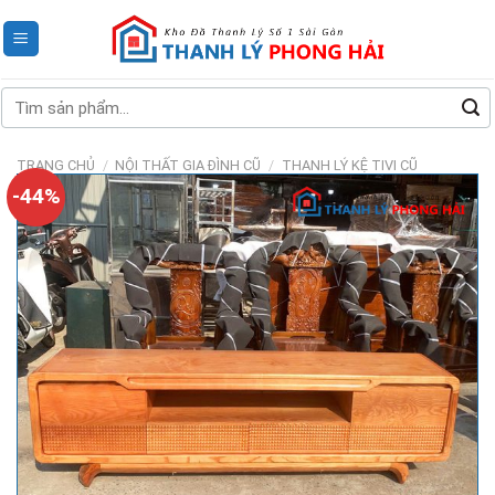
Skip
to
content
Tìm
kiếm:
TRANG CHỦ
/
NỘI THẤT GIA ĐÌNH CŨ
/
THANH LÝ KỆ TIVI CŨ
-44%