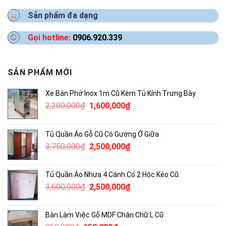
Sản phẩm đa dạng
Gọi hotline:
0906.920.339
SẢN PHẨM MỚI
Xe Bán Phở Inox 1m Cũ Kèm Tủ Kính Trưng Bày
Giá
Giá
2,200,000
₫
1,600,000
₫
gốc
hiện
là:
tại
Tủ Quần Áo Gỗ Cũ Có Gương Ở Giữa
2,200,000₫.
là:
Giá
Giá
3,750,000
₫
2,500,000
₫
1,600,000₫.
gốc
hiện
là:
tại
Tủ Quần Áo Nhựa 4 Cánh Có 2 Hộc Kéo Cũ
3,750,000₫.
là:
Giá
Giá
3,600,000
₫
2,500,000
₫
2,500,000₫.
gốc
hiện
là:
tại
Bàn Làm Việc Gỗ MDF Chân Chữ L Cũ
3,600,000₫.
là: