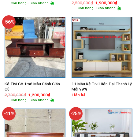
gốc
hiện
Giá
Giá
2,500,000
₫
1,900,000
₫
Còn hàng - Giao nhanh
là:
tại
gốc
hiện
Còn hàng - Giao nhanh
5,400,000₫.
là:
là:
tại
500,000₫.
2,500,000₫.
là:
1,900,000
-56%
Kệ Tivi Gỗ 1m6 Màu Cánh Gián
11 Mẫu Kệ Tivi Hiện Đại Thanh Lý
Cũ
Mới 99%
Giá
Giá
2,700,000
₫
1,200,000
₫
Liên hệ
gốc
hiện
Còn hàng - Giao nhanh
là:
tại
2,700,000₫.
là:
1,200,000₫.
-41%
-25%