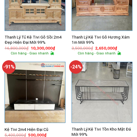
Thanh Lý Tủ Kệ Tivi Gỗ Sồi 2m4
Thanh Lý Kệ Tivi Gỗ Hương Xám
Đẹp Hiện Đại Mới 99%
1m Mới 99%
Giá
Giá
Giá
Giá
16,800,000
₫
10,300,000
₫
3,500,000
₫
2,650,000
₫
gốc
hiện
gốc
hiện
Còn hàng - Giao nhanh
Còn hàng - Giao nhanh
là:
tại
là:
tại
16,800,000₫.
là:
3,500,000₫.
là:
10,300,000₫.
2,650,000
-91%
-24%
Thanh Lý Kệ Tivi Tồn Kho Mặt Đá
Kệ Tivi 2m4 Hiện Đại Cũ
Mới 99%
Giá
Giá
5,400,000
₫
500,000
₫