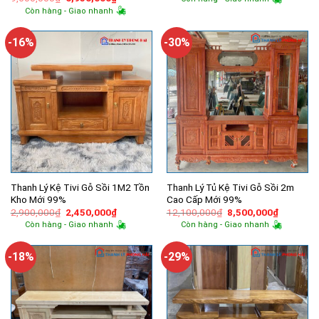
là:
tại
gốc
hiện
Còn hàng - Giao nhanh
750,000₫.
là:
là:
tại
400,000₫.
9,600,000₫.
là:
6,950,000₫.
-16%
-30%
Thanh Lý Kệ Tivi Gỗ Sồi 1M2 Tồn
Thanh Lý Tủ Kệ Tivi Gỗ Sồi 2m
Kho Mới 99%
Cao Cấp Mới 99%
Giá
Giá
Giá
Giá
2,900,000
₫
2,450,000
₫
12,100,000
₫
8,500,000
₫
gốc
hiện
gốc
hiện
Còn hàng - Giao nhanh
Còn hàng - Giao nhanh
là:
tại
là:
tại
2,900,000₫.
là:
12,100,000₫.
là:
2,450,000₫.
8,500,00
-18%
-29%