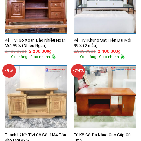
Kệ Tivi Gỗ Xoan Đào Nhiều Ngăn
Kệ Tivi Khung Sắt Hiện Đại Mới
Mới 99% (Nhiều Ngăn)
99% (2 mẫu)
Giá
Giá
Giá
Giá
3,700,000
₫
2,200,000
₫
2,800,000
₫
2,100,000
₫
gốc
hiện
gốc
hiện
Còn hàng - Giao nhanh
Còn hàng - Giao nhanh
là:
tại
là:
tại
3,700,000₫.
là:
2,800,000₫.
là:
2,200,000₫.
2,100,000
-9%
-29%
Thanh Lý Kệ Tivi Gỗ Sồi 1M4 Tồn
Tủ Kệ Gỗ Đa Năng Cao Cấp Cũ
Kho Mới 99%
1m5