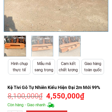
Hình chụp
Mẫu mã
Cam kết
Giao hàng
thực tế
sang trọng
chất lượng
toàn quốc
Kệ Tivi Gỗ Tự Nhiên Kiểu Hiện Đại 2m Mới 99%
Giá
Giá
8,100,000
₫
4,550,000
₫
gốc
hiện
Còn hàng - Giao nhanh
là:
tại