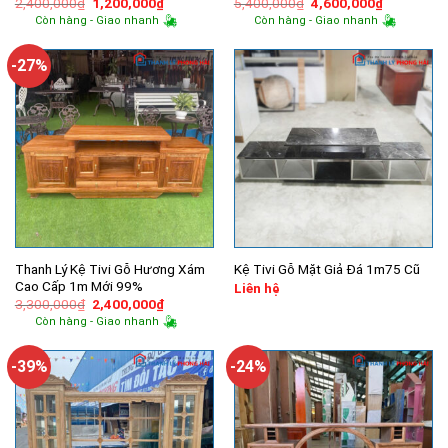
Giá
Giá
Giá
Giá
2,400,000
₫
1,200,000
₫
5,400,000
₫
4,600,000
₫
gốc
hiện
gốc
hiện
Còn hàng - Giao nhanh
Còn hàng - Giao nhanh
là:
tại
là:
tại
2,400,000₫.
là:
5,400,000₫.
là:
1,200,000₫.
4,600,000
-27%
Thanh Lý Kệ Tivi Gỗ Hương Xám
Kệ Tivi Gỗ Mặt Giả Đá 1m75 Cũ
Cao Cấp 1m Mới 99%
Liên hệ
Giá
Giá
3,300,000
₫
2,400,000
₫
gốc
hiện
Còn hàng - Giao nhanh
là:
tại
3,300,000₫.
là:
2,400,000₫.
-39%
-24%