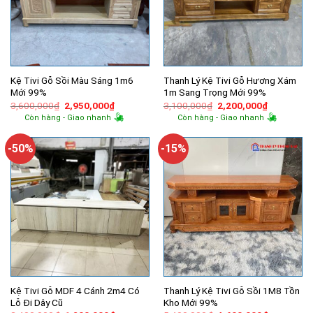
Kệ Tivi Gỗ Sồi Màu Sáng 1m6
Thanh Lý Kệ Tivi Gỗ Hương Xám
Mới 99%
1m Sang Trọng Mới 99%
Giá
Giá
Giá
Giá
3,600,000
₫
2,950,000
₫
3,100,000
₫
2,200,000
₫
gốc
hiện
gốc
hiện
Còn hàng - Giao nhanh
Còn hàng - Giao nhanh
là:
tại
là:
tại
3,600,000₫.
là:
3,100,000₫.
là:
2,950,000₫.
2,200,000
-50%
-15%
Kệ Tivi Gỗ MDF 4 Cánh 2m4 Có
Thanh Lý Kệ Tivi Gỗ Sồi 1M8 Tồn
Lỗ Đi Dây Cũ
Kho Mới 99%