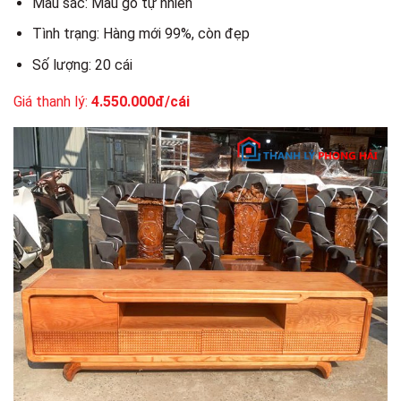
Màu sắc: Màu gỗ tự nhiên
Tình trạng: Hàng mới 99%, còn đẹp
Số lượng: 20 cái
Giá thanh lý:
4.550.000đ/cái