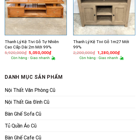
Thanh Lý Kệ Tivi Gỗ Tự Nhiên
Thanh Lý Kệ Tivi Gỗ 1m27 Mới
Cao Cấp Dài 2m Mới 99%
99%
Giá
Giá
Giá
Giá
5,920,000
₫
5,050,000
₫
2,200,000
₫
1,280,000
₫
gốc
hiện
gốc
hiện
Còn hàng - Giao nhanh
Còn hàng - Giao nhanh
là:
tại
là:
tại
5,920,000₫.
là:
2,200,000₫.
là:
5,050,000₫.
1,280,000
DANH MỤC SẢN PHẨM
Nội Thất Văn Phòng Cũ
Nội Thất Gia Đình Cũ
Bàn Ghế Sofa Cũ
Tủ Quần Áo Cũ
Bàn Ghế Cafe Cũ