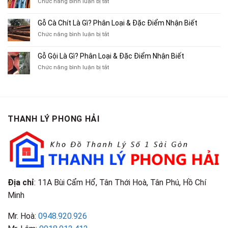
Xe
ở
Chức năng bình luận bị tắt
Thu
Ba
Top
Mua
Gác
10
Gỗ Cà Chít Là Gì? Phân Loại & Đặc Điểm Nhận Biết
Sách
Cũ,
Địa
Cũ,
ở
Chức năng bình luận bị tắt
Xe
Chỉ
Truyện
Gỗ
Lôi
Mua
Tranh,
Cà
Cũ
Bán
Gỗ Gội Là Gì? Phân Loại & Đặc Điểm Nhận Biết
Tạp
Chít
Tại
Quần
Chí
ở
Chức năng bình luận bị tắt
Là
TP.HCM
Áo
Giá
Gỗ
Gì?
Cũ
Cao
Gội
Phân
Giá
Tại
Là
Loại
Cao
TPHCM
Gì?
&
Tại
Phân
Đặc
TPHCM
THANH LÝ PHONG HẢI
Loại
Điểm
&
Nhận
Đặc
Biết
Điểm
Nhận
Biết
Địa chỉ
: 11A Bùi Cẩm Hổ, Tân Thới Hoà, Tân Phú, Hồ Chí
Minh
Mr. Hoà:
0948.920.926