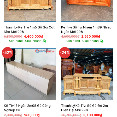
Thanh Lý Kệ Tivi 1m6 Gỗ Sồi Cột
Kệ Tivi Gỗ Tự Nhiên 1m39 Nhiều
Nho Mới 99%
Ngăn Mới 99%
Giá
Giá
Giá
Giá
6,800,000
₫
4,400,000
₫
4,600,000
₫
2,650,000
₫
gốc
hiện
gốc
hiện
Còn hàng - Giao nhanh
Còn hàng - Giao nhanh
là:
tại
là:
tại
6,800,000₫.
là:
4,600,000₫.
là:
4,400,000₫.
2,650,000
-52%
-24%
Kệ Tivi 3 Ngăn 2m08 Gỗ Công
Thanh Lý Kệ Tivi Gỗ Gõ Đỏ 2m
Nghiệp Cũ
Hiện Đại Mới 99%
Giá
Giá
Giá
Giá
2,000,000
₫
960,000
₫
10,700,000
₫
8,100,000
₫