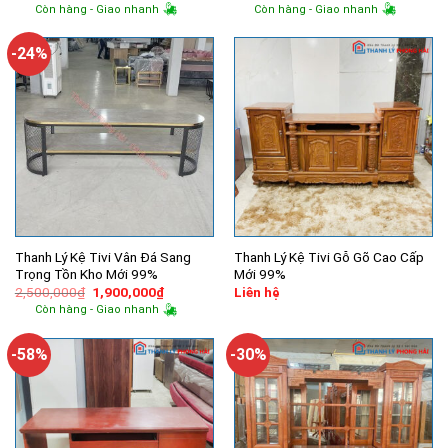
gốc
hiện
gốc
hiện
Còn hàng - Giao nhanh
Còn hàng - Giao nhanh
là:
tại
là:
tại
2,000,000₫.
là:
10,700,000₫.
là:
960,000₫.
8,100,00
-24%
Thanh Lý Kệ Tivi Vân Đá Sang
Thanh Lý Kệ Tivi Gỗ Gõ Cao Cấp
Trọng Tồn Kho Mới 99%
Mới 99%
Giá
Giá
2,500,000
₫
1,900,000
₫
Liên hệ
gốc
hiện
Còn hàng - Giao nhanh
là:
tại
2,500,000₫.
là:
1,900,000₫.
-58%
-30%