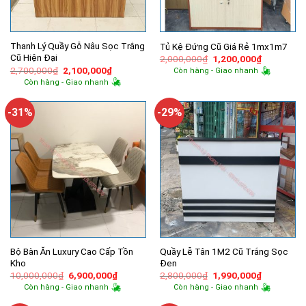
Thanh Lý Quầy Gỗ Nâu Sọc Trắng
Tủ Kệ Đứng Cũ Giá Rẻ 1mx1m7
Cũ Hiện Đại
Giá
Giá
2,000,000
₫
1,200,000
₫
gốc
hiện
Giá
Giá
2,700,000
₫
2,100,000
₫
Còn hàng - Giao nhanh
là:
tại
gốc
hiện
Còn hàng - Giao nhanh
2,000,000₫.
là:
là:
tại
1,200,000
2,700,000₫.
là:
2,100,000₫.
-31%
-29%
Bộ Bàn Ăn Luxury Cao Cấp Tồn
Quầy Lễ Tân 1M2 Cũ Trắng Sọc
Kho
Đen
Giá
Giá
Giá
Giá
10,000,000
₫
6,900,000
₫
2,800,000
₫
1,990,000
₫
gốc
hiện
gốc
hiện
Còn hàng - Giao nhanh
Còn hàng - Giao nhanh
là:
tại
là:
tại
10,000,000₫.
là:
2,800,000₫.
là: