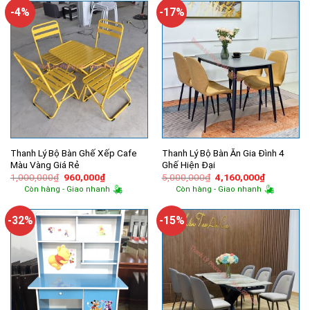
6,900,000₫.
1,990,000
-4%
-17%
Thanh Lý Bộ Bàn Ghế Xếp Cafe
Thanh Lý Bộ Bàn Ăn Gia Đình 4
Màu Vàng Giá Rẻ
Ghế Hiện Đại
Giá
Giá
Giá
Giá
1,000,000
₫
960,000
₫
5,000,000
₫
4,160,000
₫
gốc
hiện
gốc
hiện
Còn hàng - Giao nhanh
Còn hàng - Giao nhanh
là:
tại
là:
tại
1,000,000₫.
là:
5,000,000₫.
là:
960,000₫.
4,160,000
-32%
-15%