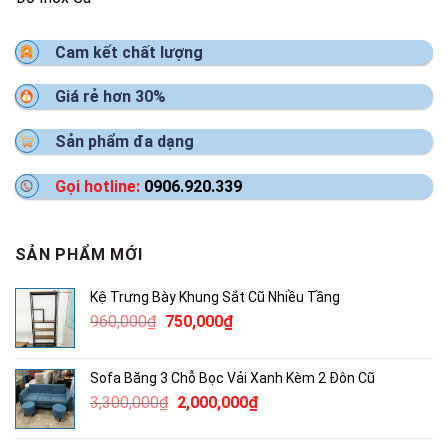
Cam kết chất lượng
Giá rẻ hơn 30%
Sản phẩm đa dạng
Gọi hotline:
0906.920.339
SẢN PHẨM MỚI
Kệ Trưng Bày Khung Sắt Cũ Nhiều Tầng
Giá
Giá
960,000
₫
750,000
₫
gốc
hiện
là:
tại
Sofa Băng 3 Chỗ Bọc Vải Xanh Kèm 2 Đôn Cũ
960,000₫.
là:
Giá
Giá
3,300,000
₫
2,000,000
₫
750,000₫.
gốc
hiện
là:
tại