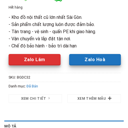
là:
tại
Hết hàng
2,600,000₫.
là:
- Kho đồ nội thất cũ lớn nhất Sài Gòn.
1,800,00
- Sản phẩm chất lượng luôn được đảm bảo.
- Tân trang - vệ sinh - quấn PE khi giao hàng.
- Vận chuyển và lắp đặt tận nơi.
- Chế độ bảo hành - bảo trì dài hạn
Zalo Lâm
Zalo Hoà
SKU:
BGDC32
Danh mục:
Đã Bán
XEM CHI TIẾT
XEM THÊM MẪU
MÔ TẢ