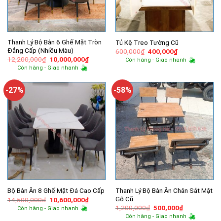
Thanh Lý Bộ Bàn 6 Ghế Mặt Tròn
Tủ Kệ Treo Tường Cũ
Đẳng Cấp (Nhiều Màu)
Giá
Giá
600,000
₫
400,000
₫
gốc
hiện
Giá
Giá
12,200,000
₫
10,000,000
₫
Còn hàng - Giao nhanh
là:
tại
gốc
hiện
Còn hàng - Giao nhanh
600,000₫.
là:
là:
tại
400,000₫.
12,200,000₫.
là:
10,000,000₫.
-27%
-58%
Thanh Lý Bộ Bàn Ăn Chân Sắt Mặt
Bộ Bàn Ăn 8 Ghế Mặt Đá Cao Cấp
Gỗ Cũ
Giá
Giá
14,500,000
₫
10,600,000
₫
gốc
hiện
Giá
Giá
1,200,000
₫
500,000
₫
Còn hàng - Giao nhanh
là:
tại
gốc
hiện
Còn hàng - Giao nhanh
14,500,000₫.
là:
là:
tại