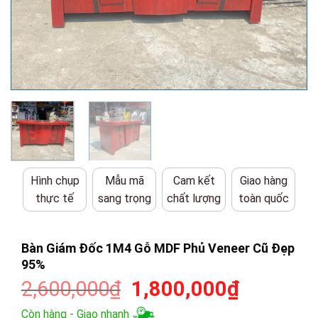
Hình chụp
Mẫu mã
Cam kết
Giao hàng
thực tế
sang trọng
chất lượng
toàn quốc
Bàn Giám Đốc 1M4 Gỗ MDF Phủ Veneer Cũ Đẹp
95%
Giá
Giá
2,600,000
₫
1,800,000
₫
gốc
hiện
Còn hàng - Giao nhanh