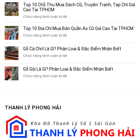
4
Top 10 Chỗ Thu Mua Sách Cũ, Truyện Tranh, Tạp Chí Giá
Địa
Cao Tại TPHCM
Chỉ
ở
Chức năng bình luận bị tắt
Chuyên
Top
Mua
10
Top 10 Địa Chỉ Mua Bán Quần Áo Cũ Giá Cao Tại TPHCM
Bán
Chỗ
Xe
ở
Chức năng bình luận bị tắt
Thu
Ba
Top
Mua
Gác
10
Gỗ Cà Chít Là Gì? Phân Loại & Đặc Điểm Nhận Biết
Sách
Cũ,
Địa
Cũ,
ở
Chức năng bình luận bị tắt
Xe
Chỉ
Truyện
Gỗ
Lôi
Mua
Tranh,
Cà
Cũ
Bán
Gỗ Gội Là Gì? Phân Loại & Đặc Điểm Nhận Biết
Tạp
Chít
Tại
Quần
Chí
ở
Chức năng bình luận bị tắt
Là
TP.HCM
Áo
Giá
Gỗ
Gì?
Cũ
Cao
Gội
Phân
Giá
Tại
Là
Loại
Cao
TPHCM
Gì?
&
Tại
Phân
Đặc
TPHCM
THANH LÝ PHONG HẢI
Loại
Điểm
&
Nhận
Đặc
Biết
Điểm
Nhận
Biết