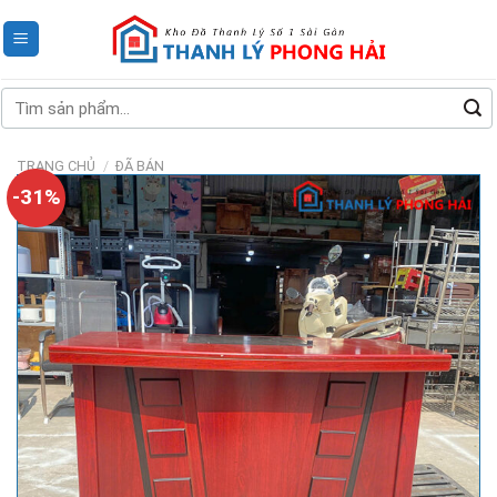
Skip
to
content
Tìm
kiếm:
TRANG CHỦ
/
ĐÃ BÁN
-31%