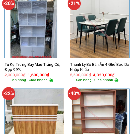
-20%
-21%
Tủ Kệ Trưng Bày Màu Trắng Cũ,
Thanh Lý Bộ Bàn Ăn 4 Ghế Bọc Da
Đẹp 99%
Nhập Khẩu
Giá
Giá
Giá
Giá
2,000,000
₫
1,600,000
₫
5,500,000
₫
4,320,000
₫
gốc
hiện
gốc
hiện
Còn hàng - Giao nhanh
Còn hàng - Giao nhanh
là:
tại
là:
tại
2,000,000₫.
là:
5,500,000₫.
là:
1,600,000₫.
4,320,000
-22%
-40%