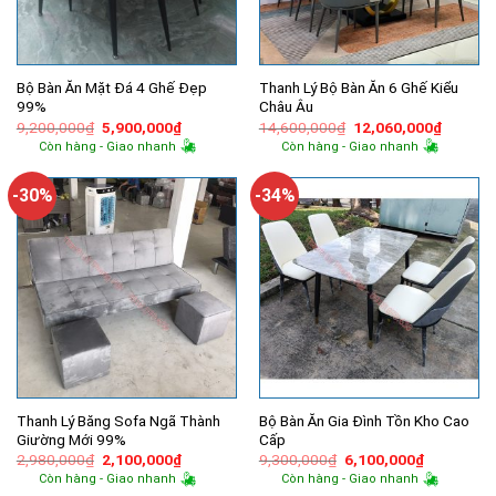
Bộ Bàn Ăn Mặt Đá 4 Ghế Đẹp
Thanh Lý Bộ Bàn Ăn 6 Ghế Kiểu
99%
Châu Âu
Giá
Giá
Giá
Giá
9,200,000
₫
5,900,000
₫
14,600,000
₫
12,060,000
₫
gốc
hiện
gốc
hiện
Còn hàng - Giao nhanh
Còn hàng - Giao nhanh
là:
tại
là:
tại
9,200,000₫.
là:
14,600,000₫.
là:
5,900,000₫.
12,060,
-30%
-34%
Thanh Lý Băng Sofa Ngã Thành
Bộ Bàn Ăn Gia Đình Tồn Kho Cao
Giường Mới 99%
Cấp
Giá
Giá
Giá
Giá
2,980,000
₫
2,100,000
₫
9,300,000
₫
6,100,000
₫
gốc
hiện
gốc
hiện
Còn hàng - Giao nhanh
Còn hàng - Giao nhanh
là:
tại
là:
tại