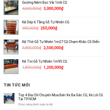
Giường Nệm Bọc Vải 1m6 Cũ
3,300,000₫.
là:
Giá
Giá
4,600,000
₫
3,000,000
₫
2,000,000₫.
gốc
hiện
là:
tại
Kệ Dép 6 Tầng Gỗ Tự Nhiên Cũ
4,600,000₫.
là:
Giá
Giá
380,000
₫
250,000
₫
3,000,000₫.
gốc
hiện
là:
tại
Kệ Thờ Gỗ Tự Nhiên 1m27 Cũ Chạm Khắc Cổ Điển
380,000₫.
là:
Giá
Giá
3,800,000
₫
2,500,000
₫
250,000₫.
gốc
hiện
là:
tại
Kệ Tivi Gỗ Tự Nhiên 1m95 Cũ
3,800,000₫.
là:
Giá
Giá
1,890,000
₫
1,200,000
₫
2,500,000₫.
gốc
hiện
là:
tại
1,890,000₫.
là:
TIN TỨC MỚI
1,200,000₫.
Top 4 Địa Chỉ Chuyên Mua Bán Xe Ba Gác Cũ, Xe Lôi Cũ
Tại TP.HCM
ở
Chức năng bình luận bị tắt
Top