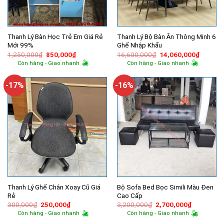
Thanh Lý Bàn Học Trẻ Em Giá Rẻ
Thanh Lý Bộ Bàn Ăn Thông Minh 6
Mới 99%
Ghế Nhập Khẩu
Giá
Giá
Giá
Giá
1,250,000
₫
850,000
₫
16,600,000
₫
14,060,000
₫
gốc
hiện
gốc
hiện
Còn hàng - Giao nhanh
Còn hàng - Giao nhanh
là:
tại
là:
tại
1,250,000₫.
là:
16,600,000₫.
là:
850,000₫.
14,060,
-17%
-16%
Thanh Lý Ghế Chân Xoay Cũ Giá
Bộ Sofa Bed Bọc Simili Màu Đen
Rẻ
Cao Cấp
Giá
Giá
Giá
Giá
300,000
₫
250,000
₫
3,200,000
₫
2,700,000
₫
gốc
hiện
gốc
hiện
Còn hàng - Giao nhanh
Còn hàng - Giao nhanh
là:
tại
là:
tại
300,000₫.
là:
3,200,000₫.
là: