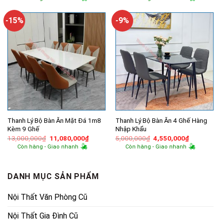
là:
tại
là:
tại
900,000₫.
là:
5,500,000₫.
là:
760,000₫.
4,780,000
-15%
-9%
Thanh Lý Bộ Bàn Ăn Mặt Đá 1m8
Thanh Lý Bộ Bàn Ăn 4 Ghế Hàng
Kèm 9 Ghế
Nhập Khẩu
Giá
Giá
Giá
Giá
13,000,000
₫
11,080,000
₫
5,000,000
₫
4,550,000
₫
gốc
hiện
gốc
hiện
Còn hàng - Giao nhanh
Còn hàng - Giao nhanh
là:
tại
là:
tại
13,000,000₫.
là:
5,000,000₫.
là:
11,080,000₫.
4,550,000
DANH MỤC SẢN PHẨM
Nội Thất Văn Phòng Cũ
Nội Thất Gia Đình Cũ