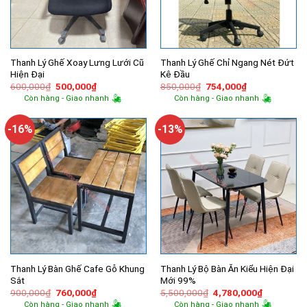
Thanh Lý Ghế Xoay Lưng Lưới Cũ
Thanh Lý Ghế Chỉ Ngang Nét Đứt
Hiện Đại
Kê Đầu
Giá
Giá
Giá
Giá
600,000
₫
500,000
₫
850,000
₫
754,000
₫
gốc
hiện
gốc
hiện
Còn hàng - Giao nhanh
Còn hàng - Giao nhanh
là:
tại
là:
tại
600,000₫.
là:
850,000₫.
là:
500,000₫.
754,000₫.
-16%
-13%
Thanh Lý Bàn Ghế Cafe Gỗ Khung
Thanh Lý Bộ Bàn Ăn Kiểu Hiện Đại
Sắt
Mới 99%
Giá
Giá
Giá
Giá
900,000
₫
760,000
₫
5,500,000
₫
4,780,000
₫
gốc
hiện
gốc
hiện
Còn hàng - Giao nhanh
Còn hàng - Giao nhanh