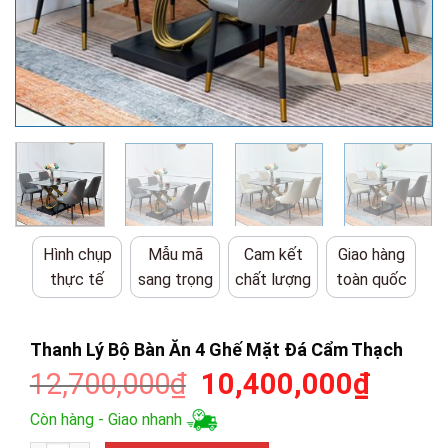
Hình chụp
Mẫu mã
Cam kết
Giao hàng
thực tế
sang trọng
chất lượng
toàn quốc
Thanh Lý Bộ Bàn Ăn 4 Ghế Mặt Đá Cẩm Thạch
Giá
Giá
12,700,000
₫
10,400,000
₫
gốc
hiện
Còn hàng - Giao nhanh
là:
tại