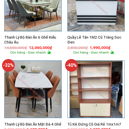
Thanh Lý Bộ Bàn Ăn 6 Ghế Kiểu
Quầy Lễ Tân 1M2 Cũ Trắng Sọc
Châu Âu
Đen
Giá
Giá
Giá
Giá
14,600,000
₫
12,060,000
₫
2,800,000
₫
1,990,000
₫
gốc
hiện
gốc
hiện
Còn hàng - Giao nhanh
Còn hàng - Giao nhanh
là:
tại
là:
tại
14,600,000₫.
là:
2,800,000₫.
là:
12,060,000₫.
1,990,000
-32%
-40%
Thanh Lý Bộ Bàn Ăn Mặt Đá 4 Ghế
Tủ Kệ Đứng Cũ Giá Rẻ 1mx1m7