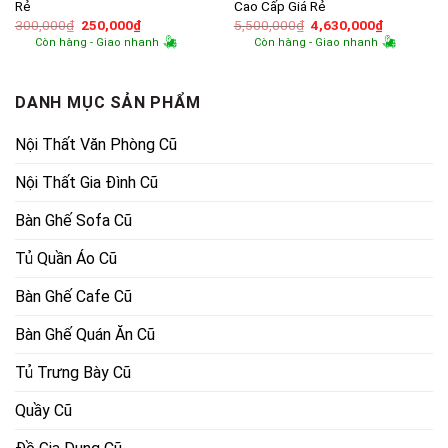
Rẻ
Cao Cấp Giá Rẻ
Giá
Giá
Giá
Giá
300,000
₫
250,000
₫
5,500,000
₫
4,630,000
₫
gốc
hiện
gốc
hiện
Còn hàng - Giao nhanh
Còn hàng - Giao nhanh
là:
tại
là:
tại
300,000₫.
là:
5,500,000₫.
là:
250,000₫.
4,630,000
DANH MỤC SẢN PHẨM
Nội Thất Văn Phòng Cũ
Nội Thất Gia Đình Cũ
Bàn Ghế Sofa Cũ
Tủ Quần Áo Cũ
Bàn Ghế Cafe Cũ
Bàn Ghế Quán Ăn Cũ
Tủ Trưng Bày Cũ
Quầy Cũ