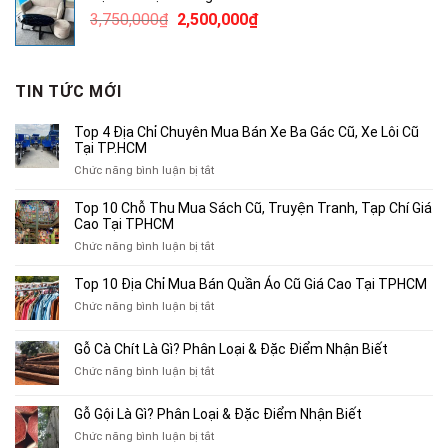
490,000₫.
là:
Giá
Giá
3,750,000
₫
2,500,000
₫
300,000₫.
gốc
hiện
là:
tại
3,750,000₫.
là:
TIN TỨC MỚI
2,500,000₫.
Top 4 Địa Chỉ Chuyên Mua Bán Xe Ba Gác Cũ, Xe Lôi Cũ
Tại TP.HCM
ở
Chức năng bình luận bị tắt
Top
4
Top 10 Chỗ Thu Mua Sách Cũ, Truyện Tranh, Tạp Chí Giá
Địa
Cao Tại TPHCM
Chỉ
ở
Chức năng bình luận bị tắt
Chuyên
Top
Mua
10
Top 10 Địa Chỉ Mua Bán Quần Áo Cũ Giá Cao Tại TPHCM
Bán
Chỗ
Xe
ở
Chức năng bình luận bị tắt
Thu
Ba
Top
Mua
Gác
10
Gỗ Cà Chít Là Gì? Phân Loại & Đặc Điểm Nhận Biết
Sách
Cũ,
Địa
Cũ,
ở
Chức năng bình luận bị tắt
Xe
Chỉ
Truyện
Gỗ
Lôi
Mua
Tranh,
Cà
Cũ
Bán
Gỗ Gội Là Gì? Phân Loại & Đặc Điểm Nhận Biết
Tạp
Chít
Tại
Quần
Chí
ở
Chức năng bình luận bị tắt
Là
TP.HCM
Áo