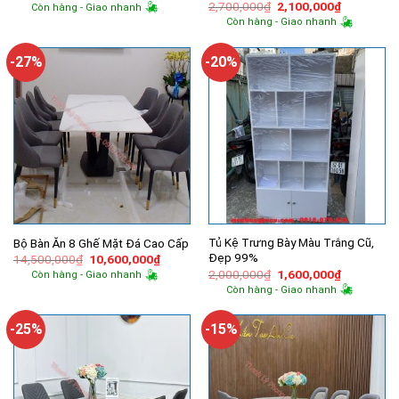
gốc
hiện
Giá
Giá
2,700,000
₫
2,100,000
₫
Còn hàng - Giao nhanh
là:
tại
gốc
hiện
Còn hàng - Giao nhanh
760,000₫.
là:
là:
tại
650,000₫.
2,700,000₫.
là:
2,100,000
-27%
-20%
Tủ Kệ Trưng Bày Màu Trắng Cũ,
Bộ Bàn Ăn 8 Ghế Mặt Đá Cao Cấp
Đẹp 99%
Giá
Giá
14,500,000
₫
10,600,000
₫
gốc
hiện
Giá
Giá
2,000,000
₫
1,600,000
₫
Còn hàng - Giao nhanh
là:
tại
gốc
hiện
Còn hàng - Giao nhanh
14,500,000₫.
là:
là:
tại
10,600,000₫.
2,000,000₫.
là:
1,600,000
-25%
-15%