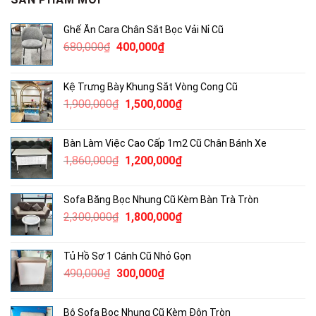
Ghế Ăn Cara Chân Sắt Bọc Vải Nỉ Cũ
Giá
Giá
680,000
₫
400,000
₫
gốc
hiện
là:
tại
Kệ Trưng Bày Khung Sắt Vòng Cong Cũ
680,000₫.
là:
Giá
Giá
1,900,000
₫
1,500,000
₫
400,000₫.
gốc
hiện
là:
tại
Bàn Làm Việc Cao Cấp 1m2 Cũ Chân Bánh Xe
1,900,000₫.
là:
Giá
Giá
1,860,000
₫
1,200,000
₫
1,500,000₫.
gốc
hiện
là:
tại
Sofa Băng Bọc Nhung Cũ Kèm Bàn Trà Tròn
1,860,000₫.
là:
Giá
Giá
2,300,000
₫
1,800,000
₫
1,200,000₫.
gốc
hiện
là:
tại
Tủ Hồ Sơ 1 Cánh Cũ Nhỏ Gọn
2,300,000₫.
là:
Giá
Giá
490,000
₫
300,000
₫
1,800,000₫.
gốc
hiện
là:
tại
Bộ Sofa Bọc Nhung Cũ Kèm Đôn Tròn