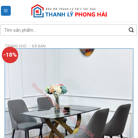
Skip
to
content
Tìm
kiếm:
TRANG CHỦ
/
ĐÃ BÁN
-18%