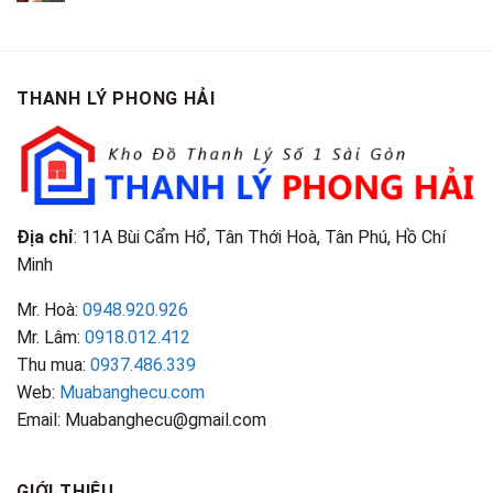
Giá
Gỗ
Gì?
Cũ
Cao
Gội
Phân
Giá
Tại
Là
Loại
Cao
TPHCM
Gì?
&
Tại
Phân
Đặc
TPHCM
THANH LÝ PHONG HẢI
Loại
Điểm
&
Nhận
Đặc
Biết
Điểm
Nhận
Biết
Địa chỉ
: 11A Bùi Cẩm Hổ, Tân Thới Hoà, Tân Phú, Hồ Chí
Minh
Mr. Hoà:
0948.920.926
Mr. Lâm:
0918.012.412
Thu mua:
0937.486.339
Web:
Muabanghecu.com
Email: Muabanghecu@gmail.com
GIỚI THIỆU