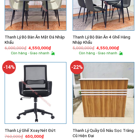
Thanh Lý Bộ Bàn Ăn Mặt Đá Nhập
Thanh Lý Bộ Bàn Ăn 4 Ghế Hàng
Khẩu
Nhập Khẩu
Giá
Giá
Giá
Giá
6,000,000
₫
4,550,000
₫
5,000,000
₫
4,550,000
₫
gốc
hiện
gốc
hiện
Còn hàng - Giao nhanh
Còn hàng - Giao nhanh
là:
tại
là:
tại
6,000,000₫.
là:
5,000,000₫.
là:
4,550,000₫.
4,550,000
-14%
-22%
Thanh Lý Quầy Gỗ Nâu Sọc Trắng
Thanh Lý Ghế Xoay Nét Đứt
Cũ Hiện Đại
Giá
Giá
760,000
₫
650,000
₫