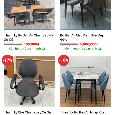
Thanh Lý Bộ Bàn Ăn Chân Sắt Mặt
Bộ Bàn Ăn Mặt Đá 4 Ghế Đẹp
Gỗ Cũ
99%
Giá
Giá
Giá
Giá
1,200,000
₫
500,000
₫
9,200,000
₫
5,900,000
₫
gốc
hiện
gốc
hiện
Còn hàng - Giao nhanh
Còn hàng - Giao nhanh
là:
tại
là:
tại
1,200,000₫.
là:
9,200,000₫.
là:
500,000₫.
5,900,000
-17%
-16%
Thanh Lý Ghế Chân Xoay Cũ Giá
Thanh Lý Bộ Bàn Ăn Nhập Khẩu