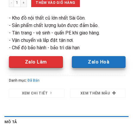
Thanh Lý Bộ Bàn Ăn 4 Ghế Mặt Đá Cẩm Thạch số lượng
12,700,000₫.
là:
THÊM VÀO GIỎ HÀNG
10,40
- Kho đồ nội thất cũ lớn nhất Sài Gòn.
- Sản phẩm chất lượng luôn được đảm bảo.
- Tân trang - vệ sinh - quấn PE khi giao hàng.
- Vận chuyển và lắp đặt tận nơi.
- Chế độ bảo hành - bảo trì dài hạn
Zalo Lâm
Zalo Hoà
Danh mục:
Đã Bán
XEM CHI TIẾT
XEM THÊM MẪU
MÔ TẢ