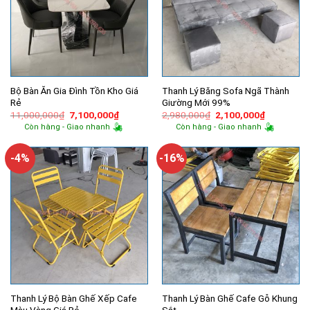
Bộ Bàn Ăn Gia Đình Tồn Kho Giá
Thanh Lý Băng Sofa Ngã Thành
Rẻ
Giường Mới 99%
Giá
Giá
Giá
Giá
11,000,000
₫
7,100,000
₫
2,980,000
₫
2,100,000
₫
gốc
hiện
gốc
hiện
Còn hàng - Giao nhanh
Còn hàng - Giao nhanh
là:
tại
là:
tại
11,000,000₫.
là:
2,980,000₫.
là:
7,100,000₫.
2,100,000
-4%
-16%
Thanh Lý Bộ Bàn Ghế Xếp Cafe
Thanh Lý Bàn Ghế Cafe Gỗ Khung