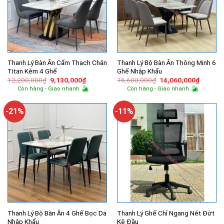
Thanh Lý Bàn Ăn Cẩm Thạch Chân
Thanh Lý Bộ Bàn Ăn Thông Minh 6
Titan Kèm 4 Ghế
Ghế Nhập Khẩu
Giá
Giá
Giá
Giá
12,200,000
₫
9,130,000
₫
16,600,000
₫
14,060,000
₫
gốc
hiện
gốc
hiện
Còn hàng - Giao nhanh
Còn hàng - Giao nhanh
là:
tại
là:
tại
12,200,000₫.
là:
16,600,000₫.
là:
9,130,000₫.
14,060,
-21%
-11%
Thanh Lý Bộ Bàn Ăn 4 Ghế Bọc Da
Thanh Lý Ghế Chỉ Ngang Nét Đứt
Nhập Khẩu
Kê Đầu