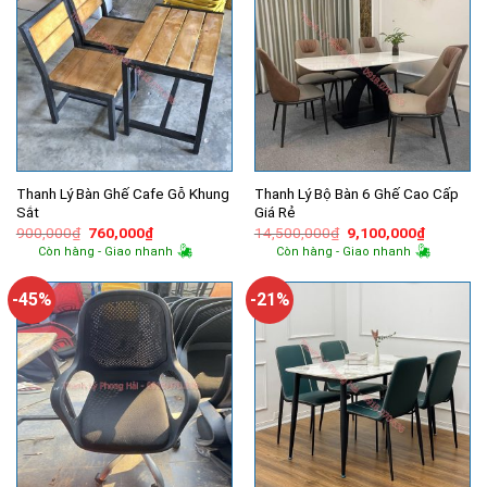
Thanh Lý Bàn Ghế Cafe Gỗ Khung
Thanh Lý Bộ Bàn 6 Ghế Cao Cấp
Sắt
Giá Rẻ
Giá
Giá
Giá
Giá
900,000
₫
760,000
₫
14,500,000
₫
9,100,000
₫
gốc
hiện
gốc
hiện
Còn hàng - Giao nhanh
Còn hàng - Giao nhanh
là:
tại
là:
tại
900,000₫.
là:
14,500,000₫.
là:
760,000₫.
9,100,00
-45%
-21%