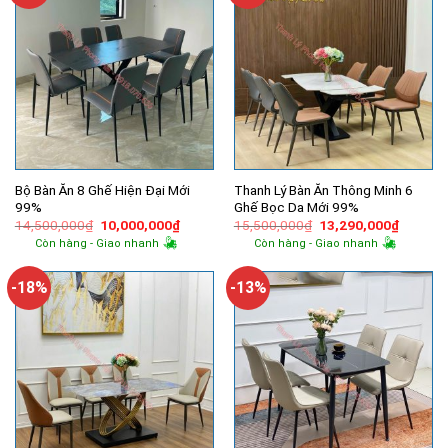
Bộ Bàn Ăn 8 Ghế Hiện Đại Mới
Thanh Lý Bàn Ăn Thông Minh 6
99%
Ghế Bọc Da Mới 99%
Giá
Giá
Giá
Giá
14,500,000
₫
10,000,000
₫
15,500,000
₫
13,290,000
₫
gốc
hiện
gốc
hiện
Còn hàng - Giao nhanh
Còn hàng - Giao nhanh
là:
tại
là:
tại
14,500,000₫.
là:
15,500,000₫.
là:
10,000,000₫.
13,290,
-18%
-13%