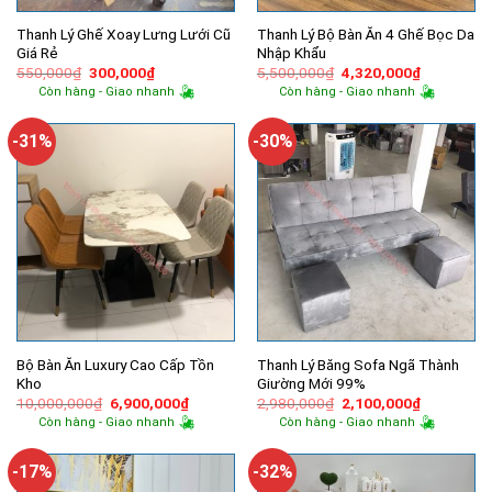
Thanh Lý Ghế Xoay Lưng Lưới Cũ
Thanh Lý Bộ Bàn Ăn 4 Ghế Bọc Da
Giá Rẻ
Nhập Khẩu
Giá
Giá
Giá
Giá
550,000
₫
300,000
₫
5,500,000
₫
4,320,000
₫
gốc
hiện
gốc
hiện
Còn hàng - Giao nhanh
Còn hàng - Giao nhanh
là:
tại
là:
tại
550,000₫.
là:
5,500,000₫.
là:
300,000₫.
4,320,000
-31%
-30%
Bộ Bàn Ăn Luxury Cao Cấp Tồn
Thanh Lý Băng Sofa Ngã Thành
Kho
Giường Mới 99%
Giá
Giá
Giá
Giá
10,000,000
₫
6,900,000
₫
2,980,000
₫
2,100,000
₫
gốc
hiện
gốc
hiện
Còn hàng - Giao nhanh
Còn hàng - Giao nhanh
là:
tại
là:
tại
10,000,000₫.
là:
2,980,000₫.
là:
6,900,000₫.
2,100,000
-17%
-32%