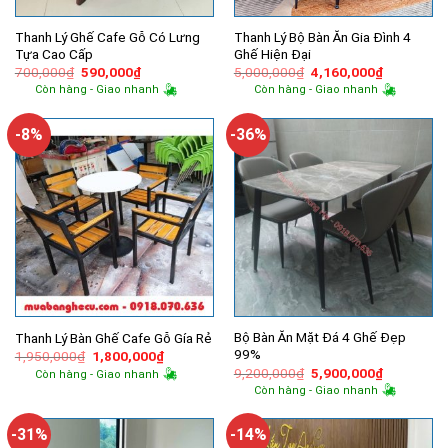
Thanh Lý Ghế Cafe Gỗ Có Lưng
Thanh Lý Bộ Bàn Ăn Gia Đình 4
Tựa Cao Cấp
Ghế Hiện Đại
Giá
Giá
Giá
Giá
700,000
₫
590,000
₫
5,000,000
₫
4,160,000
₫
gốc
hiện
gốc
hiện
Còn hàng - Giao nhanh
Còn hàng - Giao nhanh
là:
tại
là:
tại
700,000₫.
là:
5,000,000₫.
là:
590,000₫.
4,160,000
-8%
-36%
Bộ Bàn Ăn Mặt Đá 4 Ghế Đẹp
Thanh Lý Bàn Ghế Cafe Gỗ Gía Rẻ
99%
Giá
Giá
1,950,000
₫
1,800,000
₫
gốc
hiện
Giá
Giá
9,200,000
₫
5,900,000
₫
Còn hàng - Giao nhanh
là:
tại
gốc
hiện
Còn hàng - Giao nhanh
1,950,000₫.
là:
là:
tại
1,800,000₫.
9,200,000₫.
là:
5,900,000
-31%
-14%