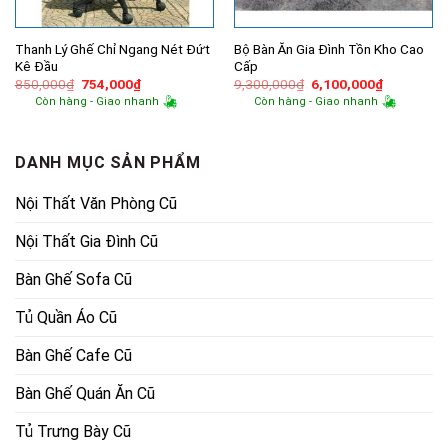
Thanh Lý Ghế Chỉ Ngang Nét Đứt
Bộ Bàn Ăn Gia Đình Tồn Kho Cao
Kê Đầu
Cấp
Giá
Giá
Giá
Giá
850,000
₫
754,000
₫
9,300,000
₫
6,100,000
₫
gốc
hiện
gốc
hiện
Còn hàng - Giao nhanh
Còn hàng - Giao nhanh
là:
tại
là:
tại
850,000₫.
là:
9,300,000₫.
là:
754,000₫.
6,100,000
DANH MỤC SẢN PHẨM
Nội Thất Văn Phòng Cũ
Nội Thất Gia Đình Cũ
Bàn Ghế Sofa Cũ
Tủ Quần Áo Cũ
Bàn Ghế Cafe Cũ
Bàn Ghế Quán Ăn Cũ
Tủ Trưng Bày Cũ