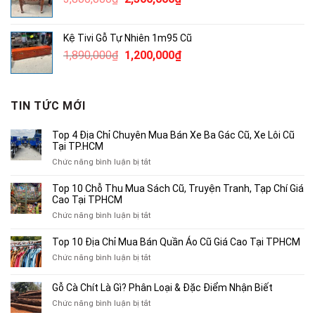
250,000₫.
gốc
hiện
là:
tại
Kệ Tivi Gỗ Tự Nhiên 1m95 Cũ
3,800,000₫.
là:
Giá
Giá
1,890,000
₫
1,200,000
₫
2,500,000₫.
gốc
hiện
là:
tại
1,890,000₫.
là:
TIN TỨC MỚI
1,200,000₫.
Top 4 Địa Chỉ Chuyên Mua Bán Xe Ba Gác Cũ, Xe Lôi Cũ
Tại TP.HCM
ở
Chức năng bình luận bị tắt
Top
4
Top 10 Chỗ Thu Mua Sách Cũ, Truyện Tranh, Tạp Chí Giá
Địa
Cao Tại TPHCM
Chỉ
ở
Chức năng bình luận bị tắt
Chuyên
Top
Mua
10
Top 10 Địa Chỉ Mua Bán Quần Áo Cũ Giá Cao Tại TPHCM
Bán
Chỗ
Xe
ở
Chức năng bình luận bị tắt
Thu
Ba
Top
Mua
Gác
10
Gỗ Cà Chít Là Gì? Phân Loại & Đặc Điểm Nhận Biết
Sách
Cũ,
Địa
Cũ,
ở
Chức năng bình luận bị tắt
Xe
Chỉ
Truyện
Gỗ