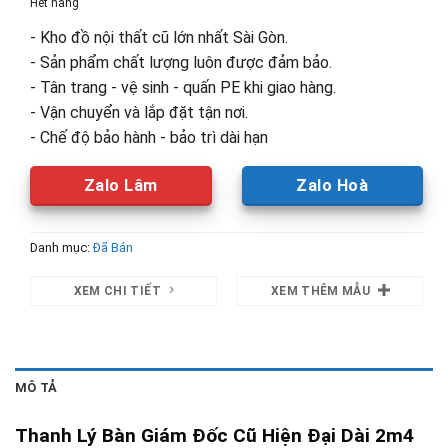
Hết hàng
3,460,000₫.
là:
- Kho đồ nội thất cũ lớn nhất Sài Gòn.
2,500,00
- Sản phẩm chất lượng luôn được đảm bảo.
- Tân trang - vệ sinh - quấn PE khi giao hàng.
- Vận chuyển và lắp đặt tận nơi.
- Chế độ bảo hành - bảo trì dài hạn
Zalo Lâm
Zalo Hoà
Danh mục:
Đã Bán
XEM CHI TIẾT
XEM THÊM MẪU
MÔ TẢ
Thanh Lý Bàn Giám Đốc Cũ Hiện Đại Dài 2m4