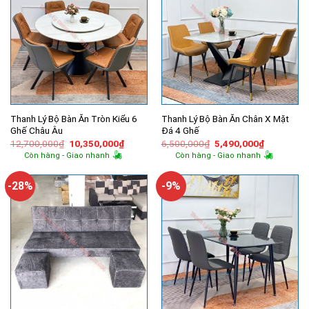
Thanh Lý Bộ Bàn Ăn Tròn Kiểu 6
Thanh Lý Bộ Bàn Ăn Chân X Mặt
Ghế Châu Âu
Đá 4 Ghế
Giá
Giá
Giá
Giá
12,700,000
₫
10,350,000
₫
6,500,000
₫
5,490,000
₫
gốc
hiện
gốc
hiện
Còn hàng - Giao nhanh
Còn hàng - Giao nhanh
là:
tại
là:
tại
12,700,000₫.
là:
6,500,000₫.
là:
10,350,000₫.
5,490,000
-28%
-9%