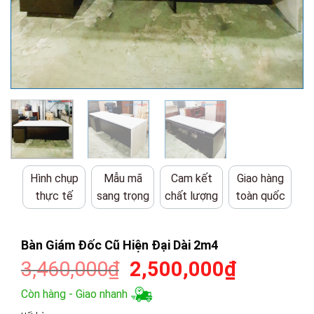
Hình chụp
Mẫu mã
Cam kết
Giao hàng
thực tế
sang trọng
chất lượng
toàn quốc
Bàn Giám Đốc Cũ Hiện Đại Dài 2m4
Giá
Giá
3,460,000
₫
2,500,000
₫
gốc
hiện
Còn hàng - Giao nhanh
là:
tại