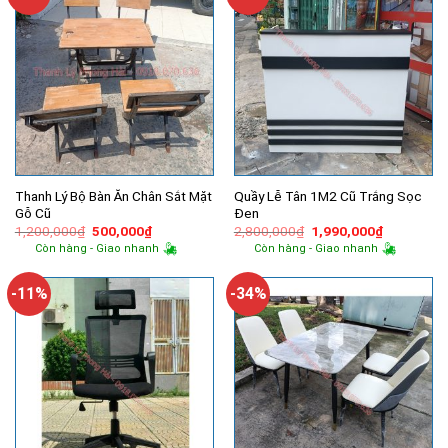
Thanh Lý Bộ Bàn Ăn Chân Sắt Mặt
Quầy Lễ Tân 1M2 Cũ Trắng Sọc
Gỗ Cũ
Đen
Giá
Giá
Giá
Giá
1,200,000
₫
500,000
₫
2,800,000
₫
1,990,000
₫
gốc
hiện
gốc
hiện
Còn hàng - Giao nhanh
Còn hàng - Giao nhanh
là:
tại
là:
tại
1,200,000₫.
là:
2,800,000₫.
là:
500,000₫.
1,990,000
-11%
-34%