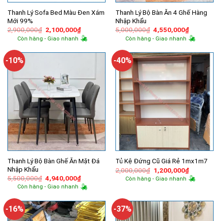
Thanh Lý Sofa Bed Màu Đen Xám
Thanh Lý Bộ Bàn Ăn 4 Ghế Hàng
Mới 99%
Nhập Khẩu
Giá
Giá
Giá
Giá
2,900,000
₫
2,100,000
₫
5,000,000
₫
4,550,000
₫
gốc
hiện
gốc
hiện
Còn hàng - Giao nhanh
Còn hàng - Giao nhanh
là:
tại
là:
tại
2,900,000₫.
là:
5,000,000₫.
là:
2,100,000₫.
4,550,000
-10%
-40%
Thanh Lý Bộ Bàn Ghế Ăn Mặt Đá
Tủ Kệ Đứng Cũ Giá Rẻ 1mx1m7
Nhập Khẩu
Giá
Giá
2,000,000
₫
1,200,000
₫
gốc
hiện
Giá
Giá
5,500,000
₫
4,940,000
₫
Còn hàng - Giao nhanh
là:
tại
gốc
hiện
Còn hàng - Giao nhanh
2,000,000₫.
là:
là:
tại
1,200,000
5,500,000₫.
là:
4,940,000₫.
-16%
-37%