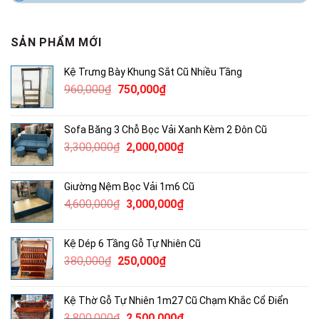
SẢN PHẨM MỚI
Kệ Trưng Bày Khung Sắt Cũ Nhiều Tầng
Giá
Giá
960,000
₫
750,000
₫
gốc
hiện
là:
tại
Sofa Băng 3 Chỗ Bọc Vải Xanh Kèm 2 Đôn Cũ
960,000₫.
là:
Giá
Giá
3,300,000
₫
2,000,000
₫
750,000₫.
gốc
hiện
là:
tại
Giường Nệm Bọc Vải 1m6 Cũ
3,300,000₫.
là:
Giá
Giá
4,600,000
₫
3,000,000
₫
2,000,000₫.
gốc
hiện
là:
tại
Kệ Dép 6 Tầng Gỗ Tự Nhiên Cũ
4,600,000₫.
là:
Giá
Giá
380,000
₫
250,000
₫
3,000,000₫.
gốc
hiện
là:
tại
Kệ Thờ Gỗ Tự Nhiên 1m27 Cũ Chạm Khắc Cổ Điển
380,000₫.
là:
Giá
Giá
3,800,000
₫
2,500,000
₫