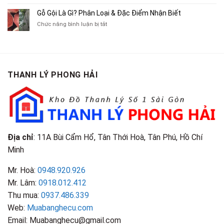
Lôi
Mua
Tranh,
Cà
Cũ
Bán
Gỗ Gội Là Gì? Phân Loại & Đặc Điểm Nhận Biết
Tạp
Chít
Tại
Quần
Chí
ở
Chức năng bình luận bị tắt
Là
TP.HCM
Áo
Giá
Gỗ
Gì?
Cũ
Cao
Gội
Phân
Giá
Tại
Là
Loại
Cao
TPHCM
Gì?
&
Tại
Phân
Đặc
TPHCM
THANH LÝ PHONG HẢI
Loại
Điểm
&
Nhận
Đặc
Biết
Điểm
Nhận
Biết
Địa chỉ
: 11A Bùi Cẩm Hổ, Tân Thới Hoà, Tân Phú, Hồ Chí
Minh
Mr. Hoà:
0948.920.926
Mr. Lâm:
0918.012.412
Thu mua:
0937.486.339
Web:
Muabanghecu.com
Email: Muabanghecu@gmail.com