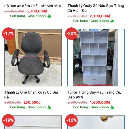
Thanh Lý Quầy Gỗ Nâu Sọc Trắng
Bộ Bàn Ăn Kèm Ghế Loft Mới 99%
Cũ Hiện Đại
Giá
Giá
9,500,000
₫
5,700,000
₫
gốc
hiện
Giá
Giá
2,700,000
₫
2,100,000
₫
Còn hàng - Giao nhanh
là:
tại
gốc
hiện
Còn hàng - Giao nhanh
9,500,000₫.
là:
là:
tại
5,700,000₫.
2,700,000₫.
là:
2,100,000
-17%
-20%
Thanh Lý Ghế Chân Xoay Cũ Giá
Tủ Kệ Trưng Bày Màu Trắng Cũ,
Rẻ
Đẹp 99%
Giá
Giá
Giá
Giá
300,000
₫
250,000
₫
2,000,000
₫
1,600,000
₫
gốc
hiện
gốc
hiện
Còn hàng - Giao nhanh
Còn hàng - Giao nhanh
là:
tại
là:
tại
300,000₫.
là:
2,000,000₫.
là:
250,000₫.
1,600,000
-19%
-16%