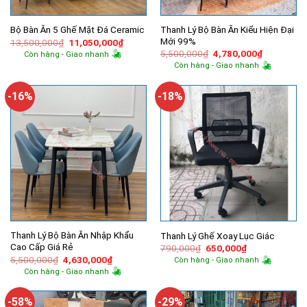
Thanh Lý Bộ Bàn Ăn Kiểu Hiện Đại
Bộ Bàn Ăn 5 Ghế Mặt Đá Ceramic
Mới 99%
Giá
Giá
13,500,000
₫
11,050,000
₫
gốc
hiện
Giá
Giá
5,500,000
₫
4,780,000
₫
Còn hàng - Giao nhanh
là:
tại
gốc
hiện
Còn hàng - Giao nhanh
13,500,000₫.
là:
là:
tại
11,050,000₫.
5,500,000₫.
là:
4,780,000
-16%
-18%
Thanh Lý Bộ Bàn Ăn Nhập Khẩu
Thanh Lý Ghế Xoay Lục Giác
Cao Cấp Giá Rẻ
Giá
Giá
790,000
₫
650,000
₫
gốc
hiện
Giá
Giá
5,500,000
₫
4,630,000
₫
Còn hàng - Giao nhanh
là:
tại
gốc
hiện
Còn hàng - Giao nhanh
790,000₫.
là:
là:
tại
650,000₫.
5,500,000₫.
là:
4,630,000₫.
-58%
-29%