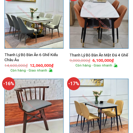
Thanh Lý Bộ Bàn Ăn 6 Ghế Kiểu
Thanh Lý Bộ Bàn Ăn Mặt Đá 4 Ghế
Châu Âu
Giá
Giá
9,000,000
₫
6,100,000
₫
gốc
hiện
Giá
Giá
14,600,000
₫
12,060,000
₫
Còn hàng - Giao nhanh
là:
tại
gốc
hiện
Còn hàng - Giao nhanh
9,000,000₫.
là:
là:
tại
6,100,000
14,600,000₫.
là:
12,060,000₫.
-16%
-17%