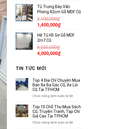
gốc
hiện
Tủ Trưng Bày Văn
là:
tại
Phòng 82cm Gỗ MDF Cũ
7,500,000₫.
là:
2,100,000
₫
5,000,000₫.
Giá
Giá
1,400,000
₫
gốc
hiện
Hệ Tủ Hồ Sơ Gỗ MDF
là:
tại
2m7 Cũ
2,100,000₫.
là:
6,530,000
₫
1,400,000₫.
Giá
Giá
4,000,000
₫
gốc
hiện
là:
tại
TIN TỨC MỚI
6,530,000₫.
là:
4,000,000₫.
Top 4 Địa Chỉ Chuyên Mua
Bán Xe Ba Gác Cũ, Xe Lôi
Cũ Tại TP.HCM
ở
Chức năng bình luận bị tắt
Top
4
Top 10 Chỗ Thu Mua Sách
Địa
Cũ, Truyện Tranh, Tạp Chí
Chỉ
Giá Cao Tại TPHCM
Chuyên
ở
Chức năng bình luận bị tắt
Mua
Top