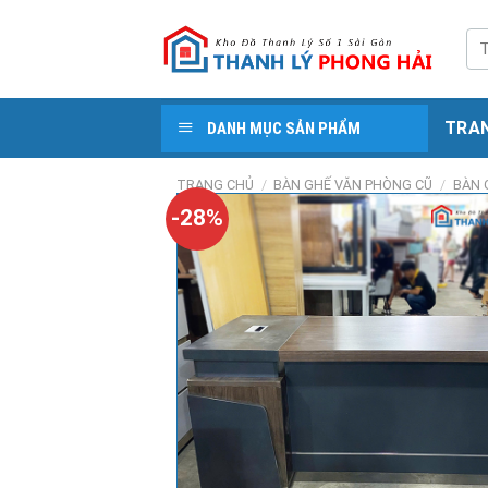
Skip
to
Tì
kiế
content
TRA
DANH MỤC SẢN PHẨM
TRANG CHỦ
/
BÀN GHẾ VĂN PHÒNG CŨ
/
BÀN 
-28%