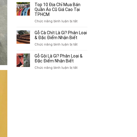
Bán
10
Top 10 Địa Chỉ Mua Bán
Xe
Chỗ
Quần Áo Cũ Giá Cao Tại
Ba
Thu
TPHCM
Gác
Mua
ở
Chức năng bình luận bị tắt
Cũ,
Sách
Top
Xe
Cũ,
10
Gỗ Cà Chít Là Gì? Phân Loại
Lôi
Truyện
Địa
& Đặc Điểm Nhận Biết
Cũ
Tranh,
Chỉ
Tại
ở
Chức năng bình luận bị tắt
Tạp
Mua
TP.HCM
Gỗ
Chí
Bán
Cà
Giá
Gỗ Gội Là Gì? Phân Loại &
Quần
Chít
Đặc Điểm Nhận Biết
Cao
Áo
Là
Tại
ở
Chức năng bình luận bị tắt
Cũ
Gì?
TPHCM
Gỗ
Giá
Phân
Gội
Cao
Loại
Là
Tại
&
Gì?
TPHCM
Đặc
Phân
Điểm
Loại
Nhận
&
Biết
Đặc
Điểm
Nhận
Biết