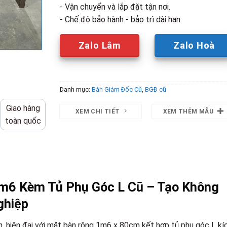
- Vận chuyển và lắp đặt tận nơi.
- Chế độ bảo hành - bảo trì dài hạn
Zalo Lâm
Zalo Hoà
Danh mục:
Bàn Giám Đốc Cũ
,
BGĐ cũ
Giao hàng
XEM CHI TIẾT
XEM THÊM MẪU
toàn quốc
m6 Kèm Tủ Phụ Góc L Cũ – Tạo Không
ghiệp
n, hiện đại với mặt bàn rộng 1m6 x 80cm kết hợp tủ phụ góc L kí