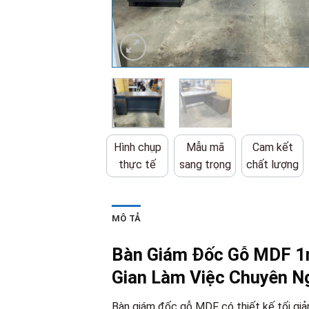
Hình chụp
Mẫu mã
Cam kết
thực tế
sang trọng
chất lượng
MÔ TẢ
Bàn Giám Đốc Gỗ MDF 1
Gian Làm Việc Chuyên N
Bàn giám đốc gỗ MDF có thiết kế tối giả