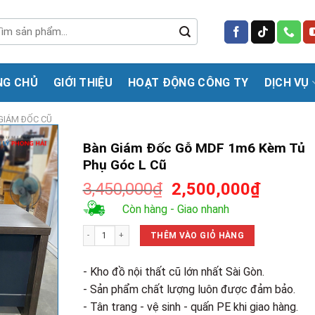
m
m:
NG CHỦ
GIỚI THIỆU
HOẠT ĐỘNG CÔNG TY
DỊCH VỤ
GIÁM ĐỐC CŨ
Bàn Giám Đốc Gỗ MDF 1m6 Kèm Tủ
Phụ Góc L Cũ
Giá
Giá
3,450,000
₫
2,500,000
₫
gốc
hiện
Còn hàng - Giao nhanh
là:
tại
Bàn Giám Đốc Gỗ MDF 1m6 Kèm Tủ Phụ Góc L Cũ số lượng
3,450,000₫.
là:
THÊM VÀO GIỎ HÀNG
2,500,0
- Kho đồ nội thất cũ lớn nhất Sài Gòn.
- Sản phẩm chất lượng luôn được đảm bảo.
- Tân trang - vệ sinh - quấn PE khi giao hàng.