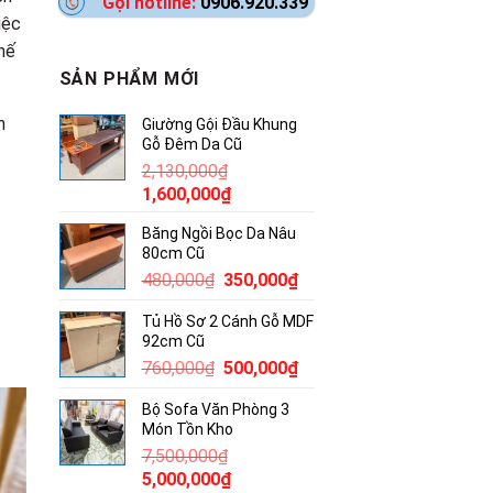
Gọi hotline:
0906.920.339
iệc
hế
SẢN PHẨM MỚI
n
Giường Gội Đầu Khung
Gỗ Đêm Da Cũ
2,130,000
₫
Giá
Giá
1,600,000
₫
gốc
hiện
Băng Ngồi Bọc Da Nâu
là:
tại
80cm Cũ
2,130,000₫.
là:
Giá
Giá
480,000
₫
350,000
₫
1,600,000₫.
gốc
hiện
Tủ Hồ Sơ 2 Cánh Gỗ MDF
là:
tại
92cm Cũ
480,000₫.
là:
Giá
Giá
760,000
₫
500,000
₫
350,000₫.
gốc
hiện
Bộ Sofa Văn Phòng 3
là:
tại
Món Tồn Kho
760,000₫.
là:
7,500,000
₫
500,000₫.
Giá
Giá
5,000,000
₫