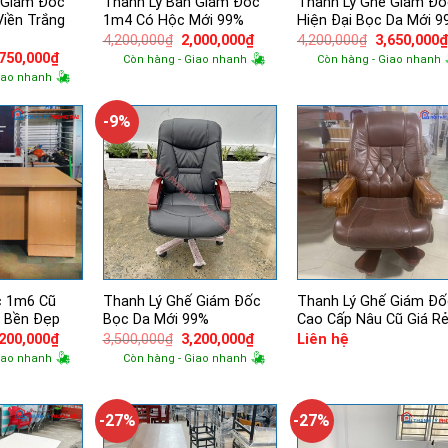
 Giám Đốc
Thanh Lý Bàn Giám Đốc
Thanh Lý Ghế Giám Đố
iền Trắng
1m4 Có Hộc Mới 99%
Hiện Đại Bọc Da Mới 9
Giá
Giá
Giá
4,200,000
₫
2,000,000
₫
4,200,000
₫
3,650,000
gốc
hiện
gốc
á
Giá
,750,000
₫
Còn hàng - Giao nhanh
Còn hàng - Giao nhanh
là:
tại
là:
ốc
hiện
iao nhanh
4,200,000₫.
là:
4,200,000₫.
tại
2,000,000₫.
000,000₫.
là:
4,750,000₫.
-9%
c 1m6 Cũ
Thanh Lý Ghế Giám Đốc
Thanh Lý Ghế Giám Đố
n Bền Đẹp
Bọc Da Mới 99%
Cao Cấp Nâu Cũ Giá R
á
Giá
Giá
Giá
,200,000
₫
3,500,000
₫
3,200,000
₫
Liên hệ
ốc
hiện
gốc
hiện
iao nhanh
Còn hàng - Giao nhanh
tại
là:
tại
750,000₫.
là:
3,500,000₫.
là:
1,200,000₫.
3,200,000₫.
-27%
-27%