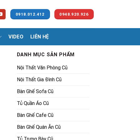
0918.012.412
0948.920.926
VIDEO
LIÊN HỆ
DANH MỤC SẢN PHẨM
Nội Thất Văn Phòng Cũ
Nội Thất Gia Đình Cũ
Bàn Ghế Sofa Cũ
Tủ Quần Áo Cũ
00₫.
Bàn Ghế Cafe Cũ
Bàn Ghế Quán Ăn Cũ
Tủ Trưng Bày Cũ