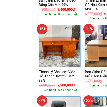
Bàn Lãnh Đạo 1m8 Đẹp
Thanh Lý Bàn
Đẳng Cấp Mới 99%
Gỗ Nâu Xám V
Mới 99%
Giá
Giá
4,300,000
₫
3,400,000
₫
gốc
hiện
Gi
6,000,000
₫
4
Còn hàng - Giao nhanh
là:
tại
g
Còn hàng - G
4,300,000₫.
là:
là:
3,400,000₫.
6,
-15%
-31%
Thanh Lý Bàn Làm Việc
Bàn Giám Đố
Gỗ Thông 1M2x60 Mới
Kiểu Đơn Giả
99%
Gi
1,750,000
₫
1
g
Giá
Giá
2,600,000
₫
2,200,000
₫
Còn hàng - G
là:
gốc
hiện
Còn hàng - Giao nhanh
1,
là:
tại
2,600,000₫.
là:
2,200,000₫.
-7%
-65%