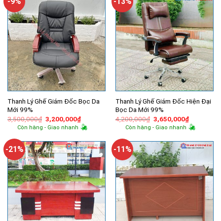
-9%
-13%
Thanh Lý Ghế Giám Đốc Bọc Da
Thanh Lý Ghế Giám Đốc Hiện Đại
Mới 99%
Bọc Da Mới 99%
Giá
Giá
Giá
Giá
3,500,000
₫
3,200,000
₫
4,200,000
₫
3,650,000
₫
gốc
hiện
gốc
hiện
Còn hàng - Giao nhanh
Còn hàng - Giao nhanh
là:
tại
là:
tại
3,500,000₫.
là:
4,200,000₫.
là:
3,200,000₫.
3,650,000
-21%
-11%