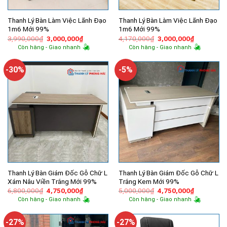
Thanh Lý Bàn Làm Việc Lãnh Đạo
Thanh Lý Bàn Làm Việc Lãnh Đạo
1m6 Mới 99%
1m6 Mới 99%
Giá
Giá
Giá
Giá
3,990,000
₫
3,000,000
₫
4,170,000
₫
3,000,000
₫
gốc
hiện
gốc
hiện
Còn hàng - Giao nhanh
Còn hàng - Giao nhanh
là:
tại
là:
tại
3,990,000₫.
là:
4,170,000₫.
là:
3,000,000₫.
3,000,000
-30%
-5%
Thanh Lý Bàn Giám Đốc Gỗ Chữ L
Thanh Lý Bàn Giám Đốc Gỗ Chữ L
Xám Nâu Viền Trắng Mới 99%
Trắng Kem Mới 99%
Giá
Giá
Giá
Giá
6,800,000
₫
4,750,000
₫
5,000,000
₫
4,750,000
₫
gốc
hiện
gốc
hiện
Còn hàng - Giao nhanh
Còn hàng - Giao nhanh
là:
tại
là:
tại
6,800,000₫.
là:
5,000,000₫.
là:
4,750,000₫.
4,750,000
-27%
-27%