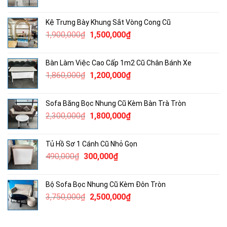
gốc
hiện
là:
tại
Kệ Trưng Bày Khung Sắt Vòng Cong Cũ
680,000₫.
là:
Giá
Giá
1,900,000
₫
1,500,000
₫
400,000₫.
gốc
hiện
là:
tại
Bàn Làm Việc Cao Cấp 1m2 Cũ Chân Bánh Xe
1,900,000₫.
là:
Giá
Giá
1,860,000
₫
1,200,000
₫
1,500,000₫.
gốc
hiện
là:
tại
Sofa Băng Bọc Nhung Cũ Kèm Bàn Trà Tròn
1,860,000₫.
là:
Giá
Giá
2,300,000
₫
1,800,000
₫
1,200,000₫.
gốc
hiện
là:
tại
Tủ Hồ Sơ 1 Cánh Cũ Nhỏ Gọn
2,300,000₫.
là:
Giá
Giá
490,000
₫
300,000
₫
1,800,000₫.
gốc
hiện
là:
tại
Bộ Sofa Bọc Nhung Cũ Kèm Đôn Tròn
490,000₫.
là:
Giá
Giá
3,750,000
₫
2,500,000
₫
300,000₫.
gốc
hiện
là:
tại