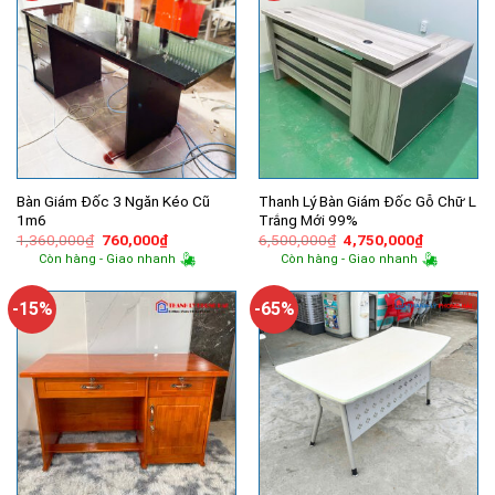
Bàn Giám Đốc 3 Ngăn Kéo Cũ
Thanh Lý Bàn Giám Đốc Gỗ Chữ L
1m6
Trắng Mới 99%
Giá
Giá
Giá
Giá
1,360,000
₫
760,000
₫
6,500,000
₫
4,750,000
₫
gốc
hiện
gốc
hiện
Còn hàng - Giao nhanh
Còn hàng - Giao nhanh
là:
tại
là:
tại
1,360,000₫.
là:
6,500,000₫.
là:
760,000₫.
4,750,000
-15%
-65%