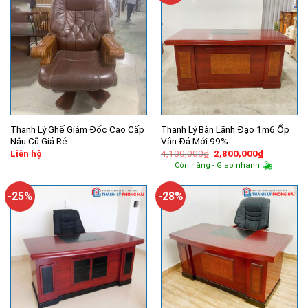
Thanh Lý Ghế Giám Đốc Cao Cấp
Thanh Lý Bàn Lãnh Đạo 1m6 Ốp
Nâu Cũ Giá Rẻ
Vân Đá Mới 99%
Giá
Giá
Liên hệ
4,100,000
₫
2,800,000
₫
gốc
hiện
Còn hàng - Giao nhanh
là:
tại
4,100,000₫.
là:
2,800,000
-25%
-28%