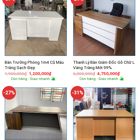
Bàn Trưởng Phòng 1m4 Cũ Màu
Thanh Lý Bàn Giám Đốc Gỗ Chữ L
Trắng Sạch Đẹp
Vàng Trắng Mới 99%
Giá
Giá
Giá
Giá
1,900,000
₫
1,200,000
₫
6,000,000
₫
4,750,000
₫
gốc
hiện
gốc
hiện
Còn hàng - Giao nhanh
Còn hàng - Giao nhanh
là:
tại
là:
tại
1,900,000₫.
là:
6,000,000₫.
là:
1,200,000₫.
4,750,000
-27%
-31%