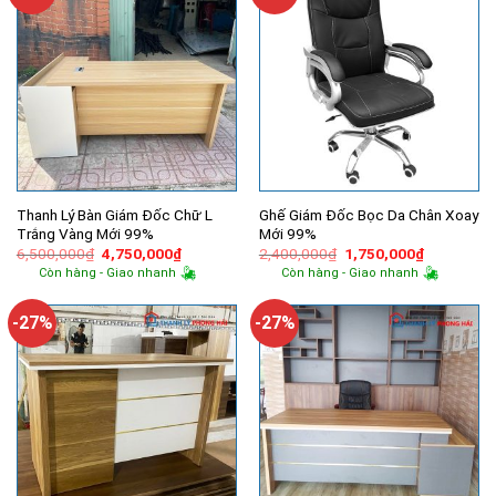
Thanh Lý Bàn Giám Đốc Chữ L
Ghế Giám Đốc Bọc Da Chân Xoay
Trắng Vàng Mới 99%
Mới 99%
Giá
Giá
Giá
Giá
6,500,000
₫
4,750,000
₫
2,400,000
₫
1,750,000
₫
gốc
hiện
gốc
hiện
Còn hàng - Giao nhanh
Còn hàng - Giao nhanh
là:
tại
là:
tại
6,500,000₫.
là:
2,400,000₫.
là:
4,750,000₫.
1,750,000
-27%
-27%