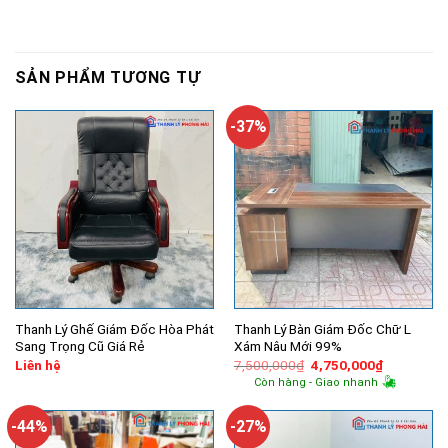
SẢN PHẨM TƯƠNG TỰ
-37%
Thanh Lý Ghế Giám Đốc Hòa Phát
Thanh Lý Bàn Giám Đốc Chữ L
Sang Trọng Cũ Giá Rẻ
Xám Nâu Mới 99%
Giá
Giá
Liên hệ
7,500,000
₫
4,750,000
₫
gốc
hiện
Còn hàng - Giao nhanh
là:
tại
7,500,000₫.
là:
4,750,000
-44%
-27%