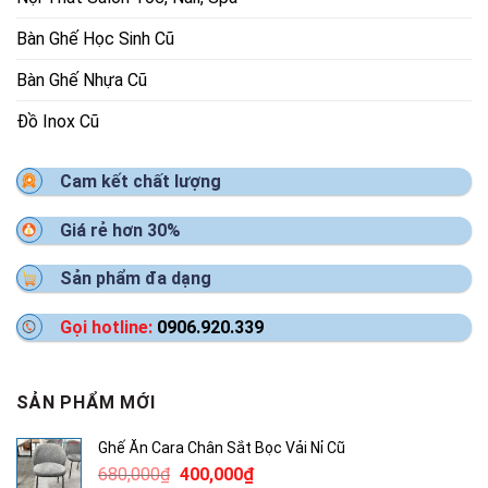
Bàn Ghế Học Sinh Cũ
Bàn Ghế Nhựa Cũ
Đồ Inox Cũ
Cam kết chất lượng
Giá rẻ hơn 30%
Sản phẩm đa dạng
Gọi hotline:
0906.920.339
SẢN PHẨM MỚI
Ghế Ăn Cara Chân Sắt Bọc Vải Nỉ Cũ
Giá
Giá
680,000
₫
400,000
₫