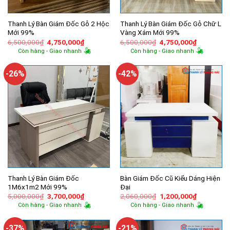
Thanh Lý Bàn Giám Đốc Gỗ 2 Hộc
Thanh Lý Bàn Giám Đốc Gỗ Chữ L
Mới 99%
Vàng Xám Mới 99%
Giá
Giá
Giá
Giá
6,500,000
₫
4,750,000
₫
6,500,000
₫
4,750,000
₫
gốc
hiện
gốc
hiện
Còn hàng - Giao nhanh
Còn hàng - Giao nhanh
là:
tại
là:
tại
6,500,000₫.
là:
6,500,000₫.
là:
4,750,000₫.
4,750,000
-26%
-42%
Thanh Lý Bàn Giám Đốc
Bàn Giám Đốc Cũ Kiểu Dáng Hiện
1M6x1m2 Mới 99%
Đại
Giá
Giá
Giá
Giá
5,000,000
₫
3,700,000
₫
2,060,000
₫
1,200,000
₫
gốc
hiện
gốc
hiện
Còn hàng - Giao nhanh
Còn hàng - Giao nhanh
là:
tại
là:
tại
5,000,000₫.
là:
2,060,000₫.
là:
3,700,000₫.
1,200,000
-37%
-21%