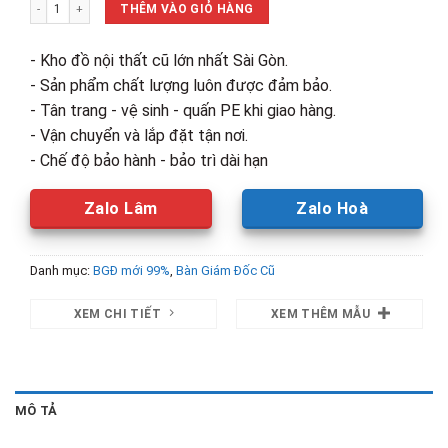
Thanh Lý Bàn Giám Đốc 1m4 Có Hộc Mới 99% số lượng
3,700,000₫.
là:
THÊM VÀO GIỎ HÀNG
2,500,00
- Kho đồ nội thất cũ lớn nhất Sài Gòn.
- Sản phẩm chất lượng luôn được đảm bảo.
- Tân trang - vệ sinh - quấn PE khi giao hàng.
- Vận chuyển và lắp đặt tận nơi.
- Chế độ bảo hành - bảo trì dài hạn
Zalo Lâm
Zalo Hoà
Danh mục:
BGĐ mới 99%
,
Bàn Giám Đốc Cũ
XEM CHI TIẾT
XEM THÊM MẪU
MÔ TẢ