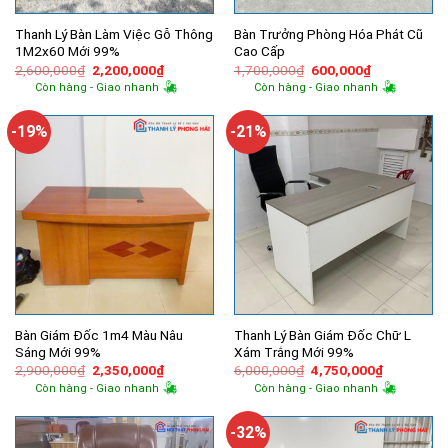
Thanh Lý Bàn Làm Việc Gỗ Thông
Bàn Trưởng Phòng Hóa Phát Cũ
1M2x60 Mới 99%
Cao Cấp
Giá
Giá
Giá
Giá
2,600,000
₫
2,200,000
₫
1,700,000
₫
600,000
₫
gốc
hiện
gốc
hiện
Còn hàng - Giao nhanh
Còn hàng - Giao nhanh
là:
tại
là:
tại
2,600,000₫.
là:
1,700,000₫.
là:
2,200,000₫.
600,000₫.
-19%
-21%
Bàn Giám Đốc 1m4 Màu Nâu
Thanh Lý Bàn Giám Đốc Chữ L
Sáng Mới 99%
Xám Trắng Mới 99%
Giá
Giá
Giá
Giá
2,900,000
₫
2,350,000
₫
6,000,000
₫
4,750,000
₫
gốc
hiện
gốc
hiện
Còn hàng - Giao nhanh
Còn hàng - Giao nhanh
là:
tại
là:
tại
2,900,000₫.
là:
6,000,000₫.
là:
2,350,000₫.
4,750,000
-32%