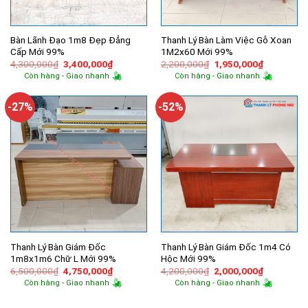
Bàn Lãnh Đạo 1m8 Đẹp Đẳng
Thanh Lý Bàn Làm Việc Gỗ Xoan
Cấp Mới 99%
1M2x60 Mới 99%
Giá
Giá
Giá
Giá
4,300,000
₫
3,400,000
₫
2,200,000
₫
1,950,000
₫
gốc
hiện
gốc
hiện
Còn hàng - Giao nhanh
Còn hàng - Giao nhanh
là:
tại
là:
tại
4,300,000₫.
là:
2,200,000₫.
là:
3,400,000₫.
1,950,000
-27%
-52%
Thanh Lý Bàn Giám Đốc
Thanh Lý Bàn Giám Đốc 1m4 Có
1m8x1m6 Chữ L Mới 99%
Hộc Mới 99%
Giá
Giá
Giá
Giá
6,500,000
₫
4,750,000
₫
4,200,000
₫
2,000,000
₫
gốc
hiện
gốc
hiện
Còn hàng - Giao nhanh
Còn hàng - Giao nhanh
là:
tại
là:
tại
6,500,000₫.
là:
4,200,000₫.
là:
4,750,000₫.
2,000,000