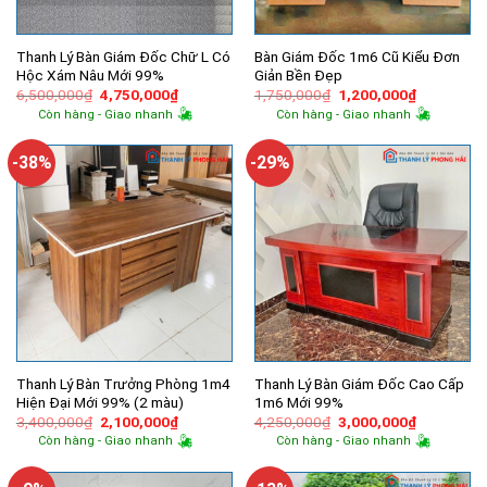
Thanh Lý Bàn Giám Đốc Chữ L Có
Bàn Giám Đốc 1m6 Cũ Kiểu Đơn
Hộc Xám Nâu Mới 99%
Giản Bền Đẹp
Giá
Giá
Giá
Giá
6,500,000
₫
4,750,000
₫
1,750,000
₫
1,200,000
₫
gốc
hiện
gốc
hiện
Còn hàng - Giao nhanh
Còn hàng - Giao nhanh
là:
tại
là:
tại
6,500,000₫.
là:
1,750,000₫.
là:
4,750,000₫.
1,200,000
-38%
-29%
Thanh Lý Bàn Trưởng Phòng 1m4
Thanh Lý Bàn Giám Đốc Cao Cấp
Hiện Đại Mới 99% (2 màu)
1m6 Mới 99%
Giá
Giá
Giá
Giá
3,400,000
₫
2,100,000
₫
4,250,000
₫
3,000,000
₫
gốc
hiện
gốc
hiện
Còn hàng - Giao nhanh
Còn hàng - Giao nhanh
là:
tại
là:
tại
3,400,000₫.
là:
4,250,000₫.
là:
2,100,000₫.
3,000,000