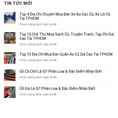
3,750,000₫.
là:
TIN TỨC MỚI
2,500,000₫.
Top 4 Địa Chỉ Chuyên Mua Bán Xe Ba Gác Cũ, Xe Lôi Cũ
Tại TP.HCM
ở
Chức năng bình luận bị tắt
Top
4
Top 10 Chỗ Thu Mua Sách Cũ, Truyện Tranh, Tạp Chí Giá
Địa
Cao Tại TPHCM
Chỉ
ở
Chức năng bình luận bị tắt
Chuyên
Top
Mua
10
Top 10 Địa Chỉ Mua Bán Quần Áo Cũ Giá Cao Tại TPHCM
Bán
Chỗ
Xe
ở
Chức năng bình luận bị tắt
Thu
Ba
Top
Mua
Gác
10
Gỗ Cà Chít Là Gì? Phân Loại & Đặc Điểm Nhận Biết
Sách
Cũ,
Địa
Cũ,
ở
Chức năng bình luận bị tắt
Xe
Chỉ
Truyện
Gỗ
Lôi
Mua
Tranh,
Cà
Cũ
Bán
Gỗ Gội Là Gì? Phân Loại & Đặc Điểm Nhận Biết
Tạp
Chít
Tại
Quần
Chí
ở
Chức năng bình luận bị tắt
Là
TP.HCM
Áo
Giá
Gỗ
Gì?
Cũ
Cao
Gội
Phân
Giá
Tại
Là
Loại
Cao
TPHCM
Gì?
&
Tại
Phân
Đặc