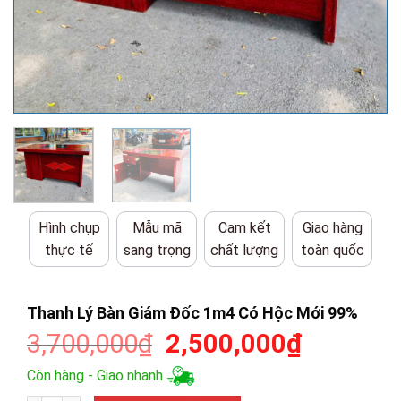
Hình chụp
Mẫu mã
Cam kết
Giao hàng
thực tế
sang trọng
chất lượng
toàn quốc
Thanh Lý Bàn Giám Đốc 1m4 Có Hộc Mới 99%
Giá
Giá
3,700,000
₫
2,500,000
₫
gốc
hiện
Còn hàng - Giao nhanh
là:
tại