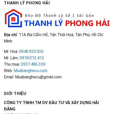
TPHCM
THANH LÝ PHONG HẢI
Loại
Điểm
&
Nhận
Đặc
Biết
Điểm
Nhận
Biết
Địa chỉ
: 11A Bùi Cẩm Hổ, Tân Thới Hoà, Tân Phú, Hồ Chí
Minh
Mr. Hoà:
0948.920.926
Mr. Lâm:
0918.012.412
Thu mua:
0937.486.339
Web:
Muabanghecu.com
Email: Muabanghecu@gmail.com
GIỚI THIỆU
CÔNG TY TNHH TM DV ĐẦU TƯ VÀ XÂY DỰNG HẢI
ĐĂNG