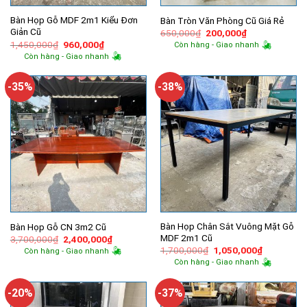
Bàn Họp Gỗ MDF 2m1 Kiểu Đơn
Bàn Tròn Văn Phòng Cũ Giá Rẻ
Giản Cũ
Giá
Giá
650,000
₫
200,000
₫
gốc
hiện
Giá
Giá
1,450,000
₫
960,000
₫
Còn hàng - Giao nhanh
là:
tại
gốc
hiện
Còn hàng - Giao nhanh
650,000₫.
là:
là:
tại
200,000₫.
1,450,000₫.
là:
960,000₫.
-35%
-38%
Bàn Họp Chân Sắt Vuông Mặt Gỗ
Bàn Họp Gỗ CN 3m2 Cũ
MDF 2m1 Cũ
Giá
Giá
3,700,000
₫
2,400,000
₫
gốc
hiện
Giá
Giá
1,700,000
₫
1,050,000
₫
Còn hàng - Giao nhanh
là:
tại
gốc
hiện
Còn hàng - Giao nhanh
3,700,000₫.
là:
là:
tại
2,400,000₫.
1,700,000₫.
là:
1,050,000
-20%
-37%