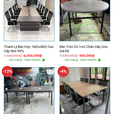
Thanh Lý Bàn Họp 1M2x4M2 Cao
Bàn Tròn Cũ 1m2 Chân Gấp Gọn
Cấp Mới 99%
Giá Rẻ
Giá
Giá
Giá
Giá
7,500,000
₫
6,000,000
₫
1,530,000
₫
960,000
₫
gốc
hiện
gốc
hiện
Còn hàng - Giao nhanh
Còn hàng - Giao nhanh
là:
tại
là:
tại
7,500,000₫.
là:
1,530,000₫.
là:
6,000,000₫.
960,000₫.
-13%
-4%