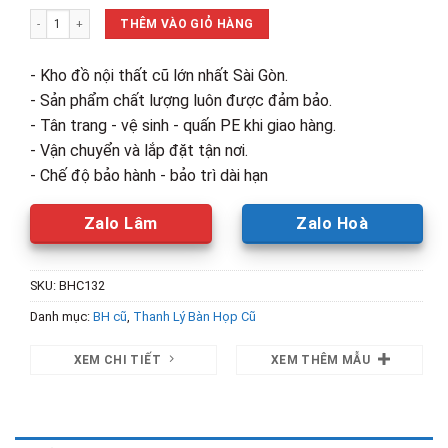
là:
tại
Bàn Họp 2m4 Khung Sắt Mặt Gỗ Cũ số lượng
1,700,000₫.
là:
THÊM VÀO GIỎ HÀNG
1,200,00
- Kho đồ nội thất cũ lớn nhất Sài Gòn.
- Sản phẩm chất lượng luôn được đảm bảo.
- Tân trang - vệ sinh - quấn PE khi giao hàng.
- Vận chuyển và lắp đặt tận nơi.
- Chế độ bảo hành - bảo trì dài hạn
Zalo Lâm
Zalo Hoà
SKU:
BHC132
Danh mục:
BH cũ
,
Thanh Lý Bàn Họp Cũ
XEM CHI TIẾT
XEM THÊM MẪU