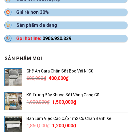
Giá rẻ hơn 30%
Sản phẩm đa dạng
Gọi hotline:
0906.920.339
SẢN PHẨM MỚI
Ghế Ăn Cara Chân Sắt Bọc Vải Nỉ Cũ
Giá
Giá
680,000
₫
400,000
₫
gốc
hiện
là:
tại
Kệ Trưng Bày Khung Sắt Vòng Cong Cũ
680,000₫.
là:
Giá
Giá
1,900,000
₫
1,500,000
₫
400,000₫.
gốc
hiện
là:
tại
Bàn Làm Việc Cao Cấp 1m2 Cũ Chân Bánh Xe
1,900,000₫.
là:
Giá
Giá
1,860,000
₫
1,200,000
₫
1,500,000₫.
gốc
hiện