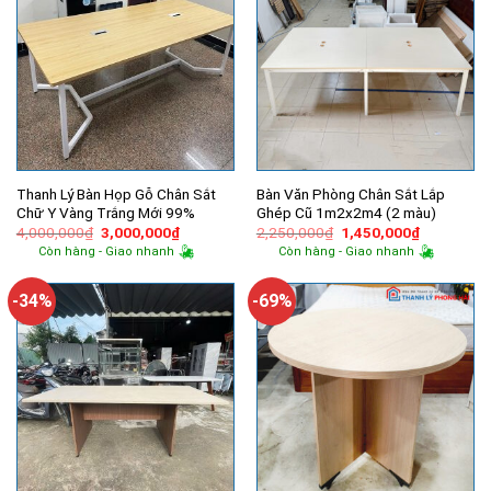
Thanh Lý Bàn Họp Gỗ Chân Sắt
Bàn Văn Phòng Chân Sắt Lắp
Chữ Y Vàng Trắng Mới 99%
Ghép Cũ 1m2x2m4 (2 màu)
Giá
Giá
Giá
Giá
4,000,000
₫
3,000,000
₫
2,250,000
₫
1,450,000
₫
gốc
hiện
gốc
hiện
Còn hàng - Giao nhanh
Còn hàng - Giao nhanh
là:
tại
là:
tại
4,000,000₫.
là:
2,250,000₫.
là:
3,000,000₫.
1,450,000
-34%
-69%