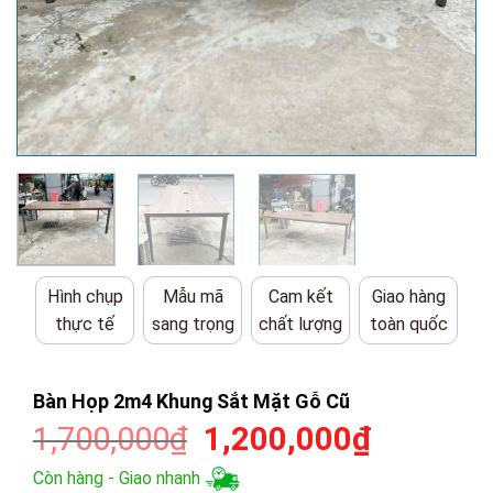
Hình chụp
Mẫu mã
Cam kết
Giao hàng
thực tế
sang trọng
chất lượng
toàn quốc
Bàn Họp 2m4 Khung Sắt Mặt Gỗ Cũ
Giá
Giá
1,700,000
₫
1,200,000
₫
gốc
hiện
Còn hàng - Giao nhanh