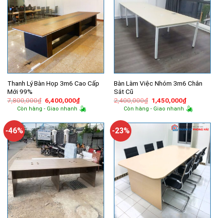
Thanh Lý Bàn Họp 3m6 Cao Cấp
Bàn Làm Việc Nhóm 3m6 Chân
Mới 99%
Sắt Cũ
Giá
Giá
Giá
Giá
7,800,000
₫
6,400,000
₫
2,400,000
₫
1,450,000
₫
gốc
hiện
gốc
hiện
Còn hàng - Giao nhanh
Còn hàng - Giao nhanh
là:
tại
là:
tại
7,800,000₫.
là:
2,400,000₫.
là:
6,400,000₫.
1,450,000
-46%
-23%