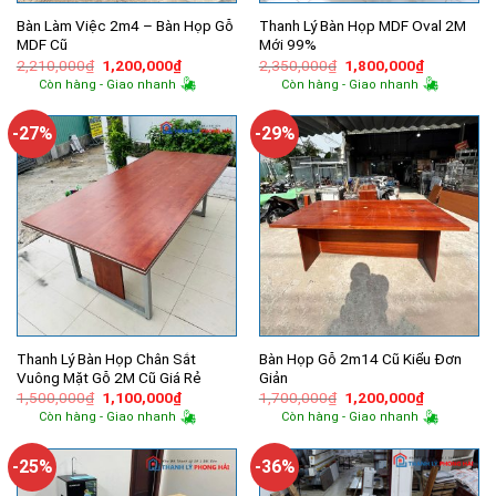
Bàn Làm Việc 2m4 – Bàn Họp Gỗ
Thanh Lý Bàn Họp MDF Oval 2M
MDF Cũ
Mới 99%
Giá
Giá
Giá
Giá
2,210,000
₫
1,200,000
₫
2,350,000
₫
1,800,000
₫
gốc
hiện
gốc
hiện
Còn hàng - Giao nhanh
Còn hàng - Giao nhanh
là:
tại
là:
tại
2,210,000₫.
là:
2,350,000₫.
là:
1,200,000₫.
1,800,000
-27%
-29%
Thanh Lý Bàn Họp Chân Sắt
Bàn Họp Gỗ 2m14 Cũ Kiểu Đơn
Vuông Mặt Gỗ 2M Cũ Giá Rẻ
Giản
Giá
Giá
Giá
Giá
1,500,000
₫
1,100,000
₫
1,700,000
₫
1,200,000
₫
gốc
hiện
gốc
hiện
Còn hàng - Giao nhanh
Còn hàng - Giao nhanh
là:
tại
là:
tại
1,500,000₫.
là:
1,700,000₫.
là:
1,100,000₫.
1,200,000
-25%
-36%