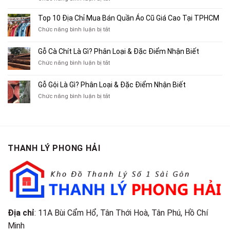
Chuyên
Top
Mua
10
Top 10 Địa Chỉ Mua Bán Quần Áo Cũ Giá Cao Tại TPHCM
Bán
Chỗ
Xe
ở
Chức năng bình luận bị tắt
Thu
Ba
Top
Mua
Gác
10
Gỗ Cà Chít Là Gì? Phân Loại & Đặc Điểm Nhận Biết
Sách
Cũ,
Địa
Cũ,
ở
Chức năng bình luận bị tắt
Xe
Chỉ
Truyện
Gỗ
Lôi
Mua
Tranh,
Cà
Cũ
Bán
Gỗ Gội Là Gì? Phân Loại & Đặc Điểm Nhận Biết
Tạp
Chít
Tại
Quần
Chí
ở
Chức năng bình luận bị tắt
Là
TP.HCM
Áo
Giá
Gỗ
Gì?
Cũ
Cao
Gội
Phân
Giá
Tại
Là
Loại
Cao
TPHCM
Gì?
&
Tại
Phân
Đặc
TPHCM
THANH LÝ PHONG HẢI
Loại
Điểm
&
Nhận
Đặc
Biết
Điểm
Nhận
Biết
Địa chỉ
: 11A Bùi Cẩm Hổ, Tân Thới Hoà, Tân Phú, Hồ Chí
Minh