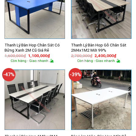
Thanh Lý Bàn Họp Chân Sắt Có
Thanh Lý Bàn Họp Gỗ Chân Sắt
Bửng Xanh 2M Cũ Giá Rẻ
2M4x1M2 Mới 99%
Giá
Giá
Giá
Giá
1,600,000
₫
1,100,000
₫
2,700,000
₫
2,400,000
₫
gốc
hiện
gốc
hiện
Còn hàng - Giao nhanh
Còn hàng - Giao nhanh
là:
tại
là:
tại
1,600,000₫.
là:
2,700,000₫.
là:
1,100,000₫.
2,400,000
-47%
-39%