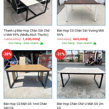
Thanh Lý Bàn Họp Chân Sắt Chữ
Bàn Họp Cũ Chân Sắt Vuông Mới
U Mới 99% (Nhiều Kích Thước)
95%
Giá
Giá
Giá
Giá
1,800,000
₫
1,400,000
₫
990,000
₫
640,000
₫
gốc
hiện
gốc
hiện
Còn hàng - Giao nhanh
Còn hàng - Giao nhanh
là:
tại
là:
tại
1,800,000₫.
là:
990,000₫.
là:
1,400,000₫.
640,000₫.
-38%
-31%
Bàn Họp Cũ Mặt Gỗ 1m4 Chân
Bàn Họp Chân Chữ U Mặt Gỗ 2m
Sắt Cũ
Cũ