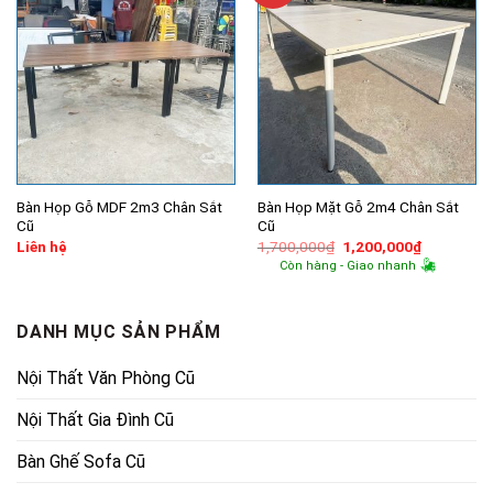
Bàn Họp Gỗ MDF 2m3 Chân Sắt
Bàn Họp Mặt Gỗ 2m4 Chân Sắt
Cũ
Cũ
Giá
Giá
Liên hệ
1,700,000
₫
1,200,000
₫
gốc
hiện
Còn hàng - Giao nhanh
là:
tại
1,700,000₫.
là:
1,200,000
DANH MỤC SẢN PHẨM
Nội Thất Văn Phòng Cũ
Nội Thất Gia Đình Cũ
Bàn Ghế Sofa Cũ