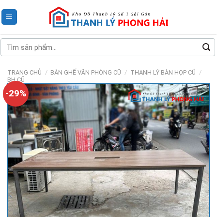
Skip
to
content
Tìm
kiếm:
TRANG CHỦ
/
BÀN GHẾ VĂN PHÒNG CŨ
/
THANH LÝ BÀN HỌP CŨ
/
BH CŨ
-29%