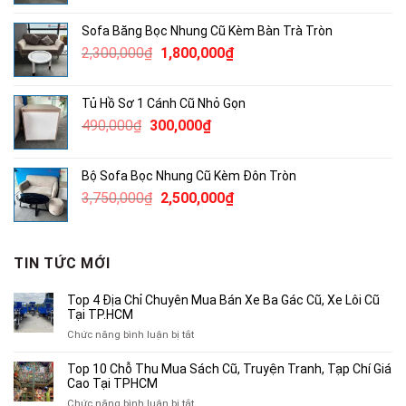
là:
tại
Sofa Băng Bọc Nhung Cũ Kèm Bàn Trà Tròn
1,860,000₫.
là:
Giá
Giá
2,300,000
₫
1,800,000
₫
1,200,000₫.
gốc
hiện
là:
tại
Tủ Hồ Sơ 1 Cánh Cũ Nhỏ Gọn
2,300,000₫.
là:
Giá
Giá
490,000
₫
300,000
₫
1,800,000₫.
gốc
hiện
là:
tại
Bộ Sofa Bọc Nhung Cũ Kèm Đôn Tròn
490,000₫.
là:
Giá
Giá
3,750,000
₫
2,500,000
₫
300,000₫.
gốc
hiện
là:
tại
3,750,000₫.
là:
TIN TỨC MỚI
2,500,000₫.
Top 4 Địa Chỉ Chuyên Mua Bán Xe Ba Gác Cũ, Xe Lôi Cũ
Tại TP.HCM
ở
Chức năng bình luận bị tắt
Top
4
Top 10 Chỗ Thu Mua Sách Cũ, Truyện Tranh, Tạp Chí Giá
Địa
Cao Tại TPHCM
Chỉ
ở
Chức năng bình luận bị tắt