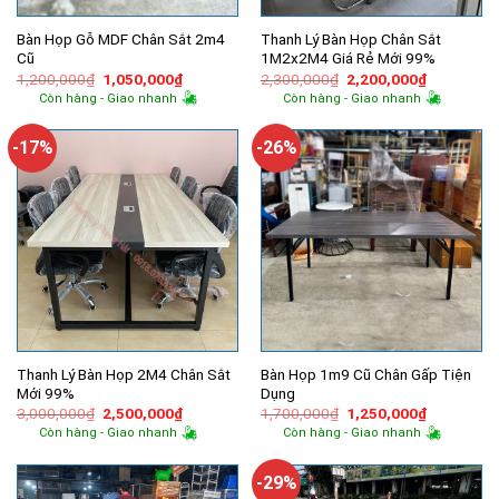
Bàn Họp Gỗ MDF Chân Sắt 2m4
Thanh Lý Bàn Họp Chân Sắt
Cũ
1M2x2M4 Giá Rẻ Mới 99%
Giá
Giá
Giá
Giá
1,200,000
₫
1,050,000
₫
2,300,000
₫
2,200,000
₫
gốc
hiện
gốc
hiện
Còn hàng - Giao nhanh
Còn hàng - Giao nhanh
là:
tại
là:
tại
1,200,000₫.
là:
2,300,000₫.
là:
1,050,000₫.
2,200,000
-17%
-26%
Thanh Lý Bàn Họp 2M4 Chân Sắt
Bàn Họp 1m9 Cũ Chân Gấp Tiện
Mới 99%
Dụng
Giá
Giá
Giá
Giá
3,000,000
₫
2,500,000
₫
1,700,000
₫
1,250,000
₫
gốc
hiện
gốc
hiện
Còn hàng - Giao nhanh
Còn hàng - Giao nhanh
là:
tại
là:
tại
3,000,000₫.
là:
1,700,000₫.
là:
2,500,000₫.
1,250,000
-29%