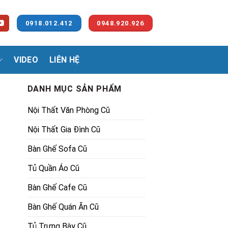
0918.012.412
0948.920.926
VIDEO
LIÊN HỆ
DANH MỤC SẢN PHẨM
Nội Thất Văn Phòng Cũ
Nội Thất Gia Đình Cũ
Bàn Ghế Sofa Cũ
Tủ Quần Áo Cũ
00₫.
Bàn Ghế Cafe Cũ
Bàn Ghế Quán Ăn Cũ
Tủ Trưng Bày Cũ