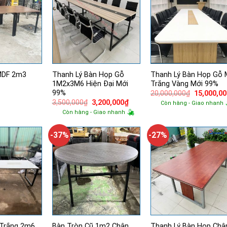
MDF 2m3
Thanh Lý Bàn Họp Gỗ
Thanh Lý Bàn Họp Gỗ
1M2x3M6 Hiện Đại Mới
Trắng Vàng Mới 99%
99%
Giá
20,000,000
₫
15,000,0
gốc
Giá
Giá
3,500,000
₫
3,200,000
₫
Còn hàng - Giao nhanh
là:
gốc
hiện
Còn hàng - Giao nhanh
20,000,00
là:
tại
3,500,000₫.
là:
3,200,000₫.
-37%
-27%
 Trắng 2m6
Bàn Tròn Cũ 1m2 Chân
Thanh Lý Bàn Họp Châ