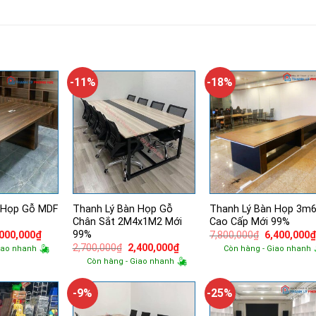
-11%
-18%
 Họp Gỗ MDF
Thanh Lý Bàn Họp Gỗ
Thanh Lý Bàn Họp 3m
Chân Sắt 2M4x1M2 Mới
Cao Cấp Mới 99%
99%
á
Giá
Giá
,000,000
₫
7,800,000
₫
6,400,000
ốc
hiện
gốc
Giá
Giá
2,700,000
₫
2,400,000
₫
iao nhanh
Còn hàng - Giao nhanh
tại
là:
gốc
hiện
Còn hàng - Giao nhanh
000,000₫.
là:
7,800,000₫.
là:
tại
4,000,000₫.
2,700,000₫.
là:
2,400,000₫.
-9%
-25%