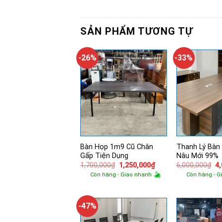
SẢN PHẨM TƯƠNG TỰ
-26%
-33%
Bàn Họp 1m9 Cũ Chân
Thanh Lý Bàn
Gấp Tiện Dụng
Nâu Mới 99%
Giá
Giá
Gi
1,700,000
₫
1,250,000
₫
6,000,000
₫
4
gốc
hiện
g
Còn hàng - Giao nhanh
Còn hàng - G
là:
tại
là:
1,700,000₫.
là:
6,
1,250,000₫.
-47%