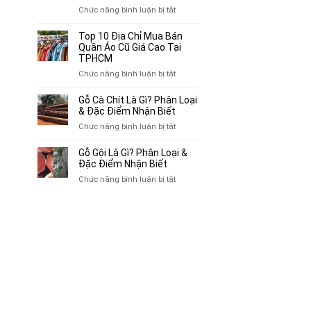
Chuyên
ở
Chức năng bình luận bị tắt
Mua
Top
Bán
10
Top 10 Địa Chỉ Mua Bán
Xe
Chỗ
Quần Áo Cũ Giá Cao Tại
Ba
Thu
TPHCM
Gác
Mua
ở
Chức năng bình luận bị tắt
Cũ,
Sách
Top
Xe
Cũ,
10
Gỗ Cà Chít Là Gì? Phân Loại
Lôi
Truyện
Địa
& Đặc Điểm Nhận Biết
Cũ
Tranh,
Chỉ
Tại
ở
Chức năng bình luận bị tắt
Tạp
Mua
TP.HCM
Gỗ
Chí
Bán
Cà
Giá
Gỗ Gội Là Gì? Phân Loại &
Quần
Chít
Đặc Điểm Nhận Biết
Cao
Áo
Là
Tại
ở
Chức năng bình luận bị tắt
Cũ
Gì?
TPHCM
Gỗ
Giá
Phân
Gội
Cao
Loại
Là
Tại
&
Gì?
TPHCM
Đặc
Phân
Điểm
Loại
Nhận
&
Biết
Đặc
Điểm
Nhận
Biết