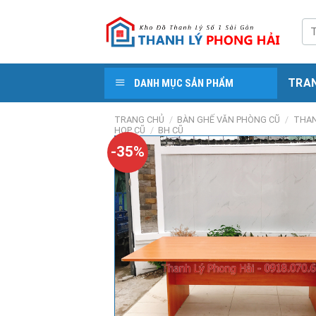
Skip
to
Tì
kiế
content
TRA
DANH MỤC SẢN PHẨM
TRANG CHỦ
/
BÀN GHẾ VĂN PHÒNG CŨ
/
THAN
HỌP CŨ
/
BH CŨ
-35%