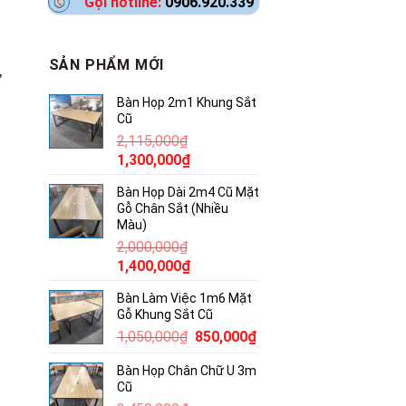
Gọi hotline:
0906.920.339
SẢN PHẨM MỚI
ư
Bàn Họp 2m1 Khung Sắt
Cũ
2,115,000
₫
Giá
Giá
1,300,000
₫
gốc
hiện
Bàn Họp Dài 2m4 Cũ Mặt
là:
tại
Gỗ Chân Sắt (Nhiều
2,115,000₫.
là:
Màu)
1,300,000₫.
2,000,000
₫
Giá
Giá
1,400,000
₫
gốc
hiện
Bàn Làm Việc 1m6 Mặt
là:
tại
Gỗ Khung Sắt Cũ
2,000,000₫.
là:
Giá
Giá
1,050,000
₫
850,000
₫
1,400,000₫.
gốc
hiện
Bàn Họp Chân Chữ U 3m
là:
tại
Cũ
1,050,000₫.
là: