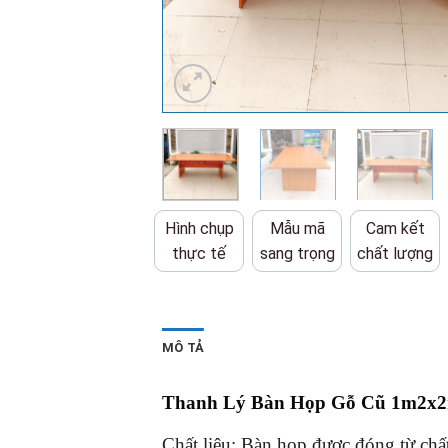
Hình chụp
Mẫu mã
Cam kết
thực tế
sang trọng
chất lượng
MÔ TẢ
Thanh Lý Bàn Họp Gỗ Cũ 1m2x
Chất liệu: Bàn họp được đóng từ chấ