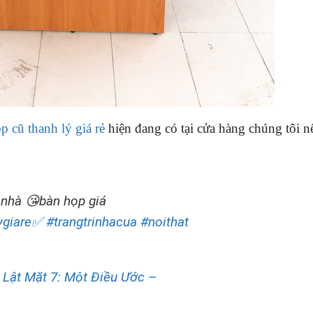
p cũ thanh lý giá rẻ
hiện đang có tại cửa hàng chúng tôi n
 nhà 😘bàn họp giá
ygiare✅
#trangtrinhacua
#noithat
Lật Mặt 7: Một Điều Ước –