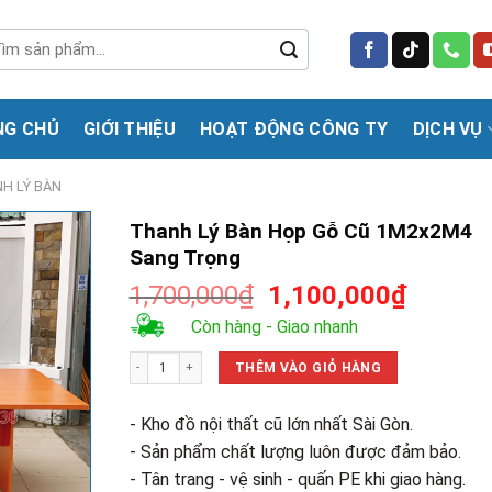
m
m:
NG CHỦ
GIỚI THIỆU
HOẠT ĐỘNG CÔNG TY
DỊCH VỤ
H LÝ BÀN
Thanh Lý Bàn Họp Gỗ Cũ 1M2x2M4
Sang Trọng
Giá
Giá
1,700,000
₫
1,100,000
₫
gốc
hiện
Còn hàng - Giao nhanh
là:
tại
Thanh Lý Bàn Họp Gỗ Cũ 1M2x2M4 Sang Trọng số lượng
1,700,000₫.
là:
THÊM VÀO GIỎ HÀNG
1,100,0
- Kho đồ nội thất cũ lớn nhất Sài Gòn.
- Sản phẩm chất lượng luôn được đảm bảo.
- Tân trang - vệ sinh - quấn PE khi giao hàng.