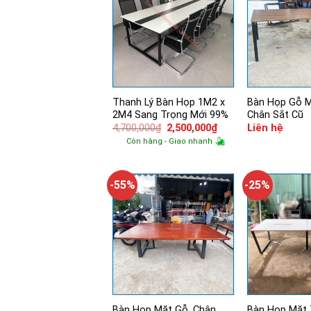
Thanh Lý Bàn Họp 1M2 x
Bàn Họp Gỗ 
2M4 Sang Trọng Mới 99%
Chân Sắt Cũ
Giá
Giá
4,700,000
₫
2,500,000
₫
Liên hệ
gốc
hiện
Còn hàng - Giao nhanh
là:
tại
4,700,000₫.
là:
2,500,000₫.
-55%
-25%
Bàn Họp Mặt Gỗ, Chân
Bàn Họp Mặt