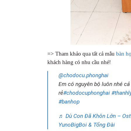
=> Tham khảo qua tất cả mẫu
bàn họ
khách hàng có nhu cầu nhé!
@chodocu.phonghai
Em có nguyên bộ luôn nhé cả
rẻ
#chodocuphonghai
#thanhl
#banhop
♬ Dù Con Đã Khôn Lớn – Ost 
YunoBigBoi & Tổng Đài