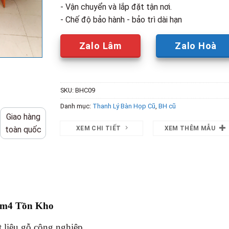
- Vận chuyển và lắp đặt tận nơi.
- Chế độ bảo hành - bảo trì dài hạn
Zalo Lâm
Zalo Hoà
SKU:
BHC09
Danh mục:
Thanh Lý Bàn Họp Cũ
,
BH cũ
Giao hàng
XEM CHI TIẾT
XEM THÊM MẪU
toàn quốc
2m4 Tồn Kho
t liệu gỗ công nghiệp