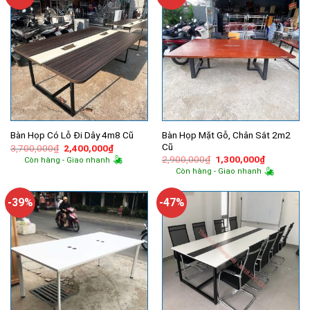
Bàn Họp Mặt Gỗ, Chân Sắt 2m2
Bàn Họp Có Lỗ Đi Dây 4m8 Cũ
Cũ
Giá
Giá
3,700,000
₫
2,400,000
₫
gốc
hiện
Giá
Giá
2,900,000
₫
1,300,000
₫
Còn hàng - Giao nhanh
là:
tại
gốc
hiện
Còn hàng - Giao nhanh
3,700,000₫.
là:
là:
tại
2,400,000₫.
2,900,000₫.
là:
1,300,000
-39%
-47%