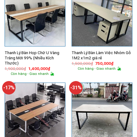
Thanh Lý Bàn Họp Chữ U Vàng
Thanh Lý Bàn Làm Việc Nhóm Gỗ
Trắng Mới 99% (Nhiều Kích
1M2 x1m2 giá rẻ
Thước)
Giá
Giá
1,500,000
₫
750,000
₫
gốc
hiện
Giá
Giá
1,900,000
₫
1,400,000
₫
Còn hàng - Giao nhanh
là:
tại
gốc
hiện
Còn hàng - Giao nhanh
1,500,000₫.
là:
là:
tại
750,000₫.
1,900,000₫.
là:
1,400,000₫.
-17%
-31%