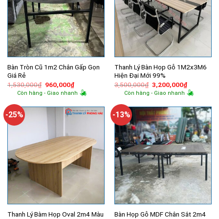
Bàn Tròn Cũ 1m2 Chân Gấp Gọn
Thanh Lý Bàn Họp Gỗ 1M2x3M6
Giá Rẻ
Hiện Đại Mới 99%
Giá
Giá
Giá
Giá
1,530,000
₫
960,000
₫
3,500,000
₫
3,200,000
₫
gốc
hiện
gốc
hiện
Còn hàng - Giao nhanh
Còn hàng - Giao nhanh
là:
tại
là:
tại
1,530,000₫.
là:
3,500,000₫.
là:
960,000₫.
3,200,000
-25%
-13%
Thanh Lý Bàm Họp Oval 2m4 Màu
Bàn Họp Gỗ MDF Chân Sắt 2m4