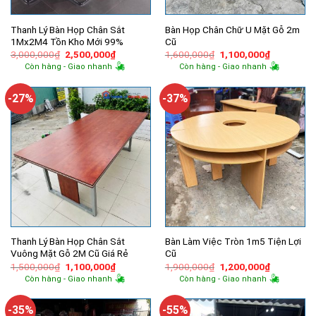
Thanh Lý Bàn Họp Chân Sắt
Bàn Họp Chân Chữ U Mặt Gỗ 2m
1Mx2M4 Tồn Kho Mới 99%
Cũ
Giá
Giá
Giá
Giá
3,000,000
₫
2,500,000
₫
1,600,000
₫
1,100,000
₫
gốc
hiện
gốc
hiện
Còn hàng - Giao nhanh
Còn hàng - Giao nhanh
là:
tại
là:
tại
3,000,000₫.
là:
1,600,000₫.
là:
2,500,000₫.
1,100,000
-27%
-37%
Thanh Lý Bàn Họp Chân Sắt
Bàn Làm Việc Tròn 1m5 Tiện Lợi
Vuông Mặt Gỗ 2M Cũ Giá Rẻ
Cũ
Giá
Giá
Giá
Giá
1,500,000
₫
1,100,000
₫
1,900,000
₫
1,200,000
₫
gốc
hiện
gốc
hiện
Còn hàng - Giao nhanh
Còn hàng - Giao nhanh
là:
tại
là:
tại
1,500,000₫.
là:
1,900,000₫.
là:
1,100,000₫.
1,200,000
-35%
-55%