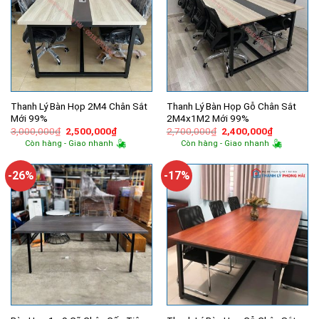
Thanh Lý Bàn Họp 2M4 Chân Sắt
Thanh Lý Bàn Họp Gỗ Chân Sắt
Mới 99%
2M4x1M2 Mới 99%
Giá
Giá
Giá
Giá
3,000,000
₫
2,500,000
₫
2,700,000
₫
2,400,000
₫
gốc
hiện
gốc
hiện
Còn hàng - Giao nhanh
Còn hàng - Giao nhanh
là:
tại
là:
tại
3,000,000₫.
là:
2,700,000₫.
là:
2,500,000₫.
2,400,000
-26%
-17%