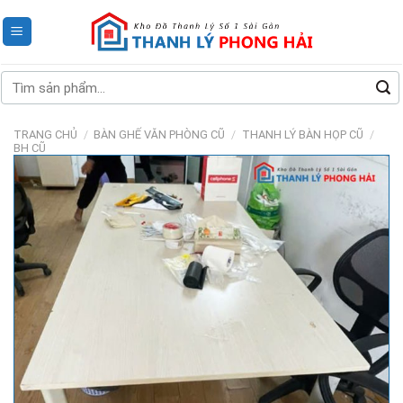
Skip
to
content
Tìm
kiếm:
TRANG CHỦ
/
BÀN GHẾ VĂN PHÒNG CŨ
/
THANH LÝ BÀN HỌP CŨ
/
BH CŨ