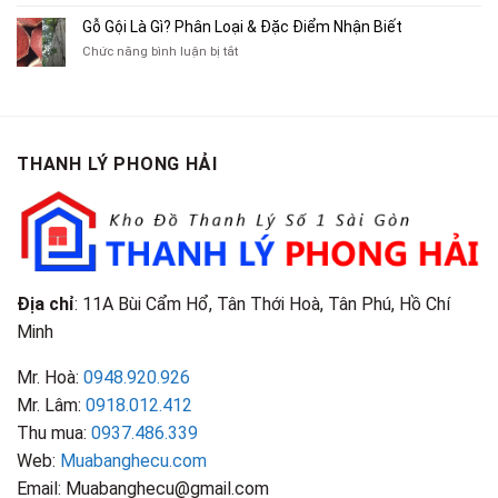
Lôi
Mua
Tranh,
Cà
Cũ
Bán
Gỗ Gội Là Gì? Phân Loại & Đặc Điểm Nhận Biết
Tạp
Chít
Tại
Quần
Chí
ở
Chức năng bình luận bị tắt
Là
TP.HCM
Áo
Giá
Gỗ
Gì?
Cũ
Cao
Gội
Phân
Giá
Tại
Là
Loại
Cao
TPHCM
Gì?
&
Tại
Phân
Đặc
TPHCM
THANH LÝ PHONG HẢI
Loại
Điểm
&
Nhận
Đặc
Biết
Điểm
Nhận
Biết
Địa chỉ
: 11A Bùi Cẩm Hổ, Tân Thới Hoà, Tân Phú, Hồ Chí
Minh
Mr. Hoà:
0948.920.926
Mr. Lâm:
0918.012.412
Thu mua:
0937.486.339
Web:
Muabanghecu.com
Email: Muabanghecu@gmail.com