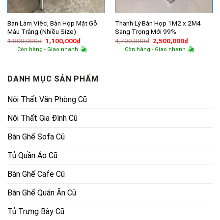
Bàn Làm Việc, Bàn Họp Mặt Gỗ
Thanh Lý Bàn Họp 1M2 x 2M4
Màu Trắng (Nhiều Size)
Sang Trọng Mới 99%
Giá
Giá
Giá
Giá
1,800,000
₫
1,100,000
₫
4,700,000
₫
2,500,000
₫
gốc
hiện
gốc
hiện
Còn hàng - Giao nhanh
Còn hàng - Giao nhanh
là:
tại
là:
tại
1,800,000₫.
là:
4,700,000₫.
là:
1,100,000₫.
2,500,000
DANH MỤC SẢN PHẨM
Nội Thất Văn Phòng Cũ
Nội Thất Gia Đình Cũ
Bàn Ghế Sofa Cũ
Tủ Quần Áo Cũ
Bàn Ghế Cafe Cũ
Bàn Ghế Quán Ăn Cũ
Tủ Trưng Bày Cũ