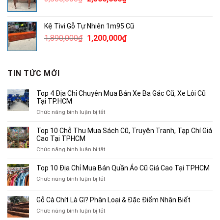
250,000₫.
gốc
hiện
là:
tại
Kệ Tivi Gỗ Tự Nhiên 1m95 Cũ
3,800,000₫.
là:
Giá
Giá
1,890,000
₫
1,200,000
₫
2,500,000₫.
gốc
hiện
là:
tại
1,890,000₫.
là:
TIN TỨC MỚI
1,200,000₫.
Top 4 Địa Chỉ Chuyên Mua Bán Xe Ba Gác Cũ, Xe Lôi Cũ
Tại TP.HCM
ở
Chức năng bình luận bị tắt
Top
4
Top 10 Chỗ Thu Mua Sách Cũ, Truyện Tranh, Tạp Chí Giá
Địa
Cao Tại TPHCM
Chỉ
ở
Chức năng bình luận bị tắt
Chuyên
Top
Mua
10
Top 10 Địa Chỉ Mua Bán Quần Áo Cũ Giá Cao Tại TPHCM
Bán
Chỗ
Xe
ở
Chức năng bình luận bị tắt
Thu
Ba
Top
Mua
Gác
10
Gỗ Cà Chít Là Gì? Phân Loại & Đặc Điểm Nhận Biết
Sách
Cũ,
Địa
Cũ,
ở
Chức năng bình luận bị tắt
Xe
Chỉ
Truyện
Gỗ