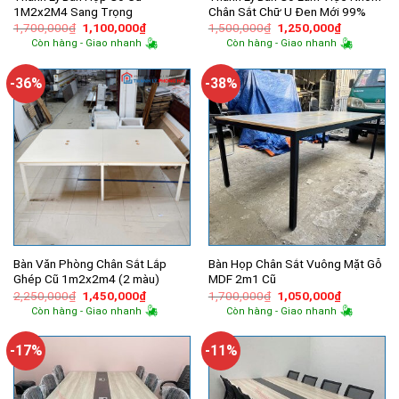
1M2x2M4 Sang Trọng
Chân Sắt Chữ U Đen Mới 99%
Giá
Giá
Giá
Giá
1,700,000
₫
1,100,000
₫
1,500,000
₫
1,250,000
₫
gốc
hiện
gốc
hiện
Còn hàng - Giao nhanh
Còn hàng - Giao nhanh
là:
tại
là:
tại
1,700,000₫.
là:
1,500,000₫.
là:
1,100,000₫.
1,250,000
-36%
-38%
Bàn Văn Phòng Chân Sắt Lắp
Bàn Họp Chân Sắt Vuông Mặt Gỗ
Ghép Cũ 1m2x2m4 (2 màu)
MDF 2m1 Cũ
Giá
Giá
Giá
Giá
2,250,000
₫
1,450,000
₫
1,700,000
₫
1,050,000
₫
gốc
hiện
gốc
hiện
Còn hàng - Giao nhanh
Còn hàng - Giao nhanh
là:
tại
là:
tại
2,250,000₫.
là:
1,700,000₫.
là:
1,450,000₫.
1,050,000
-17%
-11%