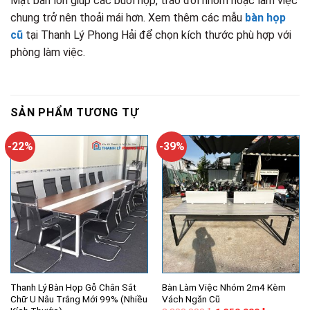
Mặt bàn lớn giúp các buổi họp, trao đổi nhóm hoặc làm việc
chung trở nên thoải mái hơn. Xem thêm các mẫu
bàn họp
cũ
tại Thanh Lý Phong Hải để chọn kích thước phù hợp với
phòng làm việc.
SẢN PHẨM TƯƠNG TỰ
-22%
-39%
Thanh Lý Bàn Họp Gỗ Chân Sắt
Bàn Làm Việc Nhóm 2m4 Kèm
Chữ U Nâu Trắng Mới 99% (Nhiều
Vách Ngăn Cũ