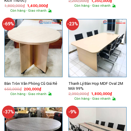
Kích Thước)
Giá
Giá
2,200,000
₫
1,350,000
₫
gốc
hiện
Giá
Giá
1,800,000
₫
1,400,000
₫
Còn hàng - Giao nhanh
là:
tại
gốc
hiện
Còn hàng - Giao nhanh
2,200,000₫.
là:
là:
tại
1,350,000
1,800,000₫.
là:
1,400,000₫.
-69%
-23%
Thanh Lý Bàn Họp MDF Oval 2M
Bàn Tròn Văn Phòng Cũ Giá Rẻ
Mới 99%
Giá
Giá
650,000
₫
200,000
₫
gốc
hiện
Giá
Giá
2,350,000
₫
1,800,000
₫
Còn hàng - Giao nhanh
là:
tại
gốc
hiện
Còn hàng - Giao nhanh
650,000₫.
là:
là:
tại
200,000₫.
2,350,000₫.
là:
1,800,000
-37%
-9%