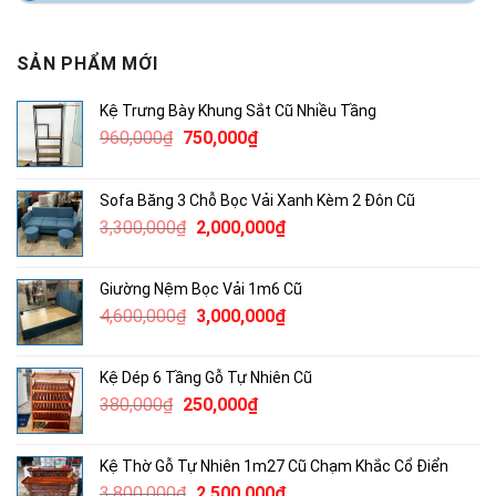
SẢN PHẨM MỚI
Kệ Trưng Bày Khung Sắt Cũ Nhiều Tầng
Giá
Giá
960,000
₫
750,000
₫
gốc
hiện
là:
tại
Sofa Băng 3 Chỗ Bọc Vải Xanh Kèm 2 Đôn Cũ
960,000₫.
là:
Giá
Giá
3,300,000
₫
2,000,000
₫
750,000₫.
gốc
hiện
là:
tại
Giường Nệm Bọc Vải 1m6 Cũ
3,300,000₫.
là:
Giá
Giá
4,600,000
₫
3,000,000
₫
2,000,000₫.
gốc
hiện
là:
tại
Kệ Dép 6 Tầng Gỗ Tự Nhiên Cũ
4,600,000₫.
là:
Giá
Giá
380,000
₫
250,000
₫
3,000,000₫.
gốc
hiện
là:
tại
Kệ Thờ Gỗ Tự Nhiên 1m27 Cũ Chạm Khắc Cổ Điển
380,000₫.
là:
Giá
Giá
3,800,000
₫
2,500,000
₫