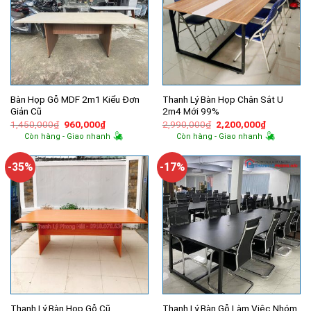
Bàn Họp Gỗ MDF 2m1 Kiểu Đơn
Thanh Lý Bàn Họp Chân Sắt U
Giản Cũ
2m4 Mới 99%
Giá
Giá
Giá
Giá
1,450,000
₫
960,000
₫
2,990,000
₫
2,200,000
₫
gốc
hiện
gốc
hiện
Còn hàng - Giao nhanh
Còn hàng - Giao nhanh
là:
tại
là:
tại
1,450,000₫.
là:
2,990,000₫.
là:
960,000₫.
2,200,000
-35%
-17%
Thanh Lý Bàn Họp Gỗ Cũ
Thanh Lý Bàn Gỗ Làm Việc Nhóm