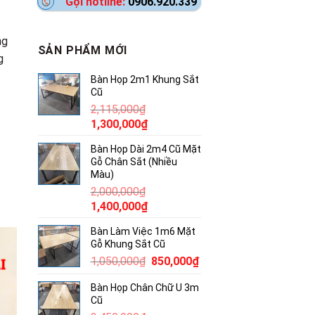
Gọi hotline:
0906.920.339
ng
SẢN PHẨM MỚI
g
Bàn Họp 2m1 Khung Sắt
Cũ
2,115,000
₫
Giá
Giá
1,300,000
₫
gốc
hiện
Bàn Họp Dài 2m4 Cũ Mặt
là:
tại
Gỗ Chân Sắt (Nhiều
2,115,000₫.
là:
Màu)
1,300,000₫.
2,000,000
₫
Giá
Giá
1,400,000
₫
gốc
hiện
Bàn Làm Việc 1m6 Mặt
là:
tại
Gỗ Khung Sắt Cũ
2,000,000₫.
là:
Giá
Giá
1,050,000
₫
850,000
₫
1,400,000₫.
gốc
hiện
Bàn Họp Chân Chữ U 3m
là:
tại
Cũ
1,050,000₫.
là: