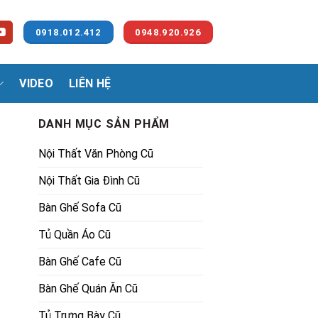
0918.012.412
0948.920.926
VIDEO
LIÊN HỆ
DANH MỤC SẢN PHẨM
Nội Thất Văn Phòng Cũ
Nội Thất Gia Đình Cũ
Bàn Ghế Sofa Cũ
Tủ Quần Áo Cũ
.
Bàn Ghế Cafe Cũ
Bàn Ghế Quán Ăn Cũ
Tủ Trưng Bày Cũ