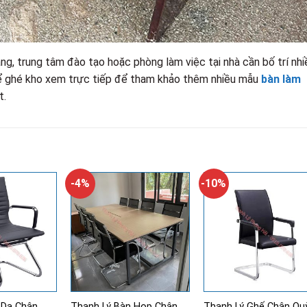
g, trung tâm đào tạo hoặc phòng làm việc tại nhà cần bố trí nhi
ó thể ghé kho xem trực tiếp để tham khảo thêm nhiều mẫu
bàn làm
t.
-4%
-10%
 Da Chân
Thanh Lý Bàn Họp Chân
Thanh Lý Ghế Chân Qu