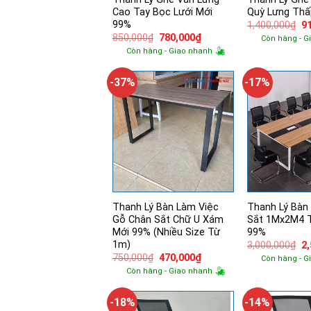
Cao Tay Bọc Lưới Mới
Quỳ Lưng Thấ
99%
Gi
1,400,000
₫
9
g
Giá
Giá
850,000
₫
780,000
₫
Còn hàng - G
là:
gốc
hiện
Còn hàng - Giao nhanh
1,
là:
tại
850,000₫.
là:
780,000₫.
-37%
-17%
Thanh Lý Bàn Làm Việc
Thanh Lý Bàn
Gỗ Chân Sắt Chữ U Xám
Sắt 1Mx2M4 
Mới 99% (Nhiều Size Từ
99%
1m)
Gi
3,000,000
₫
2
g
Giá
Giá
750,000
₫
470,000
₫
Còn hàng - G
là:
gốc
hiện
Còn hàng - Giao nhanh
3,
là:
tại
750,000₫.
là:
470,000₫.
-18%
-14%