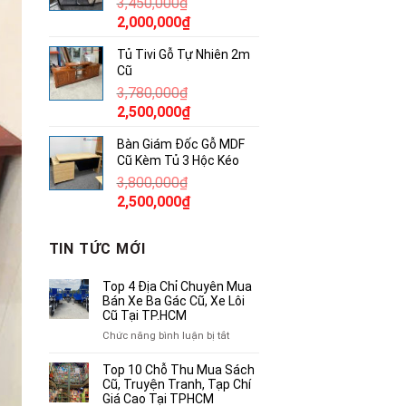
3,450,000
₫
850,000₫.
Giá
Giá
2,000,000
₫
gốc
hiện
Tủ Tivi Gỗ Tự Nhiên 2m
là:
tại
Cũ
3,450,000₫.
là:
3,780,000
₫
2,000,000₫.
Giá
Giá
2,500,000
₫
gốc
hiện
Bàn Giám Đốc Gỗ MDF
là:
tại
Cũ Kèm Tủ 3 Hộc Kéo
3,780,000₫.
là:
3,800,000
₫
2,500,000₫.
Giá
Giá
2,500,000
₫
gốc
hiện
là:
tại
TIN TỨC MỚI
3,800,000₫.
là:
2,500,000₫.
Top 4 Địa Chỉ Chuyên Mua
Bán Xe Ba Gác Cũ, Xe Lôi
Cũ Tại TP.HCM
ở
Chức năng bình luận bị tắt
Top
4
Top 10 Chỗ Thu Mua Sách
Địa
Cũ, Truyện Tranh, Tạp Chí
Chỉ
Giá Cao Tại TPHCM