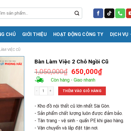
m
m:
NG CHỦ
GIỚI THIỆU
HOẠT ĐỘNG CÔNG TY
DỊCH VỤ
LÀM VIỆC CŨ
Bàn Làm Việc 2 Chỗ Ngồi Cũ
Giá
Giá
1,050,000
₫
650,000
₫
gốc
hiện
Còn hàng - Giao nhanh
là:
tại
Bàn Làm Việc 2 Chỗ Ngồi Cũ số lượng
1,050,000₫.
là:
THÊM VÀO GIỎ HÀNG
650,000₫
- Kho đồ nội thất cũ lớn nhất Sài Gòn.
- Sản phẩm chất lượng luôn được đảm bảo.
- Tân trang - vệ sinh - quấn PE khi giao hàng.
- Vận chuyển và lắp đặt tận nơi.