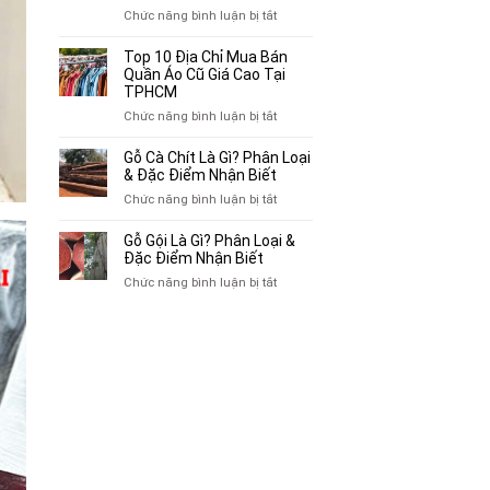
Chuyên
ở
Chức năng bình luận bị tắt
Mua
Top
Bán
10
Top 10 Địa Chỉ Mua Bán
Xe
Chỗ
Quần Áo Cũ Giá Cao Tại
Ba
Thu
TPHCM
Gác
Mua
ở
Chức năng bình luận bị tắt
Cũ,
Sách
Top
Xe
Cũ,
10
Gỗ Cà Chít Là Gì? Phân Loại
Lôi
Truyện
Địa
& Đặc Điểm Nhận Biết
Cũ
Tranh,
Chỉ
Tại
ở
Chức năng bình luận bị tắt
Tạp
Mua
TP.HCM
Gỗ
Chí
Bán
Cà
Giá
Gỗ Gội Là Gì? Phân Loại &
Quần
Chít
Đặc Điểm Nhận Biết
Cao
Áo
Là
Tại
ở
Chức năng bình luận bị tắt
Cũ
Gì?
TPHCM
Gỗ
Giá
Phân
Gội
Cao
Loại
Là
Tại
&
Gì?
TPHCM
Đặc
Phân
Điểm
Loại
Nhận
&
Biết
Đặc
Điểm
Nhận
Biết