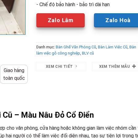
- Chế độ bảo hành - bảo trì dài hạn
Zalo Lâm
Zalo Hoà
Danh mục:
Bàn Ghế Văn Phòng Cũ
,
Bàn Làm Việc Cũ
,
Bàn
làm việc gỗ công nghiệp
,
BLV cũ
XEM CHI TIẾT
XEM THÊM MẪU
Giao hàng
toàn quốc
i Cũ – Màu Nâu Đỏ Cổ Điển
 hợp cho văn phòng, cửa hàng hoặc không gian làm việc nhóm cần 
úp hai người có thể làm việc đối diện nhau, tạo sự tiện lợi trong t