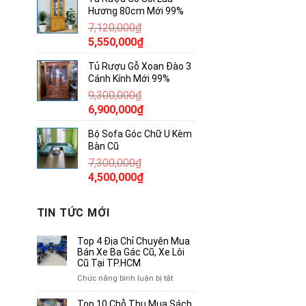
là:
tại
Hương 80cm Mới 99%
17,500,000₫.
là:
7,120,000
₫
10,500,000₫.
Giá
Giá
5,550,000
₫
gốc
hiện
Tủ Rượu Gỗ Xoan Đào 3
là:
tại
Cánh Kính Mới 99%
7,120,000₫.
là:
9,300,000
₫
5,550,000₫.
Giá
Giá
6,900,000
₫
gốc
hiện
Bộ Sofa Góc Chữ U Kèm
là:
tại
Bàn Cũ
9,300,000₫.
là:
7,300,000
₫
6,900,000₫.
Giá
Giá
4,500,000
₫
gốc
hiện
là:
tại
TIN TỨC MỚI
7,300,000₫.
là:
4,500,000₫.
Top 4 Địa Chỉ Chuyên Mua
Bán Xe Ba Gác Cũ, Xe Lôi
Cũ Tại TP.HCM
ở
Chức năng bình luận bị tắt
Top
4
Top 10 Chỗ Thu Mua Sách