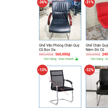
-36%
-31%
Ghế Văn Phòng Chân Quỳ
Ghế Chân Quỳ
Cũ Bọc Da
Nệm Đỏ Cũ
Giá
Giá
Giá
880,000
₫
560,000
₫
350,000
₫
240
gốc
hiện
gốc
Còn hàng - Giao nhanh
Còn hàng - G
là:
tại
là:
880,000₫.
là:
350
560,000₫.
-10%
-32%