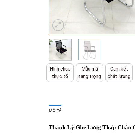
Hình chụp
Mẫu mã
Cam kết
thực tế
sang trọng
chất lượng
MÔ TẢ
Thanh Lý Ghế Lưng Thấp Chân 