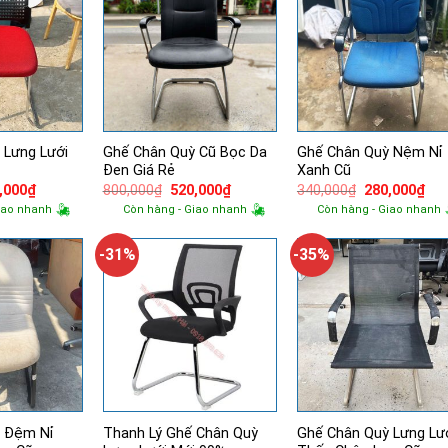
 Lưng Lưới
Ghế Chân Quỳ Cũ Bọc Da
Ghế Chân Quỳ Nệm Nỉ
Đen Giá Rẻ
Xanh Cũ
Giá
Giá
Giá
Giá
Giá
,000
₫
800,000
₫
520,000
₫
340,000
₫
280,000
₫
hiện
gốc
hiện
gốc
hiệ
iao nhanh
Còn hàng - Giao nhanh
Còn hàng - Giao nhanh
tại
là:
tại
là:
tại
,000₫.
là:
800,000₫.
là:
340,000₫.
là:
240,000₫.
520,000₫.
280
-31%
-35%
ỳ Đệm Nỉ
Thanh Lý Ghế Chân Quỳ
Ghế Chân Quỳ Lưng Lư