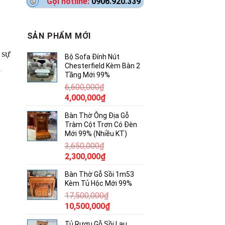
Gọi hotline:
0906.920.339
SẢN PHẨM MỚI
 sự
Bộ Sofa Đính Nút
Chesterfield Kèm Bàn 2
i
Tầng Mới 99%
6,600,000
₫
Giá
Giá
4,000,000
₫
gốc
hiện
Bàn Thờ Ông Địa Gỗ
là:
tại
Tràm Cột Trơn Có Đèn
6,600,000₫.
là:
Mới 99% (Nhiều KT)
4,000,000₫.
3,650,000
₫
Giá
Giá
2,300,000
₫
gốc
hiện
Bàn Thờ Gỗ Sồi 1m53
là:
tại
Kèm Tủ Hộc Mới 99%
3,650,000₫.
là:
17,500,000
₫
2,300,000₫.
Giá
Giá
10,500,000
₫
gốc
hiện
Tủ Rượu Gỗ Sồi Lau