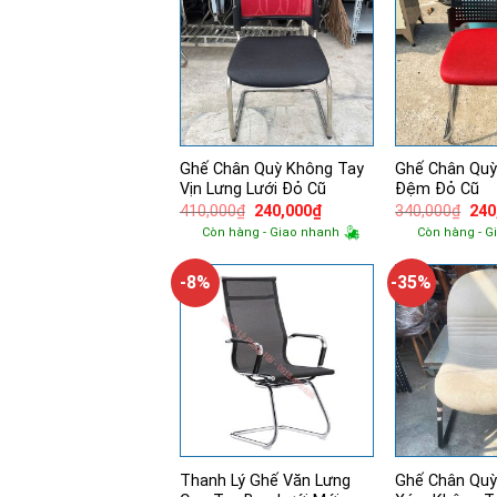
Ghế Chân Quỳ Không Tay
Ghế Chân Quỳ
Vịn Lưng Lưới Đỏ Cũ
Đệm Đỏ Cũ
Giá
Giá
Giá
410,000
₫
240,000
₫
340,000
₫
240
gốc
hiện
gốc
Còn hàng - Giao nhanh
Còn hàng - G
là:
tại
là:
410,000₫.
là:
340
240,000₫.
-8%
-35%
Thanh Lý Ghế Văn Lưng
Ghế Chân Qu