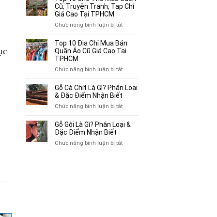
Địa
Cũ, Truyện Tranh, Tạp Chí
Chỉ
Giá Cao Tại TPHCM
Chuyên
ở
Chức năng bình luận bị tắt
Mua
Top
Bán
10
Top 10 Địa Chỉ Mua Bán
Xe
ục
Chỗ
Quần Áo Cũ Giá Cao Tại
Ba
Thu
TPHCM
Gác
Mua
ở
Chức năng bình luận bị tắt
Cũ,
Sách
Top
Xe
Cũ,
10
Gỗ Cà Chít Là Gì? Phân Loại
Lôi
Truyện
Địa
& Đặc Điểm Nhận Biết
Cũ
Tranh,
Chỉ
Tại
ở
Chức năng bình luận bị tắt
Tạp
Mua
TP.HCM
Gỗ
Chí
Bán
Cà
Giá
Gỗ Gội Là Gì? Phân Loại &
Quần
Chít
Đặc Điểm Nhận Biết
Cao
Áo
Là
Tại
ở
Chức năng bình luận bị tắt
Cũ
Gì?
TPHCM
Gỗ
Giá
Phân
Gội
Cao
Loại
Là
Tại
&
Gì?
TPHCM
Đặc
Phân
Điểm
Loại
Nhận
&
Biết
Đặc
Điểm