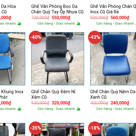
 Da Hòa
Ghế Văn Phòng Bọc Da
Ghế Văn Phòng Chân 
 Cũ
Chân Quỳ Tay Ốp Nhựa Cũ
Inox Cũ Giá Rẻ
Giá
Giá
Giá
Giá
Giá
,000
₫
720,000
₫
550,000
₫
920,000
₫
560,000
₫
hiện
gốc
hiện
gốc
hiệ
iao nhanh
Còn hàng - Giao nhanh
Còn hàng - Giao nhanh
tại
là:
tại
là:
tại
,000₫.
là:
720,000₫.
là:
920,000₫.
là:
550,000₫.
550,000₫.
560
-40%
-43%
 Khung Inox
Ghế Chân Quỳ Đệm Nỉ
Ghế Chân Quỳ Nệm Da
Phát
Xám Cũ
Xanh Cũ
Giá
Giá
Giá
Giá
Giá
,000
₫
530,000
₫
320,000
₫
420,000
₫
240,000
₫
hiện
gốc
hiện
gốc
hiệ
iao nhanh
Còn hàng - Giao nhanh
Còn hàng - Giao nhanh
tại
là:
tại
là:
tại
,000₫.
là:
530,000₫.
là:
420,000₫.
là:
350,000₫.
320,000₫.
240
-35%
-18%