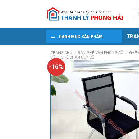
Skip
to
Tì
kiế
content
TRA
DANH MỤC SẢN PHẨM
TRANG CHỦ
/
BÀN GHẾ VĂN PHÒNG CŨ
/
GHẾ 
CŨ
/
GHẾ CHÂN QUỲ CŨ
-16%