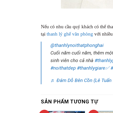
Nếu có nhu cầu quý khách có thể th
tại
thanh lý ghế văn phòng
với nhiều
@thanhlynoithatphonghai
Cuối năm cuối năm, thêm một
sinh viên cho cả nhà
#thanhl
#noithatdep
#thanhlygiare✅
#
♬ Đám Dỗ Bên Cồn (Lê Tuấn 
SẢN PHẨM TƯƠNG TỰ