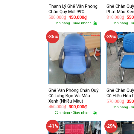
Thanh Lý Ghế Văn Phòng
Ghế Chân Quỳ
Chân Quỳ Mới 99%
Phát Màu Đen
Giá
Giá
Giá
500,000
₫
450,000
₫
810,000
₫
550
gốc
hiện
gốc
Còn hàng - Giao nhanh
Còn hàng - G
là:
tại
là:
500,000₫.
là:
810
450,000₫.
-35%
-39%
Ghế Văn Phòng Chân Quỳ
Ghế Chân Quỳ
Cũ Lưng Bọc Vải Màu
Cũ Hiệu Hòa 
Xanh (Nhiều Màu)
Giá
570,000
₫
350
gốc
Giá
Giá
460,000
₫
300,000
₫
Còn hàng - G
là:
gốc
hiện
Còn hàng - Giao nhanh
570
là:
tại
460,000₫.
là:
300,000₫.
-41%
-29%