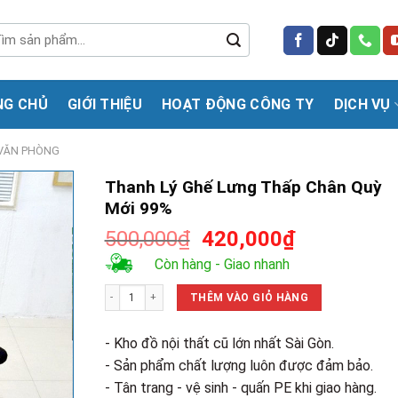
m
m:
NG CHỦ
GIỚI THIỆU
HOẠT ĐỘNG CÔNG TY
DỊCH VỤ
VĂN PHÒNG
Thanh Lý Ghế Lưng Thấp Chân Quỳ
Mới 99%
Giá
Giá
500,000
₫
420,000
₫
gốc
hiện
Còn hàng - Giao nhanh
là:
tại
Thanh Lý Ghế Lưng Thấp Chân Quỳ Mới 99% số lượng
500,000₫.
là:
THÊM VÀO GIỎ HÀNG
420,000₫.
- Kho đồ nội thất cũ lớn nhất Sài Gòn.
- Sản phẩm chất lượng luôn được đảm bảo.
- Tân trang - vệ sinh - quấn PE khi giao hàng.