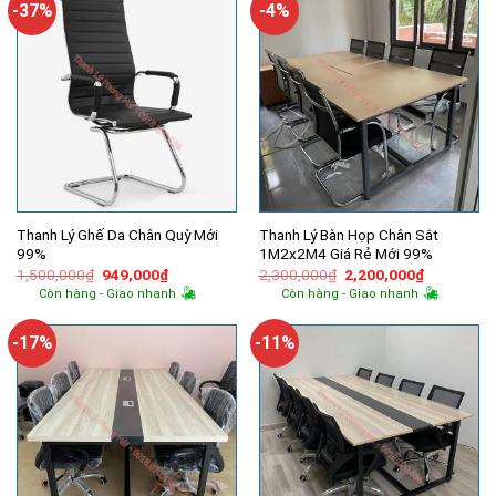
-37%
-4%
Thanh Lý Ghế Da Chân Quỳ Mới
Thanh Lý Bàn Họp Chân Sắt
99%
1M2x2M4 Giá Rẻ Mới 99%
Giá
Giá
Giá
Giá
1,500,000
₫
949,000
₫
2,300,000
₫
2,200,000
₫
gốc
hiện
gốc
hiện
Còn hàng - Giao nhanh
Còn hàng - Giao nhanh
là:
tại
là:
tại
1,500,000₫.
là:
2,300,000₫.
là:
949,000₫.
2,200,000
-17%
-11%