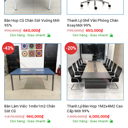
Bàn Họp Cũ Chân Sắt Vuông Mới
Thanh Lý Ghế Văn Phòng Chân
95%
Xoay Mới 99%
Giá
Giá
Giá
Giá
990,000
₫
640,000
₫
790,000
₫
650,000
₫
gốc
hiện
gốc
hiện
Còn hàng - Giao nhanh
Còn hàng - Giao nhanh
là:
tại
là:
tại
990,000₫.
là:
790,000₫.
là:
640,000₫.
650,000₫.
-43%
-20%
Bàn Làm Việc 1m8x1m2 Chân
Thanh Lý Bàn Họp 1M2x4M2 Cao
Sắt Cũ
Cấp Mới 99%
Giá
Giá
Giá
Giá
1,670,000
₫
960,000
₫
7,500,000
₫
6,000,000
₫
gốc
hiện
gốc
hiện
Còn hàng - Giao nhanh
Còn hàng - Giao nhanh
là:
tại
là:
tại
1,670,000₫.
là:
7,500,000₫.
là: