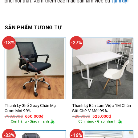
phối nội thất. Xem thêm các mẫu bàn làm việc cũ
tại đây
!
SẢN PHẨM TƯƠNG TỰ
-18%
-27%
Thanh Lý Ghế Xoay Chân Mạ
Thanh Lý Bàn Làm Việc 1M Chân
Crom Mới 99%
Sắt Chữ V Mới 99%
Giá
Giá
Giá
Giá
790,000
₫
650,000
₫
720,000
₫
525,000
₫
gốc
hiện
gốc
hiện
Còn hàng - Giao nhanh
Còn hàng - Giao nhanh
là:
tại
là:
tại
790,000₫.
là:
720,000₫.
là:
650,000₫.
525,000₫.
-33%
-16%