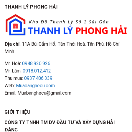
Phân
Đặc
TPHCM
THANH LÝ PHONG HẢI
Loại
Điểm
&
Nhận
Đặc
Biết
Điểm
Nhận
Biết
Địa chỉ
: 11A Bùi Cẩm Hổ, Tân Thới Hoà, Tân Phú, Hồ Chí
Minh
Mr. Hoà:
0948.920.926
Mr. Lâm:
0918.012.412
Thu mua:
0937.486.339
Web:
Muabanghecu.com
Email: Muabanghecu@gmail.com
GIỚI THIỆU
CÔNG TY TNHH TM DV ĐẦU TƯ VÀ XÂY DỰNG HẢI
ĐĂNG