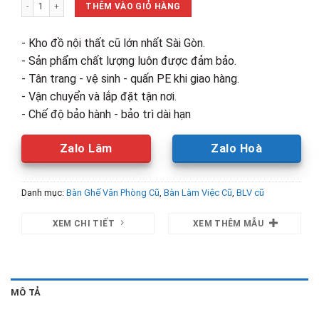
Bàn Làm Việc Bửng Sắt 1m6 Khung Inox Cũ số lượng
1,860,000₫.
là:
THÊM VÀO GIỎ HÀNG
1,200,00
- Kho đồ nội thất cũ lớn nhất Sài Gòn.
- Sản phẩm chất lượng luôn được đảm bảo.
- Tân trang - vệ sinh - quấn PE khi giao hàng.
- Vận chuyển và lắp đặt tận nơi.
- Chế độ bảo hành - bảo trì dài hạn
Zalo Lâm
Zalo Hoà
Danh mục:
Bàn Ghế Văn Phòng Cũ
,
Bàn Làm Việc Cũ
,
BLV cũ
XEM CHI TIẾT
XEM THÊM MẪU
MÔ TẢ