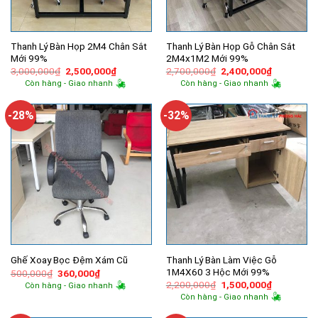
Thanh Lý Bàn Họp 2M4 Chân Sắt
Thanh Lý Bàn Họp Gỗ Chân Sắt
Mới 99%
2M4x1M2 Mới 99%
Giá
Giá
Giá
Giá
3,000,000
₫
2,500,000
₫
2,700,000
₫
2,400,000
₫
gốc
hiện
gốc
hiện
Còn hàng - Giao nhanh
Còn hàng - Giao nhanh
là:
tại
là:
tại
3,000,000₫.
là:
2,700,000₫.
là:
2,500,000₫.
2,400,000
-28%
-32%
Thanh Lý Bàn Làm Việc Gỗ
Ghế Xoay Bọc Đệm Xám Cũ
1M4X60 3 Hộc Mới 99%
Giá
Giá
500,000
₫
360,000
₫
gốc
hiện
Giá
Giá
2,200,000
₫
1,500,000
₫
Còn hàng - Giao nhanh
là:
tại
gốc
hiện
Còn hàng - Giao nhanh
500,000₫.
là:
là:
tại
360,000₫.
2,200,000₫.
là: