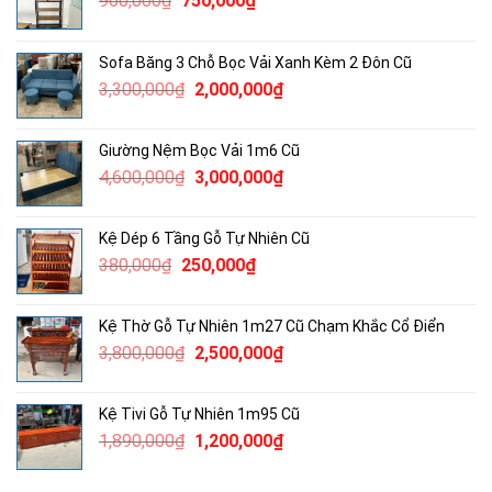
960,000
₫
750,000
₫
gốc
hiện
là:
tại
Sofa Băng 3 Chỗ Bọc Vải Xanh Kèm 2 Đôn Cũ
960,000₫.
là:
Giá
Giá
3,300,000
₫
2,000,000
₫
750,000₫.
gốc
hiện
là:
tại
Giường Nệm Bọc Vải 1m6 Cũ
3,300,000₫.
là:
Giá
Giá
4,600,000
₫
3,000,000
₫
2,000,000₫.
gốc
hiện
là:
tại
Kệ Dép 6 Tầng Gỗ Tự Nhiên Cũ
4,600,000₫.
là:
Giá
Giá
380,000
₫
250,000
₫
3,000,000₫.
gốc
hiện
là:
tại
Kệ Thờ Gỗ Tự Nhiên 1m27 Cũ Chạm Khắc Cổ Điển
380,000₫.
là:
Giá
Giá
3,800,000
₫
2,500,000
₫
250,000₫.
gốc
hiện
là:
tại
Kệ Tivi Gỗ Tự Nhiên 1m95 Cũ
3,800,000₫.
là:
Giá
Giá
1,890,000
₫
1,200,000
₫
2,500,000₫.
gốc
hiện
là:
tại