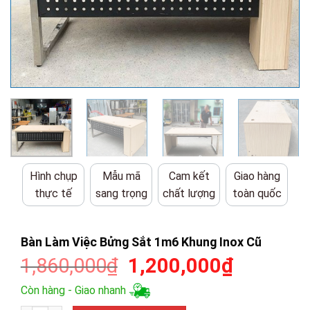
Hình chụp
Mẫu mã
Cam kết
Giao hàng
thực tế
sang trọng
chất lượng
toàn quốc
Bàn Làm Việc Bửng Sắt 1m6 Khung Inox Cũ
Giá
Giá
1,860,000
₫
1,200,000
₫
gốc
hiện
Còn hàng - Giao nhanh
là:
tại