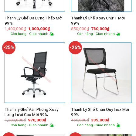
Thanh Lý Ghế Da Lưng Thấp Mới
Thanh Lý Ghế Xoay Chữ T Mới
99%
99%
Giá
Giá
Giá
Giá
1,400,000
₫
1,000,000
₫
850,000
₫
780,000
₫
gốc
hiện
gốc
hiện
Còn hàng - Giao nhanh
Còn hàng - Giao nhanh
là:
tại
là:
tại
1,400,000₫.
là:
850,000₫.
là:
1,000,000₫.
780,000₫.
-25%
-26%
Thanh lý Ghế Văn Phòng Xoay
Thanh Lý Ghế Chân Quỳ Inox Mới
Lưng Lưới Cao Mới 99%
99%
Giá
Giá
Giá
Giá
1,300,000
₫
970,000
₫
450,000
₫
335,000
₫
gốc
hiện
gốc
hiện
Còn hàng - Giao nhanh
Còn hàng - Giao nhanh
là:
tại
là:
tại
1,300,000₫.
là:
450,000₫.
là:
970,000₫.
335,000₫.