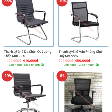
-35%
-10%
Thanh Lý Ghế Da Chân Quỳ Lưng
Thanh Lý Ghế Văn Phòng Chân
Thấp Mới 99%
Quỳ Mới 99%
Giá
Giá
Giá
Giá
1,400,000
₫
910,000
₫
500,000
₫
450,000
₫
gốc
hiện
gốc
hiện
Còn hàng - Giao nhanh
Còn hàng - Giao nhanh
là:
tại
là:
tại
1,400,000₫.
là:
500,000₫.
là:
910,000₫.
450,000₫.
-29%
-8%