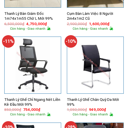
Thanh Lý Bàn Giám Đốc
Cụm Bàn Làm Việc 8 Người
1m74x1m55 Chữ L Mới 99%
2m4x1m2 Cũ
Giá
Giá
Giá
Giá
6,500,000
₫
4,750,000
₫
2,900,000
₫
1,600,000
₫
gốc
hiện
gốc
hiện
Còn hàng - Giao nhanh
Còn hàng - Giao nhanh
là:
tại
là:
tại
6,500,000₫.
là:
2,900,000₫.
là:
4,750,000₫.
1,600,000
-11%
-10%
Thanh Lý Ghế Chỉ Ngang Nét Liền
Thanh Lý Ghế Chân Quỳ Da Mới
Kê Đầu Mới 99%
99%
Giá
Giá
Giá
Giá
850,000
₫
754,000
₫
1,050,000
₫
949,000
₫
gốc
hiện
gốc
hiện
Còn hàng - Giao nhanh
Còn hàng - Giao nhanh
là:
tại
là:
tại
850,000₫.
là:
1,050,000₫.
là:
754,000₫.
949,000₫.
-10%
-28%