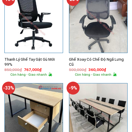
Thanh Lý Ghế Tay Gật Gù Mới
Ghế Xoay Có Chế Độ Ngã Lưng
99%
Cũ
Giá
Giá
Giá
Giá
850,000
₫
767,000
₫
500,000
₫
360,000
₫
gốc
hiện
gốc
hiện
Còn hàng - Giao nhanh
Còn hàng - Giao nhanh
là:
tại
là:
tại
850,000₫.
là:
500,000₫.
là:
767,000₫.
360,000₫.
-33%
-9%