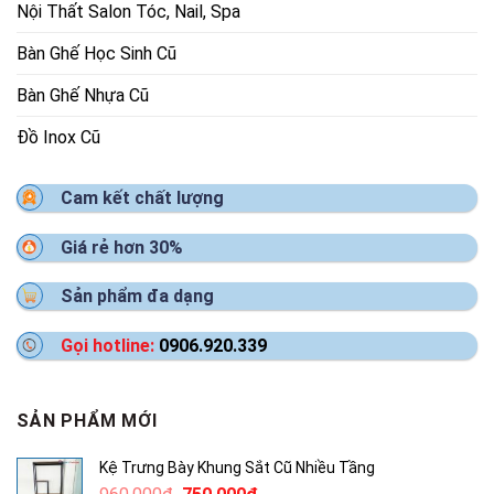
Nội Thất Salon Tóc, Nail, Spa
Bàn Ghế Học Sinh Cũ
Bàn Ghế Nhựa Cũ
Đồ Inox Cũ
Cam kết chất lượng
Giá rẻ hơn 30%
Sản phẩm đa dạng
Gọi hotline:
0906.920.339
SẢN PHẨM MỚI
Kệ Trưng Bày Khung Sắt Cũ Nhiều Tầng
Giá
Giá