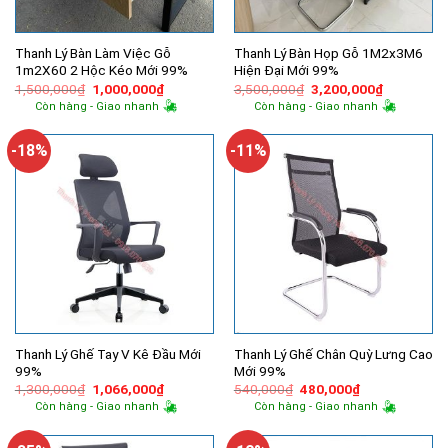
Thanh Lý Bàn Làm Việc Gỗ
Thanh Lý Bàn Họp Gỗ 1M2x3M6
1m2X60 2 Hộc Kéo Mới 99%
Hiện Đại Mới 99%
Giá
Giá
Giá
Giá
1,500,000
₫
1,000,000
₫
3,500,000
₫
3,200,000
₫
gốc
hiện
gốc
hiện
Còn hàng - Giao nhanh
Còn hàng - Giao nhanh
là:
tại
là:
tại
1,500,000₫.
là:
3,500,000₫.
là:
1,000,000₫.
3,200,000
-18%
-11%
Thanh Lý Ghế Tay V Kê Đầu Mới
Thanh Lý Ghế Chân Quỳ Lưng Cao
99%
Mới 99%
Giá
Giá
Giá
Giá
1,300,000
₫
1,066,000
₫
540,000
₫
480,000
₫
gốc
hiện
gốc
hiện
Còn hàng - Giao nhanh
Còn hàng - Giao nhanh
là:
tại
là:
tại
1,300,000₫.
là:
540,000₫.
là:
1,066,000₫.
480,000₫.