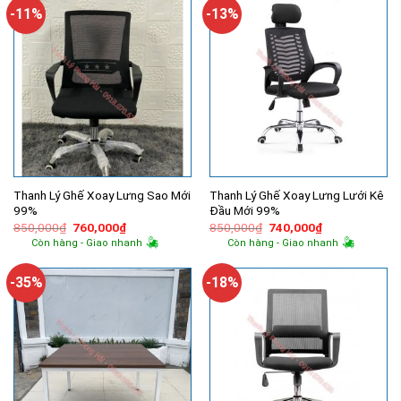
1,500,000
-11%
-13%
Thanh Lý Ghế Xoay Lưng Sao Mới
Thanh Lý Ghế Xoay Lưng Lưới Kê
99%
Đầu Mới 99%
Giá
Giá
Giá
Giá
850,000
₫
760,000
₫
850,000
₫
740,000
₫
gốc
hiện
gốc
hiện
Còn hàng - Giao nhanh
Còn hàng - Giao nhanh
là:
tại
là:
tại
850,000₫.
là:
850,000₫.
là:
760,000₫.
740,000₫.
-35%
-18%