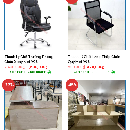
Thanh Lý Ghế Trưởng Phòng
Thanh Lý Ghế Lưng Thấp Chân
Chân Xoay Mới 99%
Quỳ Mới 99%
Giá
Giá
Giá
Giá
2,400,000
₫
1,600,000
₫
500,000
₫
420,000
₫
gốc
hiện
gốc
hiện
Còn hàng - Giao nhanh
Còn hàng - Giao nhanh
là:
tại
là:
tại
2,400,000₫.
là:
500,000₫.
là:
1,600,000₫.
420,000₫.
-27%
-45%