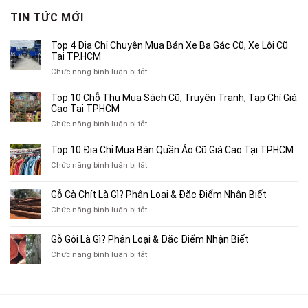
1,890,000₫.
là:
TIN TỨC MỚI
1,200,000₫.
Top 4 Địa Chỉ Chuyên Mua Bán Xe Ba Gác Cũ, Xe Lôi Cũ
Tại TP.HCM
ở
Chức năng bình luận bị tắt
Top
4
Top 10 Chỗ Thu Mua Sách Cũ, Truyện Tranh, Tạp Chí Giá
Địa
Cao Tại TPHCM
Chỉ
ở
Chức năng bình luận bị tắt
Chuyên
Top
Mua
10
Top 10 Địa Chỉ Mua Bán Quần Áo Cũ Giá Cao Tại TPHCM
Bán
Chỗ
Xe
ở
Chức năng bình luận bị tắt
Thu
Ba
Top
Mua
Gác
10
Gỗ Cà Chít Là Gì? Phân Loại & Đặc Điểm Nhận Biết
Sách
Cũ,
Địa
Cũ,
ở
Chức năng bình luận bị tắt
Xe
Chỉ
Truyện
Gỗ
Lôi
Mua
Tranh,
Cà
Cũ
Bán
Gỗ Gội Là Gì? Phân Loại & Đặc Điểm Nhận Biết
Tạp
Chít
Tại
Quần
Chí
ở
Chức năng bình luận bị tắt
Là
TP.HCM
Áo
Giá
Gỗ
Gì?
Cũ
Cao
Gội
Phân
Giá
Tại
Là
Loại
Cao
TPHCM
Gì?
&
Tại