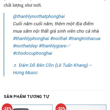
chất lượng như mới.
@thanhlynoithatphonghai
Cuối năm cuối năm, thêm một địa điểm
mua sắm nội thất giá sinh viên cho cả nhà
#thanhlyphonghai
#noithat
#trangtrinhacua
#noithatdep
#thanhlygiare✅
#chodocuphonghai
♬ Đám Dỗ Bên Cồn (Lê Tuấn Khang) –
Hưng Music
SẢN PHẨM TƯƠNG TỰ
-28%
-30%