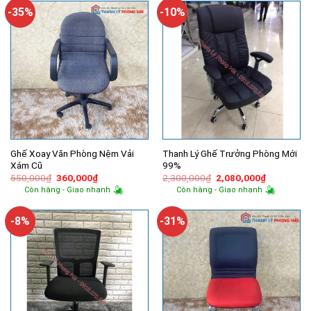
670,000₫.
949,000₫.
-35%
-10%
Ghế Xoay Văn Phòng Nệm Vải
Thanh Lý Ghế Trưởng Phòng Mới
Xám Cũ
99%
Giá
Giá
Giá
Giá
550,000
₫
360,000
₫
2,300,000
₫
2,080,000
₫
gốc
hiện
gốc
hiện
Còn hàng - Giao nhanh
Còn hàng - Giao nhanh
là:
tại
là:
tại
550,000₫.
là:
2,300,000₫.
là:
360,000₫.
2,080,000
-8%
-31%