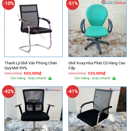
650,000₫.
730,000₫.
-10%
-51%
Thanh Lý Ghế Văn Phòng Chân
Ghế Xoay Hòa Phát Cũ Hàng Cao
Quỳ Mới 99%
Cấp
Giá
Giá
Giá
Giá
500,000
₫
450,000
₫
650,000
₫
320,000
₫
gốc
hiện
gốc
hiện
Còn hàng - Giao nhanh
Còn hàng - Giao nhanh
là:
tại
là:
tại
500,000₫.
là:
650,000₫.
là:
450,000₫.
320,000₫.
-42%
-41%