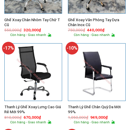
Ghế Xoay Chân Nhôm Tay Chữ T
Ghế Xoay Văn Phòng Tay Dựa
Cũ
Chân Inox Cũ
Giá
Giá
Giá
Giá
550,000
₫
320,000
₫
750,000
₫
440,000
₫
gốc
hiện
gốc
hiện
Còn hàng - Giao nhanh
Còn hàng - Giao nhanh
là:
tại
là:
tại
550,000₫.
là:
750,000₫.
là:
320,000₫.
440,000₫.
-17%
-10%
Thanh Lý Ghế Xoay Lưng Cao Giá
Thanh Lý Ghế Chân Quỳ Da Mới
Rẻ Mới 99%
99%
Giá
Giá
Giá
Giá
810,000
₫
670,000
₫
1,050,000
₫
949,000
₫
gốc
hiện
gốc
hiện
Còn hàng - Giao nhanh
Còn hàng - Giao nhanh
là:
tại
là:
tại
810,000₫.
là:
1,050,000₫.
là: