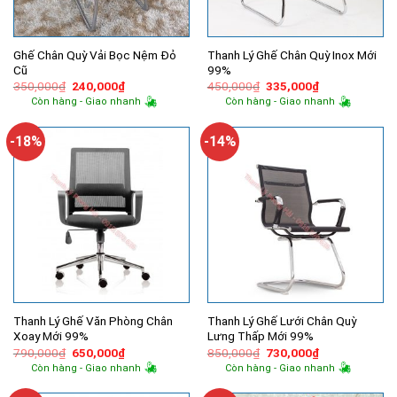
Ghế Chân Quỳ Vải Bọc Nệm Đỏ
Thanh Lý Ghế Chân Quỳ Inox Mới
Cũ
99%
Giá
Giá
Giá
Giá
350,000
₫
240,000
₫
450,000
₫
335,000
₫
gốc
hiện
gốc
hiện
Còn hàng - Giao nhanh
Còn hàng - Giao nhanh
là:
tại
là:
tại
350,000₫.
là:
450,000₫.
là:
240,000₫.
335,000₫.
-18%
-14%
Thanh Lý Ghế Văn Phòng Chân
Thanh Lý Ghế Lưới Chân Quỳ
Xoay Mới 99%
Lưng Thấp Mới 99%
Giá
Giá
Giá
Giá
790,000
₫
650,000
₫
850,000
₫
730,000
₫
gốc
hiện
gốc
hiện
Còn hàng - Giao nhanh
Còn hàng - Giao nhanh
là:
tại
là:
tại
790,000₫.
là:
850,000₫.
là: