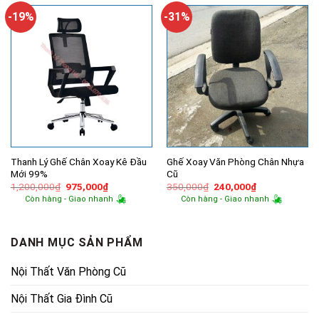
650,000₫.
1,625,000
-19%
-31%
Thanh Lý Ghế Chân Xoay Kê Đầu
Ghế Xoay Văn Phòng Chân Nhựa
Mới 99%
Cũ
Giá
Giá
Giá
Giá
1,200,000
₫
975,000
₫
350,000
₫
240,000
₫
gốc
hiện
gốc
hiện
Còn hàng - Giao nhanh
Còn hàng - Giao nhanh
là:
tại
là:
tại
1,200,000₫.
là:
350,000₫.
là:
975,000₫.
240,000₫.
DANH MỤC SẢN PHẨM
Nội Thất Văn Phòng Cũ
Nội Thất Gia Đình Cũ