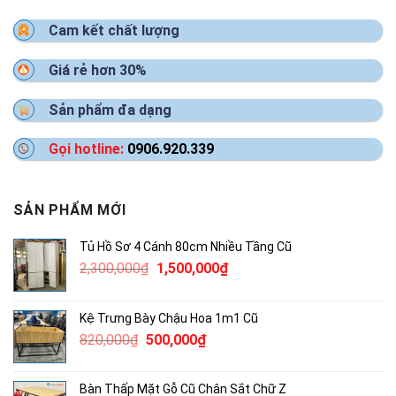
Cam kết chất lượng
Giá rẻ hơn 30%
Sản phẩm đa dạng
Gọi hotline:
0906.920.339
SẢN PHẨM MỚI
Tủ Hồ Sơ 4 Cánh 80cm Nhiều Tầng Cũ
Giá
Giá
2,300,000
₫
1,500,000
₫
gốc
hiện
là:
tại
Kệ Trưng Bày Chậu Hoa 1m1 Cũ
2,300,000₫.
là:
Giá
Giá
820,000
₫
500,000
₫
1,500,000₫.
gốc
hiện
là:
tại
Bàn Thấp Mặt Gỗ Cũ Chân Sắt Chữ Z
820,000₫.
là: