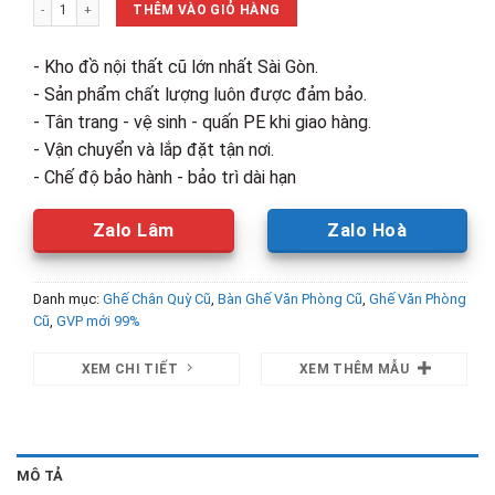
Thanh Lý Ghế Lưng Lưới Chân Quỳ Mới 99% số lượng
400,000₫.
là:
THÊM VÀO GIỎ HÀNG
350,000₫.
- Kho đồ nội thất cũ lớn nhất Sài Gòn.
- Sản phẩm chất lượng luôn được đảm bảo.
- Tân trang - vệ sinh - quấn PE khi giao hàng.
- Vận chuyển và lắp đặt tận nơi.
- Chế độ bảo hành - bảo trì dài hạn
Zalo Lâm
Zalo Hoà
Danh mục:
Ghế Chân Quỳ Cũ
,
Bàn Ghế Văn Phòng Cũ
,
Ghế Văn Phòng
Cũ
,
GVP mới 99%
XEM CHI TIẾT
XEM THÊM MẪU
MÔ TẢ