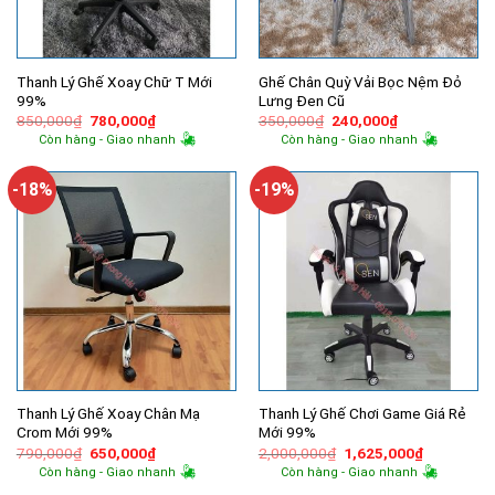
Thanh Lý Ghế Xoay Chữ T Mới
Ghế Chân Quỳ Vải Bọc Nệm Đỏ
99%
Lưng Đen Cũ
Giá
Giá
Giá
Giá
850,000
₫
780,000
₫
350,000
₫
240,000
₫
gốc
hiện
gốc
hiện
Còn hàng - Giao nhanh
Còn hàng - Giao nhanh
là:
tại
là:
tại
850,000₫.
là:
350,000₫.
là:
780,000₫.
240,000₫.
-18%
-19%
Thanh Lý Ghế Xoay Chân Mạ
Thanh Lý Ghế Chơi Game Giá Rẻ
Crom Mới 99%
Mới 99%
Giá
Giá
Giá
Giá
790,000
₫
650,000
₫
2,000,000
₫
1,625,000
₫
gốc
hiện
gốc
hiện
Còn hàng - Giao nhanh
Còn hàng - Giao nhanh
là:
tại
là:
tại
790,000₫.
là:
2,000,000₫.
là: