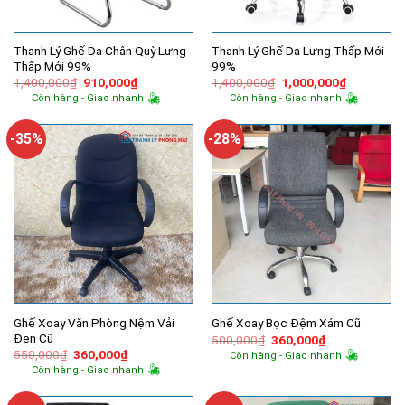
Thanh Lý Ghế Da Chân Quỳ Lưng
Thanh Lý Ghế Da Lưng Thấp Mới
Thấp Mới 99%
99%
Giá
Giá
Giá
Giá
1,400,000
₫
910,000
₫
1,400,000
₫
1,000,000
₫
gốc
hiện
gốc
hiện
Còn hàng - Giao nhanh
Còn hàng - Giao nhanh
là:
tại
là:
tại
1,400,000₫.
là:
1,400,000₫.
là:
910,000₫.
1,000,000
-35%
-28%
Ghế Xoay Văn Phòng Nệm Vải
Ghế Xoay Bọc Đệm Xám Cũ
Đen Cũ
Giá
Giá
500,000
₫
360,000
₫
gốc
hiện
Giá
Giá
550,000
₫
360,000
₫
Còn hàng - Giao nhanh
là:
tại
gốc
hiện
Còn hàng - Giao nhanh
500,000₫.
là:
là:
tại
360,000₫.
550,000₫.
là:
360,000₫.