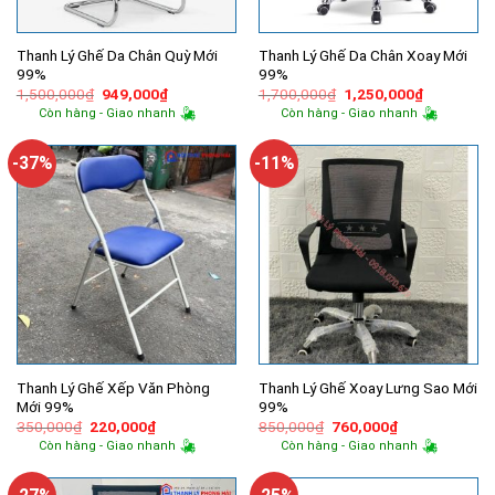
Thanh Lý Ghế Da Chân Quỳ Mới
Thanh Lý Ghế Da Chân Xoay Mới
99%
99%
Giá
Giá
Giá
Giá
1,500,000
₫
949,000
₫
1,700,000
₫
1,250,000
₫
gốc
hiện
gốc
hiện
Còn hàng - Giao nhanh
Còn hàng - Giao nhanh
là:
tại
là:
tại
1,500,000₫.
là:
1,700,000₫.
là:
949,000₫.
1,250,000
-37%
-11%
Thanh Lý Ghế Xếp Văn Phòng
Thanh Lý Ghế Xoay Lưng Sao Mới
Mới 99%
99%
Giá
Giá
Giá
Giá
350,000
₫
220,000
₫
850,000
₫
760,000
₫
gốc
hiện
gốc
hiện
Còn hàng - Giao nhanh
Còn hàng - Giao nhanh
là:
tại
là:
tại
350,000₫.
là:
850,000₫.
là:
220,000₫.
760,000₫.