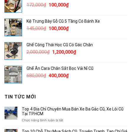
Giá
Giá
172,000
₫
100,000
₫
500,000₫.
gốc
hiện
là:
tại
Kệ Trưng Bày Gỗ Cũ 5 Tầng Có Bánh Xe
172,000₫.
là:
Giá
Giá
145,000
₫
100,000
₫
100,000₫.
gốc
hiện
là:
tại
Ghế Công Thái Học Cũ Có Gác Chân
145,000₫.
là:
Giá
Giá
2,000,000
₫
1,200,000
₫
100,000₫.
gốc
hiện
là:
tại
Ghế Ăn Cara Chân Sắt Bọc Vải Nỉ Cũ
2,000,000₫.
là:
Giá
Giá
680,000
₫
400,000
₫
1,200,000₫.
gốc
hiện
là:
tại
680,000₫.
là:
TIN TỨC MỚI
400,000₫.
Top 4 Địa Chỉ Chuyên Mua Bán Xe Ba Gác Cũ, Xe Lôi Cũ
Tại TP.HCM
ở
Chức năng bình luận bị tắt
Top
4
Top 10 Chỗ Thu Mua Sách Cũ, Truyện Tranh, Tạp Chí Giá