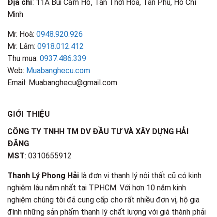
Địa chỉ
: 11A Bùi Cẩm Hổ, Tân Thới Hoà, Tân Phú, Hồ Chí
Minh
Mr. Hoà:
0948.920.926
Mr. Lâm:
0918.012.412
Thu mua:
0937.486.339
Web:
Muabanghecu.com
Email: Muabanghecu@gmail.com
GIỚI THIỆU
CÔNG TY TNHH TM DV ĐẦU TƯ VÀ XÂY DỰNG HẢI
ĐĂNG
MST
: 0310655912
Thanh Lý Phong Hải
là đơn vị thanh lý nội thất cũ có kinh
nghiệm lâu năm nhất tại TPHCM. Với hơn 10 năm kinh
nghiệm chúng tôi đã cung cấp cho rất nhiều đơn vị, hộ gia
đình những sản phẩm thanh lý chất lượng với giá thành phải