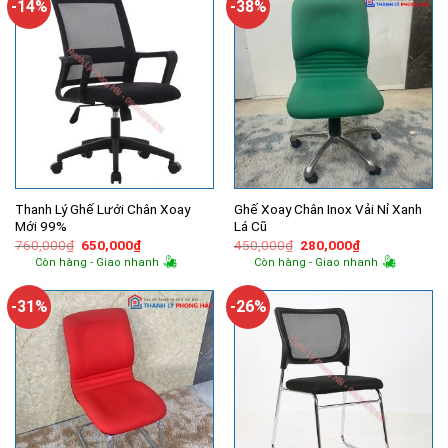
-14%
-38%
Thanh Lý Ghế Lưới Chân Xoay
Ghế Xoay Chân Inox Vải Nỉ Xanh
Mới 99%
Lá Cũ
Giá
Giá
Giá
Giá
760,000
₫
650,000
₫
450,000
₫
280,000
₫
gốc
hiện
gốc
hiện
Còn hàng - Giao nhanh
Còn hàng - Giao nhanh
là:
tại
là:
tại
760,000₫.
là:
450,000₫.
là:
650,000₫.
280,000₫.
-31%
-26%