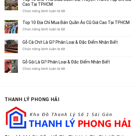
Địa
Cao Tại TPHCM
Chỉ
ở
Chức năng bình luận bị tắt
Chuyên
Top
Mua
10
Top 10 Địa Chỉ Mua Bán Quần Áo Cũ Giá Cao Tại TPHCM
Bán
Chỗ
Xe
ở
Chức năng bình luận bị tắt
Thu
Ba
Top
Mua
Gác
10
Gỗ Cà Chít Là Gì? Phân Loại & Đặc Điểm Nhận Biết
Sách
Cũ,
Địa
Cũ,
ở
Chức năng bình luận bị tắt
Xe
Chỉ
Truyện
Gỗ
Lôi
Mua
Tranh,
Cà
Cũ
Bán
Gỗ Gội Là Gì? Phân Loại & Đặc Điểm Nhận Biết
Tạp
Chít
Tại
Quần
Chí
ở
Chức năng bình luận bị tắt
Là
TP.HCM
Áo
Giá
Gỗ
Gì?
Cũ
Cao
Gội
Phân
Giá
Tại
Là
Loại
Cao
TPHCM
Gì?
&
Tại
Phân
Đặc
TPHCM
THANH LÝ PHONG HẢI
Loại
Điểm
&
Nhận
Đặc
Biết
Điểm
Nhận
Biết