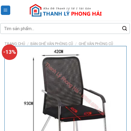
Skip
to
content
Tìm
kiếm:
TRANG CHỦ
/
BÀN GHẾ VĂN PHÒNG CŨ
/
GHẾ VĂN PHÒNG CŨ
-13%