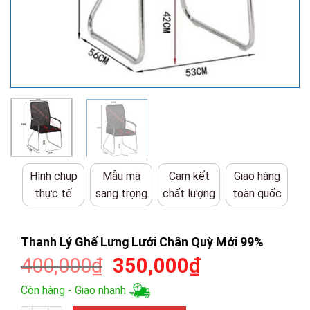
Hình chụp
Mẫu mã
Cam kết
Giao hàng
thực tế
sang trọng
chất lượng
toàn quốc
Thanh Lý Ghế Lưng Lưới Chân Quỳ Mới 99%
Giá
Giá
400,000
₫
350,000
₫
gốc
hiện
Còn hàng - Giao nhanh
là:
tại