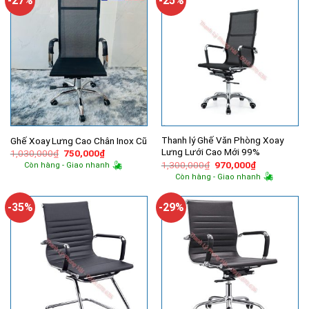
-27%
-25%
Thanh lý Ghế Văn Phòng Xoay
Ghế Xoay Lưng Cao Chân Inox Cũ
Lưng Lưới Cao Mới 99%
Giá
Giá
1,030,000
₫
750,000
₫
gốc
hiện
Giá
Giá
1,300,000
₫
970,000
₫
Còn hàng - Giao nhanh
là:
tại
gốc
hiện
Còn hàng - Giao nhanh
1,030,000₫.
là:
là:
tại
750,000₫.
1,300,000₫.
là:
970,000₫.
-35%
-29%