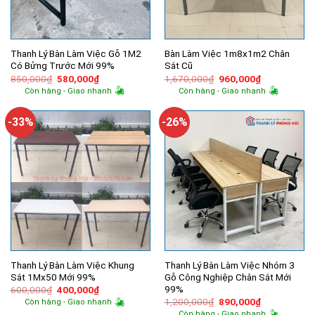
Thanh Lý Bàn Làm Việc Gỗ 1M2
Bàn Làm Việc 1m8x1m2 Chân
Có Bửng Trước Mới 99%
Sắt Cũ
Giá
Giá
Giá
Giá
850,000
₫
580,000
₫
1,670,000
₫
960,000
₫
gốc
hiện
gốc
hiện
Còn hàng - Giao nhanh
Còn hàng - Giao nhanh
là:
tại
là:
tại
850,000₫.
là:
1,670,000₫.
là:
580,000₫.
960,000₫.
-33%
-26%
Thanh Lý Bàn Làm Việc Khung
Thanh Lý Bàn Làm Việc Nhóm 3
Sắt 1Mx50 Mới 99%
Gỗ Công Nghiệp Chân Sắt Mới
99%
Giá
Giá
600,000
₫
400,000
₫
gốc
hiện
Giá
Giá
1,200,000
₫
890,000
₫
Còn hàng - Giao nhanh
là:
tại
gốc
hiện
Còn hàng - Giao nhanh