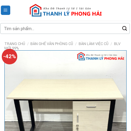
Skip
to
content
Tìm
kiếm:
TRANG CHỦ
/
BÀN GHẾ VĂN PHÒNG CŨ
/
BÀN LÀM VIỆC CŨ
/
BLV
MỚI 99%
-42%