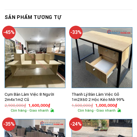
SẢN PHẨM TƯƠNG TỰ
-45%
-33%
Cụm Bàn Làm Việc 8 Người
Thanh Lý Bàn Làm Việc Gỗ
2m4x1m2 Cũ
1m2X60 2 Hộc Kéo Mới 99%
Giá
Giá
Giá
Giá
2,900,000
₫
1,600,000
₫
1,500,000
₫
1,000,000
₫
gốc
hiện
gốc
hiện
Còn hàng - Giao nhanh
Còn hàng - Giao nhanh
là:
tại
là:
tại
2,900,000₫.
là:
1,500,000₫.
là:
1,600,000₫.
1,000,000
-35%
-24%