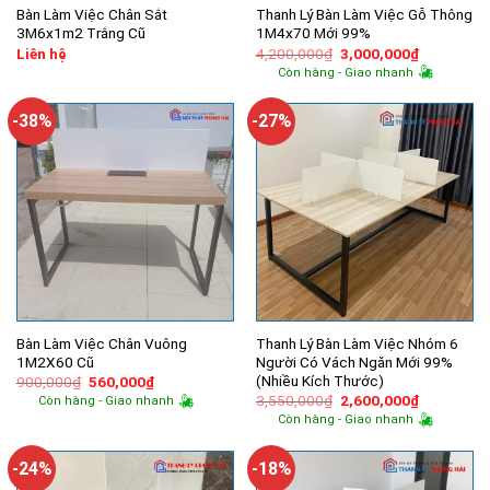
Bàn Làm Việc Chân Sắt
Thanh Lý Bàn Làm Việc Gỗ Thông
3M6x1m2 Trắng Cũ
1M4x70 Mới 99%
Giá
Giá
Liên hệ
4,200,000
₫
3,000,000
₫
gốc
hiện
Còn hàng - Giao nhanh
là:
tại
4,200,000₫.
là:
3,000,000
-38%
-27%
Bàn Làm Việc Chân Vuông
Thanh Lý Bàn Làm Việc Nhóm 6
1M2X60 Cũ
Người Có Vách Ngăn Mới 99%
(Nhiều Kích Thước)
Giá
Giá
900,000
₫
560,000
₫
gốc
hiện
Giá
Giá
3,550,000
₫
2,600,000
₫
Còn hàng - Giao nhanh
là:
tại
gốc
hiện
Còn hàng - Giao nhanh
900,000₫.
là:
là:
tại
560,000₫.
3,550,000₫.
là:
2,600,000
-24%
-18%