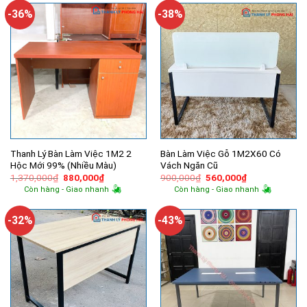
640,000₫.
2,200,000
-36%
-38%
Thanh Lý Bàn Làm Việc 1M2 2
Bàn Làm Việc Gỗ 1M2X60 Có
Hộc Mới 99% (Nhiều Màu)
Vách Ngăn Cũ
Giá
Giá
Giá
Giá
1,370,000
₫
880,000
₫
900,000
₫
560,000
₫
gốc
hiện
gốc
hiện
Còn hàng - Giao nhanh
Còn hàng - Giao nhanh
là:
tại
là:
tại
1,370,000₫.
là:
900,000₫.
là:
880,000₫.
560,000₫.
-32%
-43%