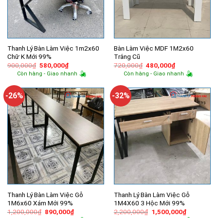
Thanh Lý Bàn Làm Việc 1m2x60
Bàn Làm Việc MDF 1M2x60
Chữ K Mới 99%
Trắng Cũ
Giá
Giá
Giá
Giá
900,000
₫
580,000
₫
720,000
₫
480,000
₫
gốc
hiện
gốc
hiện
Còn hàng - Giao nhanh
Còn hàng - Giao nhanh
là:
tại
là:
tại
900,000₫.
là:
720,000₫.
là:
580,000₫.
480,000₫.
-26%
-32%
Thanh Lý Bàn Làm Việc Gỗ
Thanh Lý Bàn Làm Việc Gỗ
1M6x60 Xám Mới 99%
1M4X60 3 Hộc Mới 99%
Giá
Giá
Giá
Giá
1,200,000
₫
890,000
₫
2,200,000
₫
1,500,000
₫
gốc
hiện
gốc
hiện