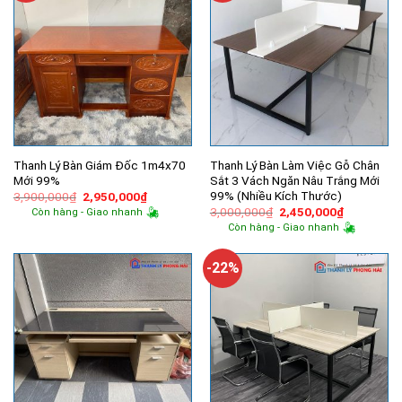
Thanh Lý Bàn Giám Đốc 1m4x70
Thanh Lý Bàn Làm Việc Gỗ Chân
Mới 99%
Sắt 3 Vách Ngăn Nâu Trắng Mới
99% (Nhiều Kích Thước)
Giá
Giá
3,900,000
₫
2,950,000
₫
gốc
hiện
Giá
Giá
3,000,000
₫
2,450,000
₫
Còn hàng - Giao nhanh
là:
tại
gốc
hiện
Còn hàng - Giao nhanh
3,900,000₫.
là:
là:
tại
2,950,000₫.
3,000,000₫.
là:
2,450,000
-22%