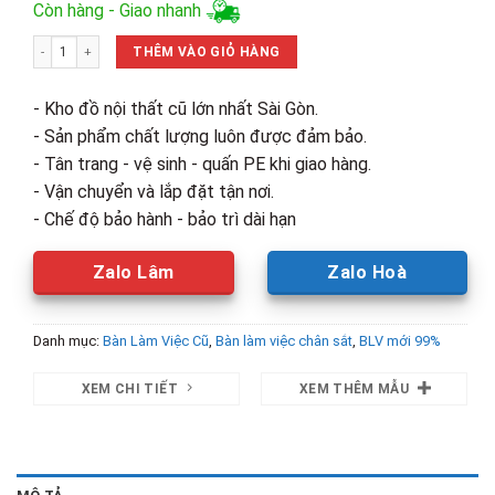
gốc
hiện
Còn hàng - Giao nhanh
là:
tại
Bàn Làm Việc Chân Sắt 1m2 Có Ngăn Tủ Mới 99% (nhiều màu) số lượng
1,720,000₫.
là:
THÊM VÀO GIỎ HÀNG
1,000,00
- Kho đồ nội thất cũ lớn nhất Sài Gòn.
- Sản phẩm chất lượng luôn được đảm bảo.
- Tân trang - vệ sinh - quấn PE khi giao hàng.
- Vận chuyển và lắp đặt tận nơi.
- Chế độ bảo hành - bảo trì dài hạn
Zalo Lâm
Zalo Hoà
Danh mục:
Bàn Làm Việc Cũ
,
Bàn làm việc chân sắt
,
BLV mới 99%
XEM CHI TIẾT
XEM THÊM MẪU