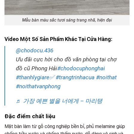
Mẫu bàn màu sắc tươi sáng trang nhã, hiện đại
Video Một Số Sản Phẩm Khác Tại Cửa Hàng:
@chodocu.436
Ưu đãi cực hời cho đồ văn phòng tại chợ
đồ cũ Phong Hải
#chodocuphonghai
#thanhlygiare✅
#trangtrinhacua
#noithat
#noithatvanphong
♬ 가장 예쁜 별을 너에게 – 마리탱
Đặc điểm chất liệu
Mặt bàn làm từ gỗ công nghiệp bền bỉ, phủ melamine giúp
chống trầy xước và chống thấm nước, dễ dàng vệ sinh và