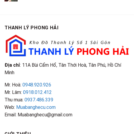
Giá
Gỗ
Gì?
Cũ
Cao
Gội
Phân
Giá
Tại
Là
Loại
Cao
TPHCM
Gì?
&
Tại
Phân
Đặc
TPHCM
THANH LÝ PHONG HẢI
Loại
Điểm
&
Nhận
Đặc
Biết
Điểm
Nhận
Biết
Địa chỉ
: 11A Bùi Cẩm Hổ, Tân Thới Hoà, Tân Phú, Hồ Chí
Minh
Mr. Hoà:
0948.920.926
Mr. Lâm:
0918.012.412
Thu mua:
0937.486.339
Web:
Muabanghecu.com
Email: Muabanghecu@gmail.com