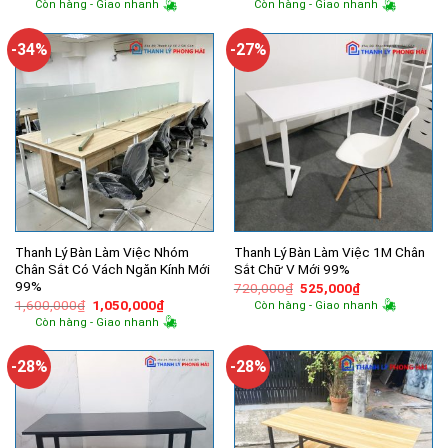
Còn hàng - Giao nhanh
Còn hàng - Giao nhanh
là:
tại
là:
tại
1,200,000₫.
là:
2,200,000₫.
là:
890,000₫.
1,500,000
-34%
-27%
Thanh Lý Bàn Làm Việc Nhóm
Thanh Lý Bàn Làm Việc 1M Chân
Chân Sắt Có Vách Ngăn Kính Mới
Sắt Chữ V Mới 99%
99%
Giá
Giá
720,000
₫
525,000
₫
gốc
hiện
Giá
Giá
1,600,000
₫
1,050,000
₫
Còn hàng - Giao nhanh
là:
tại
gốc
hiện
Còn hàng - Giao nhanh
720,000₫.
là:
là:
tại
525,000₫.
1,600,000₫.
là:
1,050,000₫.
-28%
-28%