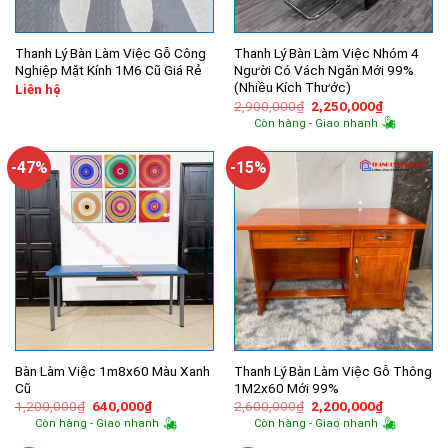
Thanh Lý Bàn Làm Việc Gỗ Công
Thanh Lý Bàn Làm Việc Nhóm 4
Nghiệp Mặt Kính 1M6 Cũ Giá Rẻ
Người Có Vách Ngăn Mới 99%
(Nhiều Kích Thước)
Liên hệ
Giá
Giá
2,900,000
₫
2,250,000
₫
gốc
hiện
Còn hàng - Giao nhanh
là:
tại
2,900,000₫.
là:
2,250,000
-47%
-15%
Bàn Làm Việc 1m8x60 Màu Xanh
Thanh Lý Bàn Làm Việc Gỗ Thông
Cũ
1M2x60 Mới 99%
Giá
Giá
Giá
Giá
1,200,000
₫
640,000
₫
2,600,000
₫
2,200,000
₫
gốc
hiện
gốc
hiện
Còn hàng - Giao nhanh
Còn hàng - Giao nhanh
là:
tại
là:
tại
1,200,000₫.
là:
2,600,000₫.
là: