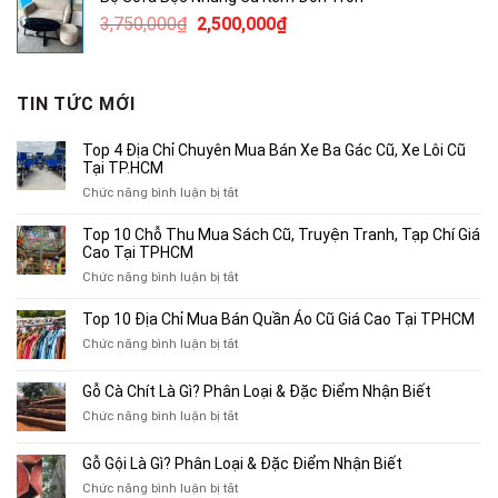
490,000₫.
là:
Giá
Giá
3,750,000
₫
2,500,000
₫
300,000₫.
gốc
hiện
là:
tại
3,750,000₫.
là:
TIN TỨC MỚI
2,500,000₫.
Top 4 Địa Chỉ Chuyên Mua Bán Xe Ba Gác Cũ, Xe Lôi Cũ
Tại TP.HCM
ở
Chức năng bình luận bị tắt
Top
4
Top 10 Chỗ Thu Mua Sách Cũ, Truyện Tranh, Tạp Chí Giá
Địa
Cao Tại TPHCM
Chỉ
ở
Chức năng bình luận bị tắt
Chuyên
Top
Mua
10
Top 10 Địa Chỉ Mua Bán Quần Áo Cũ Giá Cao Tại TPHCM
Bán
Chỗ
Xe
ở
Chức năng bình luận bị tắt
Thu
Ba
Top
Mua
Gác
10
Gỗ Cà Chít Là Gì? Phân Loại & Đặc Điểm Nhận Biết
Sách
Cũ,
Địa
Cũ,
ở
Chức năng bình luận bị tắt
Xe
Chỉ
Truyện
Gỗ
Lôi
Mua
Tranh,
Cà
Cũ
Bán
Gỗ Gội Là Gì? Phân Loại & Đặc Điểm Nhận Biết
Tạp
Chít
Tại
Quần
Chí
ở
Chức năng bình luận bị tắt
Là
TP.HCM
Áo