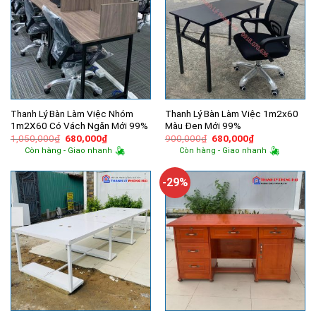
Thanh Lý Bàn Làm Việc Nhóm
Thanh Lý Bàn Làm Việc 1m2x60
1m2X60 Có Vách Ngăn Mới 99%
Màu Đen Mới 99%
Giá
Giá
Giá
Giá
1,050,000
₫
680,000
₫
900,000
₫
680,000
₫
gốc
hiện
gốc
hiện
Còn hàng - Giao nhanh
Còn hàng - Giao nhanh
là:
tại
là:
tại
1,050,000₫.
là:
900,000₫.
là:
680,000₫.
680,000₫.
-29%