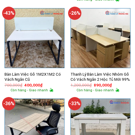
600,000₫.
là:
là:
tại
400,000₫.
1,200,000₫.
là:
890,000₫.
-43%
-26%
Bàn Làm Việc Gỗ 1M2X1M2 Có
Thanh Lý Bàn Làm Việc Nhóm Gỗ
Vách Ngăn Cũ
Có Vách Ngăn 2 Hộc Tủ Mới 99%
Giá
Giá
Giá
Giá
700,000
₫
400,000
₫
1,200,000
₫
890,000
₫
gốc
hiện
gốc
hiện
Còn hàng - Giao nhanh
Còn hàng - Giao nhanh
là:
tại
là:
tại
700,000₫.
là:
1,200,000₫.
là:
400,000₫.
890,000₫.
-36%
-33%