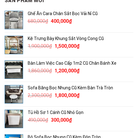
SẢN PHẨM MỚI
Ghế Ăn Cara Chân Sắt Bọc Vải Nỉ Cũ
Giá
Giá
680,000
₫
400,000
₫
gốc
hiện
là:
tại
Kệ Trưng Bày Khung Sắt Vòng Cong Cũ
680,000₫.
là:
Giá
Giá
1,900,000
₫
1,500,000
₫
400,000₫.
gốc
hiện
là:
tại
Bàn Làm Việc Cao Cấp 1m2 Cũ Chân Bánh Xe
1,900,000₫.
là:
Giá
Giá
1,860,000
₫
1,200,000
₫
1,500,000₫.
gốc
hiện
là:
tại
Sofa Băng Bọc Nhung Cũ Kèm Bàn Trà Tròn
1,860,000₫.
là:
Giá
Giá
2,300,000
₫
1,800,000
₫
1,200,000₫.
gốc
hiện
là:
tại
Tủ Hồ Sơ 1 Cánh Cũ Nhỏ Gọn
2,300,000₫.
là:
Giá
Giá
490,000
₫
300,000
₫
1,800,000₫.
gốc
hiện
là:
tại
Bộ Sofa Bọc Nhung Cũ Kèm Đôn Tròn