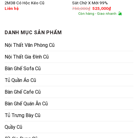
2M38 Có Hộc Kéo Cũ
Sắt Chữ X Mới 99%
Giá
Giá
Liên hệ
750,000
₫
525,000
₫
gốc
hiện
Còn hàng - Giao nhanh
là:
tại
750,000₫.
là:
525,000₫.
DANH MỤC SẢN PHẨM
Nội Thất Văn Phòng Cũ
Nội Thất Gia Đình Cũ
Bàn Ghế Sofa Cũ
Tủ Quần Áo Cũ
Bàn Ghế Cafe Cũ
Bàn Ghế Quán Ăn Cũ
Tủ Trưng Bày Cũ
Quầy Cũ