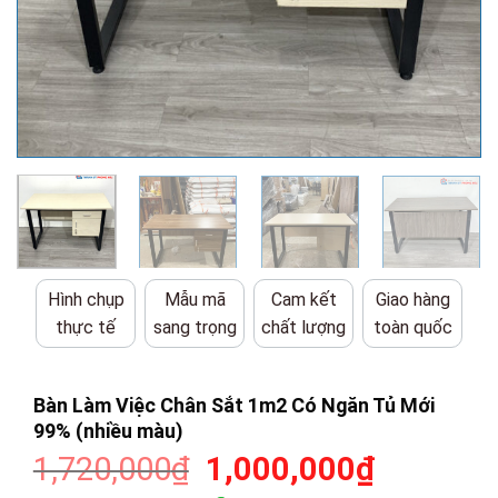
Hình chụp
Mẫu mã
Cam kết
Giao hàng
thực tế
sang trọng
chất lượng
toàn quốc
Bàn Làm Việc Chân Sắt 1m2 Có Ngăn Tủ Mới
99% (nhiều màu)
Giá
Giá
1,720,000
₫
1,000,000
₫