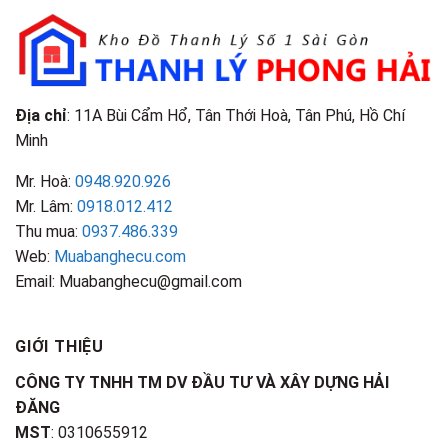
&
Nhận
Đặc
Biết
Điểm
Nhận
Biết
Địa chỉ
: 11A Bùi Cẩm Hổ, Tân Thới Hoà, Tân Phú, Hồ Chí
Minh
Mr. Hoà:
0948.920.926
Mr. Lâm:
0918.012.412
Thu mua:
0937.486.339
Web:
Muabanghecu.com
Email: Muabanghecu@gmail.com
GIỚI THIỆU
CÔNG TY TNHH TM DV ĐẦU TƯ VÀ XÂY DỰNG HẢI
ĐĂNG
MST
: 0310655912