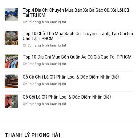
2,500,000₫.
Top 4 Địa Chỉ Chuyên Mua Bán Xe Ba Gác Cũ, Xe Lôi Cũ
Tại TP.HCM
ở
Chức năng bình luận bị tắt
Top
4
Top 10 Chỗ Thu Mua Sách Cũ, Truyện Tranh, Tạp Chí Giá
Địa
Cao Tại TPHCM
Chỉ
ở
Chức năng bình luận bị tắt
Chuyên
Top
Mua
10
Top 10 Địa Chỉ Mua Bán Quần Áo Cũ Giá Cao Tại TPHCM
Bán
Chỗ
Xe
ở
Chức năng bình luận bị tắt
Thu
Ba
Top
Mua
Gác
10
Gỗ Cà Chít Là Gì? Phân Loại & Đặc Điểm Nhận Biết
Sách
Cũ,
Địa
Cũ,
ở
Chức năng bình luận bị tắt
Xe
Chỉ
Truyện
Gỗ
Lôi
Mua
Tranh,
Cà
Cũ
Bán
Gỗ Gội Là Gì? Phân Loại & Đặc Điểm Nhận Biết
Tạp
Chít
Tại
Quần
Chí
ở
Chức năng bình luận bị tắt
Là
TP.HCM
Áo
Giá
Gỗ
Gì?
Cũ
Cao
Gội
Phân
Giá
Tại
Là
Loại
Cao
TPHCM
Gì?
&
Tại
Phân
Đặc
TPHCM
THANH LÝ PHONG HẢI
Loại
Điểm