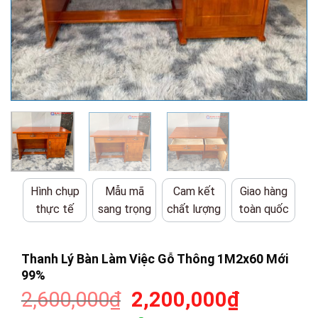
Hình chụp
Mẫu mã
Cam kết
Giao hàng
thực tế
sang trọng
chất lượng
toàn quốc
Thanh Lý Bàn Làm Việc Gỗ Thông 1M2x60 Mới
99%
Giá
Giá
2,600,000
₫
2,200,000
₫