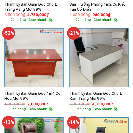
Thanh Lý Bàn Giám Đốc Chữ L
Bàn Trưởng Phòng 1m2 Cũ Kiểu
Trắng Vàng Mới 99%
Tân Cổ Điển
Giá
Giá
Giá
Giá
6,500,000
₫
4,750,000
₫
1,680,000
₫
960,000
₫
gốc
hiện
gốc
hiện
Còn hàng - Giao nhanh
Còn hàng - Giao nhanh
là:
tại
là:
tại
6,500,000₫.
là:
1,680,000₫.
là:
4,750,000₫.
960,000₫.
-52%
-21%
Thanh Lý Bàn Giám Đốc 1m4 Có
Thanh Lý Bàn Giám Đốc Chữ L
Hộc Mới 99%
Xám Trắng Mới 99%
Giá
Giá
Giá
Giá
4,200,000
₫
2,000,000
₫
6,000,000
₫
4,750,000
₫
gốc
hiện
gốc
hiện
Còn hàng - Giao nhanh
Còn hàng - Giao nhanh
là:
tại
là:
tại
4,200,000₫.
là:
6,000,000₫.
là:
2,000,000₫.
4,750,000
-13%
-14%