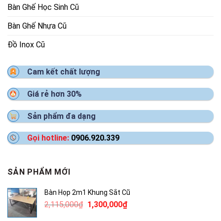
Bàn Ghế Học Sinh Cũ
Bàn Ghế Nhựa Cũ
Đồ Inox Cũ
Cam kết chất lượng
Giá rẻ hơn 30%
Sản phẩm đa dạng
Gọi hotline:
0906.920.339
SẢN PHẨM MỚI
Bàn Họp 2m1 Khung Sắt Cũ
Giá
Giá
2,115,000
₫
1,300,000
₫
gốc
hiện