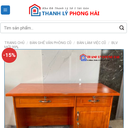
Skip
to
content
Tìm
kiếm:
TRANG CHỦ
/
BÀN GHẾ VĂN PHÒNG CŨ
/
BÀN LÀM VIỆC CŨ
/
BLV
MỚI 99%
-15%