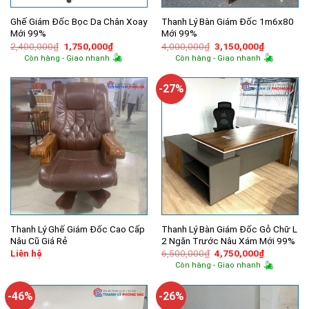
Ghế Giám Đốc Bọc Da Chân Xoay
Thanh Lý Bàn Giám Đốc 1m6x80
Mới 99%
Mới 99%
Giá
Giá
Giá
Giá
2,400,000
₫
1,750,000
₫
4,000,000
₫
3,150,000
₫
gốc
hiện
gốc
hiện
Còn hàng - Giao nhanh
Còn hàng - Giao nhanh
là:
tại
là:
tại
2,400,000₫.
là:
4,000,000₫.
là:
1,750,000₫.
3,150,000
-27%
Thanh Lý Ghế Giám Đốc Cao Cấp
Thanh Lý Bàn Giám Đốc Gỗ Chữ L
Nâu Cũ Giá Rẻ
2 Ngăn Trước Nâu Xám Mới 99%
Giá
Giá
Liên hệ
6,500,000
₫
4,750,000
₫
gốc
hiện
Còn hàng - Giao nhanh
là:
tại
6,500,000₫.
là:
4,750,000
-46%
-26%