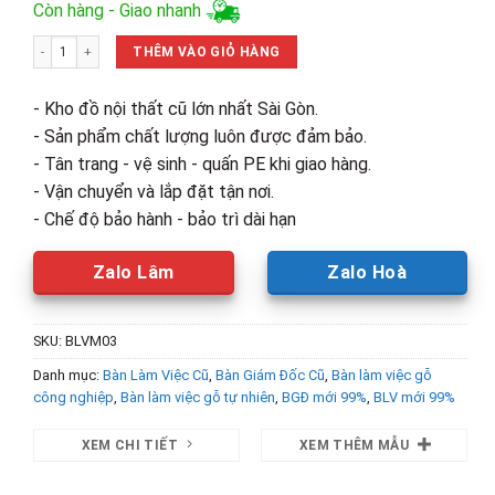
gốc
hiện
Còn hàng - Giao nhanh
là:
tại
Thanh Lý Bàn Làm Việc Gỗ Thông 1M2x60 Mới 99% số lượng
2,600,000₫.
là:
THÊM VÀO GIỎ HÀNG
2,200,00
- Kho đồ nội thất cũ lớn nhất Sài Gòn.
- Sản phẩm chất lượng luôn được đảm bảo.
- Tân trang - vệ sinh - quấn PE khi giao hàng.
- Vận chuyển và lắp đặt tận nơi.
- Chế độ bảo hành - bảo trì dài hạn
Zalo Lâm
Zalo Hoà
SKU:
BLVM03
Danh mục:
Bàn Làm Việc Cũ
,
Bàn Giám Đốc Cũ
,
Bàn làm việc gỗ
công nghiệp
,
Bàn làm việc gỗ tự nhiên
,
BGĐ mới 99%
,
BLV mới 99%
XEM CHI TIẾT
XEM THÊM MẪU