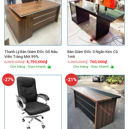
Thanh Lý Bàn Giám Đốc Gỗ Nâu
Bàn Giám Đốc 3 Ngăn Kéo Cũ
Viền Trắng Mới 99%
1m6
Giá
Giá
Giá
Giá
6,600,000
₫
4,750,000
₫
1,360,000
₫
760,000
₫
gốc
hiện
gốc
hiện
Còn hàng - Giao nhanh
Còn hàng - Giao nhanh
là:
tại
là:
tại
6,600,000₫.
là:
1,360,000₫.
là:
4,750,000₫.
760,000₫.
-27%
-21%