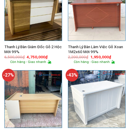
Thanh Lý Bàn Giám Đốc Gỗ 2 Hộc
Thanh Lý Bàn Làm Việc Gỗ Xoan
Mới 99%
1M2x60 Mới 99%
Giá
Giá
Giá
Giá
6,500,000
₫
4,750,000
₫
2,200,000
₫
1,950,000
₫
gốc
hiện
gốc
hiện
Còn hàng - Giao nhanh
Còn hàng - Giao nhanh
là:
tại
là:
tại
6,500,000₫.
là:
2,200,000₫.
là:
4,750,000₫.
1,950,000
-27%
-43%