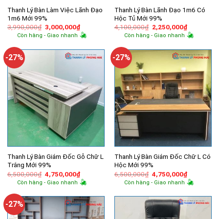
Thanh Lý Bàn Làm Việc Lãnh Đạo
Thanh Lý Bàn Lãnh Đạo 1m6 Có
1m6 Mới 99%
Hộc Tủ Mới 99%
Giá
Giá
Giá
Giá
3,990,000
₫
3,000,000
₫
4,100,000
₫
2,250,000
₫
gốc
hiện
gốc
hiện
Còn hàng - Giao nhanh
Còn hàng - Giao nhanh
là:
tại
là:
tại
3,990,000₫.
là:
4,100,000₫.
là:
3,000,000₫.
2,250,000
-27%
-27%
Thanh Lý Bàn Giám Đốc Gỗ Chữ L
Thanh Lý Bàn Giám Đốc Chữ L Có
Trắng Mới 99%
Hộc Mới 99%
Giá
Giá
Giá
Giá
6,500,000
₫
4,750,000
₫
6,500,000
₫
4,750,000
₫
gốc
hiện
gốc
hiện
Còn hàng - Giao nhanh
Còn hàng - Giao nhanh
là:
tại
là:
tại
6,500,000₫.
là:
6,500,000₫.
là:
4,750,000₫.
4,750,000
-27%