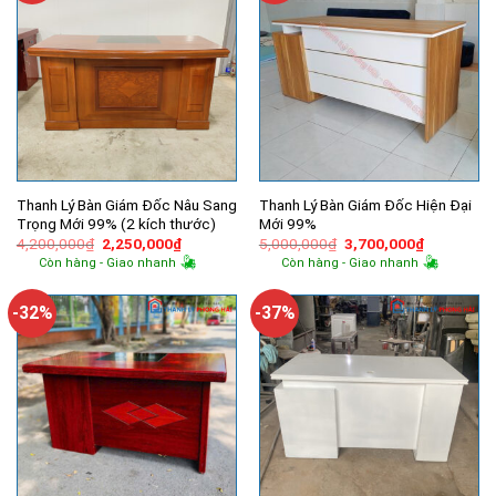
Thanh Lý Bàn Giám Đốc Nâu Sang
Thanh Lý Bàn Giám Đốc Hiện Đại
Trọng Mới 99% (2 kích thước)
Mới 99%
Giá
Giá
Giá
Giá
4,200,000
₫
2,250,000
₫
5,000,000
₫
3,700,000
₫
gốc
hiện
gốc
hiện
Còn hàng - Giao nhanh
Còn hàng - Giao nhanh
là:
tại
là:
tại
4,200,000₫.
là:
5,000,000₫.
là:
2,250,000₫.
3,700,000
-32%
-37%