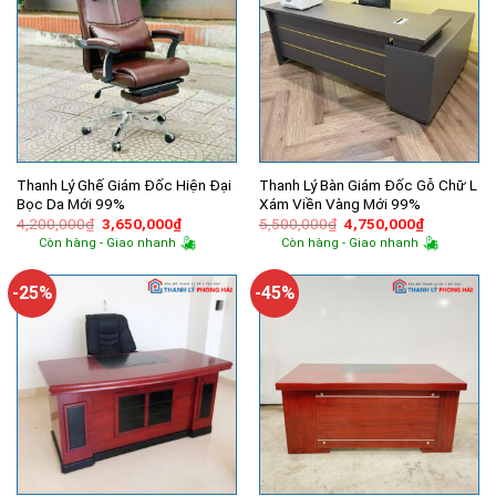
Thanh Lý Ghế Giám Đốc Hiện Đại
Thanh Lý Bàn Giám Đốc Gỗ Chữ L
Bọc Da Mới 99%
Xám Viền Vàng Mới 99%
Giá
Giá
Giá
Giá
4,200,000
₫
3,650,000
₫
5,500,000
₫
4,750,000
₫
gốc
hiện
gốc
hiện
Còn hàng - Giao nhanh
Còn hàng - Giao nhanh
là:
tại
là:
tại
4,200,000₫.
là:
5,500,000₫.
là:
3,650,000₫.
4,750,000
-25%
-45%