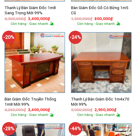
Thanh Lý Bàn Giám Đốc 1m8
Bàn Giám Đốc Gỗ Có Bửng 1m5
Sang Trọng Mới 99%
Cũ
Giá
Giá
Giá
Giá
4,300,000
₫
3,400,000
₫
1,300,000
₫
800,000
₫
gốc
hiện
gốc
hiện
Còn hàng - Giao nhanh
Còn hàng - Giao nhanh
là:
tại
là:
tại
4,300,000₫.
là:
1,300,000₫.
là:
3,400,000₫.
800,000₫.
-20%
-24%
Bàn Giám Đốc Truyền Thống
Thanh Lý Bàn Giám Đốc 1m4x70
1m8 Mới 99%
Mới 99%
Giá
Giá
Giá
Giá
4,260,000
₫
3,400,000
₫
3,900,000
₫
2,950,000
₫
gốc
hiện
gốc
hiện
Còn hàng - Giao nhanh
Còn hàng - Giao nhanh
là:
tại
là:
tại
4,260,000₫.
là:
3,900,000₫.
là:
3,400,000₫.
2,950,000
-28%
-44%