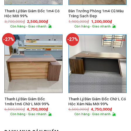
Thanh Lý Bàn Giám Đốc 1m4 Có
Bàn Trưởng Phòng 1m4 Cũ Màu
Hộc Mới 99%
Trắng Sạch Đẹp
Giá
Giá
Giá
Giá
3,700,000
₫
2,500,000
₫
1,900,000
₫
1,200,000
₫
gốc
hiện
gốc
hiện
Còn hàng - Giao nhanh
Còn hàng - Giao nhanh
là:
tại
là:
tại
3,700,000₫.
là:
1,900,000₫.
là:
2,500,000₫.
1,200,000
-27%
-27%
Thanh Lý Bàn Giám Đốc
Thanh Lý Bàn Giám Đốc Chữ L Có
1m8x1m6 Chữ L Mới 99%
Hộc Xám Nâu Mới 99%
Giá
Giá
Giá
Giá
6,500,000
₫
4,750,000
₫
6,500,000
₫
4,750,000
₫
gốc
hiện
gốc
hiện
Còn hàng - Giao nhanh
Còn hàng - Giao nhanh
là:
tại
là:
tại
6,500,000₫.
là:
6,500,000₫.
là:
4,750,000₫.
4,750,000