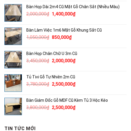
là:
tại
Bàn Họp Dài 2m4 Cũ Mặt Gỗ Chân Sắt (Nhiều Màu)
2,115,000₫.
là:
Giá
Giá
2,000,000
₫
1,400,000
₫
1,300,000₫.
gốc
hiện
là:
tại
Bàn Làm Việc 1m6 Mặt Gỗ Khung Sắt Cũ
2,000,000₫.
là:
Giá
Giá
1,050,000
₫
850,000
₫
1,400,000₫.
gốc
hiện
là:
tại
Bàn Họp Chân Chữ U 3m Cũ
1,050,000₫.
là:
Giá
Giá
3,450,000
₫
2,000,000
₫
850,000₫.
gốc
hiện
là:
tại
Tủ Tivi Gỗ Tự Nhiên 2m Cũ
3,450,000₫.
là:
Giá
Giá
3,780,000
₫
2,500,000
₫
2,000,000₫.
gốc
hiện
là:
tại
Bàn Giám Đốc Gỗ MDF Cũ Kèm Tủ 3 Hộc Kéo
3,780,000₫.
là:
Giá
Giá
3,800,000
₫
2,500,000
₫
2,500,000₫.
gốc
hiện
là:
tại
3,800,000₫.
là:
TIN TỨC MỚI