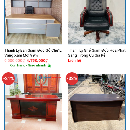
Thanh Lý Bàn Giám Đốc Gỗ Chữ L
Thanh Lý Ghế Giám Đốc Hòa Phát
Vàng Xám Mới 99%
Sang Trọng Cũ Giá Rẻ
Giá
Giá
6,500,000
₫
4,750,000
₫
Liên hệ
gốc
hiện
Còn hàng - Giao nhanh
là:
tại
6,500,000₫.
là:
4,750,000₫.
-21%
-38%