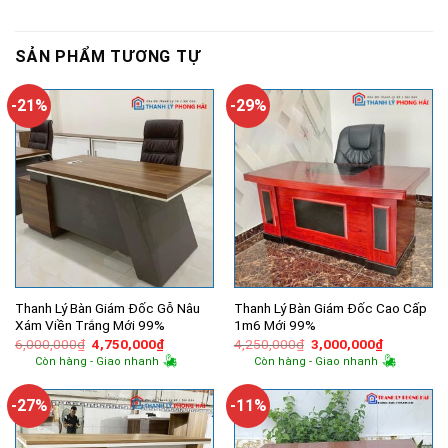
SẢN PHẨM TƯƠNG TỰ
-21%
-29%
Thanh Lý Bàn Giám Đốc Gỗ Nâu
Thanh Lý Bàn Giám Đốc Cao Cấp
Xám Viền Trắng Mới 99%
1m6 Mới 99%
Giá
Giá
Giá
Giá
6,000,000
₫
4,750,000
₫
4,250,000
₫
3,000,000
₫
gốc
hiện
gốc
hiện
Còn hàng - Giao nhanh
Còn hàng - Giao nhanh
là:
tại
là:
tại
6,000,000₫.
là:
4,250,000₫.
là:
4,750,000₫.
3,000,000
-27%
-11%