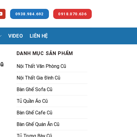
0938.984.692
0918.070.636
VIDEO
LIÊN HỆ
DANH MỤC SẢN PHẨM
Cũ
Nội Thất Văn Phòng Cũ
Nội Thất Gia Đình Cũ
Bàn Ghế Sofa Cũ
Tủ Quần Áo Cũ
Bàn Ghế Cafe Cũ
Bàn Ghế Quán Ăn Cũ
Tủ Trưng Bày Cũ