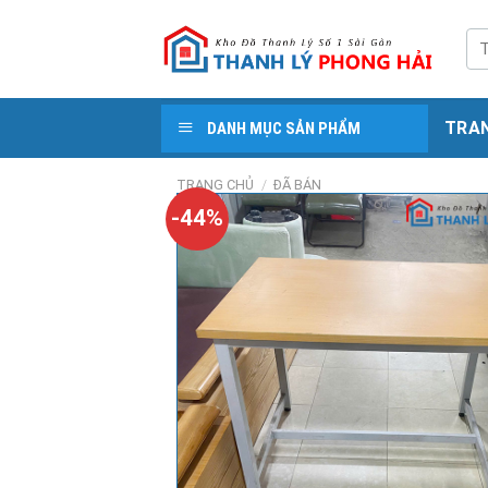
Skip
to
Tì
kiế
content
TRA
DANH MỤC SẢN PHẨM
TRANG CHỦ
/
ĐÃ BÁN
-44%