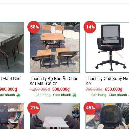
-58%
-14%
t Đá 4 Ghế
Thanh Lý Bộ Bàn Ăn Chân
Thanh Lý Ghế Xoay Né
Sắt Mặt Gỗ Cũ
Đứt
á
Giá
Giá
Giá
Giá
Giá
,900,000
₫
1,200,000
₫
500,000
₫
760,000
₫
650,000
₫
ốc
hiện
gốc
hiện
gốc
hiệ
iao nhanh
Còn hàng - Giao nhanh
Còn hàng - Giao nhanh
tại
là:
tại
là:
tại
200,000₫.
là:
1,200,000₫.
là:
760,000₫.
là:
5,900,000₫.
500,000₫.
650
-27%
-45%