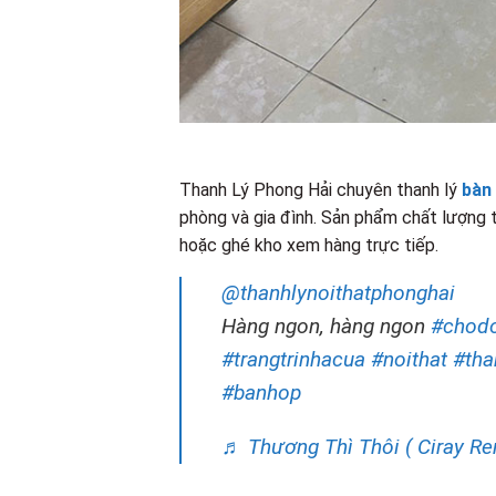
Thanh Lý Phong Hải chuyên thanh lý
bàn 
phòng và gia đình. Sản phẩm chất lượng t
hoặc ghé kho xem hàng trực tiếp.
@thanhlynoithatphonghai
Hàng ngon, hàng ngon
#chod
#trangtrinhacua
#noithat
#tha
#banhop
♬ Thương Thì Thôi ( Ciray Re