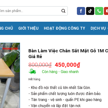
m
m:
NG CHỦ
GIỚI THIỆU
HOẠT ĐỘNG CÔNG TY
DỊCH VỤ
Bàn Làm Việc Chân Sắt Mặt Gỗ 1M 
Giá Rẻ
Giá
Giá
800,000
₫
450,000
₫
gốc
hiện
Còn hàng - Giao nhanh
là:
tại
Hết hàng
800,000₫.
là:
450,000₫.
- Kho đồ nội thất cũ lớn nhất Sài Gòn.
- Sản phẩm chất lượng luôn được đảm bảo.
- Tân trang - vệ sinh - quấn PE khi giao hàng.
- Vận chuyển và lắp đặt tận nơi.