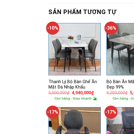
SẢN PHẨM TƯƠNG TỰ
-10%
-36%
Thanh Lý Bộ Bàn Ghế Ăn
Bộ Bàn Ăn Mặ
Mặt Đá Nhập Khẩu
Đẹp 99%
Giá
Giá
Gi
5,500,000
₫
4,940,000
₫
9,200,000
₫
5
gốc
hiện
g
Còn hàng - Giao nhanh
Còn hàng - G
là:
tại
là:
5,500,000₫.
là:
9,
4,940,000₫.
-17%
-17%