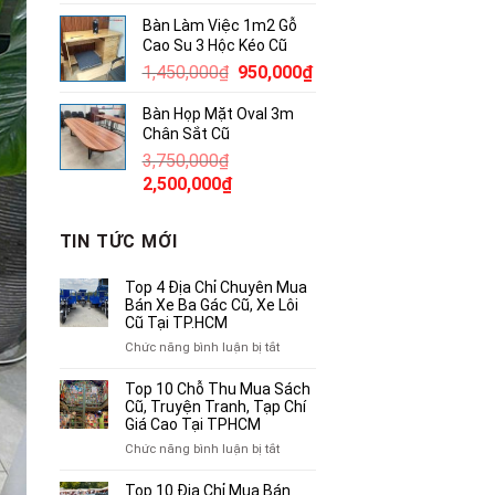
gốc
hiện
Bàn Làm Việc 1m2 Gỗ
là:
tại
Cao Su 3 Hộc Kéo Cũ
1,750,000₫.
là:
Giá
Giá
1,450,000
₫
950,000
₫
1,000,000₫.
gốc
hiện
Bàn Họp Mặt Oval 3m
là:
tại
Chân Sắt Cũ
1,450,000₫.
là:
3,750,000
₫
950,000₫.
Giá
Giá
2,500,000
₫
gốc
hiện
là:
tại
TIN TỨC MỚI
3,750,000₫.
là:
2,500,000₫.
Top 4 Địa Chỉ Chuyên Mua
Bán Xe Ba Gác Cũ, Xe Lôi
Cũ Tại TP.HCM
ở
Chức năng bình luận bị tắt
Top
4
Top 10 Chỗ Thu Mua Sách
Địa
Cũ, Truyện Tranh, Tạp Chí
Chỉ
Giá Cao Tại TPHCM
Chuyên
ở
Chức năng bình luận bị tắt
Mua
Top
Bán
10
Top 10 Địa Chỉ Mua Bán