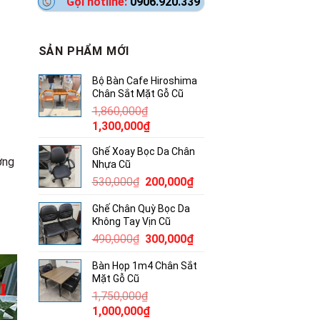
Gọi hotline:
0906.920.339
SẢN PHẨM MỚI
Bộ Bàn Cafe Hiroshima
Chân Sắt Mặt Gỗ Cũ
1,860,000
₫
Giá
Giá
1,300,000
₫
gốc
hiện
Ghế Xoay Bọc Da Chân
là:
tại
ởng
Nhựa Cũ
1,860,000₫.
là:
Giá
Giá
530,000
₫
200,000
₫
1,300,000₫.
gốc
hiện
Ghế Chân Quỳ Bọc Da
là:
tại
Không Tay Vịn Cũ
530,000₫.
là:
Giá
Giá
490,000
₫
300,000
₫
200,000₫.
gốc
hiện
Bàn Họp 1m4 Chân Sắt
là:
tại
Mặt Gỗ Cũ
490,000₫.
là:
1,750,000
₫
300,000₫.
Giá
Giá
1,000,000
₫