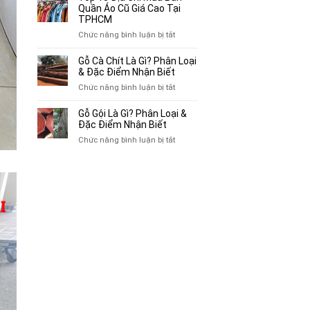
Xe
Chỗ
Quần Áo Cũ Giá Cao Tại
Ba
Thu
TPHCM
Gác
Mua
ở
Chức năng bình luận bị tắt
Cũ,
Sách
Top
Xe
Cũ,
10
Gỗ Cà Chít Là Gì? Phân Loại
Lôi
Truyện
Địa
& Đặc Điểm Nhận Biết
Cũ
Tranh,
Chỉ
Tại
ở
Chức năng bình luận bị tắt
Tạp
Mua
TP.HCM
Gỗ
Chí
Bán
Cà
Giá
Gỗ Gội Là Gì? Phân Loại &
Quần
Chít
Đặc Điểm Nhận Biết
Cao
Áo
Là
Tại
ở
Chức năng bình luận bị tắt
Cũ
Gì?
TPHCM
Gỗ
Giá
Phân
Gội
Cao
Loại
Là
Tại
&
Gì?
TPHCM
Đặc
Phân
Điểm
Loại
Nhận
&
Biết
Đặc
Điểm
Nhận
Biết