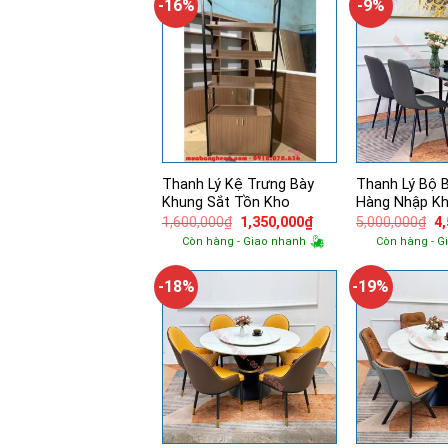
-16%
-9%
Thanh Lý Kệ Trưng Bày
Thanh Lý Bộ 
Khung Sắt Tồn Kho
Hàng Nhập K
Giá
Giá
Gi
1,600,000
₫
1,350,000
₫
5,000,000
₫
4
gốc
hiện
g
Còn hàng - Giao nhanh
Còn hàng - G
là:
tại
là:
1,600,000₫.
là:
5,
1,350,000₫.
-18%
-19%