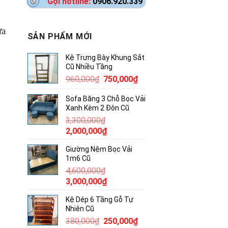
Gọi hotline:
0906.920.339
ừa
SẢN PHẨM MỚI
Kệ Trưng Bày Khung Sắt
Cũ Nhiều Tầng
Giá
Giá
960,000
₫
750,000
₫
gốc
hiện
Sofa Băng 3 Chỗ Bọc Vải
là:
tại
Xanh Kèm 2 Đôn Cũ
960,000₫.
là:
3,300,000
₫
750,000₫.
Giá
Giá
2,000,000
₫
gốc
hiện
Giường Nệm Bọc Vải
là:
tại
1m6 Cũ
3,300,000₫.
là:
4,600,000
₫
2,000,000₫.
Giá
Giá
3,000,000
₫
gốc
hiện
Kệ Dép 6 Tầng Gỗ Tự
là:
tại
Nhiên Cũ
4,600,000₫.
là:
Giá
Giá
380,000
₫
250,000
₫
3,000,000₫.