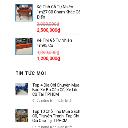
gốc
hiện
Kệ Thờ Gỗ Tự Nhiên
là:
tại
1m27 Cũ Chạm Khắc Cổ
380,000₫.
là:
Điển
250,000₫.
3,800,000
₫
Giá
Giá
2,500,000
₫
gốc
hiện
Kệ Tivi Gỗ Tự Nhiên
là:
tại
1m95 Cũ
3,800,000₫.
là:
1,890,000
₫
2,500,000₫.
Giá
Giá
1,200,000
₫
gốc
hiện
là:
tại
TIN TỨC MỚI
1,890,000₫.
là:
1,200,000₫.
Top 4 Địa Chỉ Chuyên Mua
Bán Xe Ba Gác Cũ, Xe Lôi
Cũ Tại TP.HCM
ở
Chức năng bình luận bị tắt
Top
4
Top 10 Chỗ Thu Mua Sách
Địa
Cũ, Truyện Tranh, Tạp Chí
Chỉ
Giá Cao Tại TPHCM
Chuyên
ở
Chức năng bình luận bị tắt