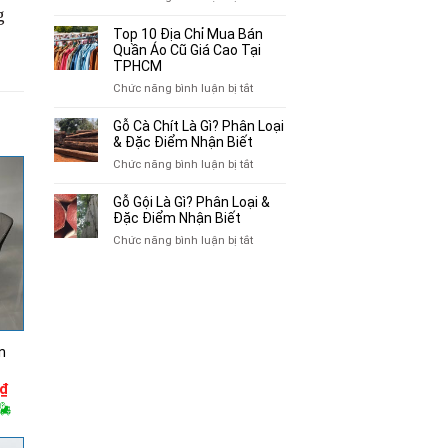
Mua
g
Top
Bán
10
Top 10 Địa Chỉ Mua Bán
Xe
Chỗ
Quần Áo Cũ Giá Cao Tại
Ba
Thu
TPHCM
Gác
Mua
ở
Chức năng bình luận bị tắt
Cũ,
Sách
Top
Xe
Cũ,
10
Gỗ Cà Chít Là Gì? Phân Loại
Lôi
Truyện
Địa
& Đặc Điểm Nhận Biết
Cũ
Tranh,
Chỉ
Tại
ở
Chức năng bình luận bị tắt
Tạp
Mua
TP.HCM
Gỗ
Chí
Bán
Cà
Giá
Gỗ Gội Là Gì? Phân Loại &
Quần
Chít
Đặc Điểm Nhận Biết
Cao
Áo
Là
Tại
ở
Chức năng bình luận bị tắt
Cũ
Gì?
TPHCM
Gỗ
Giá
Phân
Gội
Cao
Loại
Là
Tại
&
Gì?
TPHCM
Đặc
Phân
Điểm
Loại
n
Nhận
&
Biết
Đặc
Giá
₫
Điểm
hiện
Nhận
tại
Biết
0₫.
là:
7,100,000₫.