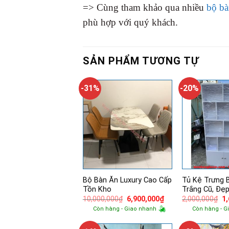
=> Cùng tham khảo qua nhiều
bộ bà
phù hợp với quý khách.
SẢN PHẨM TƯƠNG TỰ
-31%
-20%
Bộ Bàn Ăn Luxury Cao Cấp
Tủ Kệ Trưng 
Tồn Kho
Trắng Cũ, Đẹ
Giá
Giá
Gi
10,000,000
₫
6,900,000
₫
2,000,000
₫
1
gốc
hiện
g
Còn hàng - Giao nhanh
Còn hàng - G
là:
tại
là:
10,000,000₫.
là:
2,
6,900,000₫.