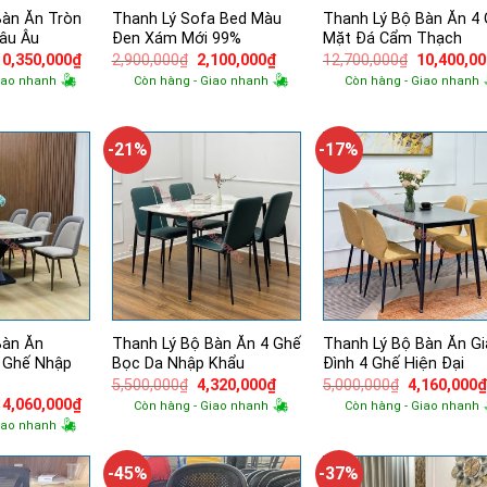
Bàn Ăn Tròn
Thanh Lý Sofa Bed Màu
Thanh Lý Bộ Bàn Ăn 4
hâu Âu
Đen Xám Mới 99%
Mặt Đá Cẩm Thạch
Giá
Giá
Giá
Giá
Giá
10,350,000
₫
2,900,000
₫
2,100,000
₫
12,700,000
₫
10,400,0
gốc
hiện
gốc
hiện
gốc
iao nhanh
Còn hàng - Giao nhanh
Còn hàng - Giao nhanh
à:
tại
là:
tại
là:
12,700,000₫.
là:
2,900,000₫.
là:
12,700,00
10,350,000₫.
2,100,000₫.
-21%
-17%
Bàn Ăn
Thanh Lý Bộ Bàn Ăn 4 Ghế
Thanh Lý Bộ Bàn Ăn Gi
 Ghế Nhập
Bọc Da Nhập Khẩu
Đình 4 Ghế Hiện Đại
Giá
Giá
Giá
5,500,000
₫
4,320,000
₫
5,000,000
₫
4,160,000
gốc
hiện
gốc
Giá
Giá
14,060,000
₫
Còn hàng - Giao nhanh
Còn hàng - Giao nhanh
là:
tại
là:
gốc
hiện
iao nhanh
5,500,000₫.
là:
5,000,000₫.
à:
tại
4,320,000₫.
16,600,000₫.
là:
14,060,000₫.
-45%
-37%