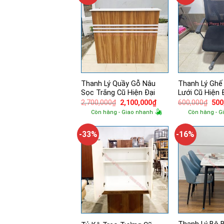
Thanh Lý Quầy Gỗ Nâu
Thanh Lý Ghế
Sọc Trắng Cũ Hiện Đại
Lưới Cũ Hiện 
Giá
Giá
Giá
2,700,000
₫
2,100,000
₫
600,000
₫
500
gốc
hiện
gốc
Còn hàng - Giao nhanh
Còn hàng - G
là:
tại
là:
2,700,000₫.
là:
600
2,100,000₫.
-33%
-16%