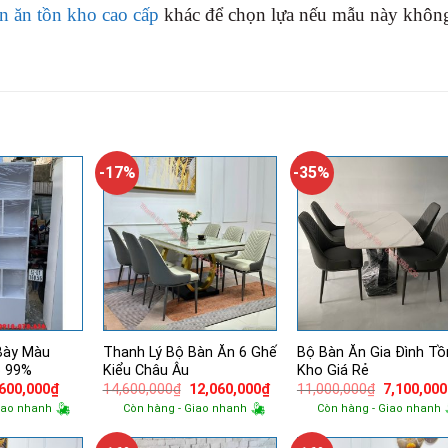
n ăn tồn kho cao cấp
khác để chọn lựa nếu mẫu này khôn
-17%
-35%
Bày Màu
Thanh Lý Bộ Bàn Ăn 6 Ghế
Bộ Bàn Ăn Gia Đình Tồ
p 99%
Kiểu Châu Âu
Kho Giá Rẻ
á
Giá
Giá
Giá
Giá
,600,000
₫
14,600,000
₫
12,060,000
₫
11,000,000
₫
7,100,000
ốc
hiện
gốc
hiện
gốc
iao nhanh
Còn hàng - Giao nhanh
Còn hàng - Giao nhanh
tại
là:
tại
là:
000,000₫.
là:
14,600,000₫.
là:
11,000,00
1,600,000₫.
12,060,000₫.