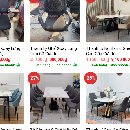
 Xoay Lưng
Thanh Lý Ghế Xoay Lưng
Thanh Lý Bộ Bàn 6 Gh
Đại
Lưới Cũ Giá Rẻ
Cao Cấp Giá Rẻ
Giá
Giá
Giá
Giá
,000
₫
550,000
₫
300,000
₫
14,500,000
₫
9,100,000
hiện
gốc
hiện
gốc
iao nhanh
Còn hàng - Giao nhanh
Còn hàng - Giao nhanh
tại
là:
tại
là:
,000₫.
là:
550,000₫.
là:
14,500,00
500,000₫.
300,000₫.
-27%
-25%