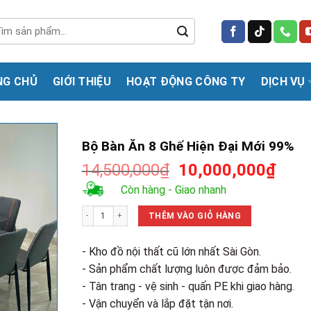
m
m:
NG CHỦ
GIỚI THIỆU
HOẠT ĐỘNG CÔNG TY
DỊCH VỤ
Bộ Bàn Ăn 8 Ghế Hiện Đại Mới 99%
Giá
Giá
14,500,000
₫
10,000,000
₫
gốc
hiện
Còn hàng - Giao nhanh
là:
tại
Bộ Bàn Ăn 8 Ghế Hiện Đại Mới 99% số lượng
14,500,000₫.
là:
THÊM VÀO GIỎ HÀNG
10,0
- Kho đồ nội thất cũ lớn nhất Sài Gòn.
- Sản phẩm chất lượng luôn được đảm bảo.
- Tân trang - vệ sinh - quấn PE khi giao hàng.
- Vận chuyển và lắp đặt tận nơi.