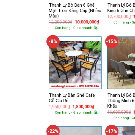
Thanh Lý Bộ Bàn 6 Ghế
Thanh Lý Bộ 
Mặt Tròn Đẳng Cấp (Nhiều
Kiểu 6 Ghế C
Màu)
12,700,000
₫
Giá
Giá
12,200,000
₫
10,000,000
₫
Còn hàng - G
l
gốc
hiện
Còn hàng - Giao nhanh
là:
tại
12,200,000₫.
là:
10,000,000₫.
-8%
-15%
Thanh Lý Bàn Ghế Cafe
Thanh Lý Bộ 
Gỗ Gía Rẻ
Thông Minh 6
Khẩu
Giá
Giá
1,950,000
₫
1,800,000
₫
gốc
hiện
16,600,000
₫
Còn hàng - Giao nhanh
là:
tại
Còn hàng - G
1,950,000₫.
là:
l
1,800,000₫.
-22%
-17%