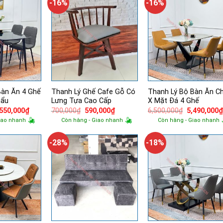
-16%
-16%
Bàn Ăn 4 Ghế
Thanh Lý Ghế Cafe Gỗ Có
Thanh Lý Bộ Bàn Ăn C
hẩu
Lưng Tựa Cao Cấp
X Mặt Đá 4 Ghế
á
Giá
Giá
Giá
Giá
,550,000
₫
700,000
₫
590,000
₫
6,500,000
₫
5,490,000
ốc
hiện
gốc
hiện
gốc
iao nhanh
Còn hàng - Giao nhanh
Còn hàng - Giao nhanh
tại
là:
tại
là:
000,000₫.
là:
700,000₫.
là:
6,500,000₫.
4,550,000₫.
590,000₫.
-28%
-18%