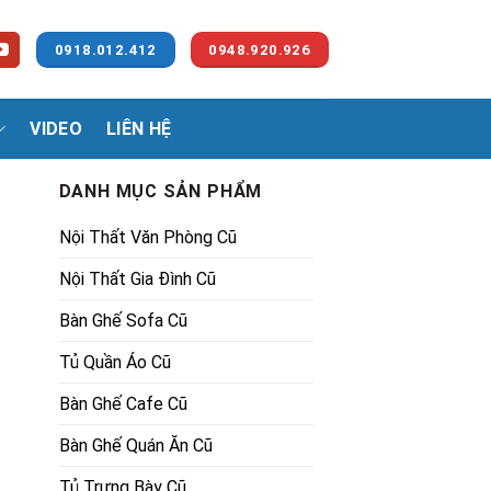
0918.012.412
0948.920.926
VIDEO
LIÊN HỆ
DANH MỤC SẢN PHẨM
Nội Thất Văn Phòng Cũ
Nội Thất Gia Đình Cũ
Bàn Ghế Sofa Cũ
Tủ Quần Áo Cũ
00,000₫.
Bàn Ghế Cafe Cũ
Bàn Ghế Quán Ăn Cũ
Tủ Trưng Bày Cũ