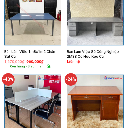
Bàn Làm Việc 1m8x1m2 Chân
Bàn Làm Việc Gỗ Công Nghiệp
Sắt Cũ
2M38 Có Hộc Kéo Cũ
Giá
Giá
1,670,000
₫
960,000
₫
Liên hệ
gốc
hiện
Còn hàng - Giao nhanh
là:
tại
1,670,000₫.
là:
960,000₫.
-43%
-24%