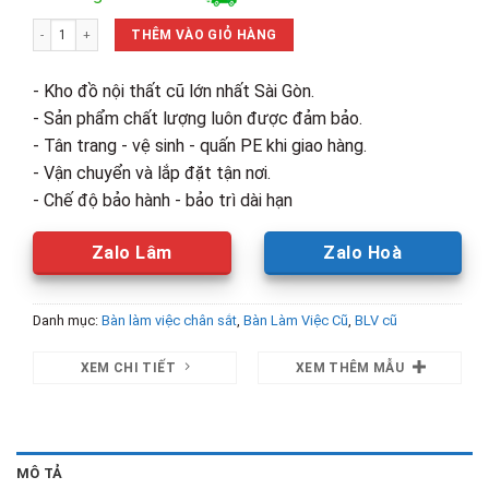
là:
tại
Bàn Làm Việc Chân Sắt Mặt Gỗ MDF Cũ (Nhiều Size) số lượng
1,060,000₫.
là:
THÊM VÀO GIỎ HÀNG
700,000₫.
- Kho đồ nội thất cũ lớn nhất Sài Gòn.
- Sản phẩm chất lượng luôn được đảm bảo.
- Tân trang - vệ sinh - quấn PE khi giao hàng.
- Vận chuyển và lắp đặt tận nơi.
- Chế độ bảo hành - bảo trì dài hạn
Zalo Lâm
Zalo Hoà
Danh mục:
Bàn làm việc chân sắt
,
Bàn Làm Việc Cũ
,
BLV cũ
XEM CHI TIẾT
XEM THÊM MẪU
MÔ TẢ