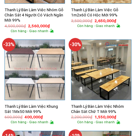
Thanh Lý Bàn Làm Việc Nhóm Gỗ
Thanh Lý Bàn Làm Việc Gỗ
Chân Sắt 4 Người Có Vách Ngăn
1m2x60 Có Hộc Mới 99%
Mới 99%
Giá
Giá
3,500,000
₫
2,650,000
₫
gốc
hiện
Giá
Giá
4,500,000
₫
2,560,000
₫
Còn hàng - Giao nhanh
là:
tại
gốc
hiện
Còn hàng - Giao nhanh
3,500,000₫.
là:
là:
tại
2,650,000
4,500,000₫.
là:
2,560,000₫.
-33%
-30%
Thanh Lý Bàn Làm Việc Khung
Thanh Lý Bàn Làm Việc Nhóm
Sắt 1Mx50 Mới 99%
Chân Sắt Chữ T Mới 99%
Giá
Giá
Giá
Giá
600,000
₫
400,000
₫
2,200,000
₫
1,550,000
₫
gốc
hiện
gốc
hiện
Còn hàng - Giao nhanh
Còn hàng - Giao nhanh
là:
tại
là:
tại
600,000₫.
là:
2,200,000₫.
là:
400,000₫.
1,550,000
-14%
-10%