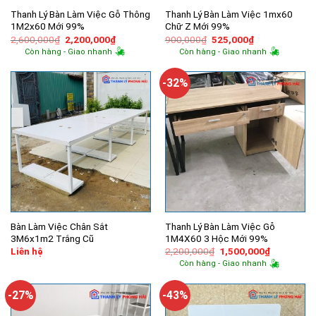
Thanh Lý Bàn Làm Việc Gỗ Thông
Thanh Lý Bàn Làm Việc 1mx60
1M2x60 Mới 99%
Chữ Z Mới 99%
Giá
Giá
Giá
Giá
2,600,000
₫
2,200,000
₫
900,000
₫
525,000
₫
gốc
hiện
gốc
hiện
Còn hàng - Giao nhanh
Còn hàng - Giao nhanh
là:
tại
là:
tại
2,600,000₫.
là:
900,000₫.
là:
2,200,000₫.
525,000₫.
-32%
Bàn Làm Việc Chân Sắt
Thanh Lý Bàn Làm Việc Gỗ
3M6x1m2 Trắng Cũ
1M4X60 3 Hộc Mới 99%
Giá
Giá
Liên hệ
2,200,000
₫
1,500,000
₫
gốc
hiện
Còn hàng - Giao nhanh
là:
tại
2,200,000₫.
là:
1,500,000
-27%
-43%