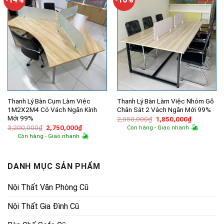
Thanh Lý Bàn Cụm Làm Việc
Thanh Lý Bàn Làm Việc Nhóm Gỗ
1M2X2M4 Có Vách Ngăn Kính
Chân Sắt 2 Vách Ngăn Mới 99%
Mới 99%
Giá
Giá
2,050,000
₫
1,850,000
₫
gốc
hiện
Giá
Giá
3,200,000
₫
2,750,000
₫
Còn hàng - Giao nhanh
là:
tại
gốc
hiện
Còn hàng - Giao nhanh
2,050,000₫.
là:
là:
tại
1,850,000
3,200,000₫.
là:
2,750,000₫.
DANH MỤC SẢN PHẨM
Nội Thất Văn Phòng Cũ
Nội Thất Gia Đình Cũ