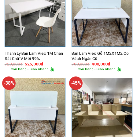
Thanh Lý Bàn Làm Việc 1M Chân
Bàn Làm Việc Gỗ 1M2X1M2 Có
Sắt Chữ V Mới 99%
Vách Ngăn Cũ
Giá
Giá
Giá
Giá
720,000
₫
525,000
₫
700,000
₫
400,000
₫
gốc
hiện
gốc
hiện
Còn hàng - Giao nhanh
Còn hàng - Giao nhanh
là:
tại
là:
tại
720,000₫.
là:
700,000₫.
là:
525,000₫.
400,000₫.
-38%
-45%