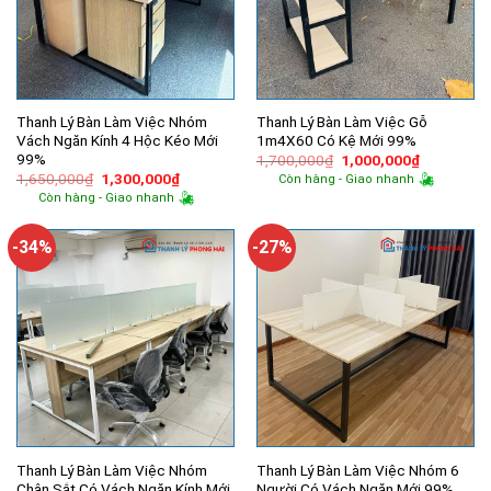
Thanh Lý Bàn Làm Việc Nhóm
Thanh Lý Bàn Làm Việc Gỗ
Vách Ngăn Kính 4 Hộc Kéo Mới
1m4X60 Có Kệ Mới 99%
99%
Giá
Giá
1,700,000
₫
1,000,000
₫
gốc
hiện
Giá
Giá
1,650,000
₫
1,300,000
₫
Còn hàng - Giao nhanh
là:
tại
gốc
hiện
Còn hàng - Giao nhanh
1,700,000₫.
là:
là:
tại
1,000,000
1,650,000₫.
là:
1,300,000₫.
-34%
-27%
Thanh Lý Bàn Làm Việc Nhóm
Thanh Lý Bàn Làm Việc Nhóm 6
Chân Sắt Có Vách Ngăn Kính Mới
Người Có Vách Ngăn Mới 99%