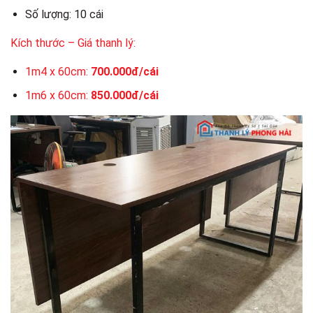
Số lượng: 10 cái
Kích thước – Giá thanh lý:
1m4 x 60cm:
700.000đ/cái
1m6 x 60cm:
850.000đ/cái