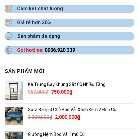
Cam kết chất lượng
Giá rẻ hơn 30%
Sản phẩm đa dạng
Gọi hotline:
0906.920.339
SẢN PHẨM MỚI
Kệ Trưng Bày Khung Sắt Cũ Nhiều Tầng
Giá
Giá
960,000
₫
750,000
₫
gốc
hiện
là:
tại
Sofa Băng 3 Chỗ Bọc Vải Xanh Kèm 2 Đôn Cũ
960,000₫.
là:
Giá
Giá
3,300,000
₫
2,000,000
₫
750,000₫.
gốc
hiện
là:
tại
Giường Nệm Bọc Vải 1m6 Cũ
3,300,000₫.
là: