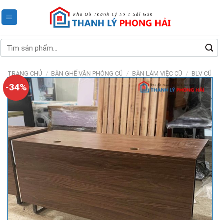
Skip
to
content
Tìm
kiếm:
TRANG CHỦ
/
BÀN GHẾ VĂN PHÒNG CŨ
/
BÀN LÀM VIỆC CŨ
/
BLV CŨ
-34%