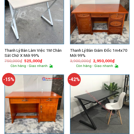
Thanh Lý Bàn Làm Việc 1M Chân
Thanh Lý Bàn Giám Đốc 1m4x70
Sắt Chữ X Mới 99%
Mới 99%
Giá
Giá
Giá
Giá
750,000
₫
525,000
₫
3,900,000
₫
2,950,000
₫
gốc
hiện
gốc
hiện
Còn hàng - Giao nhanh
Còn hàng - Giao nhanh
là:
tại
là:
tại
750,000₫.
là:
3,900,000₫.
là:
525,000₫.
2,950,000
-15%
-42%