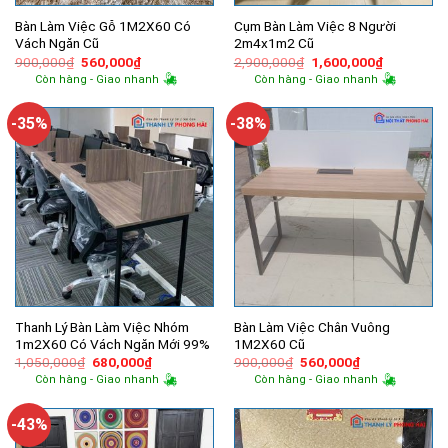
Bàn Làm Việc Gỗ 1M2X60 Có
Cụm Bàn Làm Việc 8 Người
Vách Ngăn Cũ
2m4x1m2 Cũ
Giá
Giá
Giá
Giá
900,000
₫
560,000
₫
2,900,000
₫
1,600,000
₫
gốc
hiện
gốc
hiện
Còn hàng - Giao nhanh
Còn hàng - Giao nhanh
là:
tại
là:
tại
900,000₫.
là:
2,900,000₫.
là:
560,000₫.
1,600,000
-35%
-38%
Thanh Lý Bàn Làm Việc Nhóm
Bàn Làm Việc Chân Vuông
1m2X60 Có Vách Ngăn Mới 99%
1M2X60 Cũ
Giá
Giá
Giá
Giá
1,050,000
₫
680,000
₫
900,000
₫
560,000
₫
gốc
hiện
gốc
hiện
Còn hàng - Giao nhanh
Còn hàng - Giao nhanh
là:
tại
là:
tại
1,050,000₫.
là:
900,000₫.
là:
680,000₫.
560,000₫.
-43%