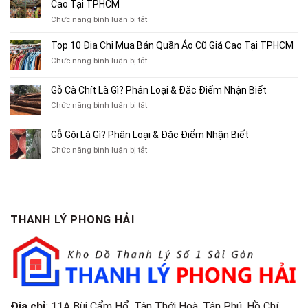
Địa
Cao Tại TPHCM
Chỉ
ở
Chức năng bình luận bị tắt
Chuyên
Top
Mua
10
Top 10 Địa Chỉ Mua Bán Quần Áo Cũ Giá Cao Tại TPHCM
Bán
Chỗ
Xe
ở
Chức năng bình luận bị tắt
Thu
Ba
Top
Mua
Gác
10
Gỗ Cà Chít Là Gì? Phân Loại & Đặc Điểm Nhận Biết
Sách
Cũ,
Địa
Cũ,
ở
Chức năng bình luận bị tắt
Xe
Chỉ
Truyện
Gỗ
Lôi
Mua
Tranh,
Cà
Cũ
Bán
Gỗ Gội Là Gì? Phân Loại & Đặc Điểm Nhận Biết
Tạp
Chít
Tại
Quần
Chí
ở
Chức năng bình luận bị tắt
Là
TP.HCM
Áo
Giá
Gỗ
Gì?
Cũ
Cao
Gội
Phân
Giá
Tại
Là
Loại
Cao
TPHCM
Gì?
&
Tại
Phân
Đặc
TPHCM
THANH LÝ PHONG HẢI
Loại
Điểm
&
Nhận
Đặc
Biết
Điểm
Nhận
Biết
Địa chỉ
: 11A Bùi Cẩm Hổ, Tân Thới Hoà, Tân Phú, Hồ Chí