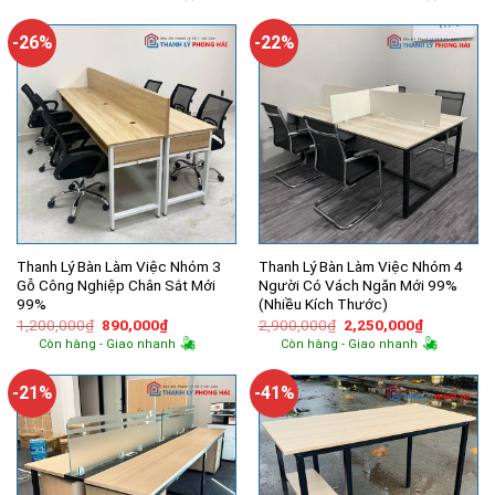
là:
tại
là:
tại
2,200,000₫.
là:
1,370,000₫.
là:
1,950,000₫.
880,000₫.
-26%
-22%
Thanh Lý Bàn Làm Việc Nhóm 3
Thanh Lý Bàn Làm Việc Nhóm 4
Gỗ Công Nghiệp Chân Sắt Mới
Người Có Vách Ngăn Mới 99%
99%
(Nhiều Kích Thước)
Giá
Giá
Giá
Giá
1,200,000
₫
890,000
₫
2,900,000
₫
2,250,000
₫
gốc
hiện
gốc
hiện
Còn hàng - Giao nhanh
Còn hàng - Giao nhanh
là:
tại
là:
tại
1,200,000₫.
là:
2,900,000₫.
là:
890,000₫.
2,250,000
-21%
-41%