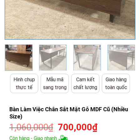
Hình chụp
Mẫu mã
Cam kết
Giao hàng
thực tế
sang trọng
chất lượng
toàn quốc
Bàn Làm Việc Chân Sắt Mặt Gỗ MDF Cũ (Nhiều
Size)
Giá
Giá
1,060,000
₫
700,000
₫
gốc
hiện
Còn hàng - Giao nhanh