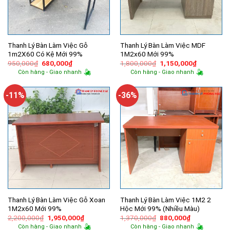
Thanh Lý Bàn Làm Việc Gỗ
Thanh Lý Bàn Làm Việc MDF
1m2X60 Có Kệ Mới 99%
1M2x60 Mới 99%
Giá
Giá
Giá
Giá
950,000
₫
680,000
₫
1,800,000
₫
1,150,000
₫
gốc
hiện
gốc
hiện
Còn hàng - Giao nhanh
Còn hàng - Giao nhanh
là:
tại
là:
tại
950,000₫.
là:
1,800,000₫.
là:
680,000₫.
1,150,000
-11%
-36%
Thanh Lý Bàn Làm Việc Gỗ Xoan
Thanh Lý Bàn Làm Việc 1M2 2
1M2x60 Mới 99%
Hộc Mới 99% (Nhiều Màu)
Giá
Giá
Giá
Giá
2,200,000
₫
1,950,000
₫
1,370,000
₫
880,000
₫
gốc
hiện
gốc
hiện
Còn hàng - Giao nhanh
Còn hàng - Giao nhanh