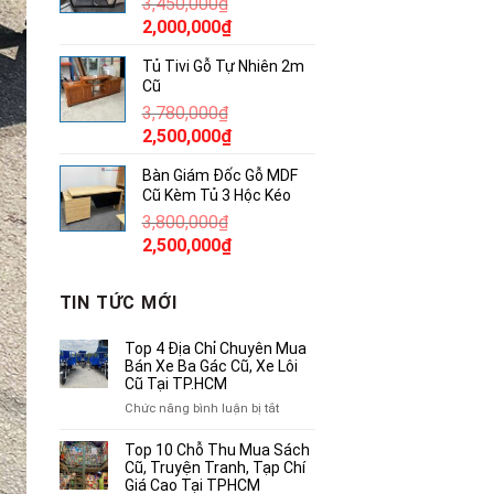
3,450,000
₫
850,000₫.
Giá
Giá
2,000,000
₫
gốc
hiện
Tủ Tivi Gỗ Tự Nhiên 2m
là:
tại
Cũ
3,450,000₫.
là:
3,780,000
₫
2,000,000₫.
Giá
Giá
2,500,000
₫
gốc
hiện
Bàn Giám Đốc Gỗ MDF
là:
tại
Cũ Kèm Tủ 3 Hộc Kéo
3,780,000₫.
là:
3,800,000
₫
2,500,000₫.
Giá
Giá
2,500,000
₫
gốc
hiện
là:
tại
TIN TỨC MỚI
3,800,000₫.
là:
2,500,000₫.
Top 4 Địa Chỉ Chuyên Mua
Bán Xe Ba Gác Cũ, Xe Lôi
Cũ Tại TP.HCM
ở
Chức năng bình luận bị tắt
Top
4
Top 10 Chỗ Thu Mua Sách
Địa
Cũ, Truyện Tranh, Tạp Chí
Chỉ
Giá Cao Tại TPHCM