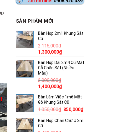
Gọi hotline:
0906.920.339
ợp
SẢN PHẨM MỚI
Bàn Họp 2m1 Khung Sắt
Cũ
2,115,000
₫
Giá
Giá
1,300,000
₫
gốc
hiện
Bàn Họp Dài 2m4 Cũ Mặt
là:
tại
Gỗ Chân Sắt (Nhiều
2,115,000₫.
là:
Màu)
1,300,000₫.
2,000,000
₫
Giá
Giá
1,400,000
₫
gốc
hiện
Bàn Làm Việc 1m6 Mặt
là:
tại
Gỗ Khung Sắt Cũ
2,000,000₫.
là:
Giá
Giá
1,050,000
₫
850,000
₫
1,400,000₫.
gốc
hiện
Bàn Họp Chân Chữ U 3m
là:
tại
Cũ
1,050,000₫.
là: