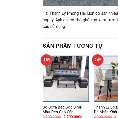
Tại Thanh Lý Phong Hải luôn có sẵn nhi
hợp lý. Anh chị có thể ghé kho xem trực
cầu sử dụng.
SẢN PHẨM TƯƠNG TỰ
-16%
-24%
Bộ Sofa Bed Bọc Simili
Thanh Lý Bộ 
Màu Đen Cao Cấp
Đá Nhập Khẩ
Giá
Giá
Gi
3,200,000
₫
2,700,000
₫
6,000,000
₫
4