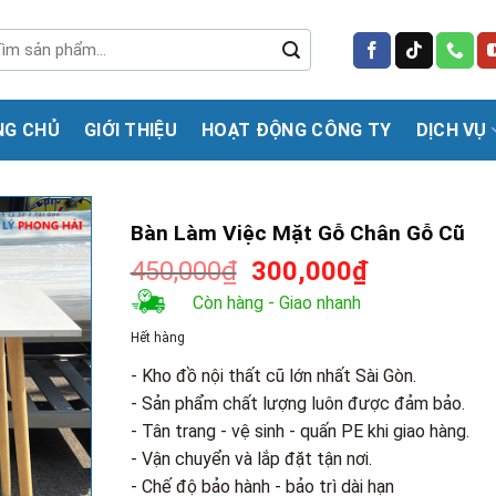
m
m:
NG CHỦ
GIỚI THIỆU
HOẠT ĐỘNG CÔNG TY
DỊCH VỤ
Bàn Làm Việc Mặt Gỗ Chân Gỗ Cũ
Giá
Giá
450,000
₫
300,000
₫
gốc
hiện
Còn hàng - Giao nhanh
là:
tại
Hết hàng
450,000₫.
là:
300,000₫.
- Kho đồ nội thất cũ lớn nhất Sài Gòn.
- Sản phẩm chất lượng luôn được đảm bảo.
- Tân trang - vệ sinh - quấn PE khi giao hàng.
- Vận chuyển và lắp đặt tận nơi.
- Chế độ bảo hành - bảo trì dài hạn