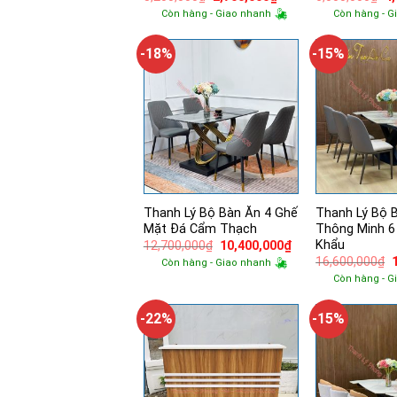
gốc
hiện
g
Còn hàng - Giao nhanh
Còn hàng - G
là:
tại
là:
3,200,000₫.
là:
6,
2,700,000₫.
-18%
-15%
Thanh Lý Bộ Bàn Ăn 4 Ghế
Thanh Lý Bộ 
Mặt Đá Cẩm Thạch
Thông Minh 6
Khẩu
Giá
Giá
12,700,000
₫
10,400,000
₫
gốc
hiện
16,600,000
₫
Còn hàng - Giao nhanh
là:
tại
Còn hàng - G
12,700,000₫.
là:
l
10,400,000₫.
-22%
-15%