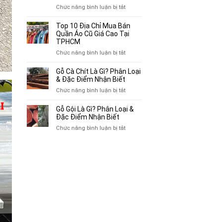
Chuyên
ở
Chức năng bình luận bị tắt
Mua
Top
Bán
10
Top 10 Địa Chỉ Mua Bán
Xe
Chỗ
Quần Áo Cũ Giá Cao Tại
Ba
Thu
TPHCM
Gác
Mua
ở
Chức năng bình luận bị tắt
Cũ,
Sách
Top
Xe
Cũ,
10
Gỗ Cà Chít Là Gì? Phân Loại
Lôi
Truyện
Địa
& Đặc Điểm Nhận Biết
Cũ
Tranh,
Chỉ
Tại
ở
Chức năng bình luận bị tắt
Tạp
Mua
TP.HCM
Gỗ
Chí
Bán
Cà
Giá
Gỗ Gội Là Gì? Phân Loại &
Quần
Chít
Đặc Điểm Nhận Biết
Cao
Áo
Là
Tại
ở
Chức năng bình luận bị tắt
Cũ
Gì?
TPHCM
Gỗ
Giá
Phân
Gội
Cao
Loại
Là
Tại
&
Gì?
TPHCM
Đặc
Phân
Điểm
Loại
Nhận
&
Biết
Đặc
Điểm
Nhận
Biết