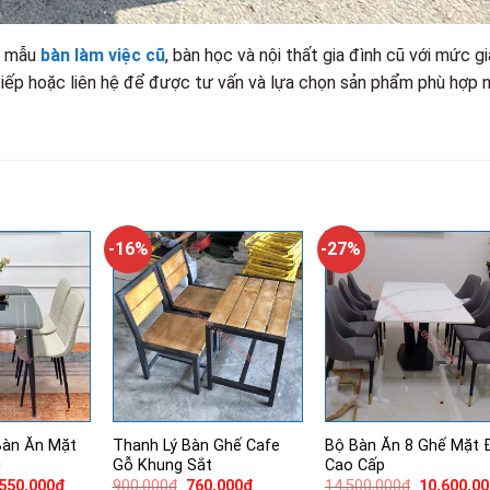
ều mẫu
bàn làm việc cũ
, bàn học và nội thất gia đình cũ với mức gi
 tiếp hoặc liên hệ để được tư vấn và lựa chọn sản phẩm phù hợp 
-16%
-27%
Bàn Ăn Mặt
Thanh Lý Bàn Ghế Cafe
Bộ Bàn Ăn 8 Ghế Mặt 
u
Gỗ Khung Sắt
Cao Cấp
á
Giá
Giá
Giá
Giá
,550,000
₫
900,000
₫
760,000
₫
14,500,000
₫
10,600,0