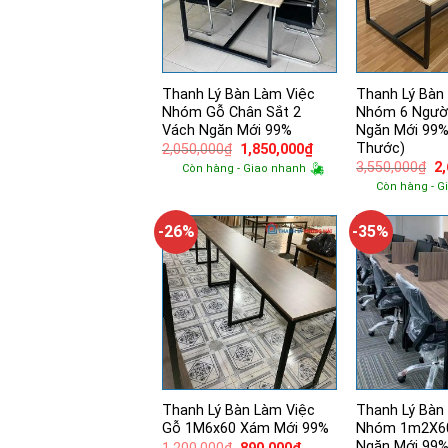
Thanh Lý Bàn Làm Việc
Thanh Lý Bàn
Nhóm Gỗ Chân Sắt 2
Nhóm 6 Ngườ
Vách Ngăn Mới 99%
Ngăn Mới 99%
Thước)
Giá
Giá
2,050,000
₫
1,850,000
₫
gốc
hiện
Gi
3,550,000
₫
2
Còn hàng - Giao nhanh
là:
tại
g
Còn hàng - G
2,050,000₫.
là:
là:
1,850,000₫.
3,
-26%
-35%
Thanh Lý Bàn Làm Việc
Thanh Lý Bàn
Gỗ 1M6x60 Xám Mới 99%
Nhóm 1m2X60
Ngăn Mới 99
Giá
Giá