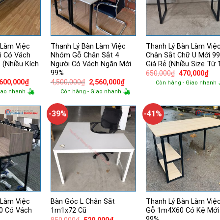
 Làm Việc
Thanh Lý Bàn Làm Việc
Thanh Lý Bàn Làm Việ
i Có Vách
Nhóm Gỗ Chân Sắt 4
Chân Sắt Chữ U Mới 9
 (Nhiều Kích
Người Có Vách Ngăn Mới
Giá Rẻ (Nhiều Size Từ
99%
Giá
Giá
650,000
₫
470,000
₫
gốc
hiệ
á
Giá
Giá
Giá
,600,000
₫
4,500,000
₫
2,560,000
₫
Còn hàng - Giao nhanh
là:
tại
ốc
hiện
gốc
hiện
iao nhanh
Còn hàng - Giao nhanh
650,000₫.
là:
tại
là:
tại
470
550,000₫.
là:
4,500,000₫.
là:
2,600,000₫.
2,560,000₫.
-39%
-41%
 Làm Việc
Bàn Góc L Chân Sắt
Thanh Lý Bàn Làm Việ
 Có Vách
1m1x72 Cũ
Gỗ 1m4X60 Có Kệ Mới
%
99%
Giá
Giá