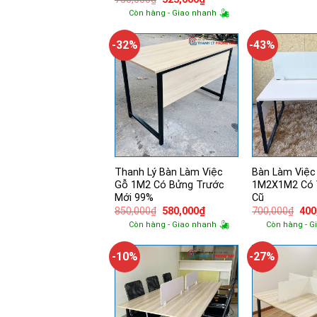
gốc
hiện
Còn hàng - Giao nhanh
là:
tại
750,000₫.
là:
525,000₫.
-32%
-43%
Thanh Lý Bàn Làm Việc
Bàn Làm Việc
Gỗ 1M2 Có Bửng Trước
1M2X1M2 Có 
Mới 99%
Cũ
Giá
Giá
Giá
850,000
₫
580,000
₫
700,000
₫
400
gốc
hiện
gốc
Còn hàng - Giao nhanh
Còn hàng - G
là:
tại
là:
850,000₫.
là:
700
580,000₫.
-10%
-27%