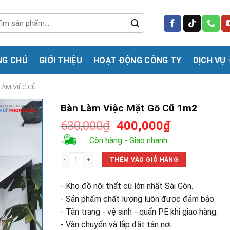
m
m:
NG CHỦ
GIỚI THIỆU
HOẠT ĐỘNG CÔNG TY
DỊCH VỤ
LÀM VIỆC CŨ
Bàn Làm Việc Mặt Gỗ Cũ 1m2
Giá
Giá
630,000
₫
400,000
₫
gốc
hiện
Còn hàng - Giao nhanh
là:
tại
Bàn Làm Việc Mặt Gỗ Cũ 1m2 số lượng
630,000₫.
là:
THÊM VÀO GIỎ HÀNG
400,000₫.
- Kho đồ nội thất cũ lớn nhất Sài Gòn.
- Sản phẩm chất lượng luôn được đảm bảo.
- Tân trang - vệ sinh - quấn PE khi giao hàng.
- Vận chuyển và lắp đặt tận nơi.