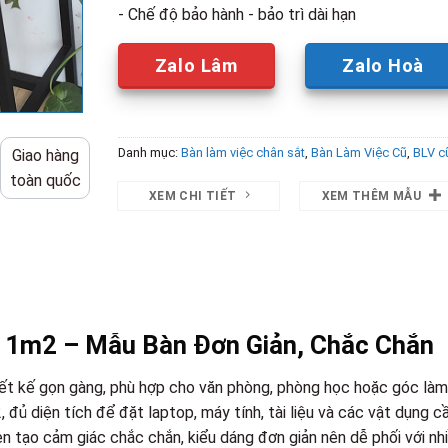
- Chế độ bảo hành - bảo trì dài hạn
Zalo Lâm
Zalo Hoà
Danh mục:
Bàn làm việc chân sắt
,
Bàn Làm Việc Cũ
,
BLV c
Giao hàng
toàn quốc
XEM CHI TIẾT
XEM THÊM MẪU
 1m2 – Mẫu Bàn Đơn Giản, Chắc Chắn
iết kế gọn gàng, phù hợp cho văn phòng, phòng học hoặc góc làm
 đủ diện tích để đặt laptop, máy tính, tài liệu và các vật dụng c
en tạo cảm giác chắc chắn, kiểu dáng đơn giản nên dễ phối với nh