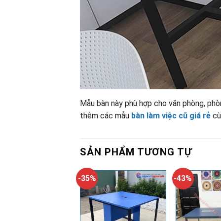
Mẫu bàn này phù hợp cho văn phòng, phò
thêm các mẫu
bàn làm việc cũ giá rẻ
cù
SẢN PHẨM TƯƠNG TỰ
-35%
-43%