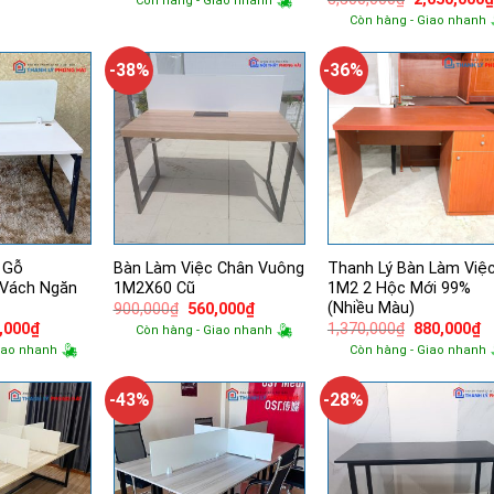
Còn hàng - Giao nhanh
là:
tại
gốc
Còn hàng - Giao nhanh
1,200,000₫.
là:
là:
720,000₫.
3,500,000₫.
-38%
-36%
 Gỗ
Bàn Làm Việc Chân Vuông
Thanh Lý Bàn Làm Việ
Vách Ngăn
1M2X60 Cũ
1M2 2 Hộc Mới 99%
(Nhiều Màu)
Giá
Giá
900,000
₫
560,000
₫
gốc
hiện
Giá
Giá
G
,000
₫
1,370,000
₫
880,000
₫
Còn hàng - Giao nhanh
là:
tại
hiện
gốc
h
iao nhanh
Còn hàng - Giao nhanh
900,000₫.
là:
tại
là:
tạ
560,000₫.
,000₫.
là:
1,370,000₫.
là
400,000₫.
8
-43%
-28%