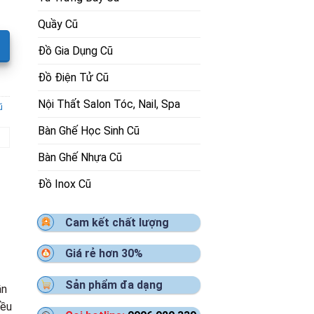
Quầy Cũ
Đồ Gia Dụng Cũ
Đồ Điện Tử Cũ
Nội Thất Salon Tóc, Nail, Spa
ũ
Bàn Ghế Học Sinh Cũ
Bàn Ghế Nhựa Cũ
Đồ Inox Cũ
Cam kết chất lượng
Giá rẻ hơn 30%
Sản phẩm đa dạng
ần
iều