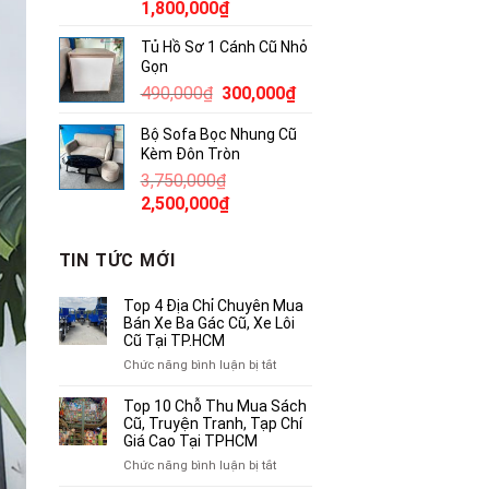
Giá
Giá
1,800,000
₫
gốc
hiện
Tủ Hồ Sơ 1 Cánh Cũ Nhỏ
là:
tại
Gọn
2,300,000₫.
là:
Giá
Giá
490,000
₫
300,000
₫
1,800,000₫.
gốc
hiện
Bộ Sofa Bọc Nhung Cũ
là:
tại
Kèm Đôn Tròn
490,000₫.
là:
3,750,000
₫
300,000₫.
Giá
Giá
2,500,000
₫
gốc
hiện
là:
tại
TIN TỨC MỚI
3,750,000₫.
là:
2,500,000₫.
Top 4 Địa Chỉ Chuyên Mua
Bán Xe Ba Gác Cũ, Xe Lôi
Cũ Tại TP.HCM
ở
Chức năng bình luận bị tắt
Top
4
Top 10 Chỗ Thu Mua Sách
Địa
Cũ, Truyện Tranh, Tạp Chí
Chỉ
Giá Cao Tại TPHCM
Chuyên
ở
Chức năng bình luận bị tắt
Mua
Top