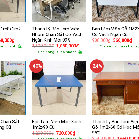
c 1m8x1m2
Thanh Lý Bàn Làm Việc
Bàn Làm Việc Gỗ 1M2
Nhóm Chân Sắt Có Vách
Có Vách Ngăn Cũ
Ngăn Kính Mới 99%
á
Giá
Giá
Giá
60,000
₫
900,000
₫
560,000
₫
ốc
hiện
gốc
hiệ
Giá
Giá
1,600,000
₫
1,050,000
₫
iao nhanh
Còn hàng - Giao nhanh
tại
là:
tại
gốc
hiện
Còn hàng - Giao nhanh
670,000₫.
là:
900,000₫.
là:
là:
tại
960,000₫.
560
1,600,000₫.
là:
1,050,000₫.
-40%
-24%
 Chân Sắt
Bàn Làm Việc Màu Xanh
Thanh Lý Bàn Làm Việ
ng Cũ
1m2x90 Cũ
Gỗ 1m2x60 Có Hộc Mớ
99%
Giá
Giá
1,200,000
₫
720,000
₫
gốc
hiện
Giá
3,500,000
₫
2,650,000