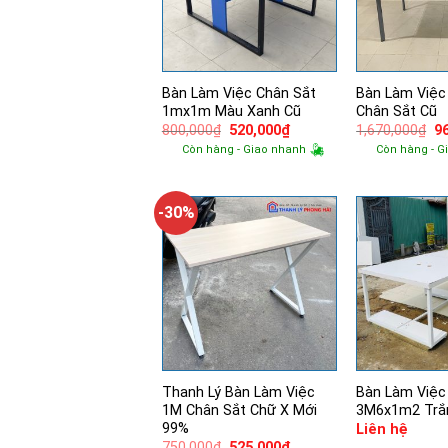
Bàn Làm Việc Chân Sắt
Bàn Làm Việ
1mx1m Màu Xanh Cũ
Chân Sắt Cũ
Giá
Giá
Gi
800,000
₫
520,000
₫
1,670,000
₫
9
gốc
hiện
g
Còn hàng - Giao nhanh
Còn hàng - G
là:
tại
là:
800,000₫.
là:
1,
520,000₫.
-30%
Thanh Lý Bàn Làm Việc
Bàn Làm Việc
1M Chân Sắt Chữ X Mới
3M6x1m2 Trắ
99%
Liên hệ
Giá
Giá
750,000
₫
525,000
₫