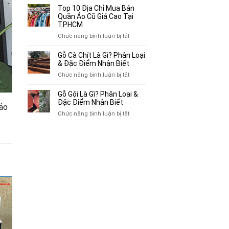
Bán
10
Top 10 Địa Chỉ Mua Bán
Xe
Chỗ
Quần Áo Cũ Giá Cao Tại
Ba
Thu
TPHCM
Gác
Mua
ở
Chức năng bình luận bị tắt
Cũ,
Sách
Top
Xe
Cũ,
10
Gỗ Cà Chít Là Gì? Phân Loại
Lôi
Truyện
Địa
& Đặc Điểm Nhận Biết
Cũ
Tranh,
Chỉ
Tại
ở
Chức năng bình luận bị tắt
Tạp
Mua
TP.HCM
Gỗ
Chí
Bán
Cà
Giá
Gỗ Gội Là Gì? Phân Loại &
Quần
Chít
Đặc Điểm Nhận Biết
Cao
Áo
hảo
Là
Tại
ở
Chức năng bình luận bị tắt
Cũ
Gì?
TPHCM
Gỗ
Giá
Phân
Gội
Cao
Loại
Là
Tại
&
Gì?
TPHCM
Đặc
Phân
Điểm
Loại
Nhận
&
Biết
Đặc
Điểm
Nhận
Biết