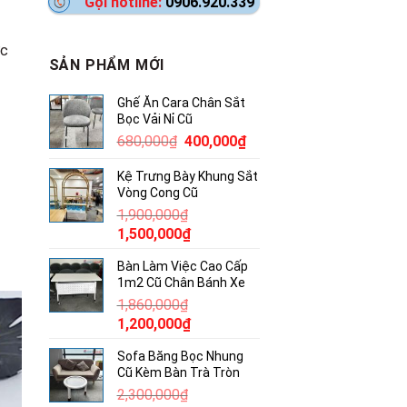
Gọi hotline:
0906.920.339
ớc
SẢN PHẨM MỚI
Ghế Ăn Cara Chân Sắt
Bọc Vải Nỉ Cũ
Giá
Giá
680,000
₫
400,000
₫
gốc
hiện
Kệ Trưng Bày Khung Sắt
là:
tại
Vòng Cong Cũ
680,000₫.
là:
1,900,000
₫
400,000₫.
Giá
Giá
1,500,000
₫
gốc
hiện
Bàn Làm Việc Cao Cấp
là:
tại
1m2 Cũ Chân Bánh Xe
1,900,000₫.
là:
1,860,000
₫
1,500,000₫.
Giá
Giá
1,200,000
₫
gốc
hiện
Sofa Băng Bọc Nhung
là:
tại
Cũ Kèm Bàn Trà Tròn
1,860,000₫.
là:
2,300,000
₫
1,200,000₫.