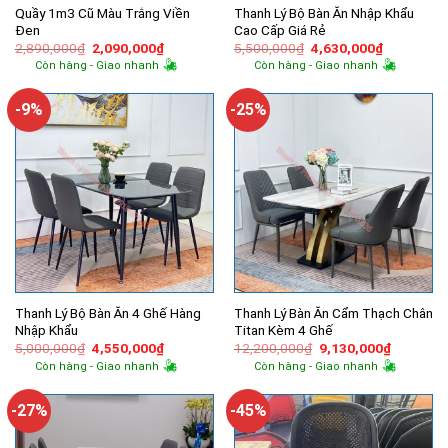
Quầy 1m3 Cũ Màu Trắng Viền
Thanh Lý Bộ Bàn Ăn Nhập Khẩu
Đen
Cao Cấp Giá Rẻ
Giá
Giá
Giá
Giá
2,890,000
₫
2,090,000
₫
5,500,000
₫
4,630,000
₫
gốc
hiện
gốc
hiện
Còn hàng - Giao nhanh
Còn hàng - Giao nhanh
là:
tại
là:
tại
2,890,000₫.
là:
5,500,000₫.
là:
2,090,000₫.
4,630,000
-9%
-25%
Thanh Lý Bộ Bàn Ăn 4 Ghế Hàng
Thanh Lý Bàn Ăn Cẩm Thạch Chân
Nhập Khẩu
Titan Kèm 4 Ghế
Giá
Giá
Giá
Giá
5,000,000
₫
4,550,000
₫
12,200,000
₫
9,130,000
₫
gốc
hiện
gốc
hiện
Còn hàng - Giao nhanh
Còn hàng - Giao nhanh
là:
tại
là:
tại
5,000,000₫.
là:
12,200,000₫.
là:
4,550,000₫.
9,130,00
-27%
-45%