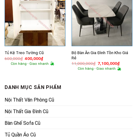
Bộ Bàn Ăn Gia Đình Tồn Kho Giá
Tủ Kệ Treo Tường Cũ
Rẻ
Giá
Giá
600,000
₫
400,000
₫
gốc
hiện
Giá
Giá
11,000,000
₫
7,100,000
₫
Còn hàng - Giao nhanh
là:
tại
gốc
hiện
Còn hàng - Giao nhanh
600,000₫.
là:
là:
tại
400,000₫.
11,000,000₫.
là:
7,100,00
DANH MỤC SẢN PHẨM
Nội Thất Văn Phòng Cũ
Nội Thất Gia Đình Cũ
Bàn Ghế Sofa Cũ
Tủ Quần Áo Cũ