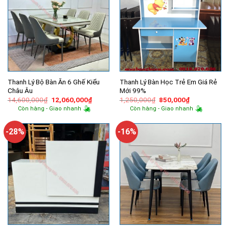
Thanh Lý Bộ Bàn Ăn 6 Ghế Kiểu
Thanh Lý Bàn Học Trẻ Em Giá Rẻ
Châu Âu
Mới 99%
Giá
Giá
Giá
Giá
14,600,000
₫
12,060,000
₫
1,250,000
₫
850,000
₫
gốc
hiện
gốc
hiện
Còn hàng - Giao nhanh
Còn hàng - Giao nhanh
là:
tại
là:
tại
14,600,000₫.
là:
1,250,000₫.
là:
12,060,000₫.
850,000₫.
-28%
-16%