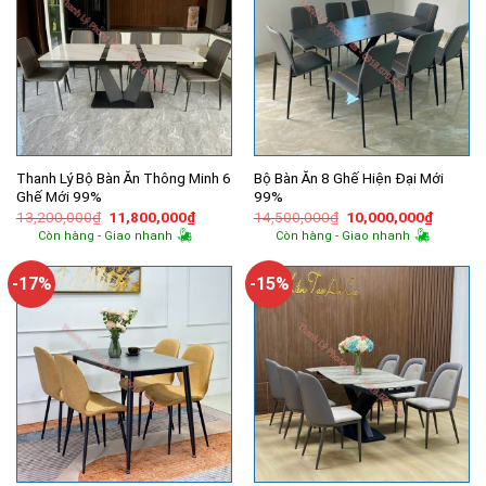
Thanh Lý Bộ Bàn Ăn Thông Minh 6
Bộ Bàn Ăn 8 Ghế Hiện Đại Mới
Ghế Mới 99%
99%
Giá
Giá
Giá
Giá
13,200,000
₫
11,800,000
₫
14,500,000
₫
10,000,000
₫
gốc
hiện
gốc
hiện
Còn hàng - Giao nhanh
Còn hàng - Giao nhanh
là:
tại
là:
tại
13,200,000₫.
là:
14,500,000₫.
là:
11,800,000₫.
10,000,
-17%
-15%