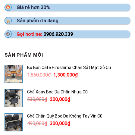
Giá rẻ hơn 30%
Sản phẩm đa dạng
Gọi hotline:
0906.920.339
SẢN PHẨM MỚI
Bộ Bàn Cafe Hiroshima Chân Sắt Mặt Gỗ Cũ
Giá
Giá
1,860,000
₫
1,300,000
₫
gốc
hiện
là:
tại
Ghế Xoay Bọc Da Chân Nhựa Cũ
1,860,000₫.
là:
Giá
Giá
530,000
₫
200,000
₫
1,300,000₫.
gốc
hiện
là:
tại
Ghế Chân Quỳ Bọc Da Không Tay Vịn Cũ
530,000₫.
là:
Giá
Giá
490,000
₫
300,000
₫
200,000₫.
gốc
hiện