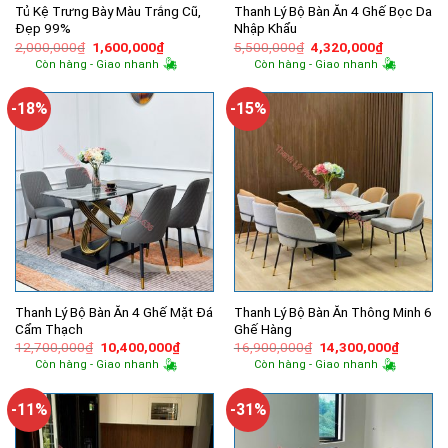
Tủ Kệ Trưng Bày Màu Trắng Cũ,
Thanh Lý Bộ Bàn Ăn 4 Ghế Bọc Da
Đẹp 99%
Nhập Khẩu
Giá
Giá
Giá
Giá
2,000,000
₫
1,600,000
₫
5,500,000
₫
4,320,000
₫
gốc
hiện
gốc
hiện
Còn hàng - Giao nhanh
Còn hàng - Giao nhanh
là:
tại
là:
tại
2,000,000₫.
là:
5,500,000₫.
là:
1,600,000₫.
4,320,000
-18%
-15%
Thanh Lý Bộ Bàn Ăn 4 Ghế Mặt Đá
Thanh Lý Bộ Bàn Ăn Thông Minh 6
Cẩm Thạch
Ghế Hàng
Giá
Giá
Giá
Giá
12,700,000
₫
10,400,000
₫
16,900,000
₫
14,300,000
₫
gốc
hiện
gốc
hiện
Còn hàng - Giao nhanh
Còn hàng - Giao nhanh
là:
tại
là:
tại
12,700,000₫.
là:
16,900,000₫.
là:
10,400,000₫.
14,300,
-11%
-31%