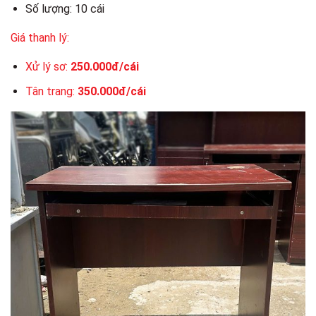
Số lượng: 10 cái
Giá thanh lý:
Xử lý sơ:
250.000đ/cái
Tân trang:
350.000đ/cái