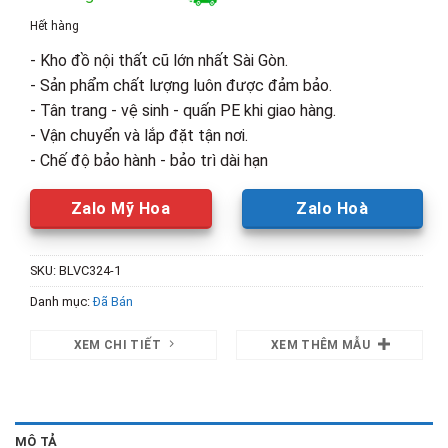
là:
tại
Hết hàng
430,000₫.
là:
- Kho đồ nội thất cũ lớn nhất Sài Gòn.
250,000₫.
- Sản phẩm chất lượng luôn được đảm bảo.
- Tân trang - vệ sinh - quấn PE khi giao hàng.
- Vận chuyển và lắp đặt tận nơi.
- Chế độ bảo hành - bảo trì dài hạn
Zalo Mỹ Hoa
Zalo Hoà
SKU:
BLVC324-1
Danh mục:
Đã Bán
XEM CHI TIẾT
XEM THÊM MẪU
MÔ TẢ