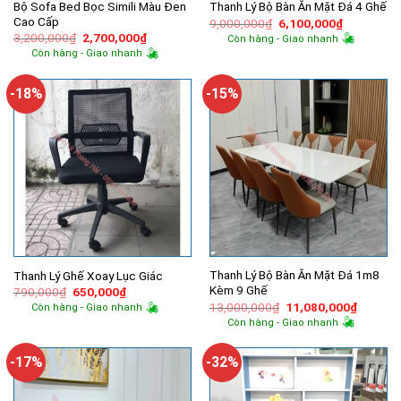
Bộ Sofa Bed Bọc Simili Màu Đen
Thanh Lý Bộ Bàn Ăn Mặt Đá 4 Ghế
Cao Cấp
Giá
Giá
9,000,000
₫
6,100,000
₫
gốc
hiện
Giá
Giá
3,200,000
₫
2,700,000
₫
Còn hàng - Giao nhanh
là:
tại
gốc
hiện
Còn hàng - Giao nhanh
9,000,000₫.
là:
là:
tại
6,100,000
3,200,000₫.
là:
2,700,000₫.
-18%
-15%
Thanh Lý Bộ Bàn Ăn Mặt Đá 1m8
Thanh Lý Ghế Xoay Lục Giác
Kèm 9 Ghế
Giá
Giá
790,000
₫
650,000
₫
gốc
hiện
Giá
Giá
13,000,000
₫
11,080,000
₫
Còn hàng - Giao nhanh
là:
tại
gốc
hiện
Còn hàng - Giao nhanh
790,000₫.
là:
là:
tại
650,000₫.
13,000,000₫.
là:
11,080,
-17%
-32%