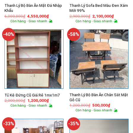
Thanh Lý Bộ Bàn Ăn Mặt Đá Nhập
Thanh Lý Sofa Bed Màu Đen Xám
Khẩu
Mới 99%
Giá
Giá
Giá
Giá
6,000,000
₫
4,550,000
₫
2,900,000
₫
2,100,000
₫
gốc
hiện
gốc
hiện
Còn hàng - Giao nhanh
Còn hàng - Giao nhanh
là:
tại
là:
tại
6,000,000₫.
là:
2,900,000₫.
là:
4,550,000₫.
2,100,000
-40%
-58%
Thanh Lý Bộ Bàn Ăn Chân Sắt Mặt
Tủ Kệ Đứng Cũ Giá Rẻ 1mx1m7
Gỗ Cũ
Giá
Giá
2,000,000
₫
1,200,000
₫
gốc
hiện
Giá
Giá
1,200,000
₫
500,000
₫
Còn hàng - Giao nhanh
là:
tại
gốc
hiện
Còn hàng - Giao nhanh
2,000,000₫.
là:
là:
tại
1,200,000₫.
1,200,000₫.
là:
500,000₫.
-33%
-35%