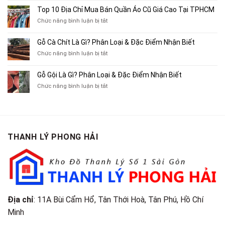
Mua
10
Top 10 Địa Chỉ Mua Bán Quần Áo Cũ Giá Cao Tại TPHCM
Bán
Chỗ
Xe
ở
Chức năng bình luận bị tắt
Thu
Ba
Top
Mua
Gác
10
Gỗ Cà Chít Là Gì? Phân Loại & Đặc Điểm Nhận Biết
Sách
Cũ,
Địa
Cũ,
ở
Chức năng bình luận bị tắt
Xe
Chỉ
Truyện
Gỗ
Lôi
Mua
Tranh,
Cà
Cũ
Bán
Gỗ Gội Là Gì? Phân Loại & Đặc Điểm Nhận Biết
Tạp
Chít
Tại
Quần
Chí
ở
Chức năng bình luận bị tắt
Là
TP.HCM
Áo
Giá
Gỗ
Gì?
Cũ
Cao
Gội
Phân
Giá
Tại
Là
Loại
Cao
TPHCM
Gì?
&
Tại
Phân
Đặc
TPHCM
THANH LÝ PHONG HẢI
Loại
Điểm
&
Nhận
Đặc
Biết
Điểm
Nhận
Biết
Địa chỉ
: 11A Bùi Cẩm Hổ, Tân Thới Hoà, Tân Phú, Hồ Chí
Minh