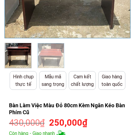
Hình chụp
Mẫu mã
Cam kết
Giao hàng
thực tế
sang trọng
chất lượng
toàn quốc
Bàn Làm Việc Màu Đỏ 80cm Kèm Ngăn Kéo Bàn
Phím Cũ
Giá
Giá
430,000
₫
250,000
₫
gốc
hiện
Còn hàng - Giao nhanh