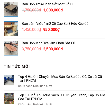
là:
tại
Bàn Họp 1m4 Chân Sắt Mặt Gỗ Cũ
490,000₫.
là:
Giá
Giá
1,750,000
₫
1,000,000
₫
300,000₫.
gốc
hiện
là:
tại
Bàn Làm Việc 1m2 Gỗ Cao Su 3 Hộc Kéo Cũ
1,750,000₫.
là:
Giá
Giá
1,450,000
₫
950,000
₫
1,000,000₫.
gốc
hiện
là:
tại
Bàn Họp Mặt Oval 3m Chân Sắt Cũ
1,450,000₫.
là:
Giá
Giá
3,750,000
₫
2,500,000
₫
950,000₫.
gốc
hiện
là:
tại
3,750,000₫.
là:
TIN TỨC MỚI
2,500,000₫.
Top 4 Địa Chỉ Chuyên Mua Bán Xe Ba Gác Cũ, Xe Lôi Cũ
Tại TP.HCM
ở
Chức năng bình luận bị tắt
Top
4
Top 10 Chỗ Thu Mua Sách Cũ, Truyện Tranh, Tạp Chí Giá
Địa
Cao Tại TPHCM
Chỉ
ở
Chức năng bình luận bị tắt
Chuyên
Top