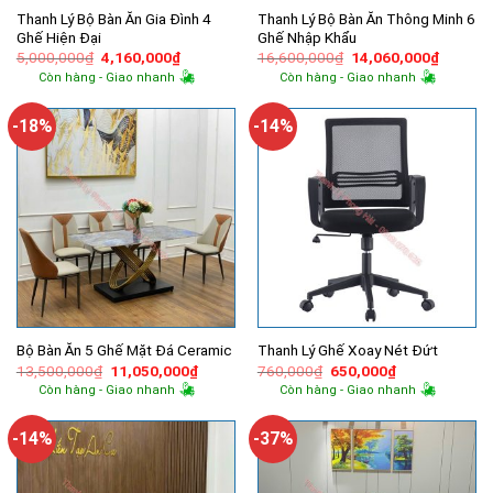
Thanh Lý Bộ Bàn Ăn Gia Đình 4
Thanh Lý Bộ Bàn Ăn Thông Minh 6
Ghế Hiện Đại
Ghế Nhập Khẩu
Giá
Giá
Giá
Giá
5,000,000
₫
4,160,000
₫
16,600,000
₫
14,060,000
₫
gốc
hiện
gốc
hiện
Còn hàng - Giao nhanh
Còn hàng - Giao nhanh
là:
tại
là:
tại
5,000,000₫.
là:
16,600,000₫.
là:
4,160,000₫.
14,060,
-18%
-14%
Bộ Bàn Ăn 5 Ghế Mặt Đá Ceramic
Thanh Lý Ghế Xoay Nét Đứt
Giá
Giá
Giá
Giá
13,500,000
₫
11,050,000
₫
760,000
₫
650,000
₫
gốc
hiện
gốc
hiện
Còn hàng - Giao nhanh
Còn hàng - Giao nhanh
là:
tại
là:
tại
13,500,000₫.
là:
760,000₫.
là:
11,050,000₫.
650,000₫.
-14%
-37%