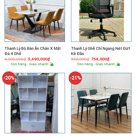
Thanh Lý Bộ Bàn Ăn Chân X Mặt
Thanh Lý Ghế Chỉ Ngang Nét Đứt
Đá 4 Ghế
Kê Đầu
Giá
Giá
Giá
Giá
6,500,000
₫
5,490,000
₫
850,000
₫
754,000
₫
gốc
hiện
gốc
hiện
Còn hàng - Giao nhanh
Còn hàng - Giao nhanh
là:
tại
là:
tại
6,500,000₫.
là:
850,000₫.
là:
5,490,000₫.
754,000₫.
-20%
-21%