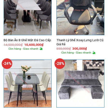
Thanh Lý Ghế Xoay Lưng Lưới Cũ
Bộ Bàn Ăn 8 Ghế Mặt Đá Cao Cấp
Giá Rẻ
Giá
Giá
14,500,000
₫
10,600,000
₫
gốc
hiện
Giá
Giá
550,000
₫
300,000
₫
Còn hàng - Giao nhanh
là:
tại
gốc
hiện
Còn hàng - Giao nhanh
14,500,000₫.
là:
là:
tại
10,600,000₫.
550,000₫.
là:
300,000₫.
-24%
-28%