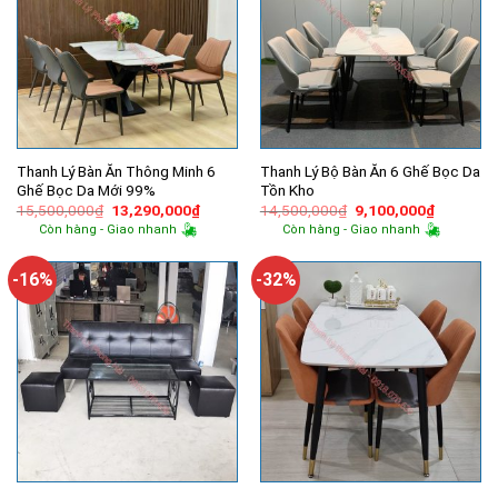
Thanh Lý Bàn Ăn Thông Minh 6
Thanh Lý Bộ Bàn Ăn 6 Ghế Bọc Da
Ghế Bọc Da Mới 99%
Tồn Kho
Giá
Giá
Giá
Giá
15,500,000
₫
13,290,000
₫
14,500,000
₫
9,100,000
₫
gốc
hiện
gốc
hiện
Còn hàng - Giao nhanh
Còn hàng - Giao nhanh
là:
tại
là:
tại
15,500,000₫.
là:
14,500,000₫.
là:
13,290,000₫.
9,100,00
-16%
-32%