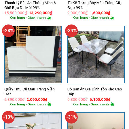
Thanh Lý Bàn Ăn Thông Minh 6
Tủ Kệ Trưng Bày Màu Trắng Cũ,
Ghế Bọc Da Mới 99%
Đẹp 99%
Giá
Giá
Giá
Giá
15,500,000
₫
13,290,000
₫
2,000,000
₫
1,600,000
₫
gốc
hiện
gốc
hiện
Còn hàng - Giao nhanh
Còn hàng - Giao nhanh
là:
tại
là:
tại
15,500,000₫.
là:
2,000,000₫.
là:
13,290,000₫.
1,600,000
-28%
-34%
Quầy 1m3 Cũ Màu Trắng Viền
Bộ Bàn Ăn Gia Đình Tồn Kho Cao
Đen
Cấp
Giá
Giá
Giá
Giá
2,890,000
₫
2,090,000
₫
9,300,000
₫
6,100,000
₫
gốc
hiện
gốc
hiện
Còn hàng - Giao nhanh
Còn hàng - Giao nhanh
là:
tại
là:
tại
2,890,000₫.
là:
9,300,000₫.
là:
2,090,000₫.
6,100,000
-13%
-31%