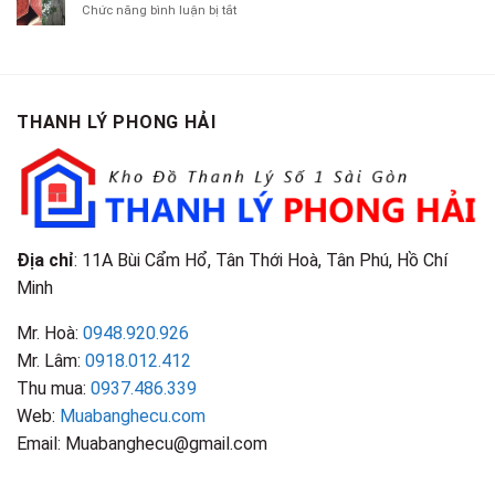
Chí
ở
Chức năng bình luận bị tắt
Là
TP.HCM
Áo
Giá
Gỗ
Gì?
Cũ
Cao
Gội
Phân
Giá
Tại
Là
Loại
Cao
TPHCM
Gì?
&
Tại
Phân
Đặc
TPHCM
THANH LÝ PHONG HẢI
Loại
Điểm
&
Nhận
Đặc
Biết
Điểm
Nhận
Biết
Địa chỉ
: 11A Bùi Cẩm Hổ, Tân Thới Hoà, Tân Phú, Hồ Chí
Minh
Mr. Hoà:
0948.920.926
Mr. Lâm:
0918.012.412
Thu mua:
0937.486.339
Web:
Muabanghecu.com
Email: Muabanghecu@gmail.com