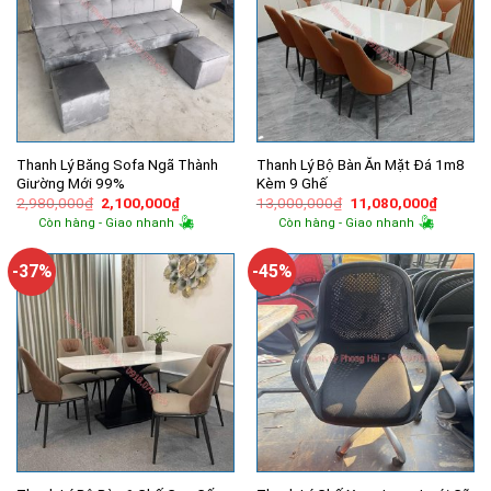
Thanh Lý Băng Sofa Ngã Thành
Thanh Lý Bộ Bàn Ăn Mặt Đá 1m8
Giường Mới 99%
Kèm 9 Ghế
Giá
Giá
Giá
Giá
2,980,000
₫
2,100,000
₫
13,000,000
₫
11,080,000
₫
gốc
hiện
gốc
hiện
Còn hàng - Giao nhanh
Còn hàng - Giao nhanh
là:
tại
là:
tại
2,980,000₫.
là:
13,000,000₫.
là:
2,100,000₫.
11,080,
-37%
-45%