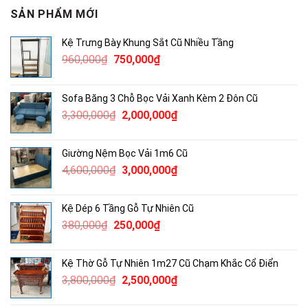
SẢN PHẨM MỚI
Kệ Trưng Bày Khung Sắt Cũ Nhiều Tầng
Giá
Giá
960,000
₫
750,000
₫
gốc
hiện
là:
tại
Sofa Băng 3 Chỗ Bọc Vải Xanh Kèm 2 Đôn Cũ
960,000₫.
là:
Giá
Giá
3,300,000
₫
2,000,000
₫
750,000₫.
gốc
hiện
là:
tại
Giường Nệm Bọc Vải 1m6 Cũ
3,300,000₫.
là:
Giá
Giá
4,600,000
₫
3,000,000
₫
2,000,000₫.
gốc
hiện
là:
tại
Kệ Dép 6 Tầng Gỗ Tự Nhiên Cũ
4,600,000₫.
là:
Giá
Giá
380,000
₫
250,000
₫
3,000,000₫.
gốc
hiện
là:
tại
Kệ Thờ Gỗ Tự Nhiên 1m27 Cũ Chạm Khắc Cổ Điển
380,000₫.
là:
Giá
Giá
3,800,000
₫
2,500,000
₫
250,000₫.
gốc
hiện