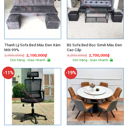
Thanh Lý Sofa Bed Màu Đen Xám
Bộ Sofa Bed Bọc Simili Màu Đen
Mới 99%
Cao Cấp
Giá
Giá
Giá
Giá
2,900,000
₫
2,100,000
₫
3,200,000
₫
2,700,000
₫
gốc
hiện
gốc
hiện
Còn hàng - Giao nhanh
Còn hàng - Giao nhanh
là:
tại
là:
tại
2,900,000₫.
là:
3,200,000₫.
là:
2,100,000₫.
2,700,000
-11%
-19%