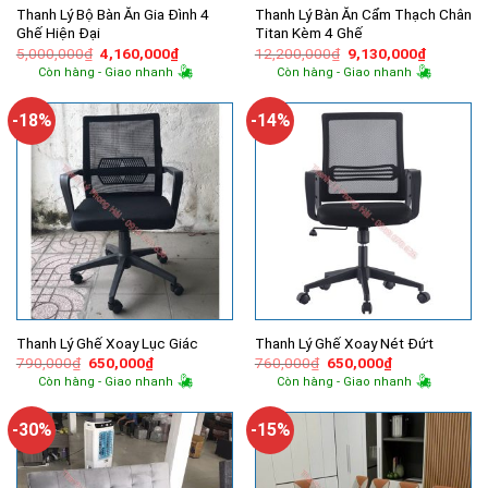
Thanh Lý Bộ Bàn Ăn Gia Đình 4
Thanh Lý Bàn Ăn Cẩm Thạch Chân
Ghế Hiện Đại
Titan Kèm 4 Ghế
Giá
Giá
Giá
Giá
5,000,000
₫
4,160,000
₫
12,200,000
₫
9,130,000
₫
gốc
hiện
gốc
hiện
Còn hàng - Giao nhanh
Còn hàng - Giao nhanh
là:
tại
là:
tại
5,000,000₫.
là:
12,200,000₫.
là:
4,160,000₫.
9,130,00
-18%
-14%
Thanh Lý Ghế Xoay Lục Giác
Thanh Lý Ghế Xoay Nét Đứt
Giá
Giá
Giá
Giá
790,000
₫
650,000
₫
760,000
₫
650,000
₫
gốc
hiện
gốc
hiện
Còn hàng - Giao nhanh
Còn hàng - Giao nhanh
là:
tại
là:
tại
790,000₫.
là:
760,000₫.
là:
650,000₫.
650,000₫.
-30%
-15%