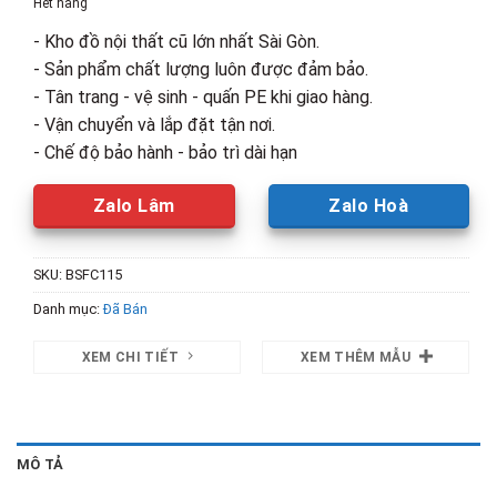
Hết hàng
900,000₫.
là:
- Kho đồ nội thất cũ lớn nhất Sài Gòn.
600,000₫.
- Sản phẩm chất lượng luôn được đảm bảo.
- Tân trang - vệ sinh - quấn PE khi giao hàng.
- Vận chuyển và lắp đặt tận nơi.
- Chế độ bảo hành - bảo trì dài hạn
Zalo Lâm
Zalo Hoà
SKU:
BSFC115
Danh mục:
Đã Bán
XEM CHI TIẾT
XEM THÊM MẪU
MÔ TẢ