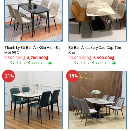
Thanh Lý Bộ Bàn Ăn Kiểu Hiện Đại
Bộ Bàn Ăn Luxury Cao Cấp Tồn
Mới 99%
Kho
Giá
Giá
Giá
Giá
5,500,000
₫
4,780,000
₫
10,000,000
₫
6,900,000
₫
gốc
hiện
gốc
hiện
Còn hàng - Giao nhanh
Còn hàng - Giao nhanh
là:
tại
là:
tại
5,500,000₫.
là:
10,000,000₫.
là:
4,780,000₫.
6,900,00
-21%
-15%