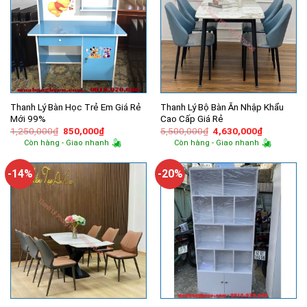
Thanh Lý Bàn Học Trẻ Em Giá Rẻ
Thanh Lý Bộ Bàn Ăn Nhập Khẩu
Mới 99%
Cao Cấp Giá Rẻ
Giá
Giá
Giá
Giá
1,250,000
₫
850,000
₫
5,500,000
₫
4,630,000
₫
gốc
hiện
gốc
hiện
Còn hàng - Giao nhanh
Còn hàng - Giao nhanh
là:
tại
là:
tại
1,250,000₫.
là:
5,500,000₫.
là:
850,000₫.
4,630,000
-14%
-20%