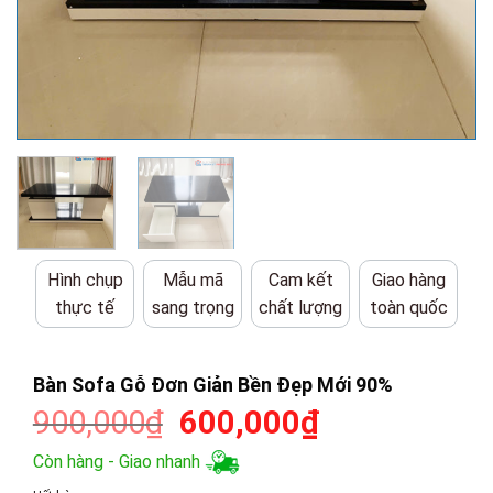
Hình chụp
Mẫu mã
Cam kết
Giao hàng
thực tế
sang trọng
chất lượng
toàn quốc
Bàn Sofa Gỗ Đơn Giản Bền Đẹp Mới 90%
Giá
Giá
900,000
₫
600,000
₫
gốc
hiện
Còn hàng - Giao nhanh
là:
tại