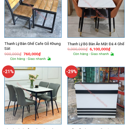
Thanh Lý Bàn Ghế Cafe Gỗ Khung
Thanh Lý Bộ Bàn Ăn Mặt Đá 4 Ghế
Sắt
Giá
Giá
9,000,000
₫
6,100,000
₫
gốc
hiện
Giá
Giá
900,000
₫
760,000
₫
Còn hàng - Giao nhanh
là:
tại
gốc
hiện
Còn hàng - Giao nhanh
9,000,000₫.
là:
là:
tại
6,100,000
900,000₫.
là:
760,000₫.
-21%
-29%