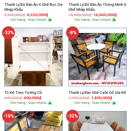
Thanh Lý Bộ Bàn Ăn 4 Ghế Bọc Da
Thanh Lý Bộ Bàn Ăn Thông Minh 6
Nhập Khẩu
Ghế Nhập Khẩu
Giá
Giá
Giá
Giá
5,500,000
₫
4,320,000
₫
16,600,000
₫
14,060,000
₫
gốc
hiện
gốc
hiện
Còn hàng - Giao nhanh
Còn hàng - Giao nhanh
là:
tại
là:
tại
5,500,000₫.
là:
16,600,000₫.
là:
4,320,000₫.
14,060,
-33%
-8%
Tủ Kệ Treo Tường Cũ
Thanh Lý Bàn Ghế Cafe Gỗ Gía Rẻ
Giá
Giá
Giá
Giá
600,000
₫
400,000
₫
1,950,000
₫
1,800,000
₫
gốc
hiện
gốc
hiện
Còn hàng - Giao nhanh
Còn hàng - Giao nhanh
là:
tại
là:
tại
600,000₫.
là:
1,950,000₫.
là:
400,000₫.
1,800,000
-16%
-32%