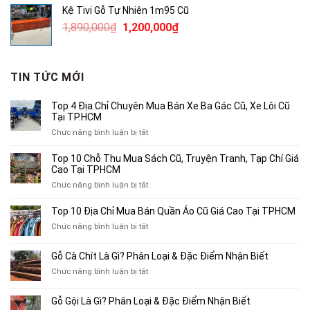
là:
tại
Kệ Tivi Gỗ Tự Nhiên 1m95 Cũ
3,800,000₫.
là:
Giá
Giá
1,890,000
₫
1,200,000
₫
2,500,000₫.
gốc
hiện
là:
tại
1,890,000₫.
là:
TIN TỨC MỚI
1,200,000₫.
Top 4 Địa Chỉ Chuyên Mua Bán Xe Ba Gác Cũ, Xe Lôi Cũ
Tại TP.HCM
ở
Chức năng bình luận bị tắt
Top
4
Top 10 Chỗ Thu Mua Sách Cũ, Truyện Tranh, Tạp Chí Giá
Địa
Cao Tại TPHCM
Chỉ
ở
Chức năng bình luận bị tắt
Chuyên
Top
Mua
10
Top 10 Địa Chỉ Mua Bán Quần Áo Cũ Giá Cao Tại TPHCM
Bán
Chỗ
Xe
ở
Chức năng bình luận bị tắt
Thu
Ba
Top
Mua
Gác
10
Gỗ Cà Chít Là Gì? Phân Loại & Đặc Điểm Nhận Biết
Sách
Cũ,
Địa
Cũ,
ở
Chức năng bình luận bị tắt
Xe
Chỉ
Truyện
Gỗ
Lôi
Mua
Tranh,
Cà
Cũ
Bán
Gỗ Gội Là Gì? Phân Loại & Đặc Điểm Nhận Biết
Tạp
Chít
Tại
Quần