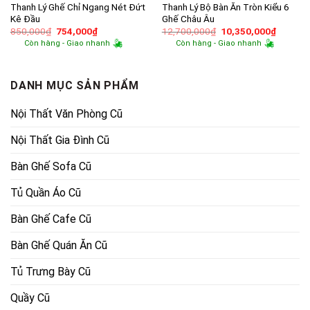
Thanh Lý Ghế Chỉ Ngang Nét Đứt
Thanh Lý Bộ Bàn Ăn Tròn Kiểu 6
Kê Đầu
Ghế Châu Âu
Giá
Giá
Giá
Giá
850,000
₫
754,000
₫
12,700,000
₫
10,350,000
₫
gốc
hiện
gốc
hiện
Còn hàng - Giao nhanh
Còn hàng - Giao nhanh
là:
tại
là:
tại
850,000₫.
là:
12,700,000₫.
là:
754,000₫.
10,350,
DANH MỤC SẢN PHẨM
Nội Thất Văn Phòng Cũ
Nội Thất Gia Đình Cũ
Bàn Ghế Sofa Cũ
Tủ Quần Áo Cũ
Bàn Ghế Cafe Cũ
Bàn Ghế Quán Ăn Cũ
Tủ Trưng Bày Cũ
Quầy Cũ