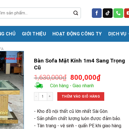
m
m:
NG CHỦ
GIỚI THIỆU
HOẠT ĐỘNG CÔNG TY
DỊCH VỤ
FA
Bàn Sofa Mặt Kính 1m4 Sang Trọng
Cũ
Giá
Giá
1,630,000
₫
800,000
₫
gốc
hiện
Còn hàng - Giao nhanh
là:
tại
Bàn Sofa Mặt Kính 1m4 Sang Trọng Cũ số lượng
1,630,000₫.
là:
THÊM VÀO GIỎ HÀNG
800,000₫
- Kho đồ nội thất cũ lớn nhất Sài Gòn.
- Sản phẩm chất lượng luôn được đảm bảo.
- Tân trang - vệ sinh - quấn PE khi giao hàng.