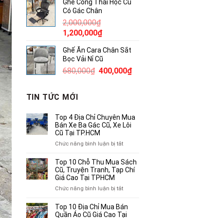
Ghế Công Thái Học Cũ
là:
tại
Có Gác Chân
145,000₫.
là:
2,000,000
₫
100,000₫.
Giá
Giá
1,200,000
₫
gốc
hiện
Ghế Ăn Cara Chân Sắt
là:
tại
Bọc Vải Nỉ Cũ
2,000,000₫.
là:
Giá
Giá
680,000
₫
400,000
₫
1,200,000₫.
gốc
hiện
là:
tại
TIN TỨC MỚI
680,000₫.
là:
400,000₫.
Top 4 Địa Chỉ Chuyên Mua
Bán Xe Ba Gác Cũ, Xe Lôi
Cũ Tại TP.HCM
ở
Chức năng bình luận bị tắt
Top
4
Top 10 Chỗ Thu Mua Sách
Địa
Cũ, Truyện Tranh, Tạp Chí
Chỉ
Giá Cao Tại TPHCM
Chuyên
ở
Chức năng bình luận bị tắt
Mua
Top
Bán
10
Top 10 Địa Chỉ Mua Bán
Xe
Chỗ
Quần Áo Cũ Giá Cao Tại
Ba