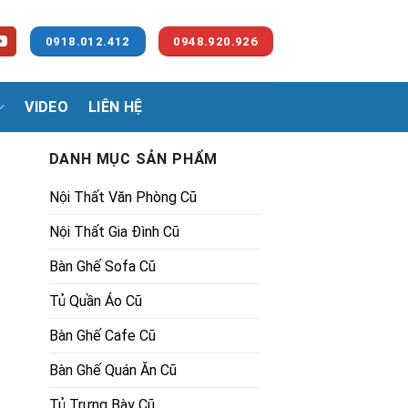
0918.012.412
0948.920.926
VIDEO
LIÊN HỆ
DANH MỤC SẢN PHẨM
Nội Thất Văn Phòng Cũ
Nội Thất Gia Đình Cũ
Bàn Ghế Sofa Cũ
Tủ Quần Áo Cũ
.
Bàn Ghế Cafe Cũ
Bàn Ghế Quán Ăn Cũ
Tủ Trưng Bày Cũ