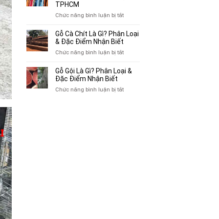
Thu
TPHCM
Gác
Mua
ở
Chức năng bình luận bị tắt
Cũ,
Sách
Top
Xe
Cũ,
10
Gỗ Cà Chít Là Gì? Phân Loại
Lôi
Truyện
Địa
& Đặc Điểm Nhận Biết
Cũ
Tranh,
Chỉ
Tại
ở
Chức năng bình luận bị tắt
Tạp
Mua
TP.HCM
Gỗ
Chí
Bán
Cà
Giá
Gỗ Gội Là Gì? Phân Loại &
Quần
Chít
Đặc Điểm Nhận Biết
Cao
Áo
Là
Tại
ở
Chức năng bình luận bị tắt
Cũ
Gì?
TPHCM
Gỗ
Giá
Phân
Gội
Cao
Loại
Là
Tại
&
Gì?
TPHCM
Đặc
Phân
Điểm
Loại
Nhận
&
Biết
Đặc
Điểm
Nhận
Biết