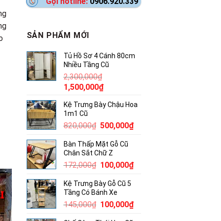
Gọi hotline:
0906.920.339
ng
ng
SẢN PHẨM MỚI
o
Tủ Hồ Sơ 4 Cánh 80cm
Nhiều Tầng Cũ
2,300,000
₫
Giá
Giá
1,500,000
₫
gốc
hiện
Kệ Trưng Bày Chậu Hoa
là:
tại
1m1 Cũ
2,300,000₫.
là:
Giá
Giá
820,000
₫
500,000
₫
1,500,000₫.
gốc
hiện
Bàn Thấp Mặt Gỗ Cũ
là:
tại
Chân Sắt Chữ Z
820,000₫.
là:
Giá
Giá
172,000
₫
100,000
₫
500,000₫.
gốc
hiện
Kệ Trưng Bày Gỗ Cũ 5
là:
tại
Tầng Có Bánh Xe
172,000₫.
là:
Giá
Giá
145,000
₫
100,000
₫
100,000₫.
gốc
hiện