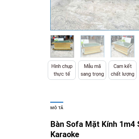
Hình chụp
Mẫu mã
Cam kết
thực tế
sang trọng
chất lượng
MÔ TẢ
Bàn Sofa Mặt Kính 1m4 
Karaoke