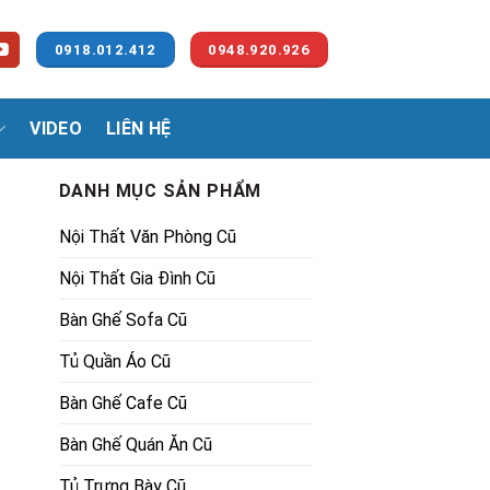
0918.012.412
0948.920.926
VIDEO
LIÊN HỆ
DANH MỤC SẢN PHẨM
Nội Thất Văn Phòng Cũ
Nội Thất Gia Đình Cũ
Bàn Ghế Sofa Cũ
Tủ Quần Áo Cũ
00₫.
Bàn Ghế Cafe Cũ
Bàn Ghế Quán Ăn Cũ
Tủ Trưng Bày Cũ