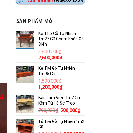
Gọi hotline:
0906.920.339
SẢN PHẨM MỚI
Kệ Thờ Gỗ Tự Nhiên
1m27 Cũ Chạm Khắc Cổ
Điển
3,800,000
₫
Giá
Giá
2,500,000
₫
gốc
hiện
Kệ Tivi Gỗ Tự Nhiên
là:
tại
1m95 Cũ
3,800,000₫.
là:
1,890,000
₫
2,500,000₫.
Giá
Giá
1,200,000
₫
gốc
hiện
Bàn Làm Việc 1m2 Cũ
là:
tại
Kèm Tủ Hồ Sơ Treo
1,890,000₫.
là:
Giá
Giá
790,000
₫
500,000
₫
1,200,000₫.
gốc
hiện
Tủ Tivi Gỗ Tự Nhiên 1m2
là:
tại
Cũ
790,000₫.
là: