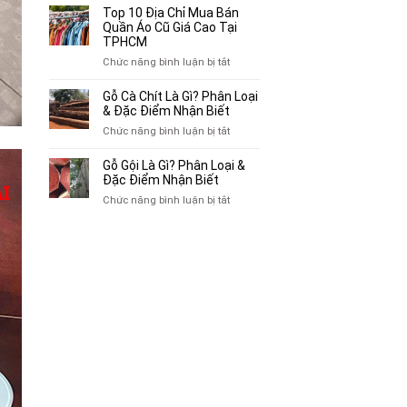
Bán
10
Top 10 Địa Chỉ Mua Bán
Xe
Chỗ
Quần Áo Cũ Giá Cao Tại
Ba
Thu
TPHCM
Gác
Mua
ở
Chức năng bình luận bị tắt
Cũ,
Sách
Top
Xe
Cũ,
10
Gỗ Cà Chít Là Gì? Phân Loại
Lôi
Truyện
Địa
& Đặc Điểm Nhận Biết
Cũ
Tranh,
Chỉ
Tại
ở
Chức năng bình luận bị tắt
Tạp
Mua
TP.HCM
Gỗ
Chí
Bán
Cà
Giá
Gỗ Gội Là Gì? Phân Loại &
Quần
Chít
Đặc Điểm Nhận Biết
Cao
Áo
Là
Tại
ở
Chức năng bình luận bị tắt
Cũ
Gì?
TPHCM
Gỗ
Giá
Phân
Gội
Cao
Loại
Là
Tại
&
Gì?
TPHCM
Đặc
Phân
Điểm
Loại
Nhận
&
Biết
Đặc
Điểm
Nhận
Biết