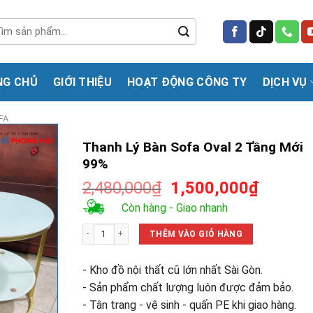
m
m:
NG CHỦ
GIỚI THIỆU
HOẠT ĐỘNG CÔNG TY
DỊCH VỤ
FA
Thanh Lý Bàn Sofa Oval 2 Tầng Mới
99%
Giá
Giá
2,480,000
₫
1,500,000
₫
gốc
hiện
Còn hàng - Giao nhanh
là:
tại
Thanh Lý Bàn Sofa Oval 2 Tầng Mới 99% số lượng
2,480,000₫.
là:
THÊM VÀO GIỎ HÀNG
1,500,0
- Kho đồ nội thất cũ lớn nhất Sài Gòn.
- Sản phẩm chất lượng luôn được đảm bảo.
- Tân trang - vệ sinh - quấn PE khi giao hàng.