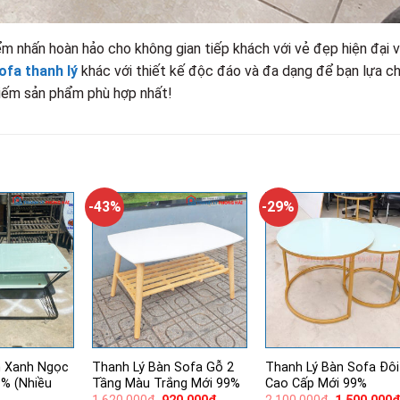
ểm nhấn hoàn hảo cho không gian tiếp khách với vẻ đẹp hiện đại 
ofa thanh lý
khác với thiết kế độc đáo và đa dạng để bạn lựa ch
kiếm sản phẩm phù hợp nhất!
-43%
-29%
h Xanh Ngọc
Thanh Lý Bàn Sofa Gỗ 2
Thanh Lý Bàn Sofa Đôi
9% (Nhiều
Tầng Màu Trắng Mới 99%
Cao Cấp Mới 99%
Giá
Giá
Giá