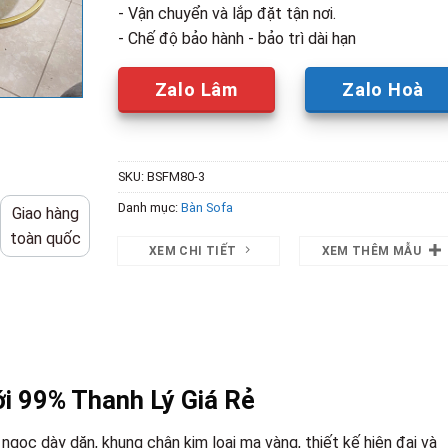
- Vận chuyển và lắp đặt tận nơi.
- Chế độ bảo hành - bảo trì dài hạn
Zalo Lâm
Zalo Hoà
SKU:
BSFM80-3
Danh mục:
Bàn Sofa
Giao hàng
toàn quốc
XEM CHI TIẾT
XEM THÊM MẪU
i 99% Thanh Lý Giá Rẻ
ngọc dày dặn, khung chân kim loại mạ vàng, thiết kế hiện đại và