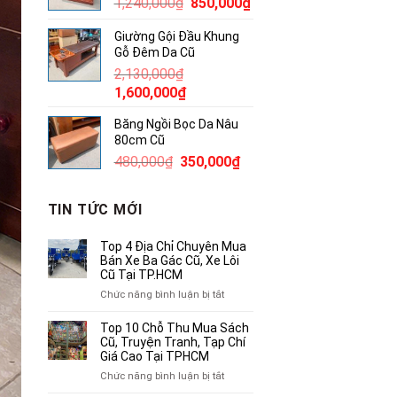
Giá
Giá
1,240,000
₫
850,000
₫
500,000₫.
gốc
hiện
Giường Gội Đầu Khung
là:
tại
Gỗ Đêm Da Cũ
1,240,000₫.
là:
2,130,000
₫
850,000₫.
Giá
Giá
1,600,000
₫
gốc
hiện
Băng Ngồi Bọc Da Nâu
là:
tại
80cm Cũ
2,130,000₫.
là:
Giá
Giá
480,000
₫
350,000
₫
1,600,000₫.
gốc
hiện
là:
tại
TIN TỨC MỚI
480,000₫.
là:
350,000₫.
Top 4 Địa Chỉ Chuyên Mua
Bán Xe Ba Gác Cũ, Xe Lôi
Cũ Tại TP.HCM
ở
Chức năng bình luận bị tắt
Top
4
Top 10 Chỗ Thu Mua Sách
Địa
Cũ, Truyện Tranh, Tạp Chí
Chỉ
Giá Cao Tại TPHCM
Chuyên
ở
Chức năng bình luận bị tắt
Mua
Top