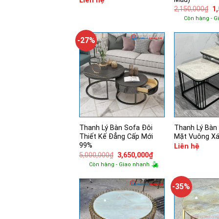
Liên hệ
Gi
2,150,000
₫
1
g
Còn hàng - G
là:
2,
-27%
Thanh Lý Bàn Sofa Đôi
Thanh Lý Bàn
Thiết Kế Đẳng Cấp Mới
Mặt Vuông X
99%
Liên hệ
Giá
Giá
5,000,000
₫
3,650,000
₫
gốc
hiện
Còn hàng - Giao nhanh
là:
tại
5,000,000₫.
là:
3,650,000₫.
-35%