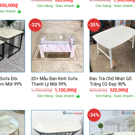
1,620,000
₫
920,000
₫
2,100,000
₫
1,500,000
gốc
hiện
gốc
á
Giá
,550,000
₫
Còn hàng - Giao nhanh
Còn hàng - Giao nhanh
là:
tại
là:
ốc
hiện
iao nhanh
1,620,000₫.
là:
2,100,000₫.
tại
920,000₫.
150,000₫.
là:
1,550,000₫.
-32%
-35%
 Sofa Đôi
20+ Mẫu Bàn Kính Sofa
Bàn Trà Chữ Nhật Gỗ
ám Mới 99%
Thanh Lý Mới 99%
Trắng Cũ Đẹp 90%
Giá
Giá
Giá
Giá
1,700,000
₫
1,150,000
₫
800,000
₫
520,000
₫
gốc
hiện
gốc
hiệ
Còn hàng - Giao nhanh
Còn hàng - Giao nhanh
là:
tại
là:
tại
1,700,000₫.
là:
800,000₫.
là:
1,150,000₫.
520
-34%