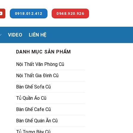
0918.012.412
0948.920.926
VIDEO
LIÊN HỆ
DANH MỤC SẢN PHẨM
Nội Thất Văn Phòng Cũ
Nội Thất Gia Đình Cũ
Bàn Ghế Sofa Cũ
Tủ Quần Áo Cũ
 lượng
00₫.
Bàn Ghế Cafe Cũ
Bàn Ghế Quán Ăn Cũ
Tủ Trưng Bày Cũ