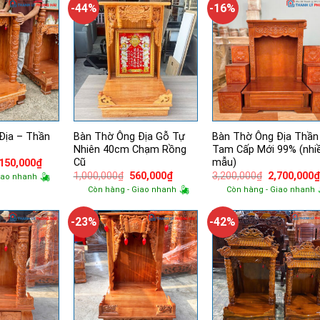
-44%
-16%
Địa – Thần
Bàn Thờ Ông Địa Gỗ Tự
Bàn Thờ Ông Địa Thần
Nhiên 40cm Chạm Rồng
Tam Cấp Mới 99% (nhi
Cũ
mẫu)
á
Giá
,150,000
₫
ốc
hiện
Giá
Giá
Giá
1,000,000
₫
560,000
₫
3,200,000
₫
2,700,000
iao nhanh
tại
gốc
hiện
gốc
Còn hàng - Giao nhanh
Còn hàng - Giao nhanh
790,000₫.
là:
là:
tại
là:
2,150,000₫.
1,000,000₫.
là:
3,200,000₫.
560,000₫.
-23%
-42%