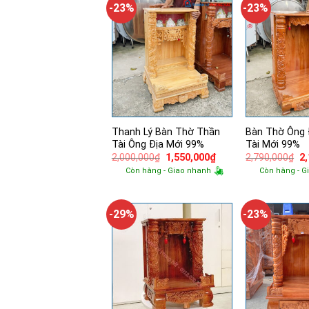
-23%
-23%
Thanh Lý Bàn Thờ Thần
Bàn Thờ Ông 
Tài Ông Địa Mới 99%
Tài Mới 99%
Giá
Giá
Gi
2,000,000
₫
1,550,000
₫
2,790,000
₫
2
gốc
hiện
g
Còn hàng - Giao nhanh
Còn hàng - G
là:
tại
là:
2,000,000₫.
là:
2,
1,550,000₫.
-29%
-23%