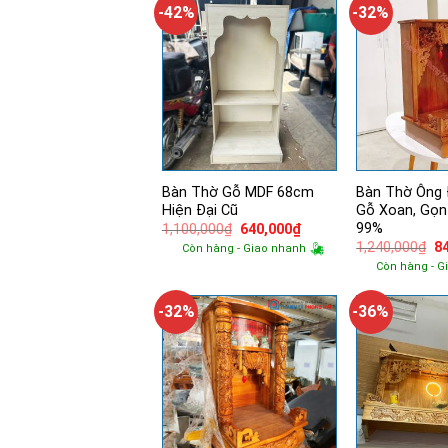
1,900,000₫.
-42%
-32%
Bàn Thờ Gỗ MDF 68cm
Bàn Thờ Ông 
Hiện Đại Cũ
Gỗ Xoan, Gọn
99%
Giá
Giá
1,100,000
₫
640,000
₫
gốc
hiện
Gi
1,240,000
₫
8
Còn hàng - Giao nhanh
là:
tại
g
Còn hàng - G
1,100,000₫.
là:
là:
640,000₫.
1,
-32%
-36%