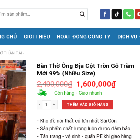
m
m:
NG CHỦ
GIỚI THIỆU
HOẠT ĐỘNG CÔNG TY
DỊCH VỤ
Ờ THẦN TÀI -
Bàn Thờ Ông Địa Cột Tròn Gỗ Tràm
Mới 99% (Nhiều Size)
Giá
Giá
2,400,000
₫
1,600,000
₫
gốc
hiện
Còn hàng - Giao nhanh
là:
tại
Bàn Thờ Ông Địa Cột Tròn Gỗ Tràm Mới 99% (Nhiều Size) số
2,400,000₫.
là:
THÊM VÀO GIỎ HÀNG
1,600,0
- Kho đồ nội thất cũ lớn nhất Sài Gòn.
- Sản phẩm chất lượng luôn được đảm bảo.
- Tân trang - vệ sinh - quấn PE khi giao hàng.