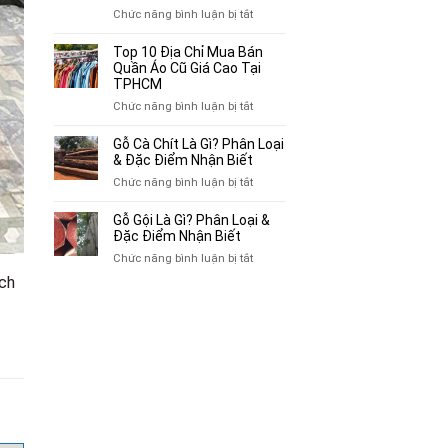
Chuyên
ở
Chức năng bình luận bị tắt
Mua
Top
Bán
10
Top 10 Địa Chỉ Mua Bán
Xe
Chỗ
Quần Áo Cũ Giá Cao Tại
Ba
Thu
TPHCM
Gác
Mua
ở
Chức năng bình luận bị tắt
Cũ,
Sách
Top
Xe
Cũ,
10
Gỗ Cà Chít Là Gì? Phân Loại
Lôi
Truyện
Địa
& Đặc Điểm Nhận Biết
Cũ
Tranh,
Chỉ
Tại
ở
Chức năng bình luận bị tắt
Tạp
Mua
TP.HCM
Gỗ
Chí
Bán
Cà
Giá
Gỗ Gội Là Gì? Phân Loại &
Quần
Chít
Đặc Điểm Nhận Biết
Cao
Áo
Là
Tại
ở
Chức năng bình luận bị tắt
Cũ
Gì?
TPHCM
Gỗ
Giá
ích
Phân
Gội
Cao
Loại
Là
Tại
&
Gì?
TPHCM
Đặc
Phân
Điểm
Loại
Nhận
&
Biết
Đặc
Điểm
Nhận
Biết