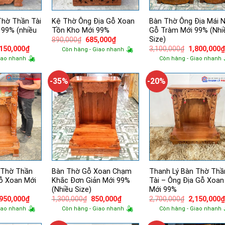
Thờ Thần Tài
Kệ Thờ Ông Địa Gỗ Xoan
Bàn Thờ Ông Địa Mái N
 99% (nhiều
Tồn Kho Mới 99%
Gỗ Tràm Mới 99% (Nhi
Size)
Giá
Giá
890,000
₫
685,000
₫
gốc
hiện
á
Giá
Giá
,150,000
₫
3,100,000
₫
1,800,000
Còn hàng - Giao nhanh
là:
tại
ốc
hiện
gốc
iao nhanh
Còn hàng - Giao nhanh
890,000₫.
là:
tại
là:
685,000₫.
500,000₫.
là:
3,100,000₫.
1,150,000₫.
-35%
-20%
 Thờ Thần
Bàn Thờ Gỗ Xoan Chạm
Thanh Lý Bàn Thờ Thầ
Gỗ Xoan Mới
Khắc Đơn Giản Mới 99%
Tài – Ông Địa Gỗ Xoan
(Nhiều Size)
Mới 99%
á
Giá
Giá
Giá
Giá
,950,000
₫
1,300,000
₫
850,000
₫
2,700,000
₫
2,150,000
ốc
hiện
gốc
hiện
gốc
iao nhanh
Còn hàng - Giao nhanh
Còn hàng - Giao nhanh
tại
là:
tại
là:
400,000₫.
là:
1,300,000₫.
là:
2,700,000₫.