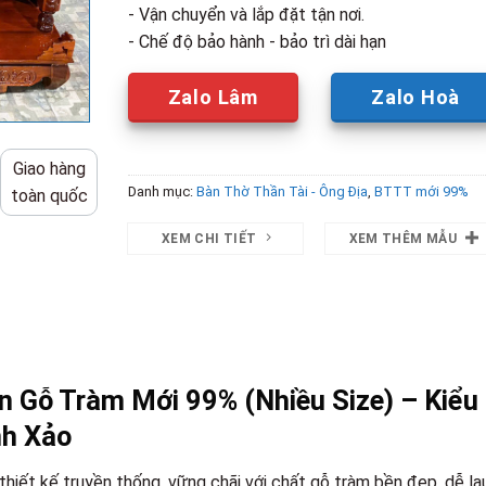
- Vận chuyển và lắp đặt tận nơi.
- Chế độ bảo hành - bảo trì dài hạn
Zalo Lâm
Zalo Hoà
Giao hàng
Danh mục:
Bàn Thờ Thần Tài - Ông Địa
,
BTTT mới 99%
toàn quốc
XEM CHI TIẾT
XEM THÊM MẪU
n Gỗ Tràm Mới 99% (Nhiều Size) – Kiểu
nh Xảo
thiết kế truyền thống, vững chãi với chất gỗ tràm bền đẹp, dễ la