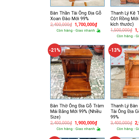
Bàn Thần Tài Ông Địa Gỗ
Thanh Lý Kệ 
Xoan Đào Mới 99%
Cột Rồng Mới
kích thước)
Giá
Giá
2,400,000
₫
1,700,000
₫
gốc
hiện
Gi
1,500,000
₫
1
Còn hàng - Giao nhanh
là:
tại
g
Còn hàng - G
2,400,000₫.
là:
là:
1,700,000₫.
1,
-21%
-13%
Bàn Thờ Ông Địa Gỗ Tràm
Thanh Lý Bàn
Mái Bằng Mới 99% (Nhiều
Tài Ông Địa 
Size)
99%
Giá
Giá
Gi
2,400,000
₫
1,900,000
₫
3,400,000
₫
2
gốc
hiện
g
Còn hàng - Giao nhanh
Còn hàng - G
là:
tại
là:
2,400,000₫.
là:
3,