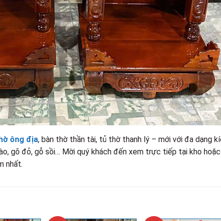
hờ ông địa
, bàn thờ thần tài, tủ thờ thanh lý – mới với đa dạng k
ào, gõ đỏ, gỗ sồi… Mời quý khách đến xem trực tiếp tại kho hoặc
m nhất.