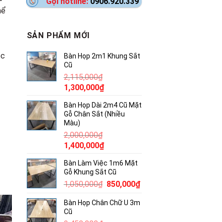
Gọi hotline:
0906.920.339
hể
SẢN PHẨM MỚI
ộc
Bàn Họp 2m1 Khung Sắt
Cũ
2,115,000
₫
Giá
Giá
1,300,000
₫
gốc
hiện
Bàn Họp Dài 2m4 Cũ Mặt
là:
tại
Gỗ Chân Sắt (Nhiều
2,115,000₫.
là:
Màu)
1,300,000₫.
2,000,000
₫
Giá
Giá
1,400,000
₫
gốc
hiện
Bàn Làm Việc 1m6 Mặt
là:
tại
Gỗ Khung Sắt Cũ
2,000,000₫.
là:
Giá
Giá
1,050,000
₫
850,000
₫
1,400,000₫.
gốc
hiện
Bàn Họp Chân Chữ U 3m
là:
tại
Cũ
1,050,000₫.
là: