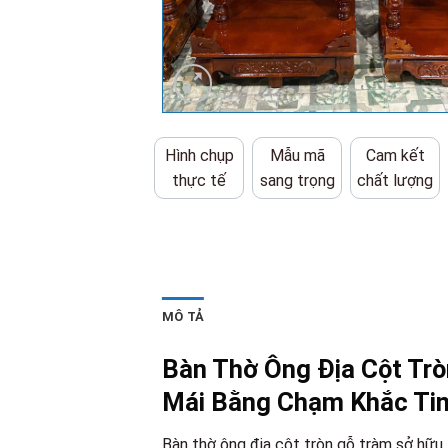
Hình chụp
Mẫu mã
Cam kết
thực tế
sang trọng
chất lượng
MÔ TẢ
Bàn Thờ Ông Địa Cột Trò
Mái Bằng Chạm Khắc Ti
Bàn thờ ông địa cột tròn gỗ tràm sở hữu 