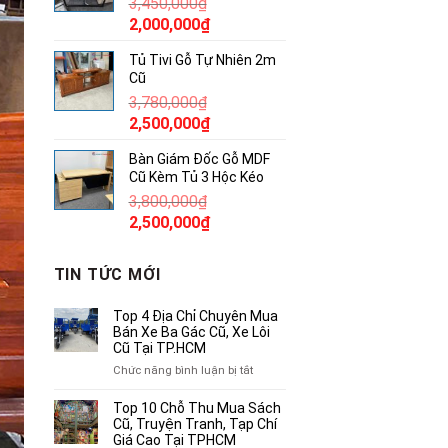
3,450,000
₫
850,000₫.
Giá
Giá
2,000,000
₫
gốc
hiện
Tủ Tivi Gỗ Tự Nhiên 2m
là:
tại
Cũ
3,450,000₫.
là:
3,780,000
₫
2,000,000₫.
Giá
Giá
2,500,000
₫
gốc
hiện
Bàn Giám Đốc Gỗ MDF
là:
tại
Cũ Kèm Tủ 3 Hộc Kéo
3,780,000₫.
là:
3,800,000
₫
2,500,000₫.
Giá
Giá
2,500,000
₫
gốc
hiện
là:
tại
TIN TỨC MỚI
3,800,000₫.
là:
2,500,000₫.
Top 4 Địa Chỉ Chuyên Mua
Bán Xe Ba Gác Cũ, Xe Lôi
Cũ Tại TP.HCM
ở
Chức năng bình luận bị tắt
Top
4
Top 10 Chỗ Thu Mua Sách
Địa
Cũ, Truyện Tranh, Tạp Chí
Chỉ
Giá Cao Tại TPHCM