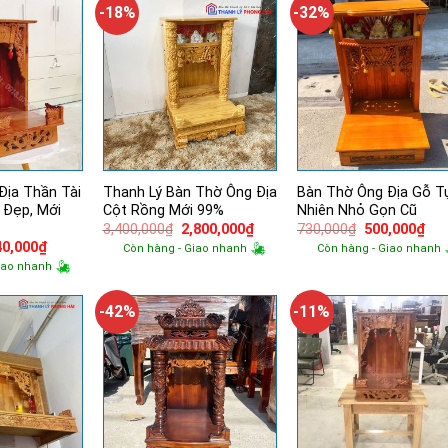
2,950,000₫.
850,000₫.
-18%
-32%
Địa Thần Tài
Thanh Lý Bàn Thờ Ông Địa
Bàn Thờ Ông Địa Gỗ T
 Đẹp, Mới
Cột Rồng Mới 99%
Nhiên Nhỏ Gọn Cũ
Giá
Giá
Giá
Giá
3,400,000
₫
2,800,000
₫
730,000
₫
500,000
₫
gốc
hiện
gốc
hiệ
á
Giá
40,000
₫
Còn hàng - Giao nhanh
Còn hàng - Giao nhanh
là:
tại
là:
tại
ốc
hiện
iao nhanh
3,400,000₫.
là:
730,000₫.
là:
tại
2,800,000₫.
500
240,000₫.
là:
840,000₫.
-42%
-11%