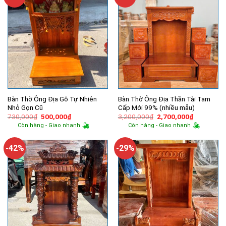
Bàn Thờ Ông Địa Gỗ Tự Nhiên
Bàn Thờ Ông Địa Thần Tài Tam
Nhỏ Gọn Cũ
Cấp Mới 99% (nhiều mẫu)
Giá
Giá
Giá
Giá
730,000
₫
500,000
₫
3,200,000
₫
2,700,000
₫
gốc
hiện
gốc
hiện
Còn hàng - Giao nhanh
Còn hàng - Giao nhanh
là:
tại
là:
tại
730,000₫.
là:
3,200,000₫.
là:
500,000₫.
2,700,000
-42%
-29%