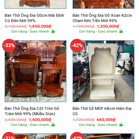
Bàn Thờ Ông Địa 50cm Mái Đình
Bàn Thờ Ông Địa Gỗ Xoan 42cm
Có Đèn Mới 99%
Chạm Kim Tiền Mới 99%
Giá
Giá
Giá
Giá
3,100,000
₫
1,800,000
₫
1,700,000
₫
1,200,000
₫
gốc
hiện
gốc
hiện
Còn hàng - Giao nhanh
Còn hàng - Giao nhanh
là:
tại
là:
tại
3,100,000₫.
là:
1,700,000₫.
là:
1,800,000₫.
1,200,000
-33%
-42%
Bàn Thờ Ông Địa Cột Tròn Gỗ
Bàn Thờ Gỗ MDF 68cm Hiện Đại
Tràm Mới 99% (Nhiều Size)
Cũ
Giá
Giá
Giá
Giá
2,400,000
₫
1,600,000
₫
1,100,000
₫
640,000
₫
gốc
hiện
gốc
hiện
Còn hàng - Giao nhanh
Còn hàng - Giao nhanh
là:
tại
là:
tại
2,400,000₫.
là:
1,100,000₫.
là:
1,600,000₫.
640,000₫.
-31%
-42%