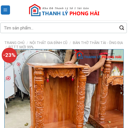
Skip
to
content
Tìm
kiếm:
TRANG CHỦ
/
NỘI THẤT GIA ĐÌNH CŨ
/
BÀN THỜ THẦN TÀI - ÔNG ĐỊA
/
BTTT MỚI 99%
-23%