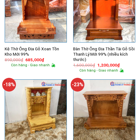
Kệ Thờ Ông Địa Gỗ Xoan Tồn
Bàn Thờ Ông Địa Thần Tài Gỗ Sồi
Kho Mới 99%
Thanh Lý Mới 99% (nhiều kích
thước)
Giá
Giá
890,000
₫
685,000
₫
gốc
hiện
Giá
Giá
1,600,000
₫
1,200,000
₫
Còn hàng - Giao nhanh
là:
tại
gốc
hiện
Còn hàng - Giao nhanh
890,000₫.
là:
là:
tại
685,000₫.
1,600,000₫.
là:
1,200,000
-18%
-23%