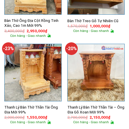
Bàn Thờ Ông Địa Cột Rồng Tinh
Bàn Thờ Treo Gỗ Tự Nhiên Cũ
Xảo, Cao 1m Mới 99%
Giá
Giá
1,570,000
₫
1,000,000
₫
gốc
hiện
Giá
Giá
3,400,000
₫
2,950,000
₫
Còn hàng - Giao nhanh
là:
tại
gốc
hiện
Còn hàng - Giao nhanh
1,570,000₫.
là:
là:
tại
1,000,000
3,400,000₫.
là:
2,950,000₫.
-23%
-20%
Thanh Lý Bàn Thờ Thần Tài Ông
Thanh Lý Bàn Thờ Thần Tài – Ông
Địa Mới 99%
Địa Gỗ Xoan Mới 99%
Giá
Giá
Giá
Giá
2,000,000
₫
1,550,000
₫
2,700,000
₫
2,150,000
₫
gốc
hiện
gốc
hiện
Còn hàng - Giao nhanh
Còn hàng - Giao nhanh
là:
tại
là:
tại
2,000,000₫.
là:
2,700,000₫.
là: