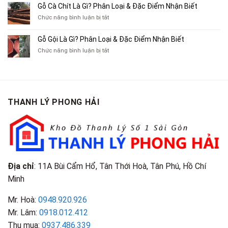
Gác
10
Gỗ Cà Chít Là Gì? Phân Loại & Đặc Điểm Nhận Biết
Sách
Cũ,
Địa
Cũ,
ở
Chức năng bình luận bị tắt
Xe
Chỉ
Truyện
Gỗ
Lôi
Mua
Tranh,
Cà
Cũ
Bán
Gỗ Gội Là Gì? Phân Loại & Đặc Điểm Nhận Biết
Tạp
Chít
Tại
Quần
Chí
ở
Chức năng bình luận bị tắt
Là
TP.HCM
Áo
Giá
Gỗ
Gì?
Cũ
Cao
Gội
Phân
Giá
Tại
Là
Loại
Cao
TPHCM
Gì?
&
Tại
Phân
Đặc
TPHCM
THANH LÝ PHONG HẢI
Loại
Điểm
&
Nhận
Đặc
Biết
Điểm
Nhận
Biết
Địa chỉ
: 11A Bùi Cẩm Hổ, Tân Thới Hoà, Tân Phú, Hồ Chí
Minh
Mr. Hoà:
0948.920.926
Mr. Lâm:
0918.012.412
Thu mua:
0937.486.339