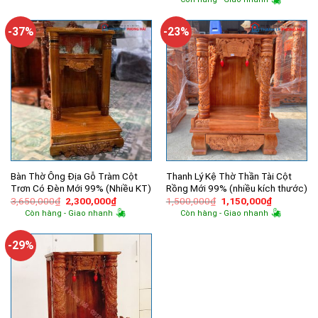
2,200,000₫.
là:
là:
tại
1,500,000₫.
1,950,000₫.
là:
1,200,000
-37%
-23%
Bàn Thờ Ông Địa Gỗ Tràm Cột
Thanh Lý Kệ Thờ Thần Tài Cột
Trơn Có Đèn Mới 99% (Nhiều KT)
Rồng Mới 99% (nhiều kích thước)
Giá
Giá
Giá
Giá
3,650,000
₫
2,300,000
₫
1,500,000
₫
1,150,000
₫
gốc
hiện
gốc
hiện
Còn hàng - Giao nhanh
Còn hàng - Giao nhanh
là:
tại
là:
tại
3,650,000₫.
là:
1,500,000₫.
là:
2,300,000₫.
1,150,000
-29%