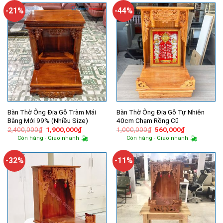
1,550,000₫.
2,150,000
-21%
-44%
Bàn Thờ Ông Địa Gỗ Tràm Mái
Bàn Thờ Ông Địa Gỗ Tự Nhiên
Bằng Mới 99% (Nhiều Size)
40cm Chạm Rồng Cũ
Giá
Giá
Giá
Giá
2,400,000
₫
1,900,000
₫
1,000,000
₫
560,000
₫
gốc
hiện
gốc
hiện
Còn hàng - Giao nhanh
Còn hàng - Giao nhanh
là:
tại
là:
tại
2,400,000₫.
là:
1,000,000₫.
là:
1,900,000₫.
560,000₫.
-32%
-11%