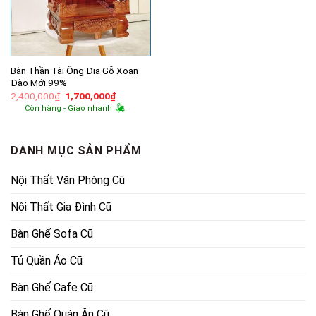
Bàn Thần Tài Ông Địa Gỗ Xoan
Đào Mới 99%
Giá
Giá
2,400,000
₫
1,700,000
₫
gốc
hiện
Còn hàng - Giao nhanh
là:
tại
2,400,000₫.
là:
1,700,000₫.
DANH MỤC SẢN PHẨM
Nội Thất Văn Phòng Cũ
Nội Thất Gia Đình Cũ
Bàn Ghế Sofa Cũ
Tủ Quần Áo Cũ
Bàn Ghế Cafe Cũ
Bàn Ghế Quán Ăn Cũ