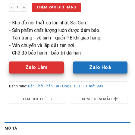
là:
tại
Bàn Thờ Ông Địa - Thần Tài Mới 99% số lượng
2,790,000₫.
là:
THÊM VÀO GIỎ HÀNG
2,150,00
- Kho đồ nội thất cũ lớn nhất Sài Gòn.
- Sản phẩm chất lượng luôn được đảm bảo.
- Tân trang - vệ sinh - quấn PE khi giao hàng.
- Vận chuyển và lắp đặt tận nơi.
- Chế độ bảo hành - bảo trì dài hạn
Zalo Lâm
Zalo Hoà
Danh mục:
Bàn Thờ Thần Tài - Ông Địa
,
BTTT mới 99%
XEM CHI TIẾT
XEM THÊM MẪU
MÔ TẢ