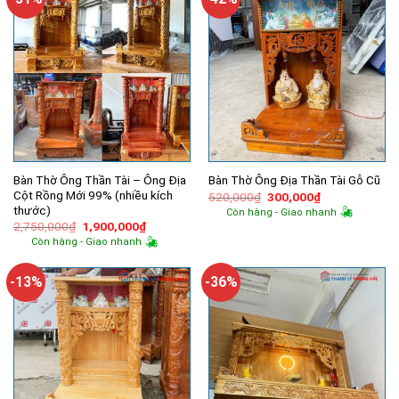
Bàn Thờ Ông Thần Tài – Ông Địa
Bàn Thờ Ông Địa Thần Tài Gỗ Cũ
Cột Rồng Mới 99% (nhiều kích
Giá
Giá
520,000
₫
300,000
₫
gốc
hiện
thước)
Còn hàng - Giao nhanh
là:
tại
Giá
Giá
2,750,000
₫
1,900,000
₫
520,000₫.
là:
gốc
hiện
300,000₫.
Còn hàng - Giao nhanh
là:
tại
2,750,000₫.
là:
1,900,000₫.
-13%
-36%