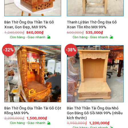
Bàn Thờ Ông Địa Thần Tài Gỗ
Thanh Lý Bàn Thờ Ông Địa Gỗ
Xoan, Gọn Đẹp, Mới 99%
Xoan Tồn Kho Mới 99%
Giá
Giá
Giá
Giá
1,240,000
₫
840,000
₫
600,000
₫
535,000
₫
gốc
hiện
gốc
hiện
Còn hàng - Giao nhanh
Còn hàng - Giao nhanh
là:
tại
là:
tại
1,240,000₫.
là:
600,000₫.
là:
840,000₫.
535,000₫.
-32%
-38%
Bàn Thờ Ông Địa Thần Tài Gỗ Cột
Bàn Thờ Thần Tài Ông Địa Nhỏ
Rồng Mới 99%
Gọn Bằng Gỗ Sồi Mới 99% (nhiều
kích thước)
Giá
Giá
2,200,000
₫
1,500,000
₫
gốc
hiện
Giá
Giá
1,950,000
₫
1,200,000
₫
Còn hàng - Giao nhanh
là:
tại
gốc
hiện
Còn hàng - Giao nhanh