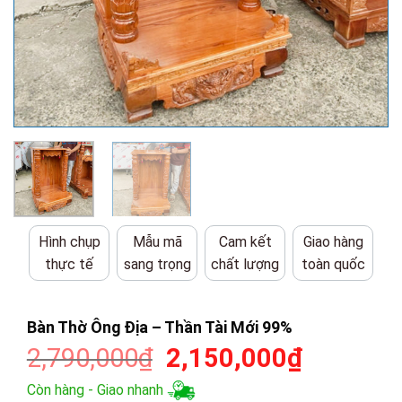
Hình chụp
Mẫu mã
Cam kết
Giao hàng
thực tế
sang trọng
chất lượng
toàn quốc
Bàn Thờ Ông Địa – Thần Tài Mới 99%
Giá
Giá
2,790,000
₫
2,150,000
₫
gốc
hiện
Còn hàng - Giao nhanh