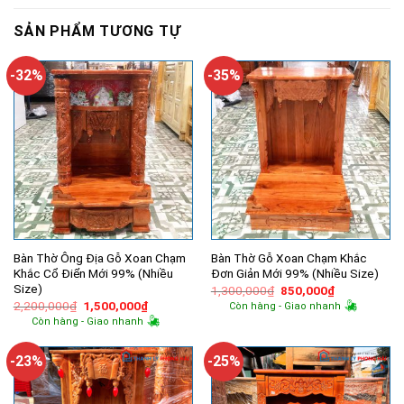
SẢN PHẨM TƯƠNG TỰ
-32%
-35%
Bàn Thờ Ông Địa Gỗ Xoan Chạm
Bàn Thờ Gỗ Xoan Chạm Khắc
Khắc Cổ Điển Mới 99% (Nhiều
Đơn Giản Mới 99% (Nhiều Size)
Size)
Giá
Giá
1,300,000
₫
850,000
₫
gốc
hiện
Giá
Giá
2,200,000
₫
1,500,000
₫
Còn hàng - Giao nhanh
là:
tại
gốc
hiện
Còn hàng - Giao nhanh
1,300,000₫.
là:
là:
tại
850,000₫.
2,200,000₫.
là:
1,500,000₫.
-23%
-25%