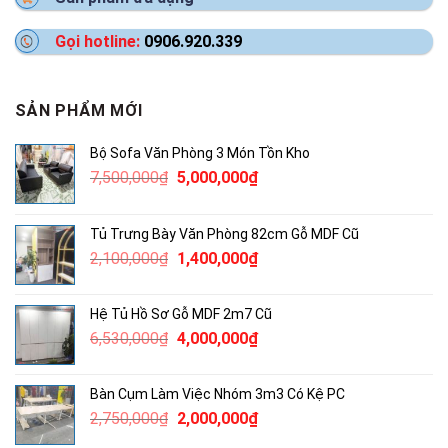
Gọi hotline:
0906.920.339
SẢN PHẨM MỚI
Bộ Sofa Văn Phòng 3 Món Tồn Kho
Giá
Giá
7,500,000
₫
5,000,000
₫
gốc
hiện
là:
tại
Tủ Trưng Bày Văn Phòng 82cm Gỗ MDF Cũ
7,500,000₫.
là:
Giá
Giá
2,100,000
₫
1,400,000
₫
5,000,000₫.
gốc
hiện
là:
tại
Hệ Tủ Hồ Sơ Gỗ MDF 2m7 Cũ
2,100,000₫.
là:
Giá
Giá
6,530,000
₫
4,000,000
₫
1,400,000₫.
gốc
hiện
là:
tại
Bàn Cụm Làm Việc Nhóm 3m3 Có Kệ PC
6,530,000₫.
là:
Giá
Giá
2,750,000
₫
2,000,000
₫
4,000,000₫.
gốc
hiện