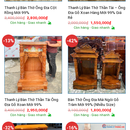
Thanh Lý Bàn Thờ Ông Địa Cột
Thanh Lý Bàn Thờ Thần Tài – Ông
Rồng Mới 99%
Địa Gỗ Xoan Hàng Mới 99% Giá
Rẻ
Giá
Giá
3,400,000
₫
2,800,000
₫
gốc
hiện
Giá
Giá
2,000,000
₫
1,550,000
₫
Còn hàng - Giao nhanh
là:
tại
gốc
hiện
Còn hàng - Giao nhanh
3,400,000₫.
là:
là:
tại
2,800,000₫.
2,000,000₫.
là:
1,550,000
-13%
-42%
Thanh Lý Bàn Thờ Thần Tài Ông
Bàn Thờ Ông Địa Mái Ngói Gỗ
Địa Gỗ Xoan Mới 99%
Tràm Mới 99% (Nhiều Size)
Giá
Giá
Giá
Giá
3,400,000
₫
2,950,000
₫
3,100,000
₫
1,800,000
₫
gốc
hiện
gốc
hiện
Còn hàng - Giao nhanh
Còn hàng - Giao nhanh
là:
tại
là:
tại
3,400,000₫.
là:
3,100,000₫.
là:
2,950,000₫.
1,800,000
-32%
-16%