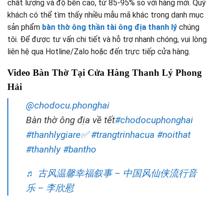
chất lượng và độ bền cao, từ 85-95% so với hàng mới. Quý
khách có thể tìm thấy nhiều mẫu mã khác trong danh mục
sản phẩm
bàn thờ ông thần tài ông địa thanh lý
chúng
tôi. Để được tư vấn chi tiết và hỗ trợ nhanh chóng, vui lòng
liên hệ qua Hotline/Zalo hoặc đến trực tiếp cửa hàng.
Video Bàn Thờ Tại Cửa Hàng Thanh Lý Phong
Hải
@chodocu.phonghai
Bàn thờ ông địa về tết
#chodocuphonghai
#thanhlygiare✅
#trangtrinhacua
#noithat
#thanhly
#bantho
♬ 古风温馨幸福叙事 – 中国风仙侠流行音
乐 – 李欣慰