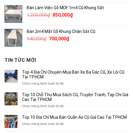
là:
tại
Bàn Làm Việc Gỗ MDF 1m4 Cũ Khung Sắt
2,750,000₫.
là:
Giá
Giá
1,200,000
₫
850,000
₫
2,000,000₫.
gốc
hiện
là:
tại
Bàn 2m4 Mặt Gỗ Khung Chân Sắt Cũ
1,200,000₫.
là:
Giá
Giá
940,000
₫
700,000
₫
850,000₫.
gốc
hiện
là:
tại
940,000₫.
là:
TIN TỨC MỚI
700,000₫.
Top 4 Địa Chỉ Chuyên Mua Bán Xe Ba Gác Cũ, Xe Lôi Cũ
Tại TP.HCM
ở
Chức năng bình luận bị tắt
Top
4
Top 10 Chỗ Thu Mua Sách Cũ, Truyện Tranh, Tạp Chí Giá
Địa
Cao Tại TPHCM
Chỉ
ở
Chức năng bình luận bị tắt
Chuyên
Top
Mua
10
Top 10 Địa Chỉ Mua Bán Quần Áo Cũ Giá Cao Tại TPHCM
Bán
Chỗ
Xe
ở
Chức năng bình luận bị tắt
Thu
Ba
Top
Mua