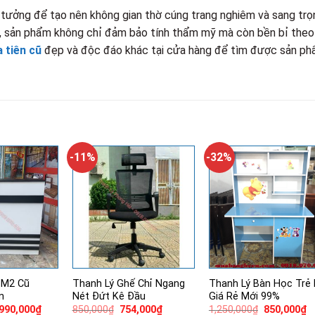
ý tưởng để tạo nên không gian thờ cúng trang nghiêm và sang trọ
xảo, sản phẩm không chỉ đảm bảo tính thẩm mỹ mà còn bền bỉ theo
a tiên cũ
đẹp và độc đáo khác tại cửa hàng để tìm được sản p
-11%
-32%
1M2 Cũ
Thanh Lý Ghế Chỉ Ngang
Thanh Lý Bàn Học Trẻ
n
Nét Đứt Kê Đầu
Giá Rẻ Mới 99%
á
Giá
Giá
Giá
Giá
G
,990,000
₫
850,000
₫
754,000
₫
1,250,000
₫
850,000
₫