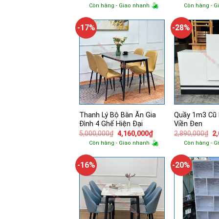
gốc
hiện
g
Còn hàng - Giao nhanh
Còn hàng - G
là:
tại
là:
12,700,000₫.
là:
2,
10,400,000₫.
-17%
-28%
Thanh Lý Bộ Bàn Ăn Gia
Quầy 1m3 Cũ
Đình 4 Ghế Hiện Đại
Viền Đen
Giá
Giá
Gi
5,000,000
₫
4,160,000
₫
2,890,000
₫
2
gốc
hiện
g
Còn hàng - Giao nhanh
Còn hàng - G
là:
tại
là:
5,000,000₫.
là:
2,
4,160,000₫.
-16%
-20%