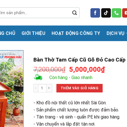
m
m:
NG CHỦ
GIỚI THIỆU
HOẠT ĐỘNG CÔNG TY
DỊCH VỤ
Bàn Thờ Tam Cấp Cũ Gõ Đỏ Cao Cấp
Giá
Giá
7,200,000
₫
5,000,000
₫
gốc
hiện
Còn hàng - Giao nhanh
là:
tại
Bàn Thờ Tam Cấp Cũ Gõ Đỏ Cao Cấp số lượng
7,200,000₫.
là:
THÊM VÀO GIỎ HÀNG
5,000,0
- Kho đồ nội thất cũ lớn nhất Sài Gòn.
- Sản phẩm chất lượng luôn được đảm bảo.
- Tân trang - vệ sinh - quấn PE khi giao hàng.
- Vận chuyển và lắp đặt tận nơi.