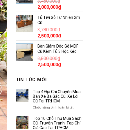
3,450,000
₫
850,000₫.
Giá
Giá
2,000,000
₫
gốc
hiện
Tủ Tivi Gỗ Tự Nhiên 2m
là:
tại
Cũ
3,450,000₫.
là:
3,780,000
₫
2,000,000₫.
Giá
Giá
2,500,000
₫
gốc
hiện
Bàn Giám Đốc Gỗ MDF
là:
tại
Cũ Kèm Tủ 3 Hộc Kéo
3,780,000₫.
là:
3,800,000
₫
2,500,000₫.
Giá
Giá
2,500,000
₫
gốc
hiện
là:
tại
TIN TỨC MỚI
3,800,000₫.
là:
2,500,000₫.
Top 4 Địa Chỉ Chuyên Mua
Bán Xe Ba Gác Cũ, Xe Lôi
Cũ Tại TP.HCM
ở
Chức năng bình luận bị tắt
Top
4
Top 10 Chỗ Thu Mua Sách
Địa
Cũ, Truyện Tranh, Tạp Chí
Chỉ
Giá Cao Tại TPHCM