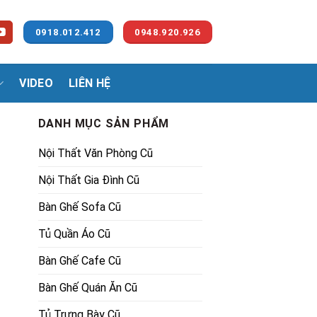
0918.012.412
0948.920.926
VIDEO
LIÊN HỆ
DANH MỤC SẢN PHẨM
Nội Thất Văn Phòng Cũ
Nội Thất Gia Đình Cũ
Bàn Ghế Sofa Cũ
Tủ Quần Áo Cũ
00₫.
Bàn Ghế Cafe Cũ
Bàn Ghế Quán Ăn Cũ
Tủ Trưng Bày Cũ