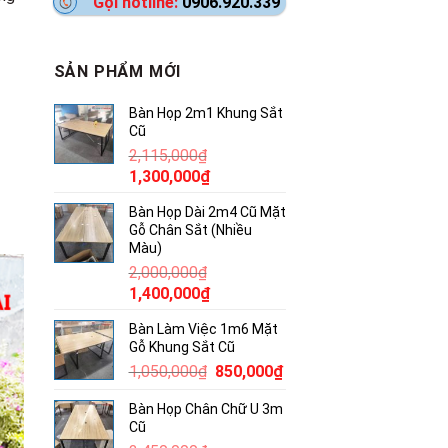
Gọi hotline:
0906.920.339
SẢN PHẨM MỚI
Bàn Họp 2m1 Khung Sắt
Cũ
2,115,000
₫
Giá
Giá
1,300,000
₫
gốc
hiện
Bàn Họp Dài 2m4 Cũ Mặt
là:
tại
Gỗ Chân Sắt (Nhiều
2,115,000₫.
là:
Màu)
1,300,000₫.
2,000,000
₫
Giá
Giá
1,400,000
₫
gốc
hiện
Bàn Làm Việc 1m6 Mặt
là:
tại
Gỗ Khung Sắt Cũ
2,000,000₫.
là:
Giá
Giá
1,050,000
₫
850,000
₫
1,400,000₫.
gốc
hiện
Bàn Họp Chân Chữ U 3m
là:
tại
Cũ
1,050,000₫.
là: