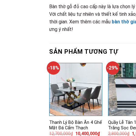
Bàn thờ gỗ đỏ cao cấp này là lựa chọn l
Với chất liệu tự nhiên và thiết kế tinh 
thời gian. Xem thêm các mẫu
bàn thờ gi
ưng ý nhất!
SẢN PHẨM TƯƠNG TỰ
-18%
-29%
Thanh Lý Bộ Bàn Ăn 4 Ghế
Quầy Lễ Tân 
Mặt Đá Cẩm Thạch
Trắng Sọc Đe
Giá
Giá
Gi
12,700,000
₫
10,400,000
₫
2,800,000
₫
1