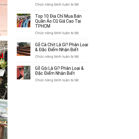
Chuyên
ở
Chức năng bình luận bị tắt
Mua
Top
Bán
10
Top 10 Địa Chỉ Mua Bán
Xe
Chỗ
Quần Áo Cũ Giá Cao Tại
Ba
Thu
TPHCM
Gác
Mua
ở
Chức năng bình luận bị tắt
Cũ,
Sách
Top
Xe
Cũ,
10
Gỗ Cà Chít Là Gì? Phân Loại
Lôi
Truyện
Địa
& Đặc Điểm Nhận Biết
Cũ
Tranh,
Chỉ
Tại
ở
Chức năng bình luận bị tắt
Tạp
Mua
TP.HCM
Gỗ
Chí
Bán
Cà
Giá
Gỗ Gội Là Gì? Phân Loại &
Quần
Chít
Đặc Điểm Nhận Biết
Cao
Áo
Là
Tại
ở
Chức năng bình luận bị tắt
Cũ
Gì?
TPHCM
Gỗ
Giá
Phân
Gội
Cao
Loại
Là
Tại
&
Gì?
TPHCM
Đặc
Phân
Điểm
Loại
Nhận
&
Biết
Đặc
Điểm
Nhận
Biết