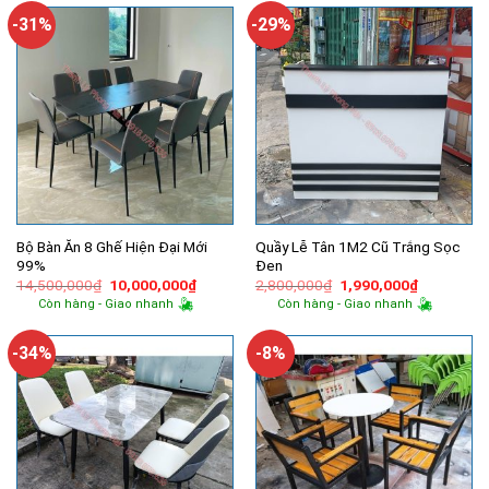
4,370,000₫.
14,060,
-31%
-29%
Bộ Bàn Ăn 8 Ghế Hiện Đại Mới
Quầy Lễ Tân 1M2 Cũ Trắng Sọc
99%
Đen
Giá
Giá
Giá
Giá
14,500,000
₫
10,000,000
₫
2,800,000
₫
1,990,000
₫
gốc
hiện
gốc
hiện
Còn hàng - Giao nhanh
Còn hàng - Giao nhanh
là:
tại
là:
tại
14,500,000₫.
là:
2,800,000₫.
là:
10,000,000₫.
1,990,000
-34%
-8%