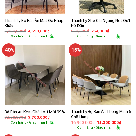
Thanh Lý Bộ Bàn Ăn Mặt Đá Nhập
Thanh Lý Ghế Chỉ Ngang Nét Đứt
Khẩu
Kê Đầu
Giá
Giá
Giá
Giá
6,000,000
₫
4,550,000
₫
850,000
₫
754,000
₫
gốc
hiện
gốc
hiện
Còn hàng - Giao nhanh
Còn hàng - Giao nhanh
là:
tại
là:
tại
6,000,000₫.
là:
850,000₫.
là:
4,550,000₫.
754,000₫.
-40%
-15%
Thanh Lý Bộ Bàn Ăn Thông Minh 6
Bộ Bàn Ăn Kèm Ghế Loft Mới 99%
Ghế Hàng
Giá
Giá
9,500,000
₫
5,700,000
₫
gốc
hiện
Giá
Giá
16,900,000
₫
14,300,000
₫
Còn hàng - Giao nhanh
là:
tại
gốc
hiện
Còn hàng - Giao nhanh
9,500,000₫.
là:
là:
tại
5,700,000₫.
16,900,000₫.
là: