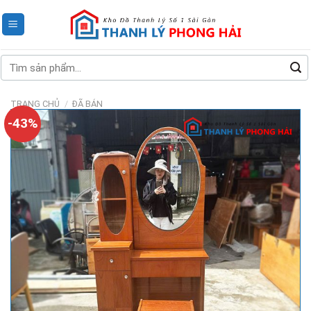
Skip
to
content
Tìm
kiếm:
TRANG CHỦ
/
ĐÃ BÁN
-43%