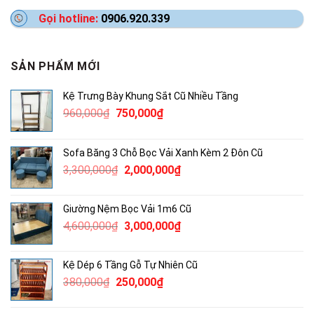
Gọi hotline:
0906.920.339
SẢN PHẨM MỚI
Kệ Trưng Bày Khung Sắt Cũ Nhiều Tầng
Giá
Giá
960,000
₫
750,000
₫
gốc
hiện
là:
tại
Sofa Băng 3 Chỗ Bọc Vải Xanh Kèm 2 Đôn Cũ
960,000₫.
là:
Giá
Giá
3,300,000
₫
2,000,000
₫
750,000₫.
gốc
hiện
là:
tại
Giường Nệm Bọc Vải 1m6 Cũ
3,300,000₫.
là:
Giá
Giá
4,600,000
₫
3,000,000
₫
2,000,000₫.
gốc
hiện
là:
tại
Kệ Dép 6 Tầng Gỗ Tự Nhiên Cũ
4,600,000₫.
là:
Giá
Giá
380,000
₫
250,000
₫
3,000,000₫.
gốc
hiện
là:
tại