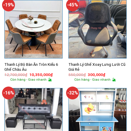
14,300,
-19%
-45%
Thanh Lý Bộ Bàn Ăn Tròn Kiểu 6
Thanh Lý Ghế Xoay Lưng Lưới Cũ
Ghế Châu Âu
Giá Rẻ
Giá
Giá
Giá
Giá
12,700,000
₫
10,350,000
₫
550,000
₫
300,000
₫
gốc
hiện
gốc
hiện
Còn hàng - Giao nhanh
Còn hàng - Giao nhanh
là:
tại
là:
tại
12,700,000₫.
là:
550,000₫.
là:
10,350,000₫.
300,000₫.
-16%
-32%