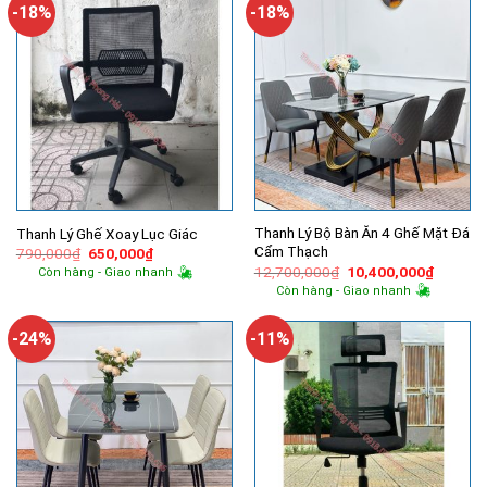
-18%
-18%
Thanh Lý Bộ Bàn Ăn 4 Ghế Mặt Đá
Thanh Lý Ghế Xoay Lục Giác
Cẩm Thạch
Giá
Giá
790,000
₫
650,000
₫
gốc
hiện
Giá
Giá
12,700,000
₫
10,400,000
₫
Còn hàng - Giao nhanh
là:
tại
gốc
hiện
Còn hàng - Giao nhanh
790,000₫.
là:
là:
tại
650,000₫.
12,700,000₫.
là:
10,400,
-24%
-11%