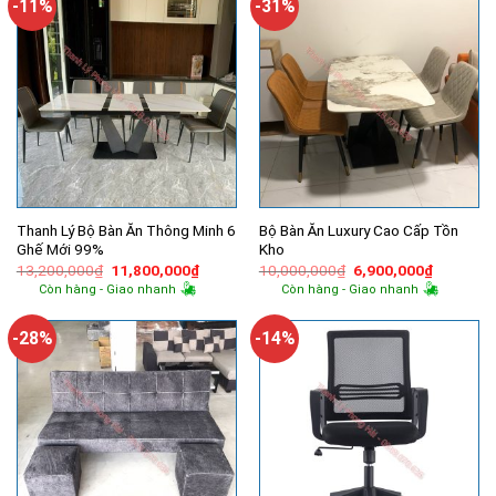
-11%
-31%
Thanh Lý Bộ Bàn Ăn Thông Minh 6
Bộ Bàn Ăn Luxury Cao Cấp Tồn
Ghế Mới 99%
Kho
Giá
Giá
Giá
Giá
13,200,000
₫
11,800,000
₫
10,000,000
₫
6,900,000
₫
gốc
hiện
gốc
hiện
Còn hàng - Giao nhanh
Còn hàng - Giao nhanh
là:
tại
là:
tại
13,200,000₫.
là:
10,000,000₫.
là:
11,800,000₫.
6,900,00
-28%
-14%