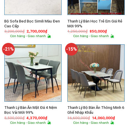
Bộ Sofa Bed Bọc Simili Màu Đen
Thanh Lý Bàn Học Trẻ Em Giá Rẻ
Cao Cấp
Mới 99%
Giá
Giá
Giá
Giá
3,200,000
₫
2,700,000
₫
1,250,000
₫
850,000
₫
gốc
hiện
gốc
hiện
Còn hàng - Giao nhanh
Còn hàng - Giao nhanh
là:
tại
là:
tại
3,200,000₫.
là:
1,250,000₫.
là:
2,700,000₫.
850,000₫.
-21%
-15%
Thanh Lý Bàn Ăn Mặt Đá 4 Nệm
Thanh Lý Bộ Bàn Ăn Thông Minh 6
Bọc Vải Mới 99%
Ghế Nhập Khẩu
Giá
Giá
Giá
Giá
5,500,000
₫
4,370,000
₫
16,600,000
₫
14,060,000
₫
gốc
hiện
gốc
hiện
Còn hàng - Giao nhanh
Còn hàng - Giao nhanh
là:
tại
là:
tại
5,500,000₫.
là:
16,600,000₫.
là: