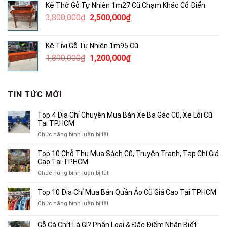
Kệ Thờ Gỗ Tự Nhiên 1m27 Cũ Chạm Khắc Cổ Điển
380,000₫.
là:
Giá
Giá
3,800,000
₫
2,500,000
₫
250,000₫.
gốc
hiện
là:
tại
Kệ Tivi Gỗ Tự Nhiên 1m95 Cũ
3,800,000₫.
là:
Giá
Giá
1,890,000
₫
1,200,000
₫
2,500,000₫.
gốc
hiện
là:
tại
1,890,000₫.
là:
TIN TỨC MỚI
1,200,000₫.
Top 4 Địa Chỉ Chuyên Mua Bán Xe Ba Gác Cũ, Xe Lôi Cũ
Tại TP.HCM
ở
Chức năng bình luận bị tắt
Top
4
Top 10 Chỗ Thu Mua Sách Cũ, Truyện Tranh, Tạp Chí Giá
Địa
Cao Tại TPHCM
Chỉ
ở
Chức năng bình luận bị tắt
Chuyên
Top
Mua
10
Top 10 Địa Chỉ Mua Bán Quần Áo Cũ Giá Cao Tại TPHCM
Bán
Chỗ
Xe
ở
Chức năng bình luận bị tắt
Thu
Ba
Top
Mua
Gác
10
Gỗ Cà Chít Là Gì? Phân Loại & Đặc Điểm Nhận Biết
Sách