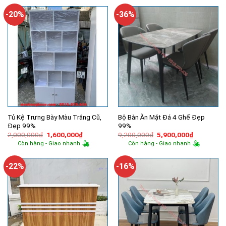
1,200,000₫.
là:
14,500,000₫.
là:
500,000₫.
9,100,00
-20%
-36%
Tủ Kệ Trưng Bày Màu Trắng Cũ,
Bộ Bàn Ăn Mặt Đá 4 Ghế Đẹp
Đẹp 99%
99%
Giá
Giá
Giá
Giá
2,000,000
₫
1,600,000
₫
9,200,000
₫
5,900,000
₫
gốc
hiện
gốc
hiện
Còn hàng - Giao nhanh
Còn hàng - Giao nhanh
là:
tại
là:
tại
2,000,000₫.
là:
9,200,000₫.
là:
1,600,000₫.
5,900,000
-22%
-16%