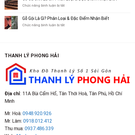
Cũ,
Địa
Cũ,
ở
Chức năng bình luận bị tắt
Xe
Chỉ
Truyện
Gỗ
Lôi
Mua
Tranh,
Cà
Cũ
Bán
Gỗ Gội Là Gì? Phân Loại & Đặc Điểm Nhận Biết
Tạp
Chít
Tại
Quần
Chí
ở
Chức năng bình luận bị tắt
Là
TP.HCM
Áo
Giá
Gỗ
Gì?
Cũ
Cao
Gội
Phân
Giá
Tại
Là
Loại
Cao
TPHCM
Gì?
&
Tại
Phân
Đặc
TPHCM
THANH LÝ PHONG HẢI
Loại
Điểm
&
Nhận
Đặc
Biết
Điểm
Nhận
Biết
Địa chỉ
: 11A Bùi Cẩm Hổ, Tân Thới Hoà, Tân Phú, Hồ Chí
Minh
Mr. Hoà:
0948.920.926
Mr. Lâm:
0918.012.412
Thu mua:
0937.486.339