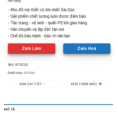
Hết hàng
2,100,000₫.
là:
- Kho đồ nội thất cũ lớn nhất Sài Gòn.
1,200,00
- Sản phẩm chất lượng luôn được đảm bảo.
- Tân trang - vệ sinh - quấn PE khi giao hàng.
- Vận chuyển và lắp đặt tận nơi.
- Chế độ bảo hành - bảo trì dài hạn
Zalo Lâm
Zalo Hoà
SKU:
BTDC20
Danh mục:
Đã Bán
XEM CHI TIẾT
XEM THÊM MẪU
MÔ TẢ