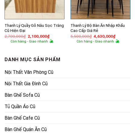
Thanh Lý Quầy Gỗ Nâu Sọc Trắng
Thanh Lý Bộ Bàn Ăn Nhập Khẩu
Cũ Hiện Đại
Cao Cấp Giá Rẻ
Giá
Giá
Giá
Giá
2,700,000
₫
2,100,000
₫
5,500,000
₫
4,630,000
₫
gốc
hiện
gốc
hiện
Còn hàng - Giao nhanh
Còn hàng - Giao nhanh
là:
tại
là:
tại
2,700,000₫.
là:
5,500,000₫.
là:
2,100,000₫.
4,630,000
DANH MỤC SẢN PHẨM
Nội Thất Văn Phòng Cũ
Nội Thất Gia Đình Cũ
Bàn Ghế Sofa Cũ
Tủ Quần Áo Cũ
Bàn Ghế Cafe Cũ
Bàn Ghế Quán Ăn Cũ