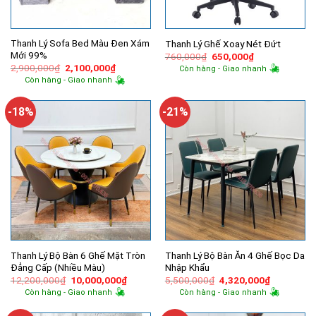
Thanh Lý Sofa Bed Màu Đen Xám
Thanh Lý Ghế Xoay Nét Đứt
Mới 99%
Giá
Giá
760,000
₫
650,000
₫
gốc
hiện
Giá
Giá
2,900,000
₫
2,100,000
₫
Còn hàng - Giao nhanh
là:
tại
gốc
hiện
Còn hàng - Giao nhanh
760,000₫.
là:
là:
tại
650,000₫.
2,900,000₫.
là:
2,100,000₫.
-18%
-21%
Thanh Lý Bộ Bàn 6 Ghế Mặt Tròn
Thanh Lý Bộ Bàn Ăn 4 Ghế Bọc Da
Đẳng Cấp (Nhiều Màu)
Nhập Khẩu
Giá
Giá
Giá
Giá
12,200,000
₫
10,000,000
₫
5,500,000
₫
4,320,000
₫
gốc
hiện
gốc
hiện
Còn hàng - Giao nhanh
Còn hàng - Giao nhanh
là:
tại
là:
tại
12,200,000₫.
là:
5,500,000₫.
là:
10,000,000₫.
4,320,000