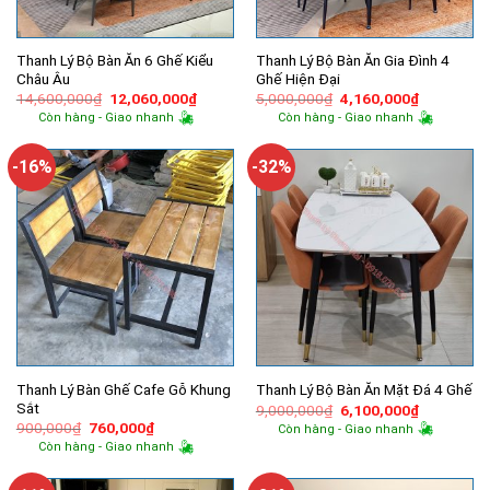
Thanh Lý Bộ Bàn Ăn 6 Ghế Kiểu
Thanh Lý Bộ Bàn Ăn Gia Đình 4
Châu Âu
Ghế Hiện Đại
Giá
Giá
Giá
Giá
14,600,000
₫
12,060,000
₫
5,000,000
₫
4,160,000
₫
gốc
hiện
gốc
hiện
Còn hàng - Giao nhanh
Còn hàng - Giao nhanh
là:
tại
là:
tại
14,600,000₫.
là:
5,000,000₫.
là:
12,060,000₫.
4,160,000
-16%
-32%
Thanh Lý Bàn Ghế Cafe Gỗ Khung
Thanh Lý Bộ Bàn Ăn Mặt Đá 4 Ghế
Sắt
Giá
Giá
9,000,000
₫
6,100,000
₫
gốc
hiện
Giá
Giá
900,000
₫
760,000
₫
Còn hàng - Giao nhanh
là:
tại
gốc
hiện
Còn hàng - Giao nhanh
9,000,000₫.
là:
là:
tại
6,100,000
900,000₫.
là:
760,000₫.