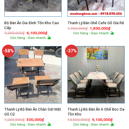
Bộ Bàn Ăn Gia Đình Tồn Kho Cao
Thanh Lý Bàn Ghế Cafe Gỗ Gía Rẻ
Cấp
Giá
Giá
1,950,000
₫
1,800,000
₫
gốc
hiện
Giá
Giá
9,300,000
₫
6,100,000
₫
Còn hàng - Giao nhanh
là:
tại
gốc
hiện
Còn hàng - Giao nhanh
1,950,000₫.
là:
là:
tại
1,800,000
9,300,000₫.
là:
6,100,000₫.
-58%
-37%
Thanh Lý Bộ Bàn Ăn Chân Sắt Mặt
Thanh Lý Bộ Bàn Ăn 6 Ghế Bọc Da
Gỗ Cũ
Tồn Kho
Giá
Giá
Giá
Giá
1,200,000
₫
500,000
₫
14,500,000
₫
9,100,000
₫
gốc
hiện
gốc
hiện
Còn hàng - Giao nhanh
Còn hàng - Giao nhanh
là:
tại
là:
tại