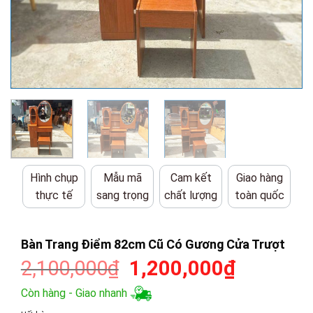
Hình chụp
Mẫu mã
Cam kết
Giao hàng
thực tế
sang trọng
chất lượng
toàn quốc
Bàn Trang Điểm 82cm Cũ Có Gương Cửa Trượt
Giá
Giá
2,100,000
₫
1,200,000
₫
gốc
hiện
Còn hàng - Giao nhanh
là:
tại