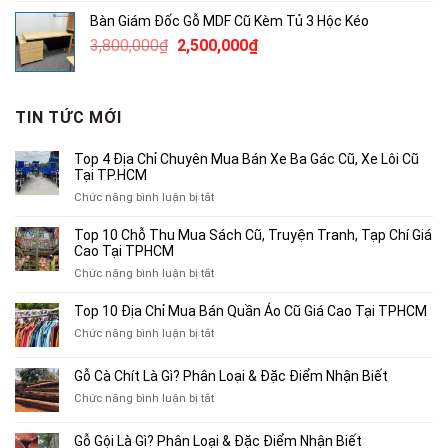
là:
tại
Bàn Giám Đốc Gỗ MDF Cũ Kèm Tủ 3 Hộc Kéo
3,780,000₫.
là:
Giá
Giá
3,800,000
₫
2,500,000
₫
2,500,000₫.
gốc
hiện
là:
tại
3,800,000₫.
là:
TIN TỨC MỚI
2,500,000₫.
Top 4 Địa Chỉ Chuyên Mua Bán Xe Ba Gác Cũ, Xe Lôi Cũ
Tại TP.HCM
ở
Chức năng bình luận bị tắt
Top
4
Top 10 Chỗ Thu Mua Sách Cũ, Truyện Tranh, Tạp Chí Giá
Địa
Cao Tại TPHCM
Chỉ
ở
Chức năng bình luận bị tắt
Chuyên
Top
Mua
10
Top 10 Địa Chỉ Mua Bán Quần Áo Cũ Giá Cao Tại TPHCM
Bán
Chỗ
Xe
ở
Chức năng bình luận bị tắt
Thu
Ba
Top
Mua
Gác
10
Gỗ Cà Chít Là Gì? Phân Loại & Đặc Điểm Nhận Biết
Sách
Cũ,
Địa
Cũ,
ở
Chức năng bình luận bị tắt
Xe
Chỉ
Truyện
Gỗ
Lôi
Mua
Tranh,
Cà
Cũ
Bán
Gỗ Gội Là Gì? Phân Loại & Đặc Điểm Nhận Biết
Tạp