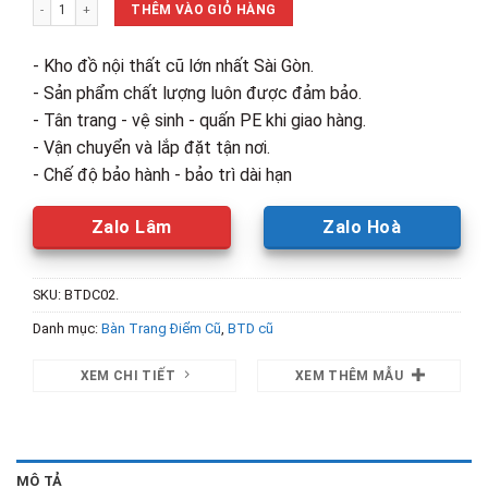
Bàn Trang Điểm Cũ 1m - Gương Tròn Có Kệ số lượng
1,440,000₫.
là:
THÊM VÀO GIỎ HÀNG
680,000₫.
- Kho đồ nội thất cũ lớn nhất Sài Gòn.
- Sản phẩm chất lượng luôn được đảm bảo.
- Tân trang - vệ sinh - quấn PE khi giao hàng.
- Vận chuyển và lắp đặt tận nơi.
- Chế độ bảo hành - bảo trì dài hạn
Zalo Lâm
Zalo Hoà
SKU:
BTDC02.
Danh mục:
Bàn Trang Điểm Cũ
,
BTD cũ
XEM CHI TIẾT
XEM THÊM MẪU
MÔ TẢ