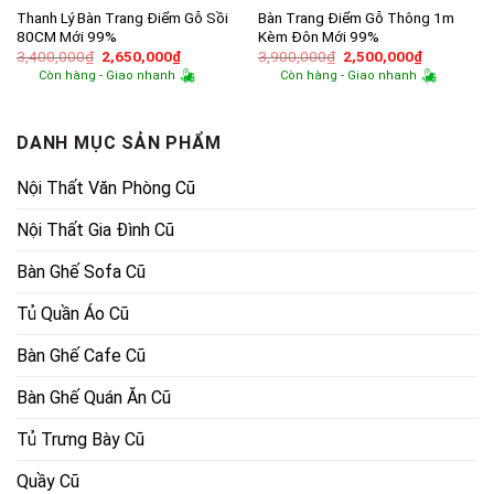
Thanh Lý Bàn Trang Điểm Gỗ Sồi
Bàn Trang Điểm Gỗ Thông 1m
80CM Mới 99%
Kèm Đôn Mới 99%
Giá
Giá
Giá
Giá
3,400,000
₫
2,650,000
₫
3,900,000
₫
2,500,000
₫
gốc
hiện
gốc
hiện
Còn hàng - Giao nhanh
Còn hàng - Giao nhanh
là:
tại
là:
tại
3,400,000₫.
là:
3,900,000₫.
là:
2,650,000₫.
2,500,000
DANH MỤC SẢN PHẨM
Nội Thất Văn Phòng Cũ
Nội Thất Gia Đình Cũ
Bàn Ghế Sofa Cũ
Tủ Quần Áo Cũ
Bàn Ghế Cafe Cũ
Bàn Ghế Quán Ăn Cũ
Tủ Trưng Bày Cũ
Quầy Cũ