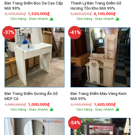
Bàn Trang Điểm Bọc Da Cao Cấp
Thanh Lý Bàn Trang Điểm Gỗ
Mới 99%
Hương Tồn Kho Mới 99%
Giá
Giá
Giá
Giá
3,100,000
₫
1,520,000
₫
5,400,000
₫
4,100,000
₫
gốc
hiện
gốc
hiện
Còn hàng - Giao nhanh
Còn hàng - Giao nhanh
là:
tại
là:
tại
3,100,000₫.
là:
5,400,000₫.
là:
1,520,000₫.
4,100,000
-37%
-41%
Bàn Trang Điểm Gương Ẩn Gỗ
Bàn Trang Điểm Màu Vàng Kem
MDF Cũ
Mới 99%
Giá
Giá
Giá
Giá
1,580,000
₫
1,000,000
₫
2,700,000
₫
1,600,000
₫
gốc
hiện
gốc
hiện
Còn hàng - Giao nhanh
Còn hàng - Giao nhanh
là:
tại
là:
tại
1,580,000₫.
là:
2,700,000₫.
là:
1,000,000₫.
1,600,000
-54%