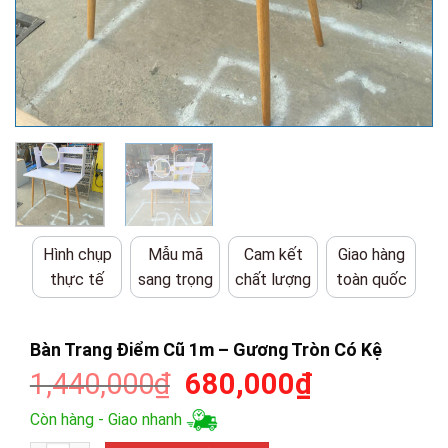
Hình chụp
Mẫu mã
Cam kết
Giao hàng
thực tế
sang trọng
chất lượng
toàn quốc
Bàn Trang Điểm Cũ 1m – Gương Tròn Có Kệ
Giá
Giá
1,440,000
₫
680,000
₫
gốc
hiện
Còn hàng - Giao nhanh
là:
tại