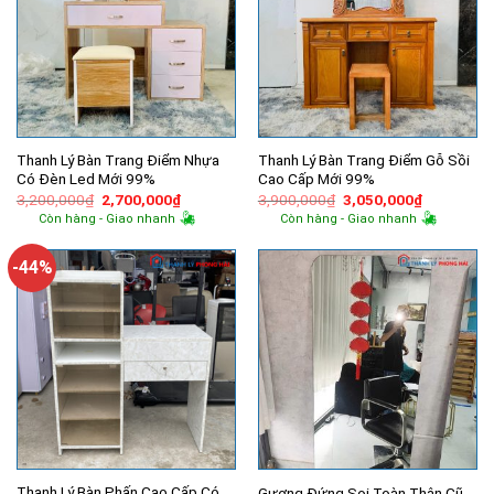
Thanh Lý Bàn Trang Điểm Nhựa
Thanh Lý Bàn Trang Điểm Gỗ Sồi
Có Đèn Led Mới 99%
Cao Cấp Mới 99%
Giá
Giá
Giá
Giá
3,200,000
₫
2,700,000
₫
3,900,000
₫
3,050,000
₫
gốc
hiện
gốc
hiện
Còn hàng - Giao nhanh
Còn hàng - Giao nhanh
là:
tại
là:
tại
3,200,000₫.
là:
3,900,000₫.
là:
2,700,000₫.
3,050,000
-44%
Thanh Lý Bàn Phấn Cao Cấp Có
Gương Đứng Soi Toàn Thân Cũ