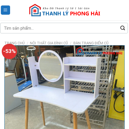
Skip
to
content
Tìm
kiếm:
TRANG CHỦ
/
NỘI THẤT GIA ĐÌNH CŨ
/
BÀN TRANG ĐIỂM CŨ
-53%