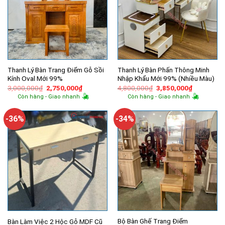
Thanh Lý Bàn Trang Điểm Gỗ Sồi
Thanh Lý Bàn Phấn Thông Minh
Kính Oval Mới 99%
Nhập Khẩu Mới 99% (Nhiều Màu)
Giá
Giá
Giá
Giá
3,000,000
₫
2,750,000
₫
4,800,000
₫
3,850,000
₫
gốc
hiện
gốc
hiện
Còn hàng - Giao nhanh
Còn hàng - Giao nhanh
là:
tại
là:
tại
3,000,000₫.
là:
4,800,000₫.
là:
2,750,000₫.
3,850,000
-36%
-34%
Bộ Bàn Ghế Trang Điểm
Bàn Làm Việc 2 Hộc Gỗ MDF Cũ