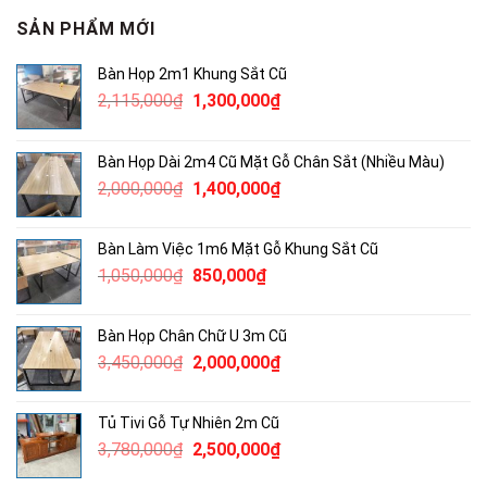
SẢN PHẨM MỚI
Bàn Họp 2m1 Khung Sắt Cũ
Giá
Giá
2,115,000
₫
1,300,000
₫
gốc
hiện
là:
tại
Bàn Họp Dài 2m4 Cũ Mặt Gỗ Chân Sắt (Nhiều Màu)
2,115,000₫.
là:
Giá
Giá
2,000,000
₫
1,400,000
₫
1,300,000₫.
gốc
hiện
là:
tại
Bàn Làm Việc 1m6 Mặt Gỗ Khung Sắt Cũ
2,000,000₫.
là:
Giá
Giá
1,050,000
₫
850,000
₫
1,400,000₫.
gốc
hiện
là:
tại
Bàn Họp Chân Chữ U 3m Cũ
1,050,000₫.
là:
Giá
Giá
3,450,000
₫
2,000,000
₫
850,000₫.
gốc
hiện
là:
tại
Tủ Tivi Gỗ Tự Nhiên 2m Cũ
3,450,000₫.
là:
Giá
Giá
3,780,000
₫
2,500,000
₫
2,000,000₫.
gốc
hiện