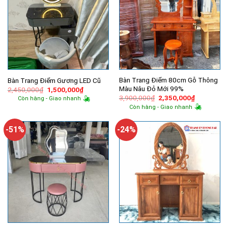
Bàn Trang Điểm 80cm Gỗ Thông
Bàn Trang Điểm Gương LED Cũ
Màu Nâu Đỏ Mới 99%
Giá
Giá
2,450,000
₫
1,500,000
₫
gốc
hiện
Giá
Giá
3,900,000
₫
2,350,000
₫
Còn hàng - Giao nhanh
là:
tại
gốc
hiện
Còn hàng - Giao nhanh
2,450,000₫.
là:
là:
tại
1,500,000₫.
3,900,000₫.
là:
2,350,000
-51%
-24%