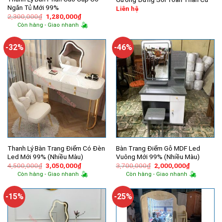
Ngăn Tủ Mới 99%
Liên hệ
Giá
Giá
2,300,000
₫
1,280,000
₫
gốc
hiện
Còn hàng - Giao nhanh
là:
tại
2,300,000₫.
là:
1,280,000₫.
-32%
-46%
Thanh Lý Bàn Trang Điểm Có Đèn
Bàn Trang Điểm Gỗ MDF Led
Led Mới 99% (Nhiều Màu)
Vuông Mới 99% (Nhiều Màu)
Giá
Giá
Giá
Giá
4,500,000
₫
3,050,000
₫
3,700,000
₫
2,000,000
₫
gốc
hiện
gốc
hiện
Còn hàng - Giao nhanh
Còn hàng - Giao nhanh
là:
tại
là:
tại
4,500,000₫.
là:
3,700,000₫.
là:
3,050,000₫.
2,000,000
-15%
-25%