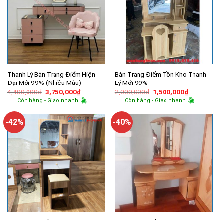
Thanh Lý Bàn Trang Điểm Hiện
Bàn Trang Điểm Tồn Kho Thanh
Đại Mới 99% (Nhiều Màu)
Lý Mới 99%
Giá
Giá
Giá
Giá
4,400,000
₫
3,750,000
₫
2,000,000
₫
1,500,000
₫
gốc
hiện
gốc
hiện
Còn hàng - Giao nhanh
Còn hàng - Giao nhanh
là:
tại
là:
tại
4,400,000₫.
là:
2,000,000₫.
là:
3,750,000₫.
1,500,000
-42%
-40%