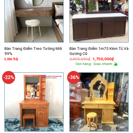
Bàn Trang Điểm Treo Tường Mới
Bàn Trang Điểm 1m75 Kèm Tủ Và
99%
Gương Cũ
Giá
Giá
Liên hệ
3,800,000
₫
1,750,000
₫
gốc
hiện
Còn hàng - Giao nhanh
là:
tại
3,800,000₫.
là:
1,750,000
-22%
-36%