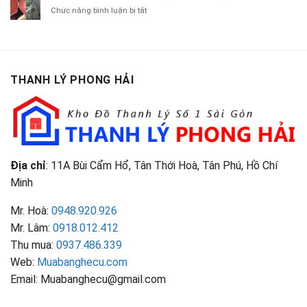
Chít
Tại
Quần
Chí
ở
Chức năng bình luận bị tắt
Là
TP.HCM
Áo
Giá
Gỗ
Gì?
Cũ
Cao
Gội
Phân
Giá
Tại
Là
Loại
Cao
TPHCM
Gì?
&
Tại
Phân
Đặc
TPHCM
THANH LÝ PHONG HẢI
Loại
Điểm
&
Nhận
Đặc
Biết
Điểm
Nhận
Biết
Địa chỉ
: 11A Bùi Cẩm Hổ, Tân Thới Hoà, Tân Phú, Hồ Chí
Minh
Mr. Hoà:
0948.920.926
Mr. Lâm:
0918.012.412
Thu mua:
0937.486.339
Web:
Muabanghecu.com
Email: Muabanghecu@gmail.com