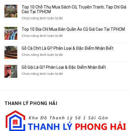
Top
4
Top 10 Chỗ Thu Mua Sách Cũ, Truyện Tranh, Tạp Chí Giá
Địa
Cao Tại TPHCM
Chỉ
ở
Chức năng bình luận bị tắt
Chuyên
Top
Mua
10
Top 10 Địa Chỉ Mua Bán Quần Áo Cũ Giá Cao Tại TPHCM
Bán
Chỗ
Xe
ở
Chức năng bình luận bị tắt
Thu
Ba
Top
Mua
Gác
10
Gỗ Cà Chít Là Gì? Phân Loại & Đặc Điểm Nhận Biết
Sách
Cũ,
Địa
Cũ,
ở
Chức năng bình luận bị tắt
Xe
Chỉ
Truyện
Gỗ
Lôi
Mua
Tranh,
Cà
Cũ
Bán
Gỗ Gội Là Gì? Phân Loại & Đặc Điểm Nhận Biết
Tạp
Chít
Tại
Quần
Chí
ở
Chức năng bình luận bị tắt
Là
TP.HCM
Áo
Giá
Gỗ
Gì?
Cũ
Cao
Gội
Phân
Giá
Tại
Là
Loại
Cao
TPHCM
Gì?
&
Tại
Phân
Đặc
TPHCM
THANH LÝ PHONG HẢI
Loại
Điểm
&
Nhận
Đặc
Biết
Điểm
Nhận
Biết