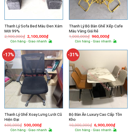
Thanh Lý Sofa Bed Màu Đen Xám
Thanh Lý Bộ Bàn Ghế Xếp Cafe
Mới 99%
Màu Vàng Giá Rẻ
Giá
Giá
Giá
Giá
2,900,000
₫
2,100,000
₫
1,000,000
₫
960,000
₫
gốc
hiện
gốc
hiện
Còn hàng - Giao nhanh
Còn hàng - Giao nhanh
là:
tại
là:
tại
2,900,000₫.
là:
1,000,000₫.
là:
2,100,000₫.
960,000₫.
-17%
-31%
Thanh Lý Ghế Xoay Lưng Lưới Cũ
Bộ Bàn Ăn Luxury Cao Cấp Tồn
Hiện Đại
Kho
Giá
Giá
Giá
Giá
600,000
₫
500,000
₫
10,000,000
₫
6,900,000
₫
gốc
hiện
gốc
hiện
Còn hàng - Giao nhanh
Còn hàng - Giao nhanh