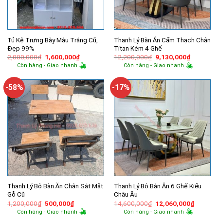
Tủ Kệ Trưng Bày Màu Trắng Cũ,
Thanh Lý Bàn Ăn Cẩm Thạch Chân
Đẹp 99%
Titan Kèm 4 Ghế
Giá
Giá
Giá
Giá
2,000,000
₫
1,600,000
₫
12,200,000
₫
9,130,000
₫
gốc
hiện
gốc
hiện
Còn hàng - Giao nhanh
Còn hàng - Giao nhanh
là:
tại
là:
tại
2,000,000₫.
là:
12,200,000₫.
là:
1,600,000₫.
9,130,00
-58%
-17%
Thanh Lý Bộ Bàn Ăn Chân Sắt Mặt
Thanh Lý Bộ Bàn Ăn 6 Ghế Kiểu
Gỗ Cũ
Châu Âu
Giá
Giá
Giá
Giá
1,200,000
₫
500,000
₫
14,600,000
₫
12,060,000
₫
gốc
hiện
gốc
hiện
Còn hàng - Giao nhanh
Còn hàng - Giao nhanh
là:
tại
là:
tại