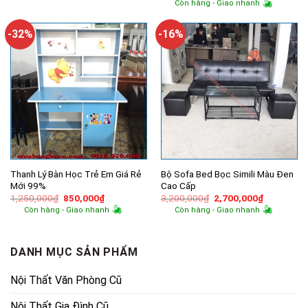
Còn hàng - Giao nhanh
9,500,000₫.
là:
là:
tại
5,700,000₫.
5,500,000₫.
là:
4,940,000
-32%
-16%
Thanh Lý Bàn Học Trẻ Em Giá Rẻ
Bộ Sofa Bed Bọc Simili Màu Đen
Mới 99%
Cao Cấp
Giá
Giá
Giá
Giá
1,250,000
₫
850,000
₫
3,200,000
₫
2,700,000
₫
gốc
hiện
gốc
hiện
Còn hàng - Giao nhanh
Còn hàng - Giao nhanh
là:
tại
là:
tại
1,250,000₫.
là:
3,200,000₫.
là:
850,000₫.
2,700,000
DANH MỤC SẢN PHẨM
Nội Thất Văn Phòng Cũ
Nội Thất Gia Đình Cũ