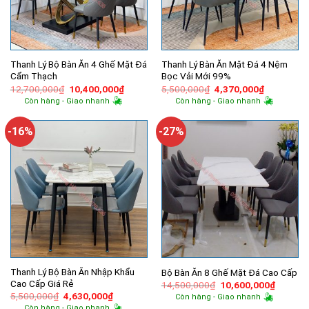
Thanh Lý Bộ Bàn Ăn 4 Ghế Mặt Đá
Thanh Lý Bàn Ăn Mặt Đá 4 Nệm
Cẩm Thạch
Bọc Vải Mới 99%
Giá
Giá
Giá
Giá
12,700,000
₫
10,400,000
₫
5,500,000
₫
4,370,000
₫
gốc
hiện
gốc
hiện
Còn hàng - Giao nhanh
Còn hàng - Giao nhanh
là:
tại
là:
tại
12,700,000₫.
là:
5,500,000₫.
là:
10,400,000₫.
4,370,000
-16%
-27%
Thanh Lý Bộ Bàn Ăn Nhập Khẩu
Bộ Bàn Ăn 8 Ghế Mặt Đá Cao Cấp
Cao Cấp Giá Rẻ
Giá
Giá
14,500,000
₫
10,600,000
₫
gốc
hiện
Giá
Giá
5,500,000
₫
4,630,000
₫
Còn hàng - Giao nhanh
là:
tại
gốc
hiện
Còn hàng - Giao nhanh