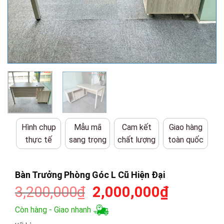
Hình chụp
Mẫu mã
Cam kết
Giao hàng
thực tế
sang trọng
chất lượng
toàn quốc
Bàn Trưởng Phòng Góc L Cũ Hiện Đại
Giá
Giá
3,200,000
₫
2,000,000
₫
gốc
hiện
Còn hàng - Giao nhanh
là:
tại