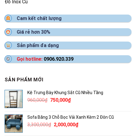
Đồ Inox Cũ
Cam kết chất lượng
Giá rẻ hơn 30%
Sản phẩm đa dạng
Gọi hotline:
0906.920.339
SẢN PHẨM MỚI
Kệ Trưng Bày Khung Sắt Cũ Nhiều Tầng
Giá
Giá
960,000
₫
750,000
₫
gốc
hiện
là:
tại
Sofa Băng 3 Chỗ Bọc Vải Xanh Kèm 2 Đôn Cũ
960,000₫.
là:
Giá
Giá
3,300,000
₫
2,000,000
₫
750,000₫.
gốc
hiện