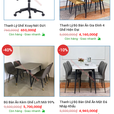
Thanh Lý Bộ Bàn Ăn Gia Đình 4
Thanh Lý Ghế Xoay Nét Đứt
Ghế Hiện Đại
Giá
Giá
760,000
₫
650,000
₫
gốc
hiện
Giá
Giá
5,000,000
₫
4,160,000
₫
Còn hàng - Giao nhanh
là:
tại
gốc
hiện
Còn hàng - Giao nhanh
760,000₫.
là:
là:
tại
650,000₫.
5,000,000₫.
là:
4,160,000
-40%
-10%
Thanh Lý Bộ Bàn Ghế Ăn Mặt Đá
Bộ Bàn Ăn Kèm Ghế Loft Mới 99%
Nhập Khẩu
Giá
Giá
9,500,000
₫
5,700,000
₫
gốc
hiện
Giá
Giá
5,500,000
₫
4,940,000
₫
Còn hàng - Giao nhanh
là:
tại
gốc
hiện