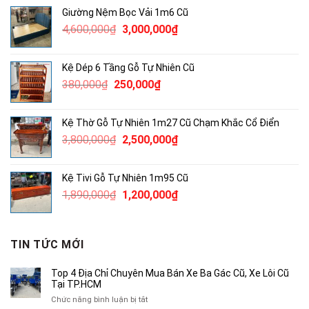
là:
tại
Giường Nệm Bọc Vải 1m6 Cũ
3,300,000₫.
là:
Giá
Giá
4,600,000
₫
3,000,000
₫
2,000,000₫.
gốc
hiện
là:
tại
Kệ Dép 6 Tầng Gỗ Tự Nhiên Cũ
4,600,000₫.
là:
Giá
Giá
380,000
₫
250,000
₫
3,000,000₫.
gốc
hiện
là:
tại
Kệ Thờ Gỗ Tự Nhiên 1m27 Cũ Chạm Khắc Cổ Điển
380,000₫.
là:
Giá
Giá
3,800,000
₫
2,500,000
₫
250,000₫.
gốc
hiện
là:
tại
Kệ Tivi Gỗ Tự Nhiên 1m95 Cũ
3,800,000₫.
là:
Giá
Giá
1,890,000
₫
1,200,000
₫
2,500,000₫.
gốc
hiện
là:
tại
1,890,000₫.
là:
TIN TỨC MỚI
1,200,000₫.
Top 4 Địa Chỉ Chuyên Mua Bán Xe Ba Gác Cũ, Xe Lôi Cũ
Tại TP.HCM
ở
Chức năng bình luận bị tắt