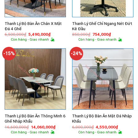
Thanh Lý Bộ Bàn Ăn Chân X Mặt
Thanh Lý Ghế Chỉ Ngang Nét Đứt
Đá 4 Ghế
Kê Đầu
Giá
Giá
Giá
Giá
6,500,000
₫
5,490,000
₫
850,000
₫
754,000
₫
gốc
hiện
gốc
hiện
Còn hàng - Giao nhanh
Còn hàng - Giao nhanh
là:
tại
là:
tại
6,500,000₫.
là:
850,000₫.
là:
5,490,000₫.
754,000₫.
-15%
-24%
Thanh Lý Bộ Bàn Ăn Thông Minh 6
Thanh Lý Bộ Bàn Ăn Mặt Đá Nhập
Ghế Nhập Khẩu
Khẩu
Giá
Giá
Giá
Giá
16,600,000
₫
14,060,000
₫
6,000,000
₫
4,550,000
₫
gốc
hiện
gốc
hiện
Còn hàng - Giao nhanh
Còn hàng - Giao nhanh
là:
tại
là:
tại