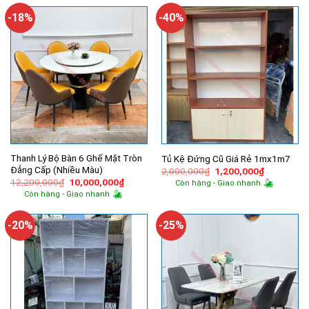
16,600,000₫.
là:
6,000,000₫.
là:
14,060,000₫.
4,550,000
-18%
-40%
Thanh Lý Bộ Bàn 6 Ghế Mặt Tròn
Tủ Kệ Đứng Cũ Giá Rẻ 1mx1m7
Đẳng Cấp (Nhiều Màu)
Giá
Giá
2,000,000
₫
1,200,000
₫
gốc
hiện
Giá
Giá
12,200,000
₫
10,000,000
₫
Còn hàng - Giao nhanh
là:
tại
gốc
hiện
Còn hàng - Giao nhanh
2,000,000₫.
là:
là:
tại
1,200,000
12,200,000₫.
là:
10,000,000₫.
-20%
-25%