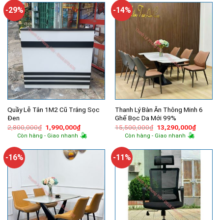
-29%
-14%
Quầy Lễ Tân 1M2 Cũ Trắng Sọc
Thanh Lý Bàn Ăn Thông Minh 6
Đen
Ghế Bọc Da Mới 99%
Giá
Giá
Giá
Giá
2,800,000
₫
1,990,000
₫
15,500,000
₫
13,290,000
₫
gốc
hiện
gốc
hiện
Còn hàng - Giao nhanh
Còn hàng - Giao nhanh
là:
tại
là:
tại
2,800,000₫.
là:
15,500,000₫.
là:
1,990,000₫.
13,290,
-16%
-11%