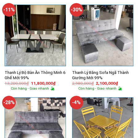
1,200,000₫.
là:
14,600,000₫.
là:
500,000₫.
12,060,
-11%
-30%
Thanh Lý Bộ Bàn Ăn Thông Minh 6
Thanh Lý Băng Sofa Ngã Thành
Ghế Mới 99%
Giường Mới 99%
Giá
Giá
Giá
Giá
13,200,000
₫
11,800,000
₫
2,980,000
₫
2,100,000
₫
gốc
hiện
gốc
hiện
Còn hàng - Giao nhanh
Còn hàng - Giao nhanh
là:
tại
là:
tại
13,200,000₫.
là:
2,980,000₫.
là:
11,800,000₫.
2,100,000
-28%
-4%