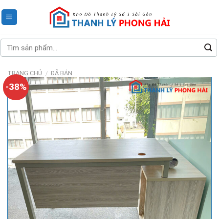
Skip
to
content
Tìm
kiếm:
TRANG CHỦ
/
ĐÃ BÁN
-38%