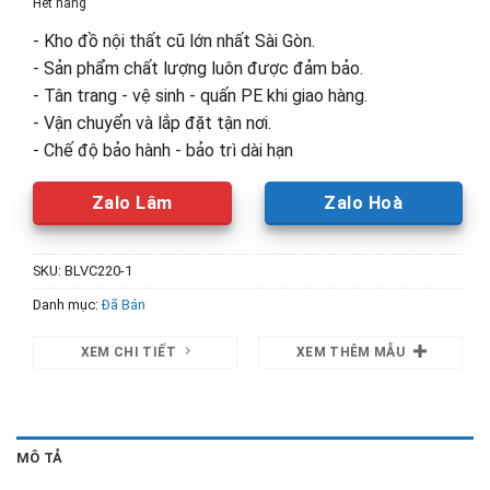
Hết hàng
3,200,000₫.
là:
- Kho đồ nội thất cũ lớn nhất Sài Gòn.
2,000,00
- Sản phẩm chất lượng luôn được đảm bảo.
- Tân trang - vệ sinh - quấn PE khi giao hàng.
- Vận chuyển và lắp đặt tận nơi.
- Chế độ bảo hành - bảo trì dài hạn
Zalo Lâm
Zalo Hoà
SKU:
BLVC220-1
Danh mục:
Đã Bán
XEM CHI TIẾT
XEM THÊM MẪU
MÔ TẢ