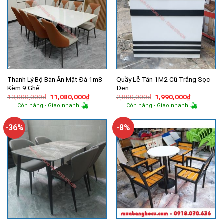
Thanh Lý Bộ Bàn Ăn Mặt Đá 1m8
Quầy Lễ Tân 1M2 Cũ Trắng Sọc
Kèm 9 Ghế
Đen
Giá
Giá
Giá
Giá
13,000,000
₫
11,080,000
₫
2,800,000
₫
1,990,000
₫
gốc
hiện
gốc
hiện
Còn hàng - Giao nhanh
Còn hàng - Giao nhanh
là:
tại
là:
tại
13,000,000₫.
là:
2,800,000₫.
là:
11,080,000₫.
1,990,000
-36%
-8%