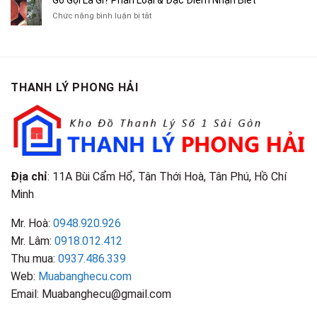
Gỗ Gội Là Gì? Phân Loại & Đặc Điểm Nhận Biết
Tạp
Chít
Tại
Quần
Chí
ở
Chức năng bình luận bị tắt
Là
TP.HCM
Áo
Giá
Gỗ
Gì?
Cũ
Cao
Gội
Phân
Giá
Tại
Là
Loại
Cao
TPHCM
Gì?
&
Tại
Phân
Đặc
TPHCM
THANH LÝ PHONG HẢI
Loại
Điểm
&
Nhận
Đặc
Biết
Điểm
Nhận
Biết
Địa chỉ
: 11A Bùi Cẩm Hổ, Tân Thới Hoà, Tân Phú, Hồ Chí
Minh
Mr. Hoà:
0948.920.926
Mr. Lâm:
0918.012.412
Thu mua:
0937.486.339
Web:
Muabanghecu.com
Email: Muabanghecu@gmail.com