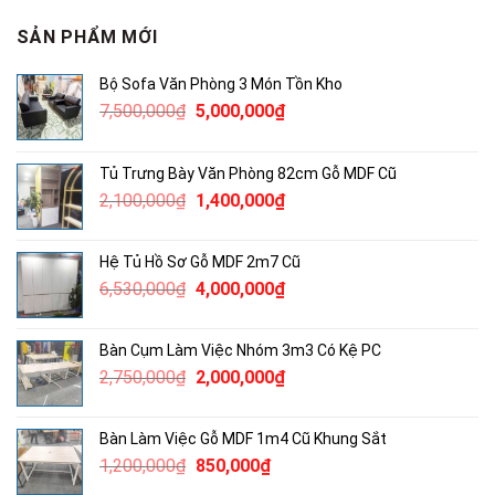
SẢN PHẨM MỚI
Bộ Sofa Văn Phòng 3 Món Tồn Kho
Giá
Giá
7,500,000
₫
5,000,000
₫
gốc
hiện
là:
tại
Tủ Trưng Bày Văn Phòng 82cm Gỗ MDF Cũ
7,500,000₫.
là:
Giá
Giá
2,100,000
₫
1,400,000
₫
5,000,000₫.
gốc
hiện
là:
tại
Hệ Tủ Hồ Sơ Gỗ MDF 2m7 Cũ
2,100,000₫.
là:
Giá
Giá
6,530,000
₫
4,000,000
₫
1,400,000₫.
gốc
hiện
là:
tại
Bàn Cụm Làm Việc Nhóm 3m3 Có Kệ PC
6,530,000₫.
là:
Giá
Giá
2,750,000
₫
2,000,000
₫
4,000,000₫.
gốc
hiện
là:
tại
Bàn Làm Việc Gỗ MDF 1m4 Cũ Khung Sắt
2,750,000₫.
là:
Giá
Giá
1,200,000
₫
850,000
₫
2,000,000₫.
gốc
hiện