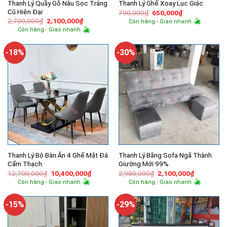
Thanh Lý Quầy Gỗ Nâu Sọc Trắng
Thanh Lý Ghế Xoay Lục Giác
Cũ Hiện Đại
Giá
Giá
790,000
₫
650,000
₫
gốc
hiện
Giá
Giá
2,700,000
₫
2,100,000
₫
Còn hàng - Giao nhanh
là:
tại
gốc
hiện
Còn hàng - Giao nhanh
790,000₫.
là:
là:
tại
650,000₫.
2,700,000₫.
là:
2,100,000₫.
-18%
-30%
Thanh Lý Bộ Bàn Ăn 4 Ghế Mặt Đá
Thanh Lý Băng Sofa Ngã Thành
Cẩm Thạch
Giường Mới 99%
Giá
Giá
Giá
Giá
12,700,000
₫
10,400,000
₫
2,980,000
₫
2,100,000
₫
gốc
hiện
gốc
hiện
Còn hàng - Giao nhanh
Còn hàng - Giao nhanh
là:
tại
là:
tại
12,700,000₫.
là:
2,980,000₫.
là:
10,400,000₫.
2,100,000
-15%
-29%