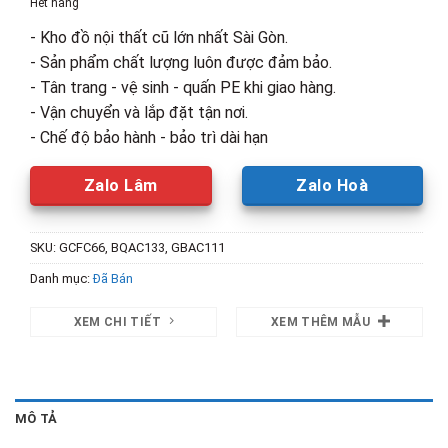
Hết hàng
2,900,000₫.
là:
- Kho đồ nội thất cũ lớn nhất Sài Gòn.
1,600,00
- Sản phẩm chất lượng luôn được đảm bảo.
- Tân trang - vệ sinh - quấn PE khi giao hàng.
- Vận chuyển và lắp đặt tận nơi.
- Chế độ bảo hành - bảo trì dài hạn
Zalo Lâm
Zalo Hoà
SKU:
GCFC66, BQAC133, GBAC111
Danh mục:
Đã Bán
XEM CHI TIẾT
XEM THÊM MẪU
MÔ TẢ