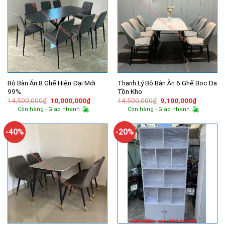
Bộ Bàn Ăn 8 Ghế Hiện Đại Mới
Thanh Lý Bộ Bàn Ăn 6 Ghế Bọc Da
99%
Tồn Kho
Giá
Giá
Giá
Giá
14,500,000
₫
10,000,000
₫
14,500,000
₫
9,100,000
₫
gốc
hiện
gốc
hiện
Còn hàng - Giao nhanh
Còn hàng - Giao nhanh
là:
tại
là:
tại
14,500,000₫.
là:
14,500,000₫.
là:
10,000,000₫.
9,100,00
-40%
-20%