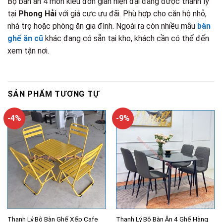
Bộ bàn ăn 4 món kiểu đơn giản hiện đại đang được thanh lý
tại
Phong Hải
với giá cực ưu đãi. Phù hợp cho căn hộ nhỏ,
nhà trọ hoặc phòng ăn gia đình. Ngoài ra còn nhiều mẫu
bàn
ghế ăn cũ
khác đang có sẵn tại kho, khách cần có thể đến
xem tận nơi.
SẢN PHẨM TƯƠNG TỰ
-4%
-9%
Thanh Lý Bộ Bàn Ghế Xếp Cafe
Thanh Lý Bộ Bàn Ăn 4 Ghế Hàng