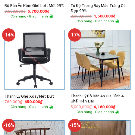
Tủ Kệ Trưng Bày Màu Trắng Cũ,
Bộ Bàn Ăn Kèm Ghế Loft Mới 99%
Đẹp 99%
Giá
Giá
9,500,000
₫
5,700,000
₫
gốc
hiện
Giá
Giá
2,000,000
₫
1,600,000
₫
Còn hàng - Giao nhanh
là:
tại
gốc
hiện
Còn hàng - Giao nhanh
9,500,000₫.
là:
là:
tại
5,700,000₫.
2,000,000₫.
là:
1,600,000
-14%
-17%
Thanh Lý Bộ Bàn Ăn Gia Đình 4
Thanh Lý Ghế Xoay Nét Đứt
Ghế Hiện Đại
Giá
Giá
760,000
₫
650,000
₫
gốc
hiện
Giá
Giá
5,000,000
₫
4,160,000
₫
Còn hàng - Giao nhanh
là:
tại
gốc
hiện
Còn hàng - Giao nhanh
760,000₫.
là:
là:
tại
650,000₫.
5,000,000₫.
là:
4,160,000
-16%
-15%