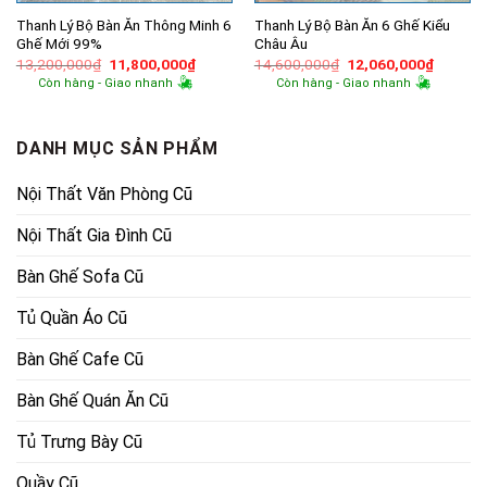
Thanh Lý Bộ Bàn Ăn Thông Minh 6
Thanh Lý Bộ Bàn Ăn 6 Ghế Kiểu
Ghế Mới 99%
Châu Âu
Giá
Giá
Giá
Giá
13,200,000
₫
11,800,000
₫
14,600,000
₫
12,060,000
₫
gốc
hiện
gốc
hiện
Còn hàng - Giao nhanh
Còn hàng - Giao nhanh
là:
tại
là:
tại
13,200,000₫.
là:
14,600,000₫.
là:
11,800,000₫.
12,060,
DANH MỤC SẢN PHẨM
Nội Thất Văn Phòng Cũ
Nội Thất Gia Đình Cũ
Bàn Ghế Sofa Cũ
Tủ Quần Áo Cũ
Bàn Ghế Cafe Cũ
Bàn Ghế Quán Ăn Cũ
Tủ Trưng Bày Cũ
Quầy Cũ