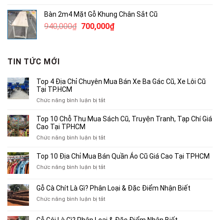
là:
tại
Bàn 2m4 Mặt Gỗ Khung Chân Sắt Cũ
1,200,000₫.
là:
Giá
Giá
940,000
₫
700,000
₫
850,000₫.
gốc
hiện
là:
tại
940,000₫.
là:
TIN TỨC MỚI
700,000₫.
Top 4 Địa Chỉ Chuyên Mua Bán Xe Ba Gác Cũ, Xe Lôi Cũ
Tại TP.HCM
ở
Chức năng bình luận bị tắt
Top
4
Top 10 Chỗ Thu Mua Sách Cũ, Truyện Tranh, Tạp Chí Giá
Địa
Cao Tại TPHCM
Chỉ
ở
Chức năng bình luận bị tắt
Chuyên
Top
Mua
10
Top 10 Địa Chỉ Mua Bán Quần Áo Cũ Giá Cao Tại TPHCM
Bán
Chỗ
Xe
ở
Chức năng bình luận bị tắt
Thu
Ba
Top
Mua
Gác
10
Gỗ Cà Chít Là Gì? Phân Loại & Đặc Điểm Nhận Biết
Sách
Cũ,
Địa
Cũ,
ở
Chức năng bình luận bị tắt
Xe
Chỉ
Truyện
Gỗ
Lôi
Mua
Tranh,
Cà
Cũ
Bán