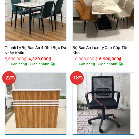
Thanh Lý Bộ Bàn Ăn 4 Ghế Bọc Da
Bộ Bàn Ăn Luxury Cao Cấp Tồn
Nhập Khẩu
Kho
Giá
Giá
Giá
Giá
5,500,000
₫
4,320,000
₫
10,000,000
₫
6,900,000
₫
gốc
hiện
gốc
hiện
Còn hàng - Giao nhanh
Còn hàng - Giao nhanh
là:
tại
là:
tại
5,500,000₫.
là:
10,000,000₫.
là:
4,320,000₫.
6,900,00
-22%
-18%