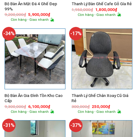
Bộ Bàn Ăn Mặt Đá 4 Ghế Đẹp
Thanh Lý Bàn Ghế Cafe Gỗ Gía Rẻ
99%
Giá
Giá
1,950,000
₫
1,800,000
₫
gốc
hiện
Giá
Giá
9,200,000
₫
5,900,000
₫
Còn hàng - Giao nhanh
là:
tại
gốc
hiện
Còn hàng - Giao nhanh
1,950,000₫.
là:
là:
tại
1,800,000
9,200,000₫.
là:
5,900,000₫.
-34%
-17%
Bộ Bàn Ăn Gia Đình Tồn Kho Cao
Thanh Lý Ghế Chân Xoay Cũ Giá
Cấp
Rẻ
Giá
Giá
Giá
Giá
9,300,000
₫
6,100,000
₫
300,000
₫
250,000
₫
gốc
hiện
gốc
hiện
Còn hàng - Giao nhanh
Còn hàng - Giao nhanh
là:
tại
là:
tại
9,300,000₫.
là:
300,000₫.
là:
6,100,000₫.
250,000₫.
-31%
-37%