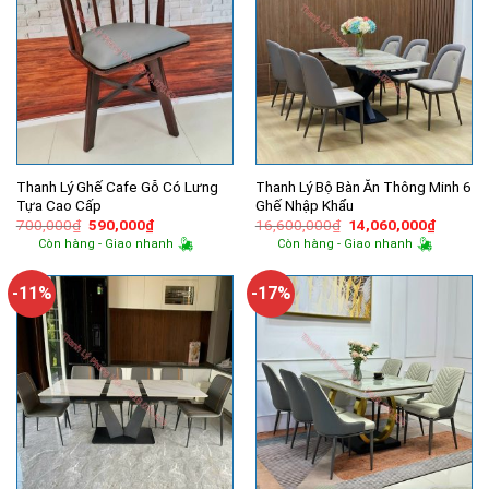
Thanh Lý Ghế Cafe Gỗ Có Lưng
Thanh Lý Bộ Bàn Ăn Thông Minh 6
Tựa Cao Cấp
Ghế Nhập Khẩu
Giá
Giá
Giá
Giá
700,000
₫
590,000
₫
16,600,000
₫
14,060,000
₫
gốc
hiện
gốc
hiện
Còn hàng - Giao nhanh
Còn hàng - Giao nhanh
là:
tại
là:
tại
700,000₫.
là:
16,600,000₫.
là:
590,000₫.
14,060,
-11%
-17%