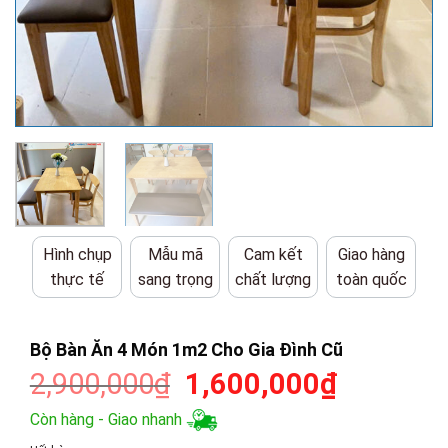
Hình chụp
Mẫu mã
Cam kết
Giao hàng
thực tế
sang trọng
chất lượng
toàn quốc
Bộ Bàn Ăn 4 Món 1m2 Cho Gia Đình Cũ
Giá
Giá
2,900,000
₫
1,600,000
₫
gốc
hiện
Còn hàng - Giao nhanh
là:
tại