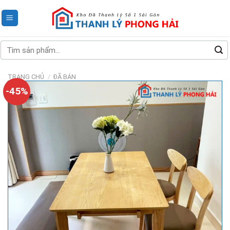
Skip
to
content
Tìm
kiếm:
TRANG CHỦ
/
ĐÃ BÁN
-45%