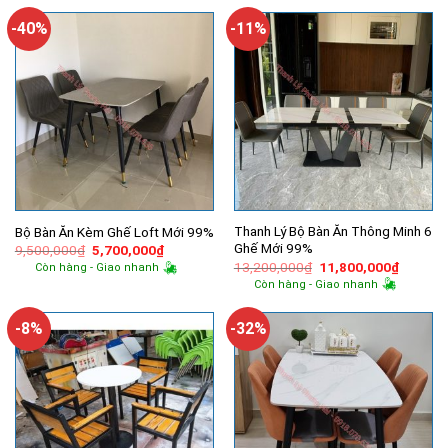
10,600,000₫.
6,000,000₫.
là:
4,550,000
-40%
-11%
Thanh Lý Bộ Bàn Ăn Thông Minh 6
Bộ Bàn Ăn Kèm Ghế Loft Mới 99%
Ghế Mới 99%
Giá
Giá
9,500,000
₫
5,700,000
₫
gốc
hiện
Giá
Giá
13,200,000
₫
11,800,000
₫
Còn hàng - Giao nhanh
là:
tại
gốc
hiện
Còn hàng - Giao nhanh
9,500,000₫.
là:
là:
tại
5,700,000₫.
13,200,000₫.
là:
11,800,
-8%
-32%