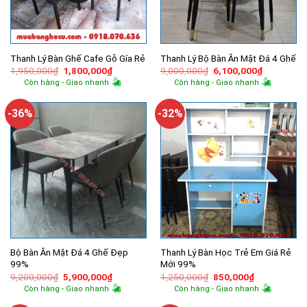
Thanh Lý Bàn Ghế Cafe Gỗ Gía Rẻ
Thanh Lý Bộ Bàn Ăn Mặt Đá 4 Ghế
Giá
Giá
Giá
Giá
1,950,000
₫
1,800,000
₫
9,000,000
₫
6,100,000
₫
gốc
hiện
gốc
hiện
Còn hàng - Giao nhanh
Còn hàng - Giao nhanh
là:
tại
là:
tại
1,950,000₫.
là:
9,000,000₫.
là:
1,800,000₫.
6,100,000
-36%
-32%
Bộ Bàn Ăn Mặt Đá 4 Ghế Đẹp
Thanh Lý Bàn Học Trẻ Em Giá Rẻ
99%
Mới 99%
Giá
Giá
Giá
Giá
9,200,000
₫
5,900,000
₫
1,250,000
₫
850,000
₫
gốc
hiện
gốc
hiện
Còn hàng - Giao nhanh
Còn hàng - Giao nhanh
là:
tại
là:
tại
9,200,000₫.
là:
1,250,000₫.
là: