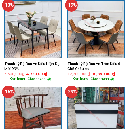
5,900,000₫.
850,000₫.
-13%
-19%
Thanh Lý Bộ Bàn Ăn Kiểu Hiện Đại
Thanh Lý Bộ Bàn Ăn Tròn Kiểu 6
Mới 99%
Ghế Châu Âu
Giá
Giá
Giá
Giá
5,500,000
₫
4,780,000
₫
12,700,000
₫
10,350,000
₫
gốc
hiện
gốc
hiện
Còn hàng - Giao nhanh
Còn hàng - Giao nhanh
là:
tại
là:
tại
5,500,000₫.
là:
12,700,000₫.
là:
4,780,000₫.
10,350,
-16%
-29%