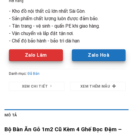
Hết hàng
2,300,000₫.
là:
- Kho đồ nội thất cũ lớn nhất Sài Gòn.
1,400,00
- Sản phẩm chất lượng luôn được đảm bảo.
- Tân trang - vệ sinh - quấn PE khi giao hàng.
- Vận chuyển và lắp đặt tận nơi.
- Chế độ bảo hành - bảo trì dài hạn
Zalo Lâm
Zalo Hoà
Danh mục:
Đã Bán
XEM CHI TIẾT
XEM THÊM MẪU
MÔ TẢ
Bộ Bàn Ăn Gỗ 1m2 Cũ Kèm 4 Ghế Bọc Đệm –