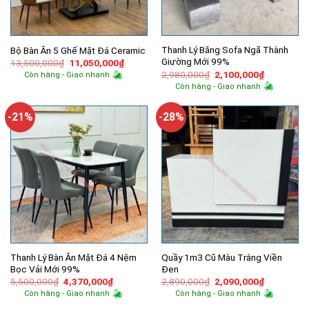
Thanh Lý Băng Sofa Ngã Thành
Bộ Bàn Ăn 5 Ghế Mặt Đá Ceramic
Giường Mới 99%
Giá
Giá
13,500,000
₫
11,050,000
₫
gốc
hiện
Giá
Giá
2,980,000
₫
2,100,000
₫
Còn hàng - Giao nhanh
là:
tại
gốc
hiện
Còn hàng - Giao nhanh
13,500,000₫.
là:
là:
tại
11,050,000₫.
2,980,000₫.
là:
2,100,000
-21%
-28%
Thanh Lý Bàn Ăn Mặt Đá 4 Nệm
Quầy 1m3 Cũ Màu Trắng Viền
Bọc Vải Mới 99%
Đen
Giá
Giá
Giá
Giá
5,500,000
₫
4,370,000
₫
2,890,000
₫
2,090,000
₫
gốc
hiện
gốc
hiện
Còn hàng - Giao nhanh
Còn hàng - Giao nhanh
là:
tại
là:
tại
5,500,000₫.
là:
2,890,000₫.
là: