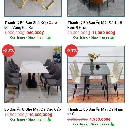
Thanh Lý Bộ Bàn Ghế Xếp Cafe
Thanh Lý Bộ Bàn Ăn Mặt Đá 1m8
Màu Vàng Giá Rẻ
Kèm 9 Ghế
Giá
Giá
Giá
Giá
1,000,000
₫
960,000
₫
13,000,000
₫
11,080,000
₫
gốc
hiện
gốc
hiện
Còn hàng - Giao nhanh
Còn hàng - Giao nhanh
là:
tại
là:
tại
1,000,000₫.
là:
13,000,000₫.
là:
960,000₫.
11,080,
-27%
-24%
Thanh Lý Bộ Bàn Ăn Mặt Đá Nhập
Bộ Bàn Ăn 8 Ghế Mặt Đá Cao Cấp
Khẩu
Giá
Giá
14,500,000
₫
10,600,000
₫
gốc
hiện
Giá
Giá
6,000,000
₫
4,550,000
₫
Còn hàng - Giao nhanh
là:
tại
gốc
hiện
Còn hàng - Giao nhanh
14,500,000₫.
là:
là:
tại