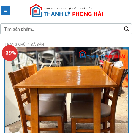
Skip
to
content
Tìm
kiếm:
TRANG CHỦ
/
ĐÃ BÁN
-39%