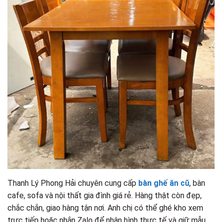
Thanh Lý Phong Hải chuyên cung cấp
bàn ghế ăn cũ
, bàn
cafe, sofa và nội thất gia đình giá rẻ. Hàng thật còn đẹp,
chắc chắn, giao hàng tận nơi. Anh chị có thể ghé kho xem
trực tiếp hoặc nhắn Zalo để nhận hình thực tế và giữ mẫu