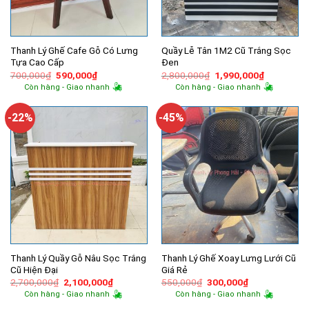
Thanh Lý Ghế Cafe Gỗ Có Lưng
Quầy Lễ Tân 1M2 Cũ Trắng Sọc
Tựa Cao Cấp
Đen
Giá
Giá
Giá
Giá
700,000
₫
590,000
₫
2,800,000
₫
1,990,000
₫
gốc
hiện
gốc
hiện
Còn hàng - Giao nhanh
Còn hàng - Giao nhanh
là:
tại
là:
tại
700,000₫.
là:
2,800,000₫.
là:
590,000₫.
1,990,000
-22%
-45%
Thanh Lý Quầy Gỗ Nâu Sọc Trắng
Thanh Lý Ghế Xoay Lưng Lưới Cũ
Cũ Hiện Đại
Giá Rẻ
Giá
Giá
Giá
Giá
2,700,000
₫
2,100,000
₫
550,000
₫
300,000
₫
gốc
hiện
gốc
hiện
Còn hàng - Giao nhanh
Còn hàng - Giao nhanh
là:
tại
là:
tại
2,700,000₫.
là:
550,000₫.
là: