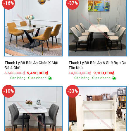
-16%
-37%
Thanh Lý Bộ Bàn Ăn Chân X Mặt
Thanh Lý Bộ Bàn Ăn 6 Ghế Bọc Da
Đá 4 Ghế
Tồn Kho
Giá
Giá
Giá
Giá
6,500,000
₫
5,490,000
₫
14,500,000
₫
9,100,000
₫
gốc
hiện
gốc
hiện
Còn hàng - Giao nhanh
Còn hàng - Giao nhanh
là:
tại
là:
tại
6,500,000₫.
là:
14,500,000₫.
là:
5,490,000₫.
9,100,00
-10%
-33%