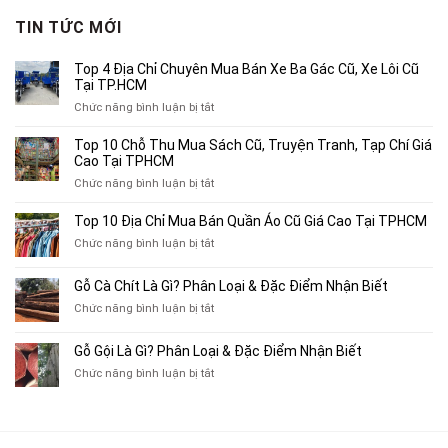
3,800,000₫.
là:
TIN TỨC MỚI
2,500,000₫.
Top 4 Địa Chỉ Chuyên Mua Bán Xe Ba Gác Cũ, Xe Lôi Cũ
Tại TP.HCM
ở
Chức năng bình luận bị tắt
Top
4
Top 10 Chỗ Thu Mua Sách Cũ, Truyện Tranh, Tạp Chí Giá
Địa
Cao Tại TPHCM
Chỉ
ở
Chức năng bình luận bị tắt
Chuyên
Top
Mua
10
Top 10 Địa Chỉ Mua Bán Quần Áo Cũ Giá Cao Tại TPHCM
Bán
Chỗ
Xe
ở
Chức năng bình luận bị tắt
Thu
Ba
Top
Mua
Gác
10
Gỗ Cà Chít Là Gì? Phân Loại & Đặc Điểm Nhận Biết
Sách
Cũ,
Địa
Cũ,
ở
Chức năng bình luận bị tắt
Xe
Chỉ
Truyện
Gỗ
Lôi
Mua
Tranh,
Cà
Cũ
Bán
Gỗ Gội Là Gì? Phân Loại & Đặc Điểm Nhận Biết
Tạp
Chít
Tại
Quần
Chí
ở
Chức năng bình luận bị tắt
Là
TP.HCM
Áo
Giá
Gỗ
Gì?
Cũ
Cao
Gội
Phân
Giá
Tại
Là
Loại
Cao
TPHCM
Gì?
&
Tại