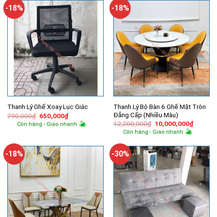
2,700,000₫.
14,300,
-18%
-18%
Thanh Lý Bộ Bàn 6 Ghế Mặt Tròn
Thanh Lý Ghế Xoay Lục Giác
Đẳng Cấp (Nhiều Màu)
Giá
Giá
790,000
₫
650,000
₫
gốc
hiện
Giá
Giá
12,200,000
₫
10,000,000
₫
Còn hàng - Giao nhanh
là:
tại
gốc
hiện
Còn hàng - Giao nhanh
790,000₫.
là:
là:
tại
650,000₫.
12,200,000₫.
là:
10,000,
-18%
-30%