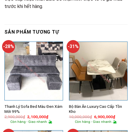
trước khi hết hàng.
SẢN PHẨM TƯƠNG TỰ
-28%
-31%
Thanh Lý Sofa Bed Màu Đen Xám
Bộ Bàn Ăn Luxury Cao Cấp Tồn
Mới 99%
Kho
Giá
Giá
Giá
Giá
2,900,000
₫
2,100,000
₫
10,000,000
₫
6,900,000
₫
gốc
hiện
gốc
hiện
Còn hàng - Giao nhanh
Còn hàng - Giao nhanh
là:
tại
là:
tại
2,900,000₫.
là:
10,000,000₫.
là:
2,100,000₫.
6,900,00