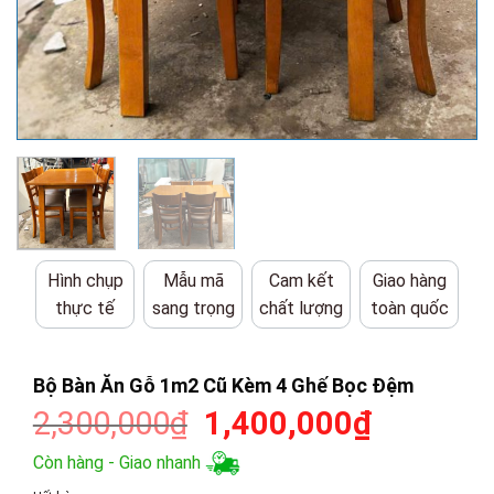
Hình chụp
Mẫu mã
Cam kết
Giao hàng
thực tế
sang trọng
chất lượng
toàn quốc
Bộ Bàn Ăn Gỗ 1m2 Cũ Kèm 4 Ghế Bọc Đệm
Giá
Giá
2,300,000
₫
1,400,000
₫
gốc
hiện
Còn hàng - Giao nhanh
là:
tại