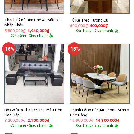
Thanh Lý Bộ Bàn Ghế Ăn Mặt Đá
Tủ Kệ Treo Tường Cũ
Nhập Khẩu
Giá
Giá
600,000
₫
400,000
₫
gốc
hiện
Giá
Giá
5,500,000
₫
4,940,000
₫
Còn hàng - Giao nhanh
là:
tại
gốc
hiện
Còn hàng - Giao nhanh
600,000₫.
là:
là:
tại
400,000₫.
5,500,000₫.
là:
4,940,000₫.
-16%
-15%
Bộ Sofa Bed Bọc Simili Màu Đen
Thanh Lý Bộ Bàn Ăn Thông Minh 6
Cao Cấp
Ghế Hàng
Giá
Giá
Giá
Giá
3,200,000
₫
2,700,000
₫
16,900,000
₫
14,300,000
₫
gốc
hiện
gốc
hiện
Còn hàng - Giao nhanh
Còn hàng - Giao nhanh
là:
tại
là:
tại
3,200,000₫.
là:
16,900,000₫.
là: