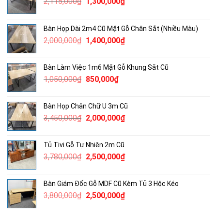
Giá
Giá
2,115,000
₫
1,300,000
₫
gốc
hiện
là:
tại
Bàn Họp Dài 2m4 Cũ Mặt Gỗ Chân Sắt (Nhiều Màu)
2,115,000₫.
là:
Giá
Giá
2,000,000
₫
1,400,000
₫
1,300,000₫.
gốc
hiện
là:
tại
Bàn Làm Việc 1m6 Mặt Gỗ Khung Sắt Cũ
2,000,000₫.
là:
Giá
Giá
1,050,000
₫
850,000
₫
1,400,000₫.
gốc
hiện
là:
tại
Bàn Họp Chân Chữ U 3m Cũ
1,050,000₫.
là:
Giá
Giá
3,450,000
₫
2,000,000
₫
850,000₫.
gốc
hiện
là:
tại
Tủ Tivi Gỗ Tự Nhiên 2m Cũ
3,450,000₫.
là:
Giá
Giá
3,780,000
₫
2,500,000
₫
2,000,000₫.
gốc
hiện
là:
tại
Bàn Giám Đốc Gỗ MDF Cũ Kèm Tủ 3 Hộc Kéo
3,780,000₫.
là:
Giá
Giá
3,800,000
₫
2,500,000
₫
2,500,000₫.
gốc
hiện
là:
tại