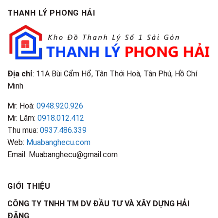
Phân
Đặc
TPHCM
THANH LÝ PHONG HẢI
Loại
Điểm
&
Nhận
Đặc
Biết
Điểm
Nhận
Biết
Địa chỉ
: 11A Bùi Cẩm Hổ, Tân Thới Hoà, Tân Phú, Hồ Chí
Minh
Mr. Hoà:
0948.920.926
Mr. Lâm:
0918.012.412
Thu mua:
0937.486.339
Web:
Muabanghecu.com
Email: Muabanghecu@gmail.com
GIỚI THIỆU
CÔNG TY TNHH TM DV ĐẦU TƯ VÀ XÂY DỰNG HẢI
ĐĂNG