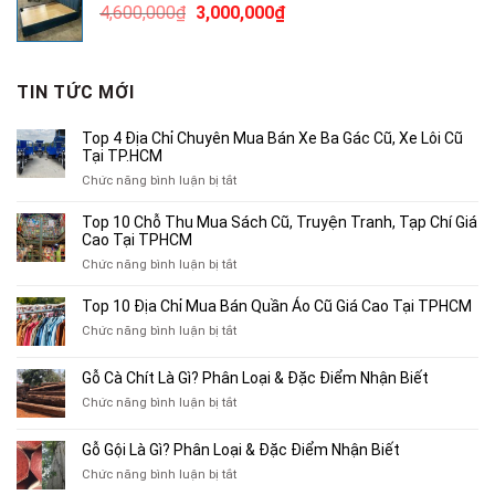
Giá
Giá
4,600,000
₫
3,000,000
₫
2,000,000₫.
gốc
hiện
là:
tại
4,600,000₫.
là:
TIN TỨC MỚI
3,000,000₫.
Top 4 Địa Chỉ Chuyên Mua Bán Xe Ba Gác Cũ, Xe Lôi Cũ
Tại TP.HCM
ở
Chức năng bình luận bị tắt
Top
4
Top 10 Chỗ Thu Mua Sách Cũ, Truyện Tranh, Tạp Chí Giá
Địa
Cao Tại TPHCM
Chỉ
ở
Chức năng bình luận bị tắt
Chuyên
Top
Mua
10
Top 10 Địa Chỉ Mua Bán Quần Áo Cũ Giá Cao Tại TPHCM
Bán
Chỗ
Xe
ở
Chức năng bình luận bị tắt
Thu
Ba
Top
Mua
Gác
10
Gỗ Cà Chít Là Gì? Phân Loại & Đặc Điểm Nhận Biết
Sách
Cũ,
Địa
Cũ,
ở
Chức năng bình luận bị tắt
Xe
Chỉ
Truyện
Gỗ
Lôi
Mua
Tranh,
Cà
Cũ
Bán
Gỗ Gội Là Gì? Phân Loại & Đặc Điểm Nhận Biết
Tạp
Chít
Tại
Quần
Chí
ở
Chức năng bình luận bị tắt
Là
TP.HCM
Áo
Giá
Gỗ