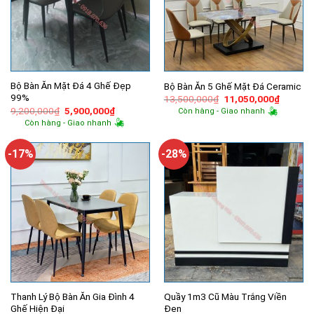
Bộ Bàn Ăn Mặt Đá 4 Ghế Đẹp
Bộ Bàn Ăn 5 Ghế Mặt Đá Ceramic
99%
Giá
Giá
13,500,000
₫
11,050,000
₫
gốc
hiện
Giá
Giá
9,200,000
₫
5,900,000
₫
Còn hàng - Giao nhanh
là:
tại
gốc
hiện
Còn hàng - Giao nhanh
13,500,000₫.
là:
là:
tại
11,050,
9,200,000₫.
là:
5,900,000₫.
-17%
-28%
Thanh Lý Bộ Bàn Ăn Gia Đình 4
Quầy 1m3 Cũ Màu Trắng Viền
Ghế Hiện Đại
Đen