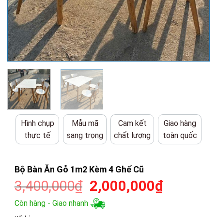
Hình chụp
Mẫu mã
Cam kết
Giao hàng
thực tế
sang trọng
chất lượng
toàn quốc
Bộ Bàn Ăn Gỗ 1m2 Kèm 4 Ghế Cũ
Giá
Giá
3,400,000
₫
2,000,000
₫
gốc
hiện
Còn hàng - Giao nhanh
là:
tại