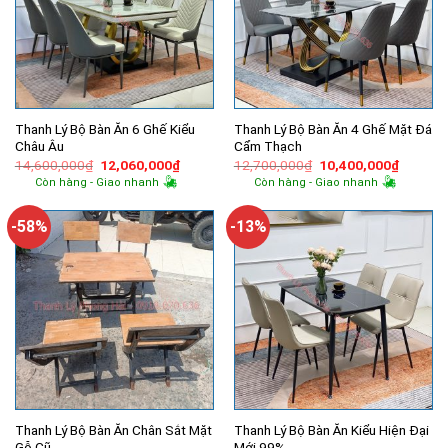
Thanh Lý Bộ Bàn Ăn 6 Ghế Kiểu
Thanh Lý Bộ Bàn Ăn 4 Ghế Mặt Đá
Châu Âu
Cẩm Thạch
Giá
Giá
Giá
Giá
14,600,000
₫
12,060,000
₫
12,700,000
₫
10,400,000
₫
gốc
hiện
gốc
hiện
Còn hàng - Giao nhanh
Còn hàng - Giao nhanh
là:
tại
là:
tại
14,600,000₫.
là:
12,700,000₫.
là:
12,060,000₫.
10,400,
-58%
-13%
Thanh Lý Bộ Bàn Ăn Chân Sắt Mặt
Thanh Lý Bộ Bàn Ăn Kiểu Hiện Đại
Gỗ Cũ
Mới 99%