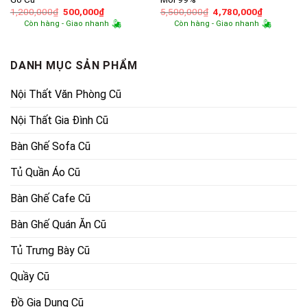
Giá
Giá
Giá
Giá
1,200,000
₫
500,000
₫
5,500,000
₫
4,780,000
₫
gốc
hiện
gốc
hiện
Còn hàng - Giao nhanh
Còn hàng - Giao nhanh
là:
tại
là:
tại
1,200,000₫.
là:
5,500,000₫.
là:
500,000₫.
4,780,000
DANH MỤC SẢN PHẨM
Nội Thất Văn Phòng Cũ
Nội Thất Gia Đình Cũ
Bàn Ghế Sofa Cũ
Tủ Quần Áo Cũ
Bàn Ghế Cafe Cũ
Bàn Ghế Quán Ăn Cũ
Tủ Trưng Bày Cũ
Quầy Cũ
Đồ Gia Dụng Cũ