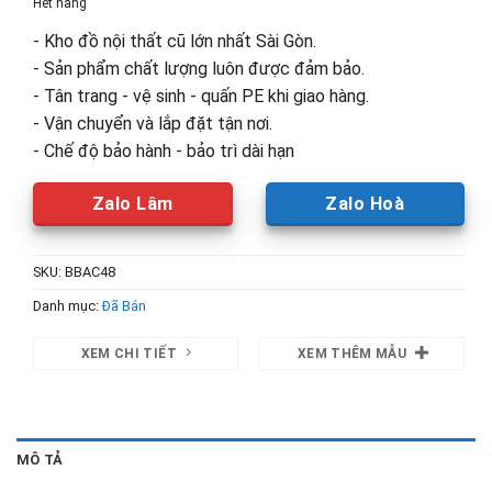
Hết hàng
3,400,000₫.
là:
- Kho đồ nội thất cũ lớn nhất Sài Gòn.
2,000,00
- Sản phẩm chất lượng luôn được đảm bảo.
- Tân trang - vệ sinh - quấn PE khi giao hàng.
- Vận chuyển và lắp đặt tận nơi.
- Chế độ bảo hành - bảo trì dài hạn
Zalo Lâm
Zalo Hoà
SKU:
BBAC48
Danh mục:
Đã Bán
XEM CHI TIẾT
XEM THÊM MẪU
MÔ TẢ