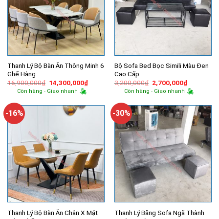
Thanh Lý Bộ Bàn Ăn Thông Minh 6
Bộ Sofa Bed Bọc Simili Màu Đen
Ghế Hàng
Cao Cấp
Giá
Giá
Giá
Giá
16,900,000
₫
14,300,000
₫
3,200,000
₫
2,700,000
₫
gốc
hiện
gốc
hiện
Còn hàng - Giao nhanh
Còn hàng - Giao nhanh
là:
tại
là:
tại
16,900,000₫.
là:
3,200,000₫.
là:
14,300,000₫.
2,700,000
-16%
-30%
Thanh Lý Bộ Bàn Ăn Chân X Mặt
Thanh Lý Băng Sofa Ngã Thành