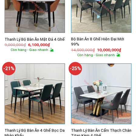
Bộ Bàn Ăn 8 Ghế Hiện Đại Mới
Thanh Lý Bộ Bàn Ăn Mặt Đá 4 Ghế
99%
Giá
Giá
9,000,000
₫
6,100,000
₫
gốc
hiện
Giá
Giá
14,500,000
₫
10,000,000
₫
Còn hàng - Giao nhanh
là:
tại
gốc
hiện
Còn hàng - Giao nhanh
9,000,000₫.
là:
là:
tại
6,100,000₫.
14,500,000₫.
là:
10,000,
-21%
-25%
Thanh Lý Bộ Bàn Ăn 4 Ghế Bọc Da
Thanh Lý Bàn Ăn Cẩm Thạch Chân
Nhập Khẩu
Titan Kèm 4 Ghế