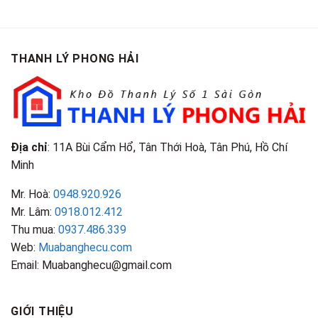
Gì?
Cũ
Cao
Gội
Phân
Giá
Tại
Là
Loại
Cao
TPHCM
Gì?
&
Tại
Phân
Đặc
TPHCM
THANH LÝ PHONG HẢI
Loại
Điểm
&
Nhận
Đặc
Biết
Điểm
Nhận
Biết
Địa chỉ
: 11A Bùi Cẩm Hổ, Tân Thới Hoà, Tân Phú, Hồ Chí
Minh
Mr. Hoà:
0948.920.926
Mr. Lâm:
0918.012.412
Thu mua:
0937.486.339
Web:
Muabanghecu.com
Email: Muabanghecu@gmail.com
GIỚI THIỆU