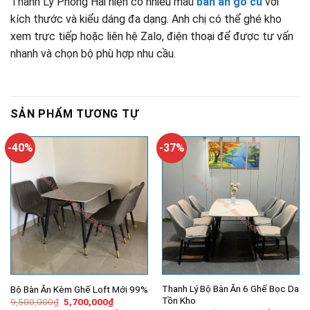
Thanh Lý Phong Hải hiện có nhiều mẫu
bàn ăn gỗ cũ
với
kích thước và kiểu dáng đa dạng. Anh chị có thể ghé kho
xem trực tiếp hoặc liên hệ Zalo, điện thoại để được tư vấn
nhanh và chọn bộ phù hợp nhu cầu.
SẢN PHẨM TƯƠNG TỰ
-40%
-37%
Thanh Lý Bộ Bàn Ăn 6 Ghế Bọc Da
Bộ Bàn Ăn Kèm Ghế Loft Mới 99%
Tồn Kho
Giá
Giá
9,500,000
₫
5,700,000
₫