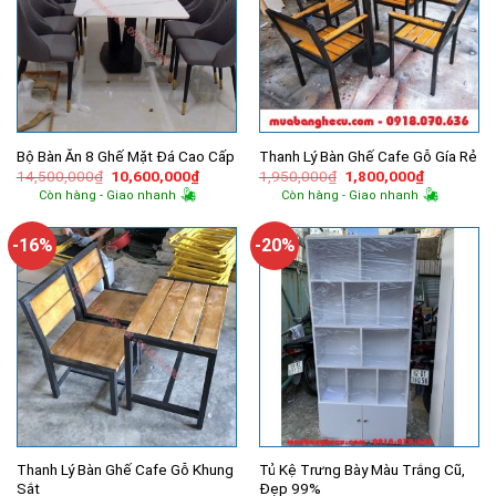
Bộ Bàn Ăn 8 Ghế Mặt Đá Cao Cấp
Thanh Lý Bàn Ghế Cafe Gỗ Gía Rẻ
Giá
Giá
Giá
Giá
14,500,000
₫
10,600,000
₫
1,950,000
₫
1,800,000
₫
gốc
hiện
gốc
hiện
Còn hàng - Giao nhanh
Còn hàng - Giao nhanh
là:
tại
là:
tại
14,500,000₫.
là:
1,950,000₫.
là:
10,600,000₫.
1,800,000
-16%
-20%
Thanh Lý Bàn Ghế Cafe Gỗ Khung
Tủ Kệ Trưng Bày Màu Trắng Cũ,
Sắt
Đẹp 99%