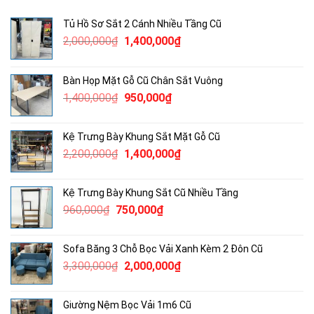
Tủ Hồ Sơ Sắt 2 Cánh Nhiều Tầng Cũ
Giá
Giá
2,000,000
₫
1,400,000
₫
gốc
hiện
là:
tại
Bàn Họp Mặt Gỗ Cũ Chân Sắt Vuông
2,000,000₫.
là:
Giá
Giá
1,400,000
₫
950,000
₫
1,400,000₫.
gốc
hiện
là:
tại
Kệ Trưng Bày Khung Sắt Mặt Gỗ Cũ
1,400,000₫.
là:
Giá
Giá
2,200,000
₫
1,400,000
₫
950,000₫.
gốc
hiện
là:
tại
Kệ Trưng Bày Khung Sắt Cũ Nhiều Tầng
2,200,000₫.
là:
Giá
Giá
960,000
₫
750,000
₫
1,400,000₫.
gốc
hiện
là:
tại
Sofa Băng 3 Chỗ Bọc Vải Xanh Kèm 2 Đôn Cũ
960,000₫.
là:
Giá
Giá
3,300,000
₫
2,000,000
₫
750,000₫.
gốc
hiện
là:
tại
Giường Nệm Bọc Vải 1m6 Cũ
3,300,000₫.
là: