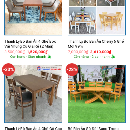
Thanh Lý Bộ Bàn Ăn 4 Ghế Bọc
Thanh Lý Bộ Bàn Ăn Cherry 6 Ghế
Vải Nhung Cũ Giá Rẻ (2 Màu)
Mới 99%
Giá
Giá
Giá
Giá
3,500,000
₫
1,520,000
₫
7,000,000
₫
3,610,000
₫
gốc
hiện
gốc
hiện
Còn hàng - Giao nhanh
Còn hàng - Giao nhanh
là:
tại
là:
tại
3,500,000₫.
là:
7,000,000₫.
là:
1,520,000₫.
3,610,000
-33%
-28%
Thanh Lý Bộ Bàn Ăn 4 Ghế Gỗ Cao
Bộ Bàn Ăn Gỗ Sồi Sang Trọng