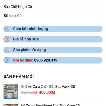
Bàn Ghế Nhựa Cũ
Đồ Inox Cũ
Cam kết chất lượng
Giá rẻ hơn 30%
Sản phẩm đa dạng
Gọi hotline:
0906.920.339
SẢN PHẨM MỚI
Ghế Ăn Cara Chân Sắt Bọc Vải Nỉ Cũ
Giá
Giá
680,000
₫
400,000
₫
gốc
hiện
là:
tại
Kệ Trưng Bày Khung Sắt Vòng Cong Cũ