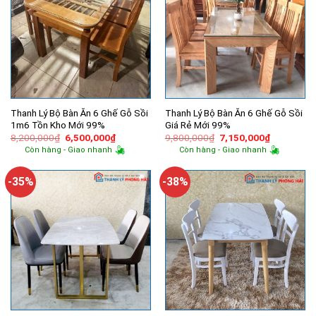
Thanh Lý Bộ Bàn Ăn 6 Ghế Gỗ Sồi
Thanh Lý Bộ Bàn Ăn 6 Ghế Gỗ Sồi
1m6 Tồn Kho Mới 99%
Giá Rẻ Mới 99%
Giá
Giá
Giá
Giá
8,200,000
₫
6,500,000
₫
9,800,000
₫
7,150,000
₫
gốc
hiện
gốc
hiện
Còn hàng - Giao nhanh
Còn hàng - Giao nhanh
là:
tại
là:
tại
8,200,000₫.
là:
9,800,000₫.
là:
6,500,000₫.
7,150,000
-35%
-38%