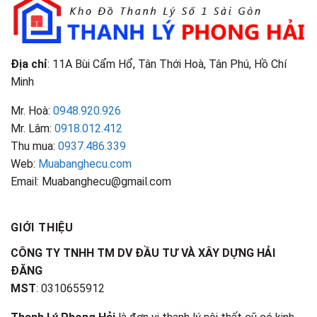
Biết
Điểm
Nhận
Biết
Địa chỉ
: 11A Bùi Cẩm Hổ, Tân Thới Hoà, Tân Phú, Hồ Chí
Minh
Mr. Hoà:
0948.920.926
Mr. Lâm:
0918.012.412
Thu mua:
0937.486.339
Web:
Muabanghecu.com
Email: Muabanghecu@gmail.com
GIỚI THIỆU
CÔNG TY TNHH TM DV ĐẦU TƯ VÀ XÂY DỰNG HẢI
ĐĂNG
MST
: 0310655912