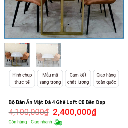
Hình chụp
Mẫu mã
Cam kết
Giao hàng
thực tế
sang trọng
chất lượng
toàn quốc
Bộ Bàn Ăn Mặt Đá 4 Ghế Loft Cũ Bền Đẹp
Giá
Giá
4,100,000
₫
2,400,000
₫
gốc
hiện
Còn hàng - Giao nhanh
là:
tại