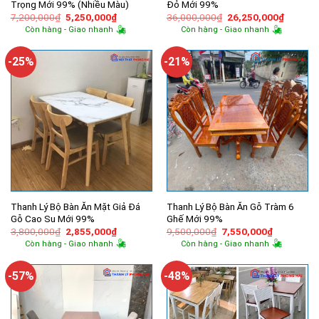
Trọng Mới 99% (Nhiều Màu)
Đỏ Mới 99%
Giá
Giá
Giá
Giá
7,200,000
₫
5,250,000
₫
36,000,000
₫
26,250,000
₫
gốc
hiện
gốc
hiện
Còn hàng - Giao nhanh
Còn hàng - Giao nhanh
là:
tại
là:
tại
7,200,000₫.
là:
36,000,000₫.
là:
5,250,000₫.
26,250,
-25%
-21%
Thanh Lý Bộ Bàn Ăn Mặt Giả Đá
Thanh Lý Bộ Bàn Ăn Gỗ Tràm 6
Gỗ Cao Su Mới 99%
Ghế Mới 99%
Giá
Giá
Giá
Giá
3,800,000
₫
2,855,000
₫
9,500,000
₫
7,550,000
₫
gốc
hiện
gốc
hiện
Còn hàng - Giao nhanh
Còn hàng - Giao nhanh
là:
tại
là:
tại
3,800,000₫.
là:
9,500,000₫.
là:
2,855,000₫.
7,550,000
-57%
-48%