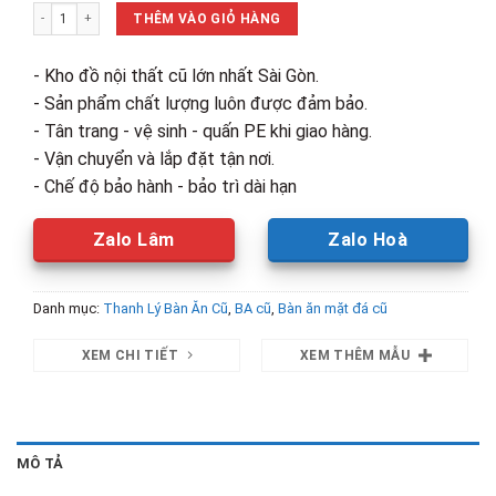
Bộ Bàn Ăn Mặt Đá 4 Ghế Loft Cũ Bền Đẹp số lượng
4,100,000₫.
là:
THÊM VÀO GIỎ HÀNG
2,400,00
- Kho đồ nội thất cũ lớn nhất Sài Gòn.
- Sản phẩm chất lượng luôn được đảm bảo.
- Tân trang - vệ sinh - quấn PE khi giao hàng.
- Vận chuyển và lắp đặt tận nơi.
- Chế độ bảo hành - bảo trì dài hạn
Zalo Lâm
Zalo Hoà
Danh mục:
Thanh Lý Bàn Ăn Cũ
,
BA cũ
,
Bàn ăn mặt đá cũ
XEM CHI TIẾT
XEM THÊM MẪU
MÔ TẢ