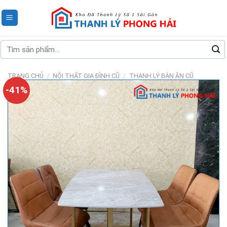
Skip
to
content
Tìm
kiếm:
TRANG CHỦ
/
NỘI THẤT GIA ĐÌNH CŨ
/
THANH LÝ BÀN ĂN CŨ
-41%