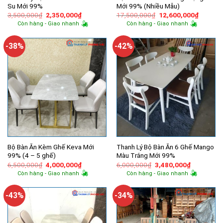
Su Mới 99%
Mới 99% (Nhiều Mẫu)
Giá
Giá
Giá
Giá
3,500,000
₫
2,350,000
₫
17,500,000
₫
12,600,000
₫
gốc
hiện
gốc
hiện
Còn hàng - Giao nhanh
Còn hàng - Giao nhanh
là:
tại
là:
tại
3,500,000₫.
là:
17,500,000₫.
là:
2,350,000₫.
12,600,
-38%
-42%
Bộ Bàn Ăn Kèm Ghế Keva Mới
Thanh Lý Bộ Bàn Ăn 6 Ghế Mango
99% (4 – 5 ghế)
Màu Trắng Mới 99%
Giá
Giá
Giá
Giá
6,500,000
₫
4,000,000
₫
6,000,000
₫
3,480,000
₫
gốc
hiện
gốc
hiện
Còn hàng - Giao nhanh
Còn hàng - Giao nhanh
là:
tại
là:
tại
6,500,000₫.
là:
6,000,000₫.
là:
4,000,000₫.
3,480,000
-43%
-34%