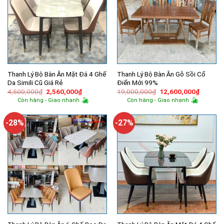
Thanh Lý Bộ Bàn Ăn Mặt Đá 4 Ghế
Thanh Lý Bộ Bàn Ăn Gỗ Sồi Cổ
Da Simili Cũ Giá Rẻ
Điển Mới 99%
Giá
Giá
Giá
Giá
4,500,000
₫
2,560,000
₫
19,000,000
₫
12,600,000
₫
gốc
hiện
gốc
hiện
Còn hàng - Giao nhanh
Còn hàng - Giao nhanh
là:
tại
là:
tại
4,500,000₫.
là:
19,000,000₫.
là:
2,560,000₫.
12,600,
-28%
-27%