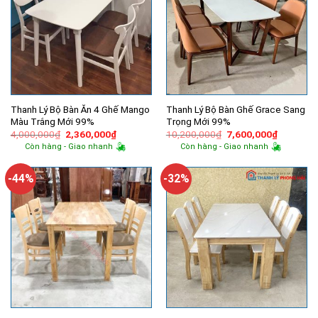
Thanh Lý Bộ Bàn Ăn 4 Ghế Mango
Thanh Lý Bộ Bàn Ghế Grace Sang
Màu Trắng Mới 99%
Trọng Mới 99%
Giá
Giá
Giá
Giá
4,000,000
₫
2,360,000
₫
10,200,000
₫
7,600,000
₫
gốc
hiện
gốc
hiện
Còn hàng - Giao nhanh
Còn hàng - Giao nhanh
là:
tại
là:
tại
4,000,000₫.
là:
10,200,000₫.
là:
2,360,000₫.
7,600,00
-44%
-32%