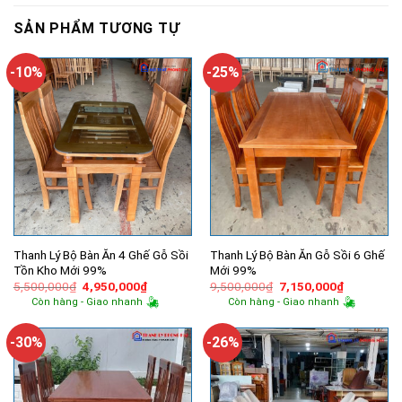
SẢN PHẨM TƯƠNG TỰ
-10%
-25%
Thanh Lý Bộ Bàn Ăn 4 Ghế Gỗ Sồi
Thanh Lý Bộ Bàn Ăn Gỗ Sồi 6 Ghế
Tồn Kho Mới 99%
Mới 99%
Giá
Giá
Giá
Giá
5,500,000
₫
4,950,000
₫
9,500,000
₫
7,150,000
₫
gốc
hiện
gốc
hiện
Còn hàng - Giao nhanh
Còn hàng - Giao nhanh
là:
tại
là:
tại
5,500,000₫.
là:
9,500,000₫.
là:
4,950,000₫.
7,150,000
-30%
-26%