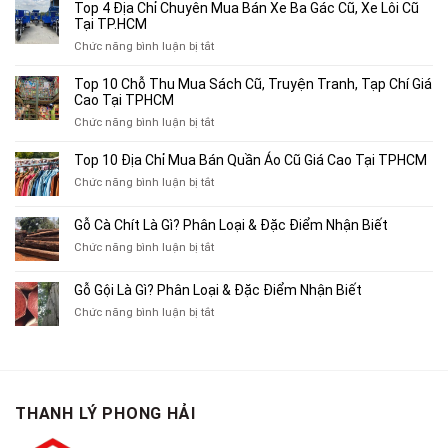
Top 4 Địa Chỉ Chuyên Mua Bán Xe Ba Gác Cũ, Xe Lôi Cũ
Tại TP.HCM
ở
Chức năng bình luận bị tắt
Top
4
Top 10 Chỗ Thu Mua Sách Cũ, Truyện Tranh, Tạp Chí Giá
Địa
Cao Tại TPHCM
Chỉ
ở
Chức năng bình luận bị tắt
Chuyên
Top
Mua
10
Top 10 Địa Chỉ Mua Bán Quần Áo Cũ Giá Cao Tại TPHCM
Bán
Chỗ
Xe
ở
Chức năng bình luận bị tắt
Thu
Ba
Top
Mua
Gác
10
Gỗ Cà Chít Là Gì? Phân Loại & Đặc Điểm Nhận Biết
Sách
Cũ,
Địa
Cũ,
ở
Chức năng bình luận bị tắt
Xe
Chỉ
Truyện
Gỗ
Lôi
Mua
Tranh,
Cà
Cũ
Bán
Gỗ Gội Là Gì? Phân Loại & Đặc Điểm Nhận Biết
Tạp
Chít
Tại
Quần
Chí
ở
Chức năng bình luận bị tắt
Là
TP.HCM
Áo
Giá
Gỗ
Gì?
Cũ
Cao
Gội
Phân
Giá
Tại
Là
Loại
Cao
TPHCM
Gì?
&
Tại
Phân
Đặc
TPHCM
THANH LÝ PHONG HẢI
Loại
Điểm
&
Nhận
Đặc