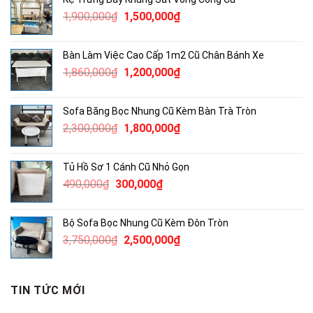
680,000₫.
là:
Giá
Giá
1,900,000
₫
1,500,000
₫
400,000₫.
gốc
hiện
là:
tại
Bàn Làm Việc Cao Cấp 1m2 Cũ Chân Bánh Xe
1,900,000₫.
là:
Giá
Giá
1,860,000
₫
1,200,000
₫
1,500,000₫.
gốc
hiện
là:
tại
Sofa Băng Bọc Nhung Cũ Kèm Bàn Trà Tròn
1,860,000₫.
là:
Giá
Giá
2,300,000
₫
1,800,000
₫
1,200,000₫.
gốc
hiện
là:
tại
Tủ Hồ Sơ 1 Cánh Cũ Nhỏ Gọn
2,300,000₫.
là:
Giá
Giá
490,000
₫
300,000
₫
1,800,000₫.
gốc
hiện
là:
tại
Bộ Sofa Bọc Nhung Cũ Kèm Đôn Tròn
490,000₫.
là:
Giá
Giá
3,750,000
₫
2,500,000
₫
300,000₫.
gốc
hiện
là:
tại
3,750,000₫.
là:
TIN TỨC MỚI
2,500,000₫.