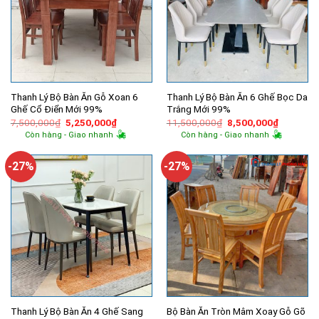
Thanh Lý Bộ Bàn Ăn Gỗ Xoan 6
Thanh Lý Bộ Bàn Ăn 6 Ghế Bọc Da
Ghế Cổ Điển Mới 99%
Trắng Mới 99%
Giá
Giá
Giá
Giá
7,500,000
₫
5,250,000
₫
11,500,000
₫
8,500,000
₫
gốc
hiện
gốc
hiện
Còn hàng - Giao nhanh
Còn hàng - Giao nhanh
là:
tại
là:
tại
7,500,000₫.
là:
11,500,000₫.
là:
5,250,000₫.
8,500,00
-27%
-27%
Thanh Lý Bộ Bàn Ăn 4 Ghế Sang
Bộ Bàn Ăn Tròn Mâm Xoay Gỗ Gõ