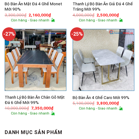
Bộ Bàn Ăn Mặt Đá 4 Ghế Monet
Thanh Lý Bộ Bàn Ăn Giả Đá 4 Ghế
Mới 90%
Trắng Mới 99%
Giá
Giá
Giá
Giá
3,300,000
₫
2,160,000
₫
4,000,000
₫
2,500,000
₫
gốc
hiện
gốc
hiện
Còn hàng - Giao nhanh
Còn hàng - Giao nhanh
là:
tại
là:
tại
3,300,000₫.
là:
4,000,000₫.
là:
2,160,000₫.
2,500,000
-27%
-25%
Thanh Lý Bộ Bàn Ăn Chân Gỗ Mặt
Bộ Bàn Ăn 4 Ghế Caro Mới 99%
Đá 6 Ghế Mới 99%
Giá
Giá
5,100,000
₫
3,800,000
₫
gốc
hiện
Giá
Giá
10,000,000
₫
7,350,000
₫
Còn hàng - Giao nhanh
là:
tại
gốc
hiện
Còn hàng - Giao nhanh
5,100,000₫.
là:
là:
tại
3,800,000
10,000,000₫.
là:
7,350,000₫.
DANH MỤC SẢN PHẨM