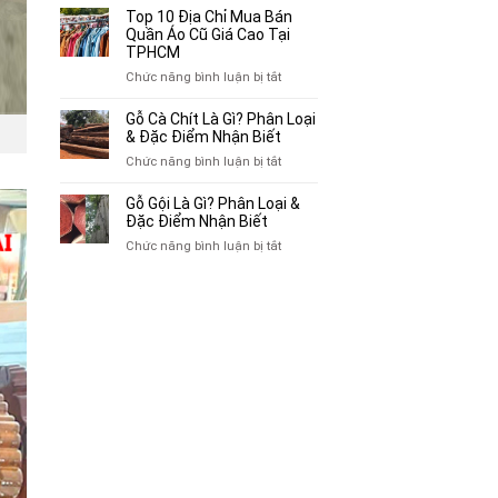
Bán
10
Top 10 Địa Chỉ Mua Bán
Xe
Chỗ
Quần Áo Cũ Giá Cao Tại
Ba
Thu
TPHCM
Gác
Mua
ở
Chức năng bình luận bị tắt
Cũ,
Sách
Top
Xe
Cũ,
10
Gỗ Cà Chít Là Gì? Phân Loại
Lôi
Truyện
Địa
& Đặc Điểm Nhận Biết
Cũ
Tranh,
Chỉ
Tại
ở
Chức năng bình luận bị tắt
Tạp
Mua
TP.HCM
Gỗ
Chí
Bán
Cà
Giá
Gỗ Gội Là Gì? Phân Loại &
Quần
Chít
Đặc Điểm Nhận Biết
Cao
Áo
Là
Tại
ở
Chức năng bình luận bị tắt
Cũ
Gì?
TPHCM
Gỗ
Giá
Phân
Gội
Cao
Loại
Là
Tại
&
Gì?
TPHCM
Đặc
Phân
Điểm
Loại
Nhận
&
Biết
Đặc
Điểm
Nhận
Biết