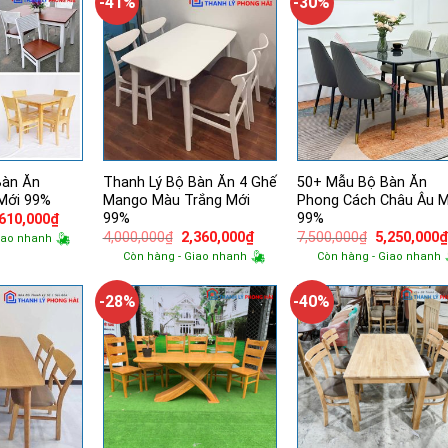
-41%
-30%
Bàn Ăn
Thanh Lý Bộ Bàn Ăn 4 Ghế
50+ Mẫu Bộ Bàn Ăn
 Mới 99%
Mango Màu Trắng Mới
Phong Cách Châu Âu M
99%
99%
á
Giá
,610,000
₫
ốc
hiện
Giá
Giá
Giá
4,000,000
₫
2,360,000
₫
7,500,000
₫
5,250,000
iao nhanh
tại
gốc
hiện
gốc
Còn hàng - Giao nhanh
Còn hàng - Giao nhanh
000,000₫.
là:
là:
tại
là:
3,610,000₫.
4,000,000₫.
là:
7,500,000₫.
2,360,000₫.
-28%
-40%