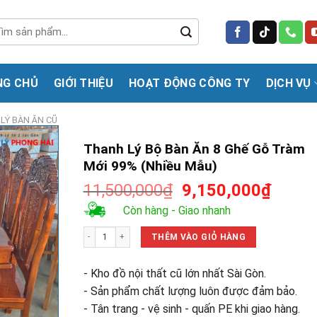
m
m:
NG CHỦ
GIỚI THIỆU
HOẠT ĐỘNG CÔNG TY
DỊCH VỤ
LÝ BÀN ĂN CŨ
Thanh Lý Bộ Bàn Ăn 8 Ghế Gỗ Tràm
Mới 99% (Nhiều Mẫu)
Giá
Giá
11,500,000
₫
9,150,000
₫
gốc
hiện
Còn hàng - Giao nhanh
là:
tại
Thanh Lý Bộ Bàn Ăn 8 Ghế Gỗ Tràm Mới 99% (Nhiều Mẫu) số 
11,500,000₫.
là:
THÊM VÀO GIỎ HÀNG
9,150,
- Kho đồ nội thất cũ lớn nhất Sài Gòn.
- Sản phẩm chất lượng luôn được đảm bảo.
- Tân trang - vệ sinh - quấn PE khi giao hàng.