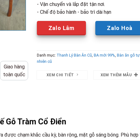
- Vận chuyển và lắp đặt tận nơi.
- Chế độ bảo hành - bảo trì dài hạn
Zalo Lâm
Zalo Hoà
Danh mục:
Thanh Lý Bàn Ăn Cũ
,
BA mới 99%
,
Bàn ăn gỗ tự
nhiên cũ
Giao hàng
toàn quốc
XEM CHI TIẾT
XEM THÊM MẪU
hế Gỗ Tràm Cổ Điển
tựa được chạm khắc cầu kỳ, bàn rộng, mặt gỗ sáng bóng. Phù hợp 