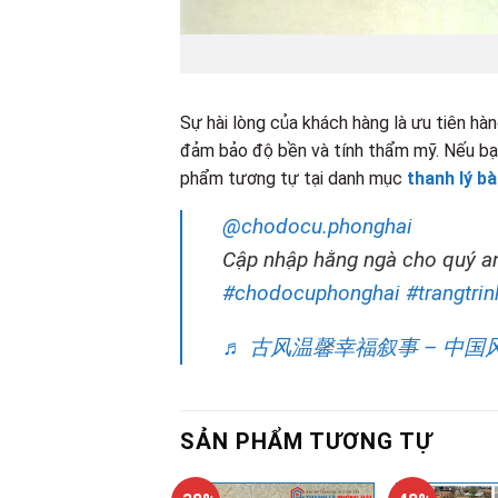
Sự hài lòng của khách hàng là ưu tiên hà
đảm bảo độ bền và tính thẩm mỹ. Nếu bạ
phẩm tương tự tại danh mục
thanh lý b
@chodocu.phonghai
Cập nhập hằng ngà cho quý a
#chodocuphonghai
#trangtri
♬ 古风温馨幸福叙事 – 中国
SẢN PHẨM TƯƠNG TỰ