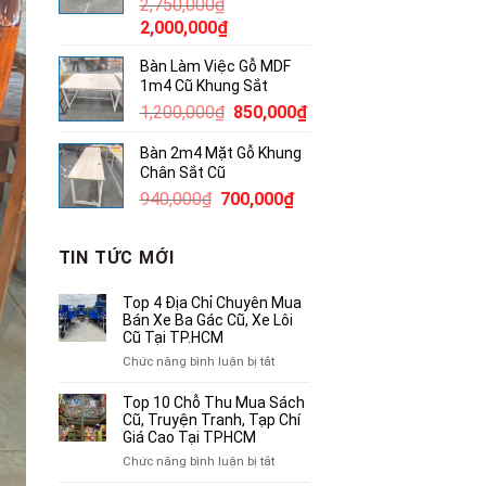
2,750,000
₫
4,000,000₫.
Giá
Giá
2,000,000
₫
gốc
hiện
Bàn Làm Việc Gỗ MDF
là:
tại
1m4 Cũ Khung Sắt
2,750,000₫.
là:
Giá
Giá
1,200,000
₫
850,000
₫
2,000,000₫.
gốc
hiện
Bàn 2m4 Mặt Gỗ Khung
là:
tại
Chân Sắt Cũ
1,200,000₫.
là:
Giá
Giá
940,000
₫
700,000
₫
850,000₫.
gốc
hiện
là:
tại
TIN TỨC MỚI
940,000₫.
là:
700,000₫.
Top 4 Địa Chỉ Chuyên Mua
Bán Xe Ba Gác Cũ, Xe Lôi
Cũ Tại TP.HCM
ở
Chức năng bình luận bị tắt
Top
4
Top 10 Chỗ Thu Mua Sách
Địa
Cũ, Truyện Tranh, Tạp Chí
Chỉ
Giá Cao Tại TPHCM
Chuyên
ở
Chức năng bình luận bị tắt
Mua
Top