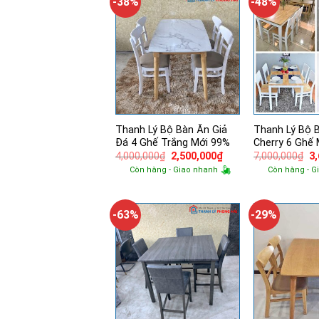
-38%
-48%
Thanh Lý Bộ Bàn Ăn Giả
Thanh Lý Bộ 
Đá 4 Ghế Trắng Mới 99%
Cherry 6 Ghế
Giá
Giá
Gi
4,000,000
₫
2,500,000
₫
7,000,000
₫
3
gốc
hiện
g
Còn hàng - Giao nhanh
Còn hàng - G
là:
tại
là:
4,000,000₫.
là:
7,
2,500,000₫.
-63%
-29%