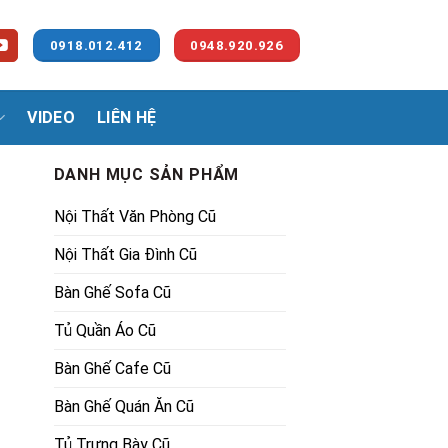
0918.012.412
0948.920.926
VIDEO
LIÊN HỆ
DANH MỤC SẢN PHẨM
Nội Thất Văn Phòng Cũ
Nội Thất Gia Đình Cũ
Bàn Ghế Sofa Cũ
Tủ Quần Áo Cũ
lượng
000₫.
Bàn Ghế Cafe Cũ
Bàn Ghế Quán Ăn Cũ
Tủ Trưng Bày Cũ