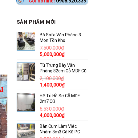
Gọi hotline:
0906.920.339
SẢN PHẨM MỚI
Bộ Sofa Văn Phòng 3
Món Tồn Kho
7,500,000
₫
Giá
Giá
5,000,000
₫
gốc
hiện
Tủ Trưng Bày Văn
là:
tại
Phòng 82cm Gỗ MDF Cũ
7,500,000₫.
là:
2,100,000
₫
5,000,000₫.
Giá
Giá
1,400,000
₫
gốc
hiện
Hệ Tủ Hồ Sơ Gỗ MDF
là:
tại
2m7 Cũ
2,100,000₫.
là:
6,530,000
₫
1,400,000₫.
Giá
Giá
4,000,000
₫
gốc
hiện
Bàn Cụm Làm Việc
là:
tại
Nhóm 3m3 Có Kệ PC
6,530,000₫.
là: