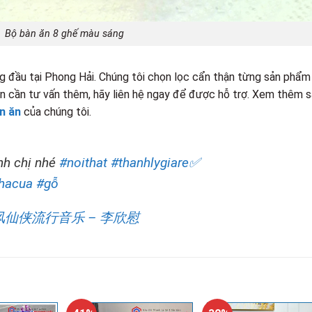
Bộ bàn ăn 8 ghế màu sáng
ng đầu tại Phong Hải. Chúng tôi chọn lọc cẩn thận từng sản phẩm
n cần tư vấn thêm, hãy liên hệ ngay để được hỗ trợ. Xem thêm 
àn ăn
của chúng tôi.
nh chị nhé
#noithat
#thanhlygiare✅
nhacua
#gỗ
风仙侠流行音乐 – 李欣慰