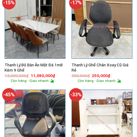
-15%
-17%
Thanh Lý Bộ Bàn Ăn Mặt Đá 1m8
Thanh Lý Ghế Chân Xoay Cũ Giá
Kèm 9 Ghế
Rẻ
Giá
Giá
Giá
Giá
13,000,000
₫
11,080,000
₫
300,000
₫
250,000
₫
gốc
hiện
gốc
hiện
Còn hàng - Giao nhanh
Còn hàng - Giao nhanh
là:
tại
là:
tại
13,000,000₫.
là:
300,000₫.
là:
11,080,000₫.
250,000₫.
-45%
-33%