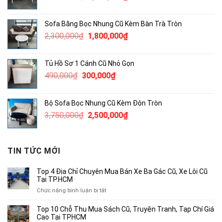
gốc
hiện
là:
tại
Sofa Băng Bọc Nhung Cũ Kèm Bàn Trà Tròn
1,860,000₫.
là:
Giá
Giá
2,300,000
₫
1,800,000
₫
1,200,000₫.
gốc
hiện
là:
tại
Tủ Hồ Sơ 1 Cánh Cũ Nhỏ Gọn
2,300,000₫.
là:
Giá
Giá
490,000
₫
300,000
₫
1,800,000₫.
gốc
hiện
là:
tại
Bộ Sofa Bọc Nhung Cũ Kèm Đôn Tròn
490,000₫.
là:
Giá
Giá
3,750,000
₫
2,500,000
₫
300,000₫.
gốc
hiện
là:
tại
3,750,000₫.
là:
TIN TỨC MỚI
2,500,000₫.
Top 4 Địa Chỉ Chuyên Mua Bán Xe Ba Gác Cũ, Xe Lôi Cũ
Tại TP.HCM
ở
Chức năng bình luận bị tắt
Top
4
Top 10 Chỗ Thu Mua Sách Cũ, Truyện Tranh, Tạp Chí Giá
Địa
Cao Tại TPHCM