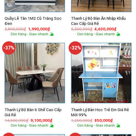
Quầy Lễ Tân 1M2 Cũ Trắng Sọc
Thanh Lý Bộ Bàn Ăn Nhập Khẩu
Đen
Cao Cấp Giá Rẻ
Giá
Giá
Giá
Giá
2,800,000
₫
1,990,000
₫
5,500,000
₫
4,630,000
₫
gốc
hiện
gốc
hiện
Còn hàng - Giao nhanh
Còn hàng - Giao nhanh
là:
tại
là:
tại
2,800,000₫.
là:
5,500,000₫.
là:
1,990,000₫.
4,630,000
-37%
-32%
Thanh Lý Bộ Bàn 6 Ghế Cao Cấp
Thanh Lý Bàn Học Trẻ Em Giá Rẻ
Giá Rẻ
Mới 99%
Giá
Giá
Giá
Giá
14,500,000
₫
9,100,000
₫
1,250,000
₫
850,000
₫
gốc
hiện
gốc
hiện
Còn hàng - Giao nhanh
Còn hàng - Giao nhanh
là:
tại
là:
tại
14,500,000₫.
là:
1,250,000₫.
là:
9,100,000₫.
850,000₫.