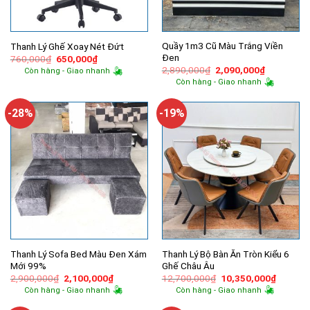
Quầy 1m3 Cũ Màu Trắng Viền
Thanh Lý Ghế Xoay Nét Đứt
Đen
Giá
Giá
760,000
₫
650,000
₫
gốc
hiện
Giá
Giá
2,890,000
₫
2,090,000
₫
Còn hàng - Giao nhanh
là:
tại
gốc
hiện
Còn hàng - Giao nhanh
760,000₫.
là:
là:
tại
650,000₫.
2,890,000₫.
là:
2,090,000
-28%
-19%
Thanh Lý Sofa Bed Màu Đen Xám
Thanh Lý Bộ Bàn Ăn Tròn Kiểu 6
Mới 99%
Ghế Châu Âu
Giá
Giá
Giá
Giá
2,900,000
₫
2,100,000
₫
12,700,000
₫
10,350,000
₫
gốc
hiện
gốc
hiện
Còn hàng - Giao nhanh
Còn hàng - Giao nhanh
là:
tại
là:
tại
2,900,000₫.
là:
12,700,000₫.
là: