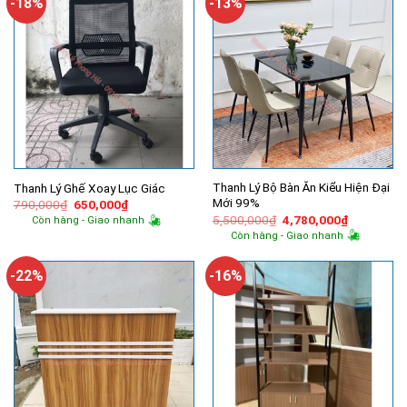
-18%
-13%
Thanh Lý Bộ Bàn Ăn Kiểu Hiện Đại
Thanh Lý Ghế Xoay Lục Giác
Mới 99%
Giá
Giá
790,000
₫
650,000
₫
gốc
hiện
Giá
Giá
5,500,000
₫
4,780,000
₫
Còn hàng - Giao nhanh
là:
tại
gốc
hiện
Còn hàng - Giao nhanh
790,000₫.
là:
là:
tại
650,000₫.
5,500,000₫.
là:
4,780,000
-22%
-16%