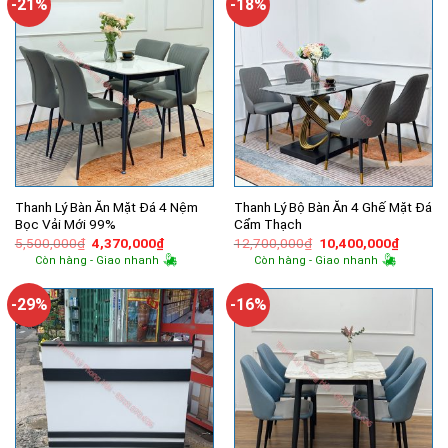
-21%
-18%
Thanh Lý Bàn Ăn Mặt Đá 4 Nệm
Thanh Lý Bộ Bàn Ăn 4 Ghế Mặt Đá
Bọc Vải Mới 99%
Cẩm Thạch
Giá
Giá
Giá
Giá
5,500,000
₫
4,370,000
₫
12,700,000
₫
10,400,000
₫
gốc
hiện
gốc
hiện
Còn hàng - Giao nhanh
Còn hàng - Giao nhanh
là:
tại
là:
tại
5,500,000₫.
là:
12,700,000₫.
là:
4,370,000₫.
10,400,
-29%
-16%