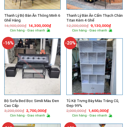
Thanh Lý Bộ Bàn Ăn Thông Minh 6
Thanh Lý Bàn Ăn Cẩm Thạch Chân
Ghế Hàng
Titan Kèm 4 Ghế
Giá
Giá
Giá
Giá
16,900,000
₫
14,300,000
₫
12,200,000
₫
9,130,000
₫
gốc
hiện
gốc
hiện
Còn hàng - Giao nhanh
Còn hàng - Giao nhanh
là:
tại
là:
tại
16,900,000₫.
là:
12,200,000₫.
là:
14,300,000₫.
9,130,00
-16%
-20%
Bộ Sofa Bed Bọc Simili Màu Đen
Tủ Kệ Trưng Bày Màu Trắng Cũ,
Cao Cấp
Đẹp 99%
Giá
Giá
Giá
Giá
3,200,000
₫
2,700,000
₫
2,000,000
₫
1,600,000
₫
gốc
hiện
gốc
hiện
Còn hàng - Giao nhanh
Còn hàng - Giao nhanh
là:
tại
là:
tại
3,200,000₫.
là:
2,000,000₫.
là:
2,700,000₫.
1,600,000