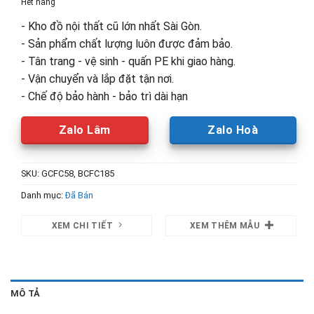
Hết hàng
2,900,000₫.
là:
- Kho đồ nội thất cũ lớn nhất Sài Gòn.
1,700,00
- Sản phẩm chất lượng luôn được đảm bảo.
- Tân trang - vệ sinh - quấn PE khi giao hàng.
- Vận chuyển và lắp đặt tận nơi.
- Chế độ bảo hành - bảo trì dài hạn
Zalo Lâm
Zalo Hoà
SKU:
GCFC58, BCFC185
Danh mục:
Đã Bán
XEM CHI TIẾT
XEM THÊM MẪU
MÔ TẢ