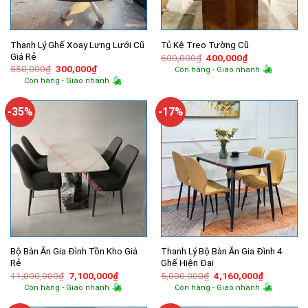
Thanh Lý Ghế Xoay Lưng Lưới Cũ
Tủ Kệ Treo Tường Cũ
Giá Rẻ
Giá
Giá
600,000
₫
400,000
₫
gốc
hiện
Giá
Giá
550,000
₫
300,000
₫
Còn hàng - Giao nhanh
là:
tại
gốc
hiện
Còn hàng - Giao nhanh
600,000₫.
là:
là:
tại
400,000₫.
550,000₫.
là:
300,000₫.
-35%
-17%
Bộ Bàn Ăn Gia Đình Tồn Kho Giá
Thanh Lý Bộ Bàn Ăn Gia Đình 4
Rẻ
Ghế Hiện Đại
Giá
Giá
Giá
Giá
11,000,000
₫
7,100,000
₫
5,000,000
₫
4,160,000
₫
gốc
hiện
gốc
hiện
Còn hàng - Giao nhanh
Còn hàng - Giao nhanh
là:
tại
là:
tại
11,000,000₫.
là:
5,000,000₫.
là: