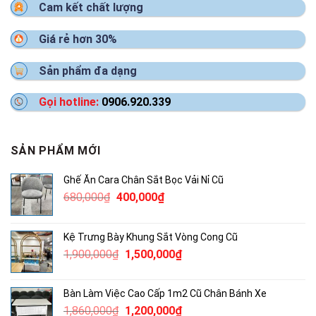
Cam kết chất lượng
Giá rẻ hơn 30%
Sản phẩm đa dạng
Gọi hotline:
0906.920.339
SẢN PHẨM MỚI
Ghế Ăn Cara Chân Sắt Bọc Vải Nỉ Cũ
Giá
Giá
680,000
₫
400,000
₫
gốc
hiện
là:
tại
Kệ Trưng Bày Khung Sắt Vòng Cong Cũ
680,000₫.
là:
Giá
Giá
1,900,000
₫
1,500,000
₫
400,000₫.
gốc
hiện
là:
tại
Bàn Làm Việc Cao Cấp 1m2 Cũ Chân Bánh Xe
1,900,000₫.
là:
Giá
Giá
1,860,000
₫
1,200,000
₫
1,500,000₫.