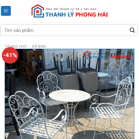
Skip
to
content
Tìm
kiếm:
TRANG CHỦ
/
ĐÃ BÁN
-41%