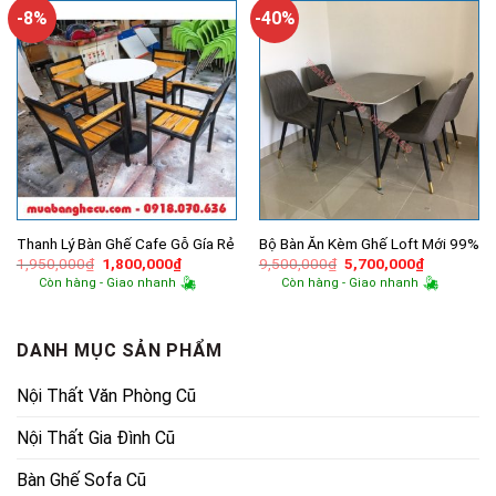
2,100,000₫.
10,350,
-8%
-40%
Thanh Lý Bàn Ghế Cafe Gỗ Gía Rẻ
Bộ Bàn Ăn Kèm Ghế Loft Mới 99%
Giá
Giá
Giá
Giá
1,950,000
₫
1,800,000
₫
9,500,000
₫
5,700,000
₫
gốc
hiện
gốc
hiện
Còn hàng - Giao nhanh
Còn hàng - Giao nhanh
là:
tại
là:
tại
1,950,000₫.
là:
9,500,000₫.
là:
1,800,000₫.
5,700,000
DANH MỤC SẢN PHẨM
Nội Thất Văn Phòng Cũ
Nội Thất Gia Đình Cũ
Bàn Ghế Sofa Cũ