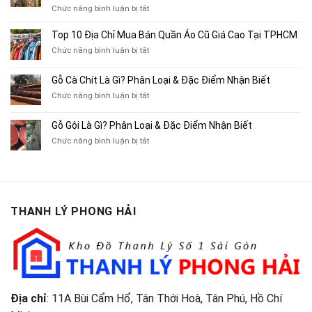
Chỉ
ở
Chức năng bình luận bị tắt
Chuyên
Top
Mua
10
Top 10 Địa Chỉ Mua Bán Quần Áo Cũ Giá Cao Tại TPHCM
Bán
Chỗ
Xe
ở
Chức năng bình luận bị tắt
Thu
Ba
Top
Mua
Gác
10
Gỗ Cà Chít Là Gì? Phân Loại & Đặc Điểm Nhận Biết
Sách
Cũ,
Địa
Cũ,
ở
Chức năng bình luận bị tắt
Xe
Chỉ
Truyện
Gỗ
Lôi
Mua
Tranh,
Cà
Cũ
Bán
Gỗ Gội Là Gì? Phân Loại & Đặc Điểm Nhận Biết
Tạp
Chít
Tại
Quần
Chí
ở
Chức năng bình luận bị tắt
Là
TP.HCM
Áo
Giá
Gỗ
Gì?
Cũ
Cao
Gội
Phân
Giá
Tại
Là
Loại
Cao
TPHCM
Gì?
&
Tại
Phân
Đặc
TPHCM
THANH LÝ PHONG HẢI
Loại
Điểm
&
Nhận
Đặc
Biết
Điểm
Nhận
Biết
Địa chỉ
: 11A Bùi Cẩm Hổ, Tân Thới Hoà, Tân Phú, Hồ Chí