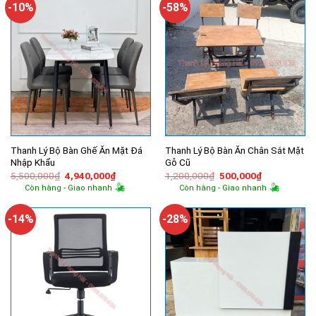
-10%
-58%
Thanh Lý Bộ Bàn Ghế Ăn Mặt Đá
Thanh Lý Bộ Bàn Ăn Chân Sắt Mặt
Nhập Khẩu
Gỗ Cũ
Giá
Giá
Giá
Giá
5,500,000
₫
4,940,000
₫
1,200,000
₫
500,000
₫
gốc
hiện
gốc
hiện
Còn hàng - Giao nhanh
Còn hàng - Giao nhanh
là:
tại
là:
tại
5,500,000₫.
là:
1,200,000₫.
là:
4,940,000₫.
500,000₫.
-14%
-28%