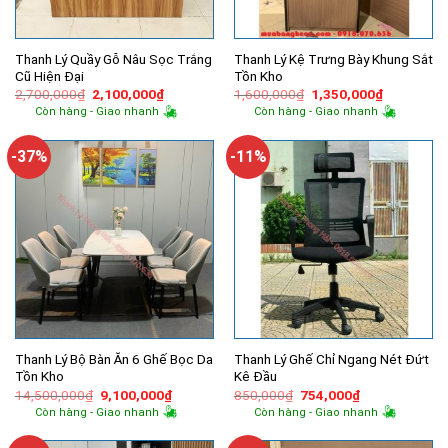
Thanh Lý Quầy Gỗ Nâu Sọc Trắng
Thanh Lý Kệ Trưng Bày Khung Sắt
Cũ Hiện Đại
Tồn Kho
Giá
Giá
Giá
Giá
2,700,000
₫
2,100,000
₫
1,600,000
₫
1,350,000
₫
gốc
hiện
gốc
hiện
Còn hàng - Giao nhanh
Còn hàng - Giao nhanh
là:
tại
là:
tại
2,700,000₫.
là:
1,600,000₫.
là:
2,100,000₫.
1,350,000
-37%
-11%
Thanh Lý Bộ Bàn Ăn 6 Ghế Bọc Da
Thanh Lý Ghế Chỉ Ngang Nét Đứt
Tồn Kho
Kê Đầu
Giá
Giá
Giá
Giá
14,500,000
₫
9,100,000
₫
850,000
₫
754,000
₫
gốc
hiện
gốc
hiện
Còn hàng - Giao nhanh
Còn hàng - Giao nhanh
là:
tại
là:
tại
14,500,000₫.
là:
850,000₫.
là:
9,100,000₫.
754,000₫.