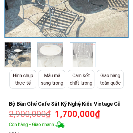
Hình chụp
Mẫu mã
Cam kết
Giao hàng
thực tế
sang trọng
chất lượng
toàn quốc
Bộ Bàn Ghế Cafe Sắt Kỹ Nghệ Kiểu Vintage Cũ
Giá
Giá
2,900,000
₫
1,700,000
₫
gốc
hiện
Còn hàng - Giao nhanh
là:
tại