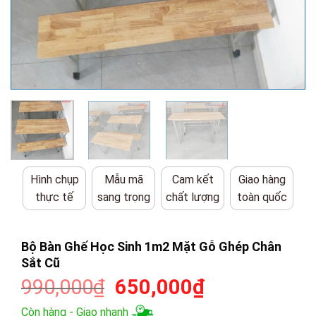
Hình chụp
Mẫu mã
Cam kết
Giao hàng
thực tế
sang trọng
chất lượng
toàn quốc
Bộ Bàn Ghế Học Sinh 1m2 Mặt Gỗ Ghép Chân
Sắt Cũ
Giá
Giá
990,000
₫
650,000
₫
gốc
hiện
Còn hàng - Giao nhanh