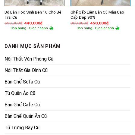
Bộ Bàn Học Sinh Ben 10 Cho Bé
Ghế Gấp Liền Bàn Cũ Mẫu Cao
Trai Cũ
Cấp Đẹp 90%
Giá
Giá
Giá
Giá
690,000
₫
440,000
₫
800,000
₫
450,000
₫
gốc
hiện
gốc
hiện
Còn hàng - Giao nhanh
Còn hàng - Giao nhanh
là:
tại
là:
tại
690,000₫.
là:
800,000₫.
là:
440,000₫.
450,000₫.
DANH MỤC SẢN PHẨM
Nội Thất Văn Phòng Cũ
Nội Thất Gia Đình Cũ
Bàn Ghế Sofa Cũ
Tủ Quần Áo Cũ
Bàn Ghế Cafe Cũ
Bàn Ghế Quán Ăn Cũ
Tủ Trưng Bày Cũ