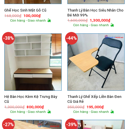
Thanh Lý Bàn Học Siêu Nhân Cho
Ghế Học Sinh Mặt Gỗ Cũ
Bé Mới 99%
Giá
Giá
168,000
₫
100,000
₫
gốc
hiện
Giá
Giá
1,600,000
₫
1,300,000
₫
Còn hàng - Giao nhanh
là:
tại
gốc
hiện
Còn hàng - Giao nhanh
168,000₫.
là:
là:
tại
100,000₫.
1,600,000₫.
là:
1,300,000
-38%
-44%
Hệ Bàn Học Kèm Kệ Trưng Bày
Thanh Lý Ghế Xếp Liền Bàn Đen
Cũ
Cũ Giá Rẻ
Giá
Giá
Giá
Giá
1,300,000
₫
800,000
₫
350,000
₫
195,000
₫
gốc
hiện
gốc
hiện
Còn hàng - Giao nhanh
Còn hàng - Giao nhanh
là:
tại
là:
tại
1,300,000₫.
là:
350,000₫.
là:
800,000₫.
195,000₫.
-27%
-39%