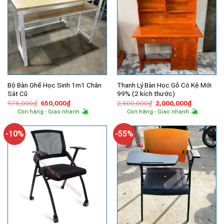
Bộ Bàn Ghế Học Sinh 1m1 Chân
Thanh Lý Bàn Học Gỗ Có Kệ Mới
Sắt Cũ
99% (2 kích thước)
Giá
Giá
Giá
Giá
975,000
₫
650,000
₫
2,500,000
₫
2,000,000
₫
gốc
hiện
gốc
hiện
Còn hàng - Giao nhanh
Còn hàng - Giao nhanh
là:
tại
là:
tại
975,000₫.
là:
2,500,000₫.
là:
650,000₫.
2,000,000
-10%
-55%