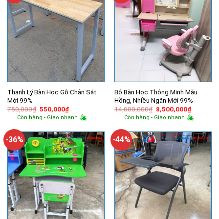
Thanh Lý Bàn Học Gỗ Chân Sắt
Bộ Bàn Học Thông Minh Màu
Mới 99%
Hồng, Nhiều Ngăn Mới 99%
Giá
Giá
Giá
Giá
750,000
₫
550,000
₫
14,000,000
₫
8,500,000
₫
gốc
hiện
gốc
hiện
Còn hàng - Giao nhanh
Còn hàng - Giao nhanh
là:
tại
là:
tại
750,000₫.
là:
14,000,000₫.
là:
550,000₫.
8,500,00
-36%
-44%