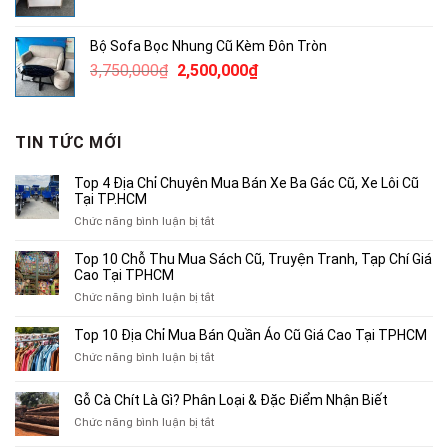
gốc
hiện
là:
tại
Bộ Sofa Bọc Nhung Cũ Kèm Đôn Tròn
490,000₫.
là:
Giá
Giá
3,750,000
₫
2,500,000
₫
300,000₫.
gốc
hiện
là:
tại
3,750,000₫.
là:
TIN TỨC MỚI
2,500,000₫.
Top 4 Địa Chỉ Chuyên Mua Bán Xe Ba Gác Cũ, Xe Lôi Cũ
Tại TP.HCM
ở
Chức năng bình luận bị tắt
Top
4
Top 10 Chỗ Thu Mua Sách Cũ, Truyện Tranh, Tạp Chí Giá
Địa
Cao Tại TPHCM
Chỉ
ở
Chức năng bình luận bị tắt
Chuyên
Top
Mua
10
Top 10 Địa Chỉ Mua Bán Quần Áo Cũ Giá Cao Tại TPHCM
Bán
Chỗ
Xe
ở
Chức năng bình luận bị tắt
Thu
Ba
Top
Mua
Gác
10
Gỗ Cà Chít Là Gì? Phân Loại & Đặc Điểm Nhận Biết
Sách
Cũ,
Địa
Cũ,
ở
Chức năng bình luận bị tắt
Xe
Chỉ
Truyện
Gỗ
Lôi
Mua