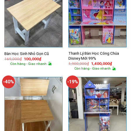
Thanh Lý Bàn Học Công Chúa
Bàn Học Sinh Nhỏ Gọn Cũ
Disney Mới 99%
Giá
Giá
169,000
₫
100,000
₫
gốc
hiện
Giá
Giá
1,900,000
₫
1,400,000
₫
Còn hàng - Giao nhanh
là:
tại
gốc
hiện
Còn hàng - Giao nhanh
169,000₫.
là:
là:
tại
100,000₫.
1,900,000₫.
là:
1,400,000
-40%
-19%