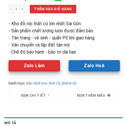
là:
tại
Bộ Bàn Ghế Học Sinh 1m2 Mặt Gỗ Ghép Chân Sắt Cũ số lượng
990,000₫.
là:
THÊM VÀO GIỎ HÀNG
650,000₫.
- Kho đồ nội thất cũ lớn nhất Sài Gòn.
- Sản phẩm chất lượng luôn được đảm bảo.
- Tân trang - vệ sinh - quấn PE khi giao hàng.
- Vận chuyển và lắp đặt tận nơi.
- Chế độ bảo hành - bảo trì dài hạn
Zalo Lâm
Zalo Hoà
Danh mục:
Bàn Ghế Học Sinh Cũ
,
BGHS cũ
XEM CHI TIẾT
XEM THÊM MẪU
MÔ TẢ