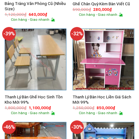
Bảng Trắng Văn Phòng Cũ (Nhiều
Ghế Chân Quỳ Kèm Bàn Viết Cũ
Size)
Giá
Giá
590,000
₫
280,000
₫
gốc
hiện
Giá
Giá
1,120,000
₫
640,000
₫
Còn hàng - Giao nhanh
là:
tại
gốc
hiện
Còn hàng - Giao nhanh
590,000₫.
là:
là:
tại
280,000₫.
1,120,000₫.
là:
640,000₫.
-39%
-32%
Thanh Lý Bàn Ghế Học Sinh Tồn
Thanh Lý Bàn Học Liền Giá Sách
Kho Mới 99%
Mới 99%
Giá
Giá
Giá
Giá
1,800,000
₫
1,100,000
₫
1,250,000
₫
850,000
₫
gốc
hiện
gốc
hiện
Còn hàng - Giao nhanh
Còn hàng - Giao nhanh
là:
tại
là:
tại
1,800,000₫.
là:
1,250,000₫.
là:
1,100,000₫.
850,000₫.
-46%
-30%