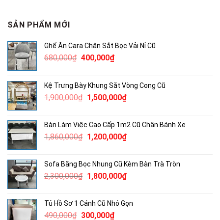
SẢN PHẨM MỚI
Ghế Ăn Cara Chân Sắt Bọc Vải Nỉ Cũ
Giá
Giá
680,000
₫
400,000
₫
gốc
hiện
là:
tại
Kệ Trưng Bày Khung Sắt Vòng Cong Cũ
680,000₫.
là:
Giá
Giá
1,900,000
₫
1,500,000
₫
400,000₫.
gốc
hiện
là:
tại
Bàn Làm Việc Cao Cấp 1m2 Cũ Chân Bánh Xe
1,900,000₫.
là:
Giá
Giá
1,860,000
₫
1,200,000
₫
1,500,000₫.
gốc
hiện
là:
tại
Sofa Băng Bọc Nhung Cũ Kèm Bàn Trà Tròn
1,860,000₫.
là:
Giá
Giá
2,300,000
₫
1,800,000
₫
1,200,000₫.
gốc
hiện
là:
tại
Tủ Hồ Sơ 1 Cánh Cũ Nhỏ Gọn
2,300,000₫.
là:
Giá
Giá
490,000
₫
300,000
₫
1,800,000₫.