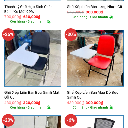
Thanh Lý Ghế Học Sinh Chân
Ghế Xếp Liền Bàn Lưng Nhựa Cũ
Bánh Xe Mới 99%
Giá
Giá
670,000
₫
300,000
₫
gốc
hiện
Giá
Giá
700,000
₫
630,000
₫
Còn hàng - Giao nhanh
là:
tại
gốc
hiện
Còn hàng - Giao nhanh
670,000₫.
là:
là:
tại
300,000₫.
700,000₫.
là:
630,000₫.
-26%
-30%
Ghế Xếp Liền Bàn Bọc Simili Mặt
Ghế Xếp Liền Bàn Màu Đỏ Bọc
Gỗ Cũ
Simili Cũ
Giá
Giá
Giá
Giá
430,000
₫
320,000
₫
430,000
₫
300,000
₫
gốc
hiện
gốc
hiện
Còn hàng - Giao nhanh
Còn hàng - Giao nhanh
là:
tại
là:
tại
430,000₫.
là:
430,000₫.
là:
320,000₫.
300,000₫.
-20%
-6%