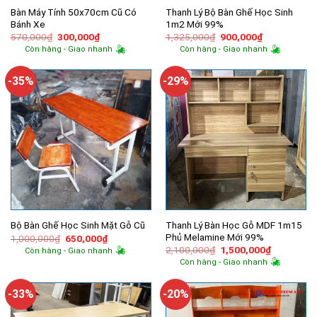
Bàn Máy Tính 50x70cm Cũ Có
Thanh Lý Bộ Bàn Ghế Học Sinh
Bánh Xe
1m2 Mới 99%
Giá
Giá
Giá
Giá
570,000
₫
300,000
₫
1,325,000
₫
900,000
₫
gốc
hiện
gốc
hiện
Còn hàng - Giao nhanh
Còn hàng - Giao nhanh
là:
tại
là:
tại
570,000₫.
là:
1,325,000₫.
là:
300,000₫.
900,000₫.
-35%
-29%
Thanh Lý Bàn Học Gỗ MDF 1m15
Bộ Bàn Ghế Học Sinh Mặt Gỗ Cũ
Phủ Melamine Mới 99%
Giá
Giá
1,000,000
₫
650,000
₫
gốc
hiện
Giá
Giá
2,100,000
₫
1,500,000
₫
Còn hàng - Giao nhanh
là:
tại
gốc
hiện
Còn hàng - Giao nhanh
1,000,000₫.
là:
là:
tại
650,000₫.
2,100,000₫.
là:
1,500,000
-33%
-20%