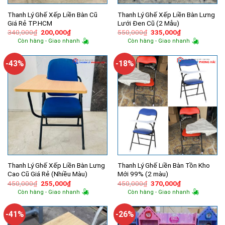
Thanh Lý Ghế Xếp Liền Bàn Cũ
Thanh Lý Ghế Xếp Liền Bàn Lưng
Giá Rẻ TP.HCM
Lưới Đen Cũ (2 Mẫu)
Giá
Giá
Giá
Giá
340,000
₫
200,000
₫
550,000
₫
335,000
₫
gốc
hiện
gốc
hiện
Còn hàng - Giao nhanh
Còn hàng - Giao nhanh
là:
tại
là:
tại
340,000₫.
là:
550,000₫.
là:
200,000₫.
335,000₫.
-43%
-18%
Thanh Lý Ghế Xếp Liền Bàn Lưng
Thanh Lý Ghế Liền Bàn Tồn Kho
Cao Cũ Giá Rẻ (Nhiều Màu)
Mới 99% (2 màu)
Giá
Giá
Giá
Giá
450,000
₫
255,000
₫
450,000
₫
370,000
₫
gốc
hiện
gốc
hiện
Còn hàng - Giao nhanh
Còn hàng - Giao nhanh
là:
tại
là:
tại
450,000₫.
là:
450,000₫.
là:
255,000₫.
370,000₫.
-41%
-26%