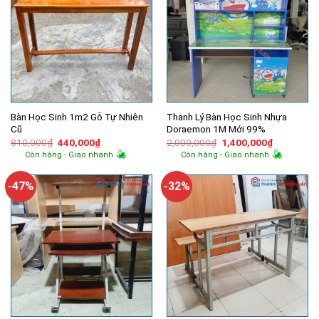
Bàn Học Sinh 1m2 Gỗ Tự Nhiên
Thanh Lý Bàn Học Sinh Nhựa
Cũ
Doraemon 1M Mới 99%
Giá
Giá
Giá
Giá
810,000
₫
440,000
₫
2,000,000
₫
1,400,000
₫
gốc
hiện
gốc
hiện
Còn hàng - Giao nhanh
Còn hàng - Giao nhanh
là:
tại
là:
tại
810,000₫.
là:
2,000,000₫.
là:
440,000₫.
1,400,000
-47%
-32%