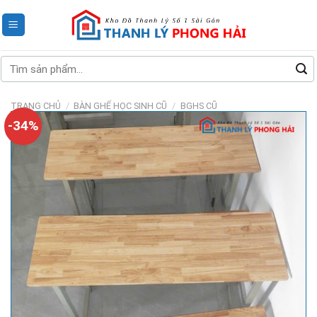
Skip
to
content
Tìm
kiếm:
TRANG CHỦ
/
BÀN GHẾ HỌC SINH CŨ
/
BGHS CŨ
-34%