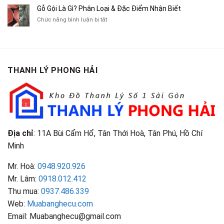
Tranh,
Cà
Cũ
Bán
Gỗ Gội Là Gì? Phân Loại & Đặc Điểm Nhận Biết
Tạp
Chít
Tại
Quần
Chí
ở
Chức năng bình luận bị tắt
Là
TP.HCM
Áo
Giá
Gỗ
Gì?
Cũ
Cao
Gội
Phân
Giá
Tại
Là
Loại
Cao
TPHCM
Gì?
&
Tại
Phân
Đặc
TPHCM
THANH LÝ PHONG HẢI
Loại
Điểm
&
Nhận
Đặc
Biết
Điểm
Nhận
Biết
Địa chỉ
: 11A Bùi Cẩm Hổ, Tân Thới Hoà, Tân Phú, Hồ Chí
Minh
Mr. Hoà:
0948.920.926
Mr. Lâm:
0918.012.412
Thu mua:
0937.486.339
Web:
Muabanghecu.com
Email: Muabanghecu@gmail.com