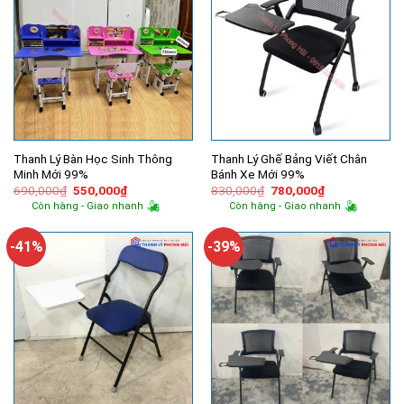
Thanh Lý Bàn Học Sinh Thông
Thanh Lý Ghế Bảng Viết Chân
Minh Mới 99%
Bánh Xe Mới 99%
Giá
Giá
Giá
Giá
690,000
₫
550,000
₫
830,000
₫
780,000
₫
gốc
hiện
gốc
hiện
Còn hàng - Giao nhanh
Còn hàng - Giao nhanh
là:
tại
là:
tại
690,000₫.
là:
830,000₫.
là:
550,000₫.
780,000₫.
-41%
-39%