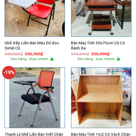
Ghế Xếp Liền Bàn Màu Đỏ Bọc
Bàn Máy Tính 50x70cm Cũ Có
Simili Cũ
Bánh Xe
Giá
Giá
Giá
Giá
430,000
₫
300,000
₫
570,000
₫
300,000
₫
gốc
hiện
gốc
hiện
Còn hàng - Giao nhanh
Còn hàng - Giao nhanh
là:
tại
là:
tại
430,000₫.
là:
570,000₫.
là:
300,000₫.
300,000₫.
-19%
Thanh Lý Ghế Liền Bàn Viết Chân
Bàn Máy Tính 1m2 Có Vách Chắn