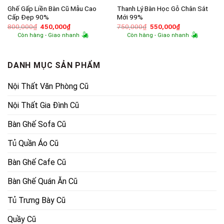
Ghế Gấp Liền Bàn Cũ Mẫu Cao
Thanh Lý Bàn Học Gỗ Chân Sắt
Cấp Đẹp 90%
Mới 99%
Giá
Giá
Giá
Giá
800,000
₫
450,000
₫
750,000
₫
550,000
₫
gốc
hiện
gốc
hiện
Còn hàng - Giao nhanh
Còn hàng - Giao nhanh
là:
tại
là:
tại
800,000₫.
là:
750,000₫.
là:
450,000₫.
550,000₫.
DANH MỤC SẢN PHẨM
Nội Thất Văn Phòng Cũ
Nội Thất Gia Đình Cũ
Bàn Ghế Sofa Cũ
Tủ Quần Áo Cũ
Bàn Ghế Cafe Cũ
Bàn Ghế Quán Ăn Cũ
Tủ Trưng Bày Cũ
Quầy Cũ