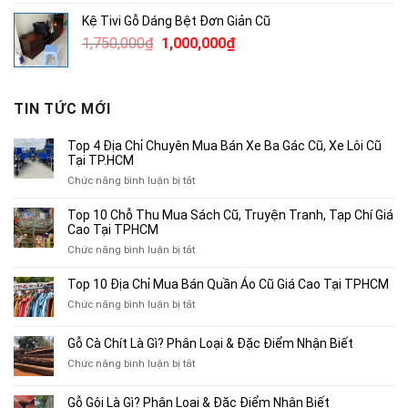
là:
tại
Kệ Tivi Gỗ Dáng Bệt Đơn Giản Cũ
1,250,000₫.
là:
Giá
Giá
1,750,000
₫
1,000,000
₫
850,000₫.
gốc
hiện
là:
tại
1,750,000₫.
là:
TIN TỨC MỚI
1,000,000₫.
Top 4 Địa Chỉ Chuyên Mua Bán Xe Ba Gác Cũ, Xe Lôi Cũ
Tại TP.HCM
ở
Chức năng bình luận bị tắt
Top
4
Top 10 Chỗ Thu Mua Sách Cũ, Truyện Tranh, Tạp Chí Giá
Địa
Cao Tại TPHCM
Chỉ
ở
Chức năng bình luận bị tắt
Chuyên
Top
Mua
10
Top 10 Địa Chỉ Mua Bán Quần Áo Cũ Giá Cao Tại TPHCM
Bán
Chỗ
Xe
ở
Chức năng bình luận bị tắt
Thu
Ba
Top
Mua
Gác
10
Gỗ Cà Chít Là Gì? Phân Loại & Đặc Điểm Nhận Biết
Sách
Cũ,
Địa
Cũ,
ở
Chức năng bình luận bị tắt
Xe
Chỉ
Truyện
Gỗ
Lôi
Mua
Tranh,
Cà
Cũ
Bán
Gỗ Gội Là Gì? Phân Loại & Đặc Điểm Nhận Biết
Tạp