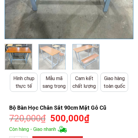
Hình chụp
Mẫu mã
Cam kết
Giao hàng
thực tế
sang trọng
chất lượng
toàn quốc
Bộ Bàn Học Chân Sắt 90cm Mặt Gỗ Cũ
Giá
Giá
720,000
₫
500,000
₫
gốc
hiện
Còn hàng - Giao nhanh
là:
tại