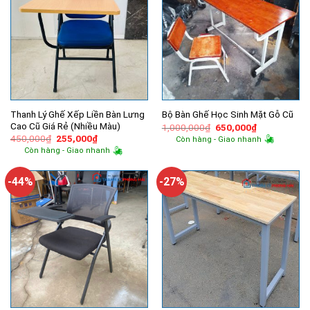
Thanh Lý Ghế Xếp Liền Bàn Lưng
Bộ Bàn Ghế Học Sinh Mặt Gỗ Cũ
Cao Cũ Giá Rẻ (Nhiều Màu)
Giá
Giá
1,000,000
₫
650,000
₫
gốc
hiện
Giá
Giá
450,000
₫
255,000
₫
Còn hàng - Giao nhanh
là:
tại
gốc
hiện
Còn hàng - Giao nhanh
1,000,000₫.
là:
là:
tại
650,000₫.
450,000₫.
là:
255,000₫.
-44%
-27%