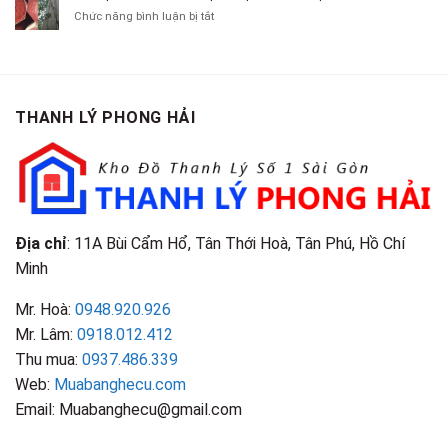
Chít
Tại
Quần
Chí
ở
Chức năng bình luận bị tắt
Là
TP.HCM
Áo
Giá
Gỗ
Gì?
Cũ
Cao
Gội
Phân
Giá
Tại
Là
Loại
Cao
TPHCM
Gì?
&
Tại
Phân
Đặc
TPHCM
THANH LÝ PHONG HẢI
Loại
Điểm
&
Nhận
Đặc
Biết
Điểm
Nhận
Biết
Địa chỉ
: 11A Bùi Cẩm Hổ, Tân Thới Hoà, Tân Phú, Hồ Chí
Minh
Mr. Hoà:
0948.920.926
Mr. Lâm:
0918.012.412
Thu mua:
0937.486.339
Web:
Muabanghecu.com
Email: Muabanghecu@gmail.com