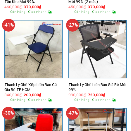
Tồn Kho Mới 99%
Mới 99% (2 màu)
Giá
Giá
Giá
Giá
460,000
₫
370,000
₫
450,000
₫
370,000
₫
gốc
hiện
gốc
hiện
Còn hàng - Giao nhanh
Còn hàng - Giao nhanh
là:
tại
là:
tại
460,000₫.
là:
450,000₫.
là:
370,000₫.
370,000₫.
-41%
-27%
Thanh Lý Ghế Xếp Liền Bàn Cũ
Thanh Lý Ghế Liền Bàn Giá Rẻ Mới
Giá Rẻ TP.HCM
99%
Giá
Giá
Giá
Giá
340,000
₫
200,000
₫
990,000
₫
720,000
₫
gốc
hiện
gốc
hiện
Còn hàng - Giao nhanh
Còn hàng - Giao nhanh
là:
tại
là:
tại
340,000₫.
là:
990,000₫.
là:
200,000₫.
720,000₫.
-30%
-47%