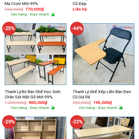
Mạ Crom Mới 99%
Cũ Đẹp
Giá
Giá
950,000
₫
770,000
₫
Liên hệ
gốc
hiện
Còn hàng - Giao nhanh
là:
tại
950,000₫.
là:
770,000₫.
-25%
-44%
Thanh Lý Bộ Bàn Ghế Học Sinh
Thanh Lý Ghế Xếp Liền Bàn Đen
Chân Sắt Mặt Gỗ Mới 99%
Cũ Giá Rẻ
Giá
Giá
Giá
Giá
1,200,000
₫
900,000
₫
350,000
₫
195,000
₫
gốc
hiện
gốc
hiện
Còn hàng - Giao nhanh
Còn hàng - Giao nhanh
là:
tại
là:
tại
1,200,000₫.
là:
350,000₫.
là:
900,000₫.
195,000₫.
-29%
-33%