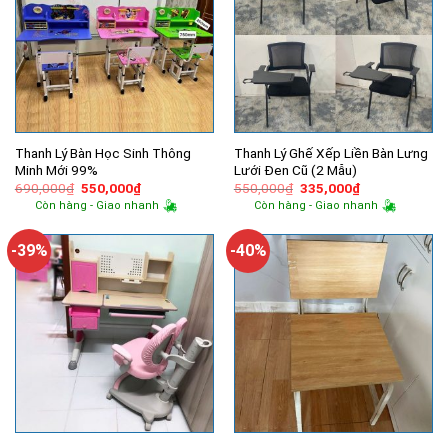
Thanh Lý Bàn Học Sinh Thông
Thanh Lý Ghế Xếp Liền Bàn Lưng
Minh Mới 99%
Lưới Đen Cũ (2 Mẫu)
Giá
Giá
Giá
Giá
690,000
₫
550,000
₫
550,000
₫
335,000
₫
gốc
hiện
gốc
hiện
Còn hàng - Giao nhanh
Còn hàng - Giao nhanh
là:
tại
là:
tại
690,000₫.
là:
550,000₫.
là:
550,000₫.
335,000₫.
-39%
-40%