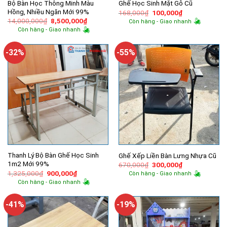
Bộ Bàn Học Thông Minh Màu
Ghế Học Sinh Mặt Gỗ Cũ
Hồng, Nhiều Ngăn Mới 99%
Giá
Giá
168,000
₫
100,000
₫
gốc
hiện
Giá
Giá
14,000,000
₫
8,500,000
₫
Còn hàng - Giao nhanh
là:
tại
gốc
hiện
Còn hàng - Giao nhanh
168,000₫.
là:
là:
tại
100,000₫.
14,000,000₫.
là:
8,500,000₫.
-32%
-55%
Thanh Lý Bộ Bàn Ghế Học Sinh
Ghế Xếp Liền Bàn Lưng Nhựa Cũ
1m2 Mới 99%
Giá
Giá
670,000
₫
300,000
₫
gốc
hiện
Giá
Giá
1,325,000
₫
900,000
₫
Còn hàng - Giao nhanh
là:
tại
gốc
hiện
Còn hàng - Giao nhanh
670,000₫.
là:
là:
tại
300,000₫.
1,325,000₫.
là:
900,000₫.
-41%
-19%