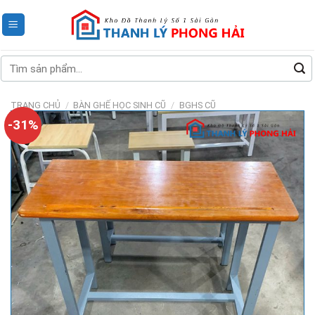
Skip
to
content
Tìm
kiếm:
TRANG CHỦ
/
BÀN GHẾ HỌC SINH CŨ
/
BGHS CŨ
-31%