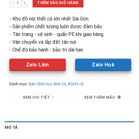
Bộ Bàn Học Chân Sắt 90cm Mặt Gỗ Cũ số lượng
720,000₫.
là:
THÊM VÀO GIỎ HÀNG
500,000₫.
- Kho đồ nội thất cũ lớn nhất Sài Gòn.
- Sản phẩm chất lượng luôn được đảm bảo.
- Tân trang - vệ sinh - quấn PE khi giao hàng.
- Vận chuyển và lắp đặt tận nơi.
- Chế độ bảo hành - bảo trì dài hạn
Zalo Lâm
Zalo Hoà
Danh mục:
Bàn Ghế Học Sinh Cũ
,
BGHS cũ
XEM CHI TIẾT
XEM THÊM MẪU
MÔ TẢ