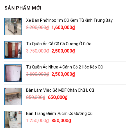
SẢN PHẨM MỚI
Xe Bán Phở Inox 1m Cũ Kèm Tủ Kính Trưng Bày
Giá
Giá
2,200,000
₫
1,600,000
₫
gốc
hiện
là:
tại
Tủ Quần Áo Gỗ Cũ Có Gương Ở Giữa
2,200,000₫.
là:
Giá
Giá
3,750,000
₫
2,500,000
₫
1,600,000₫.
gốc
hiện
là:
tại
Tủ Quần Áo Nhựa 4 Cánh Có 2 Hộc Kéo Cũ
3,750,000₫.
là:
Giá
Giá
3,600,000
₫
2,500,000
₫
2,500,000₫.
gốc
hiện
là:
tại
Bàn Làm Việc Gỗ MDF Chân Chữ L Cũ
3,600,000₫.
là:
Giá
Giá
850,000
₫
650,000
₫
2,500,000₫.
gốc
hiện
là:
tại
Bàn Trang Điểm 76cm Có Gương Cũ
850,000₫.
là:
Giá
Giá
1,250,000
₫
850,000
₫
650,000₫.
gốc
hiện