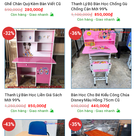
Thanh Lý Bộ Bàn Học Chống Gù
Ghế Chân Quỳ Kèm Bàn Viết Cũ
Chống Cận Mới 99%
Giá
Giá
590,000
₫
280,000
₫
gốc
hiện
Giá
Giá
1,100,000
₫
850,000
₫
Còn hàng - Giao nhanh
là:
tại
gốc
hiện
Còn hàng - Giao nhanh
590,000₫.
là:
là:
tại
280,000₫.
1,100,000₫.
là:
850,000₫.
-32%
-36%
Thanh Lý Bàn Học Liền Giá Sách
Bàn Học Cho Bé Kiểu Công Chúa
Mới 99%
Disney Màu Hồng 75cm Cũ
Giá
Giá
Giá
Giá
1,250,000
₫
850,000
₫
690,000
₫
440,000
₫
gốc
hiện
gốc
hiện
Còn hàng - Giao nhanh
Còn hàng - Giao nhanh
là:
tại
là:
tại
1,250,000₫.
là:
690,000₫.
là:
850,000₫.
440,000₫.
-43%
-35%