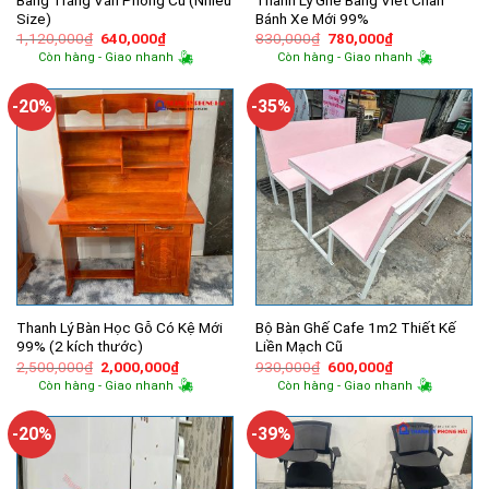
Size)
Bánh Xe Mới 99%
Giá
Giá
Giá
Giá
1,120,000
₫
640,000
₫
830,000
₫
780,000
₫
gốc
hiện
gốc
hiện
Còn hàng - Giao nhanh
Còn hàng - Giao nhanh
là:
tại
là:
tại
1,120,000₫.
là:
830,000₫.
là:
640,000₫.
780,000₫.
-20%
-35%
Thanh Lý Bàn Học Gỗ Có Kệ Mới
Bộ Bàn Ghế Cafe 1m2 Thiết Kế
99% (2 kích thước)
Liền Mạch Cũ
Giá
Giá
Giá
Giá
2,500,000
₫
2,000,000
₫
930,000
₫
600,000
₫
gốc
hiện
gốc
hiện
Còn hàng - Giao nhanh
Còn hàng - Giao nhanh
là:
tại
là:
tại
2,500,000₫.
là:
930,000₫.
là:
2,000,000₫.
600,000₫.
-20%
-39%