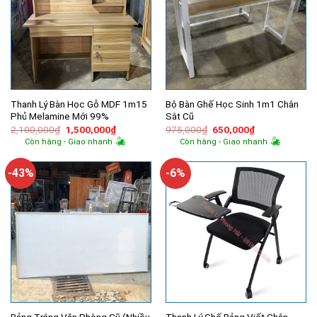
Thanh Lý Bàn Học Gỗ MDF 1m15
Bộ Bàn Ghế Học Sinh 1m1 Chân
Phủ Melamine Mới 99%
Sắt Cũ
Giá
Giá
Giá
Giá
2,100,000
₫
1,500,000
₫
975,000
₫
650,000
₫
gốc
hiện
gốc
hiện
Còn hàng - Giao nhanh
Còn hàng - Giao nhanh
là:
tại
là:
tại
2,100,000₫.
là:
975,000₫.
là:
1,500,000₫.
650,000₫.
-43%
-6%
Bảng Trắng Văn Phòng Cũ (Nhiều
Thanh Lý Ghế Bảng Viết Chân