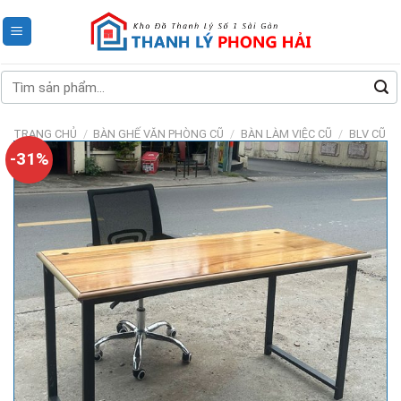
Skip
to
content
Tìm
kiếm:
TRANG CHỦ
/
BÀN GHẾ VĂN PHÒNG CŨ
/
BÀN LÀM VIỆC CŨ
/
BLV CŨ
-31%