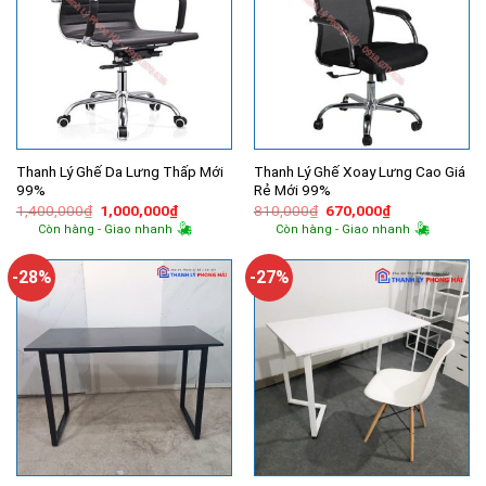
Thanh Lý Ghế Da Lưng Thấp Mới
Thanh Lý Ghế Xoay Lưng Cao Giá
99%
Rẻ Mới 99%
Giá
Giá
Giá
Giá
1,400,000
₫
1,000,000
₫
810,000
₫
670,000
₫
gốc
hiện
gốc
hiện
Còn hàng - Giao nhanh
Còn hàng - Giao nhanh
là:
tại
là:
tại
1,400,000₫.
là:
810,000₫.
là:
1,000,000₫.
670,000₫.
-28%
-27%