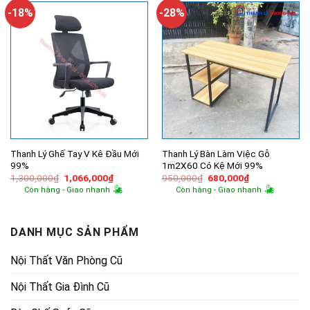
470,000₫.
-18%
-28%
Thanh Lý Ghế Tay V Kê Đầu Mới
Thanh Lý Bàn Làm Việc Gỗ
99%
1m2X60 Có Kệ Mới 99%
Giá
Giá
Giá
Giá
1,300,000
₫
1,066,000
₫
950,000
₫
680,000
₫
gốc
hiện
gốc
hiện
Còn hàng - Giao nhanh
Còn hàng - Giao nhanh
là:
tại
là:
tại
1,300,000₫.
là:
950,000₫.
là:
1,066,000₫.
680,000₫.
DANH MỤC SẢN PHẨM
Nội Thất Văn Phòng Cũ
Nội Thất Gia Đình Cũ