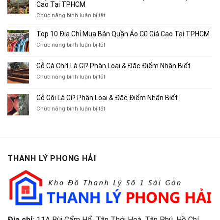
Địa
Cao Tại TPHCM
Chỉ
ở
Chức năng bình luận bị tắt
Chuyên
Top
Mua
10
Top 10 Địa Chỉ Mua Bán Quần Áo Cũ Giá Cao Tại TPHCM
Bán
Chỗ
Xe
ở
Chức năng bình luận bị tắt
Thu
Ba
Top
Mua
Gác
10
Gỗ Cà Chít Là Gì? Phân Loại & Đặc Điểm Nhận Biết
Sách
Cũ,
Địa
Cũ,
ở
Chức năng bình luận bị tắt
Xe
Chỉ
Truyện
Gỗ
Lôi
Mua
Tranh,
Cà
Cũ
Bán
Gỗ Gội Là Gì? Phân Loại & Đặc Điểm Nhận Biết
Tạp
Chít
Tại
Quần
Chí
ở
Chức năng bình luận bị tắt
Là
TP.HCM
Áo
Giá
Gỗ
Gì?
Cũ
Cao
Gội
Phân
Giá
Tại
Là
Loại
Cao
TPHCM
Gì?
&
Tại
Phân
Đặc
TPHCM
THANH LÝ PHONG HẢI
Loại
Điểm
&
Nhận
Đặc
Biết
Điểm
Nhận
Biết
Địa chỉ
: 11A Bùi Cẩm Hổ, Tân Thới Hoà, Tân Phú, Hồ Chí