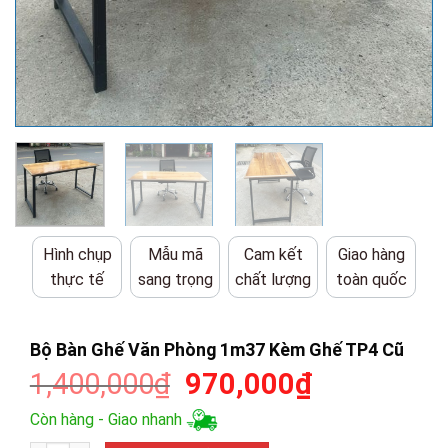
Hình chụp
Mẫu mã
Cam kết
Giao hàng
thực tế
sang trọng
chất lượng
toàn quốc
Bộ Bàn Ghế Văn Phòng 1m37 Kèm Ghế TP4 Cũ
Giá
Giá
1,400,000
₫
970,000
₫
gốc
hiện
Còn hàng - Giao nhanh
là:
tại