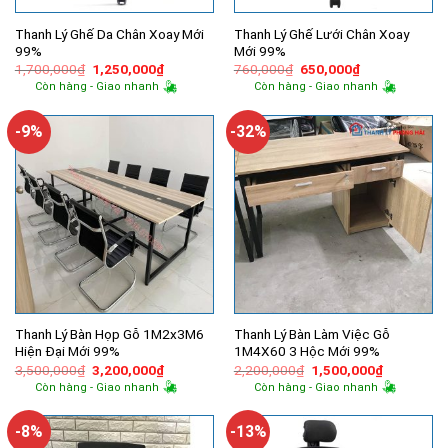
Thanh Lý Ghế Da Chân Xoay Mới
Thanh Lý Ghế Lưới Chân Xoay
99%
Mới 99%
Giá
Giá
Giá
Giá
1,700,000
₫
1,250,000
₫
760,000
₫
650,000
₫
gốc
hiện
gốc
hiện
Còn hàng - Giao nhanh
Còn hàng - Giao nhanh
là:
tại
là:
tại
1,700,000₫.
là:
760,000₫.
là:
1,250,000₫.
650,000₫.
-9%
-32%
Thanh Lý Bàn Họp Gỗ 1M2x3M6
Thanh Lý Bàn Làm Việc Gỗ
Hiện Đại Mới 99%
1M4X60 3 Hộc Mới 99%
Giá
Giá
Giá
Giá
3,500,000
₫
3,200,000
₫
2,200,000
₫
1,500,000
₫
gốc
hiện
gốc
hiện
Còn hàng - Giao nhanh
Còn hàng - Giao nhanh
là:
tại
là:
tại
3,500,000₫.
là:
2,200,000₫.
là:
3,200,000₫.
1,500,000
-8%
-13%