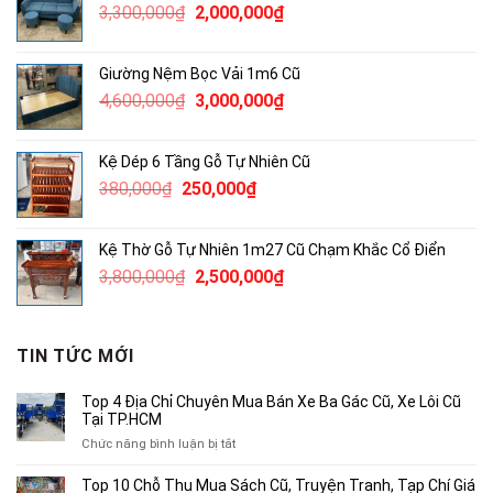
Giá
Giá
3,300,000
₫
2,000,000
₫
750,000₫.
gốc
hiện
là:
tại
Giường Nệm Bọc Vải 1m6 Cũ
3,300,000₫.
là:
Giá
Giá
4,600,000
₫
3,000,000
₫
2,000,000₫.
gốc
hiện
là:
tại
Kệ Dép 6 Tầng Gỗ Tự Nhiên Cũ
4,600,000₫.
là:
Giá
Giá
380,000
₫
250,000
₫
3,000,000₫.
gốc
hiện
là:
tại
Kệ Thờ Gỗ Tự Nhiên 1m27 Cũ Chạm Khắc Cổ Điển
380,000₫.
là:
Giá
Giá
3,800,000
₫
2,500,000
₫
250,000₫.
gốc
hiện
là:
tại
3,800,000₫.
là:
TIN TỨC MỚI
2,500,000₫.
Top 4 Địa Chỉ Chuyên Mua Bán Xe Ba Gác Cũ, Xe Lôi Cũ
Tại TP.HCM
ở
Chức năng bình luận bị tắt
Top
4
Top 10 Chỗ Thu Mua Sách Cũ, Truyện Tranh, Tạp Chí Giá