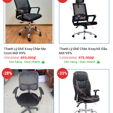
Thanh Lý Ghế Xoay Chân Mạ
Thanh Lý Ghế Chân Xoay Kê Đầu
Crom Mới 99%
Mới 99%
Giá
Giá
Giá
Giá
790,000
₫
650,000
₫
1,200,000
₫
975,000
₫
gốc
hiện
gốc
hiện
Còn hàng - Giao nhanh
Còn hàng - Giao nhanh
là:
tại
là:
tại
790,000₫.
là:
1,200,000₫.
là:
650,000₫.
975,000₫.
-28%
-33%