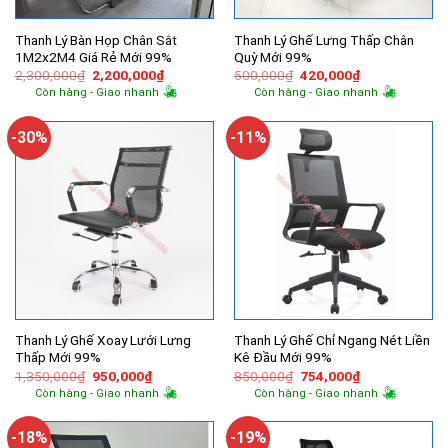
Thanh Lý Bàn Họp Chân Sắt
Thanh Lý Ghế Lưng Thấp Chân
1M2x2M4 Giá Rẻ Mới 99%
Quỳ Mới 99%
Giá
Giá
Giá
Giá
2,300,000
₫
2,200,000
₫
500,000
₫
420,000
₫
gốc
hiện
gốc
hiện
Còn hàng - Giao nhanh
Còn hàng - Giao nhanh
là:
tại
là:
tại
2,300,000₫.
là:
500,000₫.
là:
2,200,000₫.
420,000₫.
-30%
-11%
Thanh Lý Ghế Xoay Lưới Lưng
Thanh Lý Ghế Chỉ Ngang Nét Liền
Thấp Mới 99%
Kê Đầu Mới 99%
Giá
Giá
Giá
Giá
1,350,000
₫
950,000
₫
850,000
₫
754,000
₫
gốc
hiện
gốc
hiện
Còn hàng - Giao nhanh
Còn hàng - Giao nhanh
là:
tại
là:
tại
1,350,000₫.
là:
850,000₫.
là:
950,000₫.
754,000₫.
-18%
-19%