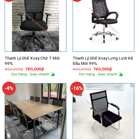
Thanh Lý Ghế Xoay Chữ T Mới
Thanh Lý Ghế Xoay Lưng Lưới Kê
99%
Đầu Mới 99%
Giá
Giá
Giá
Giá
850,000
₫
780,000
₫
850,000
₫
740,000
₫
gốc
hiện
gốc
hiện
Còn hàng - Giao nhanh
Còn hàng - Giao nhanh
là:
tại
là:
tại
850,000₫.
là:
850,000₫.
là:
780,000₫.
740,000₫.
-4%
-16%