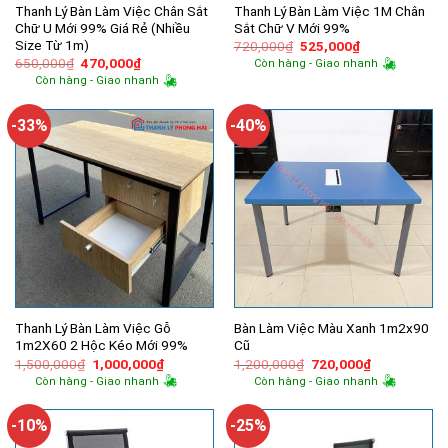
Thanh Lý Bàn Làm Việc Chân Sắt
Thanh Lý Bàn Làm Việc 1M Chân
Chữ U Mới 99% Giá Rẻ (Nhiều
Sắt Chữ V Mới 99%
Size Từ 1m)
Giá
Giá
720,000
₫
525,000
₫
gốc
hiện
Giá
Giá
650,000
₫
470,000
₫
Còn hàng - Giao nhanh
là:
tại
gốc
hiện
Còn hàng - Giao nhanh
720,000₫.
là:
là:
tại
525,000₫.
650,000₫.
là:
470,000₫.
-33%
-40%
Thanh Lý Bàn Làm Việc Gỗ
Bàn Làm Việc Màu Xanh 1m2x90
1m2X60 2 Hộc Kéo Mới 99%
Cũ
Giá
Giá
Giá
Giá
1,500,000
₫
1,000,000
₫
1,200,000
₫
720,000
₫
gốc
hiện
gốc
hiện
Còn hàng - Giao nhanh
Còn hàng - Giao nhanh
là:
tại
là:
tại
1,500,000₫.
là:
1,200,000₫.
là:
1,000,000₫.
720,000₫.
-10%
-25%