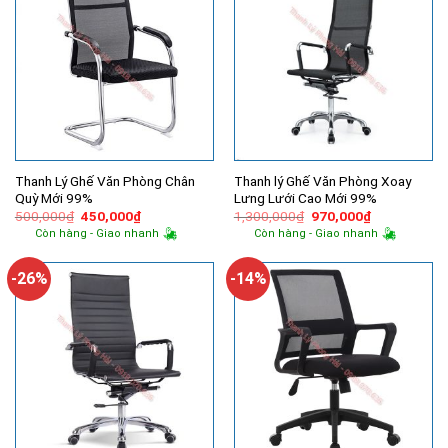
Thanh Lý Ghế Văn Phòng Chân
Thanh lý Ghế Văn Phòng Xoay
Quỳ Mới 99%
Lưng Lưới Cao Mới 99%
Giá
Giá
Giá
Giá
500,000
₫
450,000
₫
1,300,000
₫
970,000
₫
gốc
hiện
gốc
hiện
Còn hàng - Giao nhanh
Còn hàng - Giao nhanh
là:
tại
là:
tại
500,000₫.
là:
1,300,000₫.
là:
450,000₫.
970,000₫.
-26%
-14%