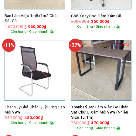
Bàn Làm Việc 1m8x1m2 Chân
Ghế Xoay Bọc Đệm Xám Cũ
Sắt Cũ
Giá
Giá
500,000
₫
360,000
₫
gốc
hiện
Giá
Giá
1,670,000
₫
960,000
₫
Còn hàng - Giao nhanh
là:
tại
gốc
hiện
Còn hàng - Giao nhanh
500,000₫.
là:
là:
tại
360,000₫.
1,670,000₫.
là:
960,000₫.
-11%
-37%
Thanh Lý Ghế Chân Quỳ Lưng Cao
Thanh Lý Bàn Làm Việc Gỗ Chân
Mới 99%
Sắt Chữ U Xám Mới 99% (Nhiều
Size Từ 1m)
Giá
Giá
540,000
₫
480,000
₫
gốc
hiện
Giá
Giá
750,000
₫
470,000
₫
Còn hàng - Giao nhanh
là:
tại
gốc
hiện
Còn hàng - Giao nhanh
540,000₫.
là:
là:
tại
480,000₫.
750,000₫.
là: