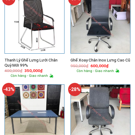
Thanh Lý Ghế Lưng Lưới Chân
Ghế Xoay Chân Inox Lưng Cao Cũ
Quỳ Mới 99%
Giá
Giá
950,000
₫
600,000
₫
gốc
hiện
Giá
Giá
400,000
₫
350,000
₫
Còn hàng - Giao nhanh
là:
tại
gốc
hiện
Còn hàng - Giao nhanh
950,000₫.
là:
là:
tại
600,000₫.
400,000₫.
là:
350,000₫.
-43%
-28%