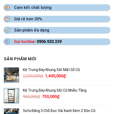
Cam kết chất lượng
Giá rẻ hơn 30%
Sản phẩm đa dạng
Gọi hotline:
0906.920.339
SẢN PHẨM MỚI
Kệ Trưng Bày Khung Sắt Mặt Gỗ Cũ
Giá
Giá
2,200,000
₫
1,400,000
₫
gốc
hiện
là:
tại
Kệ Trưng Bày Khung Sắt Cũ Nhiều Tầng
2,200,000₫.
là:
Giá
Giá
960,000
₫
750,000
₫
1,400,000₫.
gốc
hiện
là:
tại
Sofa Băng 3 Chỗ Bọc Vải Xanh Kèm 2 Đôn Cũ
960,000₫.
là: