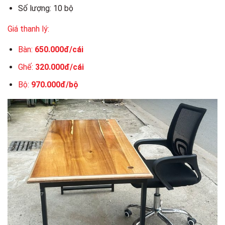
Số lượng: 10 bộ
Giá thanh lý:
Bàn:
650.000đ/cái
Ghế:
320.000đ/cái
Bộ:
970.000đ/bộ