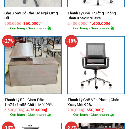
Ghế Xoay Có Chế Độ Ngã Lưng
Thanh Lý Ghế Trưởng Phòng
Cũ
Chân Xoay Mới 99%
Giá
Giá
Giá
Giá
500,000
₫
360,000
₫
2,400,000
₫
1,600,000
₫
gốc
hiện
gốc
hiện
Còn hàng - Giao nhanh
Còn hàng - Giao nhanh
là:
tại
là:
tại
500,000₫.
là:
2,400,000₫.
là:
360,000₫.
1,600,000
-27%
-18%
Thanh Lý Bàn Giám Đốc
Thanh Lý Ghế Văn Phòng Chân
1m74x1m55 Chữ L Mới 99%
Xoay Mới 99%
Giá
Giá
Giá
Giá
6,500,000
₫
4,750,000
₫
790,000
₫
650,000
₫
gốc
hiện
gốc
hiện
Còn hàng - Giao nhanh
Còn hàng - Giao nhanh
là:
tại
là:
tại
6,500,000₫.
là:
790,000₫.
là:
4,750,000₫.
650,000₫.
-13%
-37%