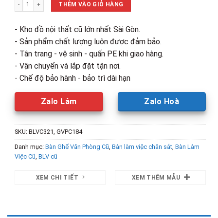
Bộ Bàn Ghế Văn Phòng 1m37 Kèm Ghế TP4 Cũ số lượng
1,400,000₫.
là:
THÊM VÀO GIỎ HÀNG
970,000₫.
- Kho đồ nội thất cũ lớn nhất Sài Gòn.
- Sản phẩm chất lượng luôn được đảm bảo.
- Tân trang - vệ sinh - quấn PE khi giao hàng.
- Vận chuyển và lắp đặt tận nơi.
- Chế độ bảo hành - bảo trì dài hạn
Zalo Lâm
Zalo Hoà
SKU:
BLVC321, GVPC184
Danh mục:
Bàn Ghế Văn Phòng Cũ
,
Bàn làm việc chân sắt
,
Bàn Làm
Việc Cũ
,
BLV cũ
XEM CHI TIẾT
XEM THÊM MẪU